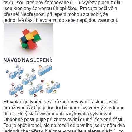
tisku, jsou kresleny čerchovaně (-.-.-). Výřezy ploch z dílů
jsou kresleny červenou úhlopříčkou. Pracujte pečlivě a
přesně! Nepřesnosti při lepení mohou způsobit, že
jednotlivé části hlavolamu do sebe nepůjdou zasunout.
NÁVOD NA SLEPENÍ:
Hlavolam je tvořen šesti různobarevnými částmi. První,
oranžovou částí je jednoduchý hranol vytvořený z jednoho
dílu 1, který stačí vystřihnout, narýhovat a vytvarovat.
Obdobně postupujte při zhotovování druhé, červené části.
Tou je opět hranol, ale na rozdíl od prvního jsou v něm dva
jednoduché výřezy. Nejprve vytvarujte a slepte plášť 1, po