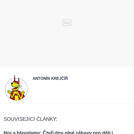
ANTONÍN KREJČÍŘ
SOUVISEJÍCÍ ČLÁNKY:
Hry a hlavolamy: Čtyři dny plné zábavy pro děti i