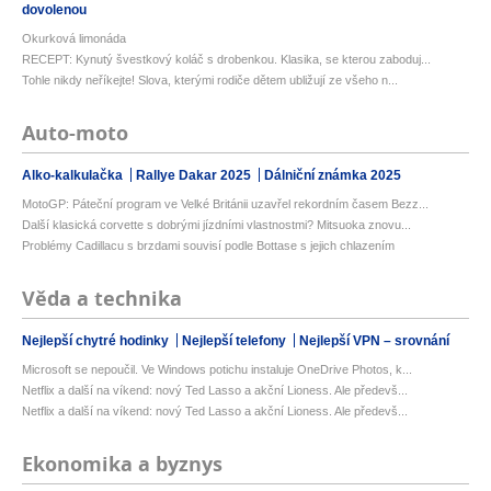
dovolenou
Okurková limonáda
RECEPT: Kynutý švestkový koláč s drobenkou. Klasika, se kterou zaboduj...
Tohle nikdy neříkejte! Slova, kterými rodiče dětem ubližují ze všeho n...
Auto-moto
Alko-kalkulačka
Rallye Dakar 2025
Dálniční známka 2025
MotoGP: Páteční program ve Velké Británii uzavřel rekordním časem Bezz...
Další klasická corvette s dobrými jízdními vlastnostmi? Mitsuoka znovu...
Problémy Cadillacu s brzdami souvisí podle Bottase s jejich chlazením
Věda a technika
Nejlepší chytré hodinky
Nejlepší telefony
Nejlepší VPN – srovnání
Microsoft se nepoučil. Ve Windows potichu instaluje OneDrive Photos, k...
Netflix a další na víkend: nový Ted Lasso a akční Lioness. Ale předevš...
Netflix a další na víkend: nový Ted Lasso a akční Lioness. Ale předevš...
Ekonomika a byznys