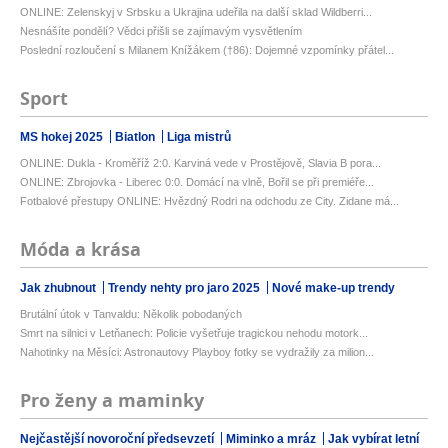
ONLINE: Zelenskyj v Srbsku a Ukrajina udeřila na další sklad Wildberri...
Nesnášíte pondělí? Vědci přišli se zajímavým vysvětlením
Poslední rozloučení s Milanem Knížákem (†86): Dojemné vzpomínky přátel...
Sport
MS hokej 2025
Biatlon
Liga mistrů
ONLINE: Dukla - Kroměříž 2:0. Karviná vede v Prostějově, Slavia B pora...
ONLINE: Zbrojovka - Liberec 0:0. Domácí na vlně, Bořil se při premiéře...
Fotbalové přestupy ONLINE: Hvězdný Rodri na odchodu ze City. Zidane má...
Móda a krása
Jak zhubnout
Trendy nehty pro jaro 2025
Nové make-up trendy
Brutální útok v Tanvaldu: Několik pobodaných
Smrt na silnici v Letňanech: Policie vyšetřuje tragickou nehodu motork...
Nahotinky na Měsíci: Astronautovy Playboy fotky se vydražily za milion...
Pro ženy a maminky
Nejčastější novoroční předsevzetí
Miminko a mráz
Jak vybírat letní