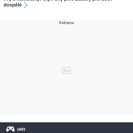
dospělé
HRY