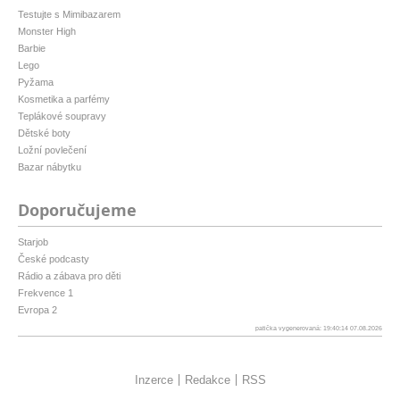
Testujte s Mimibazarem
Monster High
Barbie
Lego
Pyžama
Kosmetika a parfémy
Teplákové soupravy
Dětské boty
Ložní povlečení
Bazar nábytku
Doporučujeme
Starjob
České podcasty
Rádio a zábava pro děti
Frekvence 1
Evropa 2
patička vygenerovaná: 19:40:14 07.08.2026
Inzerce
Redakce
RSS