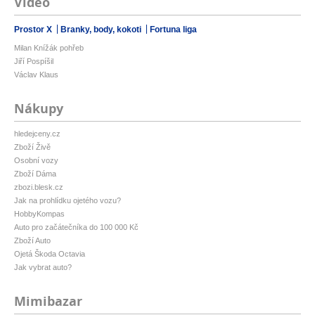
Video
Prostor X
Branky, body, kokoti
Fortuna liga
Milan Knížák pohřeb
Jiří Pospíšil
Václav Klaus
Nákupy
hledejceny.cz
Zboží Živě
Osobní vozy
Zboží Dáma
zbozi.blesk.cz
Jak na prohlídku ojetého vozu?
HobbyKompas
Auto pro začátečníka do 100 000 Kč
Zboží Auto
Ojetá Škoda Octavia
Jak vybrat auto?
Mimibazar