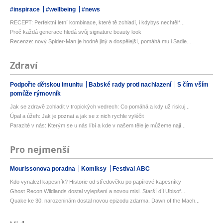
#inspirace
#wellbeing
#news
RECEPT: Perfektní letní kombinace, které tě zchladí, i kdybys nechtěl*...
Proč každá generace hledá svůj signature beauty look
Recenze: nový Spider-Man je hodně jiný a dospělejší, pomáhá mu i Sadie...
Zdraví
Podpořte dětskou imunitu
Babské rady proti nachlazení
S čím vším
pomůže rýmovník
Jak se zdravě zchladit v tropických vedrech: Co pomáhá a kdy už riskuj...
Úpal a úžeh: Jak je poznat a jak se z nich rychle vyléčit
Parazité v nás: Kterým se u nás líbí a kde v našem těle je můžeme nají...
Pro nejmenší
Mourissonova poradna
Komiksy
Festival ABC
Kdo vynalezl kapesník? Historie od středověku po papírové kapesníky
Ghost Recon Wildlands dostal vylepšení a novou misi. Starší díl Ubisof...
Quake ke 30. narozeninám dostal novou epizodu zdarma. Dawn of the Mach...