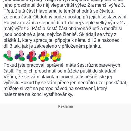
jeho proschnutí do něj vlepte větší výřez 2 a menší výřez 3.
Třetí, žlutá část hlavolamu je téměř shodná se čtvrtou,
zelenou částí. Obdobný bude i postup při jejich sestavování.
Po vytvarování a slepení dílu 1 do něj vlepte velký výřez 2 a
malý výřez 3. Pátá a šestá část obarvená žlutě a modře si
jsou podobné a jsou nejvíce členité. Skládají se vždy z
pláště 1, který zpracujte, připojte k němu díl 2 a nakonec i
díl 3 tak, jak je zakresleno v přiloženém plánku.
Pokud jste pracovali správně, máte šest různobarevných
částí. Po jejich proschnutí se můžete pustit do skládání.
Věřím, že se vám hlavolam povedl a úspěšně jste jej
vyřešili. Pokud by se vám přece jen nedařilo uzel poskládat,
můžete si vzít na pomoc návod na sestavení, který
naleznete na konci vystřihovánky.