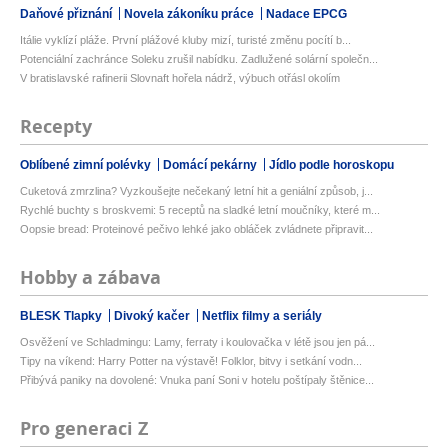
Daňové přiznání
Novela zákoníku práce
Nadace EPCG
Itálie vyklízí pláže. První plážové kluby mizí, turisté změnu pocítí b...
Potenciální zachránce Soleku zrušil nabídku. Zadlužené solární společn...
V bratislavské rafinerii Slovnaft hořela nádrž, výbuch otřásl okolím
Recepty
Oblíbené zimní polévky
Domácí pekárny
Jídlo podle horoskopu
Cuketová zmrzlina? Vyzkoušejte nečekaný letní hit a geniální způsob, j...
Rychlé buchty s broskvemi: 5 receptů na sladké letní moučníky, které m...
Oopsie bread: Proteinové pečivo lehké jako obláček zvládnete připravit...
Hobby a zábava
BLESK Tlapky
Divoký kačer
Netflix filmy a seriály
Osvěžení ve Schladmingu: Lamy, ferraty i koulovačka v létě jsou jen pá...
Tipy na víkend: Harry Potter na výstavě! Folklor, bitvy i setkání vodn...
Přibývá paniky na dovolené: Vnuka paní Soni v hotelu poštípaly štěnice...
Pro generaci Z