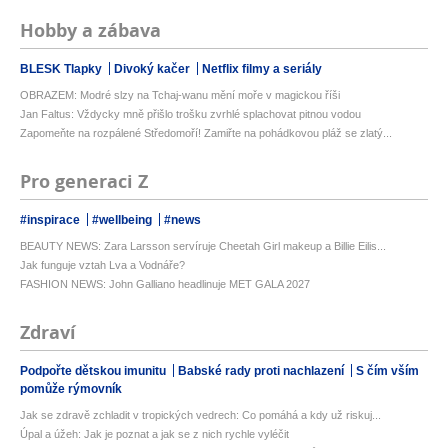
Hobby a zábava
BLESK Tlapky
Divoký kačer
Netflix filmy a seriály
OBRAZEM: Modré slzy na Tchaj-wanu mění moře v magickou říši
Jan Faltus: Vždycky mně přišlo trošku zvrhlé splachovat pitnou vodou
Zapomeňte na rozpálené Středomoří! Zamiřte na pohádkovou pláž se zlatý...
Pro generaci Z
#inspirace
#wellbeing
#news
BEAUTY NEWS: Zara Larsson servíruje Cheetah Girl makeup a Billie Eilis...
Jak funguje vztah Lva a Vodnáře?
FASHION NEWS: John Galliano headlinuje MET GALA 2027
Zdraví
Podpořte dětskou imunitu
Babské rady proti nachlazení
S čím vším
pomůže rýmovník
Jak se zdravě zchladit v tropických vedrech: Co pomáhá a kdy už riskuj...
Úpal a úžeh: Jak je poznat a jak se z nich rychle vyléčit