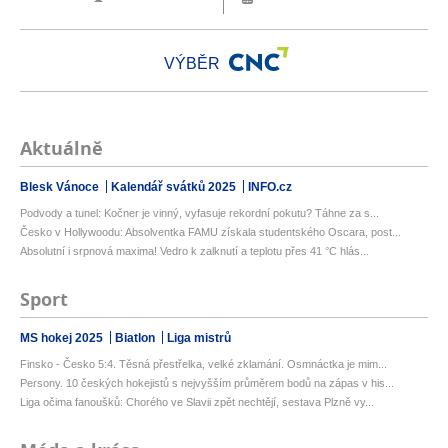
VÝBĚR
Aktuálně
Blesk Vánoce
Kalendář svátků 2025
INFO.cz
Podvody a tunel: Kočner je vinný, vyfasuje rekordní pokutu? Táhne za s...
Česko v Hollywoodu: Absolventka FAMU získala studentského Oscara, post...
Absolutní i srpnová maxima! Vedro k zalknutí a teplotu přes 41 °C hlás...
Sport
MS hokej 2025
Biatlon
Liga mistrů
Finsko - Česko 5:4. Těsná přestřelka, velké zklamání. Osmnáctka je mim...
Persony. 10 českých hokejistů s nejvyšším průměrem bodů na zápas v his...
Liga očima fanoušků: Chorého ve Slavii zpět nechtějí, sestava Plzně vy...