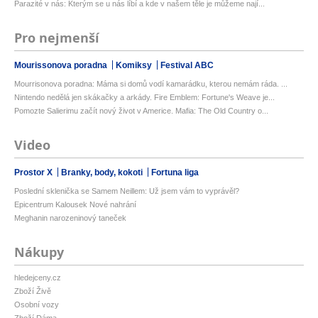
Parazité v nás: Kterým se u nás líbí a kde v našem těle je můžeme nají...
Pro nejmenší
Mourissonova poradna
Komiksy
Festival ABC
Mourrisonova poradna: Máma si domů vodí kamarádku, kterou nemám ráda. ...
Nintendo nedělá jen skákačky a arkády. Fire Emblem: Fortune's Weave je...
Pomozte Salierimu začít nový život v Americe. Mafia: The Old Country o...
Video
Prostor X
Branky, body, kokoti
Fortuna liga
Poslední sklenička se Samem Neillem: Už jsem vám to vyprávěl?
Epicentrum Kalousek Nové nahrání
Meghanin narozeninový taneček
Nákupy
hledejceny.cz
Zboží Živě
Osobní vozy