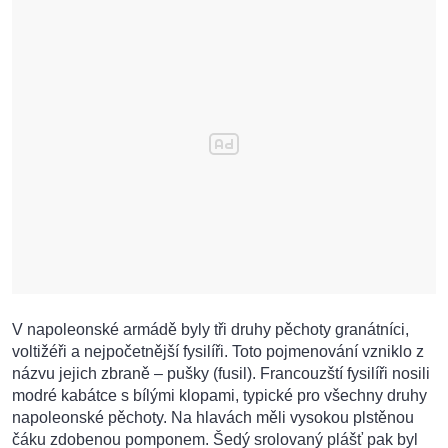
V napoleonské armádě byly tři druhy pěchoty granátníci,
voltižéři a nejpočetnější fysilíři. Toto pojmenování vzniklo z
názvu jejich zbraně – pušky (fusil). Francouzští fysilíři nosili
modré kabátce s bílými klopami, typické pro všechny druhy
napoleonské pěchoty. Na hlavách měli vysokou plstěnou
čáku zdobenou pomponem. Šedý srolovaný plášť pak byl