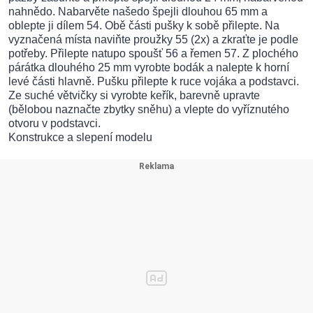
nahnědo. Nabarvěte našedo špejli dlouhou 65 mm a
oblepte ji dílem 54. Obě části pušky k sobě přilepte. Na
vyznačená místa naviňte proužky 55 (2x) a zkraťte je podle
potřeby. Přilepte natupo spoušť 56 a řemen 57. Z plochého
párátka dlouhého 25 mm vyrobte bodák a nalepte k horní
levé části hlavně. Pušku přilepte k ruce vojáka a podstavci.
Ze suché větvičky si vyrobte keřík, barevně upravte
(bělobou naznačte zbytky sněhu) a vlepte do vyříznutého
otvoru v podstavci.
Konstrukce a slepení modelu