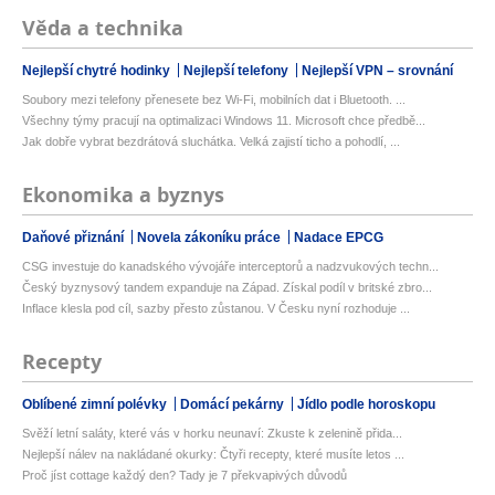
Věda a technika
Nejlepší chytré hodinky
Nejlepší telefony
Nejlepší VPN – srovnání
Soubory mezi telefony přenesete bez Wi-Fi, mobilních dat i Bluetooth. ...
Všechny týmy pracují na optimalizaci Windows 11. Microsoft chce předbě...
Jak dobře vybrat bezdrátová sluchátka. Velká zajistí ticho a pohodlí, ...
Ekonomika a byznys
Daňové přiznání
Novela zákoníku práce
Nadace EPCG
CSG investuje do kanadského vývojáře interceptorů a nadzvukových techn...
Český byznysový tandem expanduje na Západ. Získal podíl v britské zbro...
Inflace klesla pod cíl, sazby přesto zůstanou. V Česku nyní rozhoduje ...
Recepty
Oblíbené zimní polévky
Domácí pekárny
Jídlo podle horoskopu
Svěží letní saláty, které vás v horku neunaví: Zkuste k zelenině přida...
Nejlepší nálev na nakládané okurky: Čtyři recepty, které musíte letos ...
Proč jíst cottage každý den? Tady je 7 překvapivých důvodů