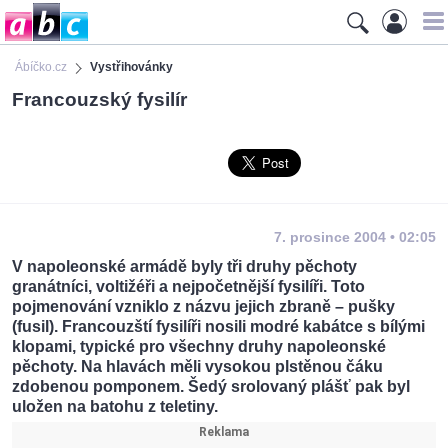
Ábíčko.cz
Vystřihovánky
Francouzský fysilír
7. prosince 2004 • 02:05
V napoleonské armádě byly tři druhy pěchoty
granátníci, voltižéři a nejpočetnější fysilíři. Toto
pojmenování vzniklo z názvu jejich zbraně – pušky
(fusil). Francouzští fysilíři nosili modré kabátce s bílými
klopami, typické pro všechny druhy napoleonské
pěchoty. Na hlavách měli vysokou plstěnou čáku
zdobenou pomponem. Šedý srolovaný plášť pak byl
uložen na batohu z teletiny.