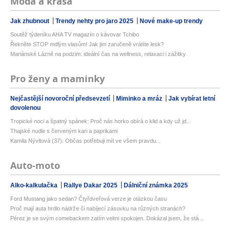
Móda a krása
Jak zhubnout
Trendy nehty pro jaro 2025
Nové make-up trendy
Soutěž týdeníku AHA TV magazín o kávovar Tchibo
Řekněte STOP mdlým vlasům! Jak jim zaručeně vrátíte lesk?
Mariánské Lázně na podzim: ideální čas na wellness, relaxaci i zážitky
Pro ženy a maminky
Nejčastější novoroční předsevzetí
Miminko a mráz
Jak vybírat letní
dovolenou
Tropické noci a špatný spánek: Proč nás horko obírá o klid a kdy už jd...
Thajské nudle s červeným kari a paprikami
Kamila Nývltová (37): Občas potřebuji mít ve všem pravdu...
Auto-moto
Alko-kalkulačka
Rallye Dakar 2025
Dálniční známka 2025
Ford Mustang jako sedan? Čtyřdveřová verze je otázkou času
Proč mají auta hrdlo nádrže či nabíjecí zásuvku na různých stranách?
Pérez je se svým comebackem zatím velmi spokojen. Dokázal jsem, že stá...