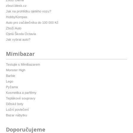
Zboží Dáma
zbozi.blesk.cz
Jak na prohlídku ojetého vozu?
HobbyKompas
Auto pro začátečníka do 100 000 Kč
Zboží Auto
Ojetá Škoda Octavia
Jak vybrat auto?
Mimibazar
Testujte s Mimibazarem
Monster High
Barbie
Lego
Pyžama
Kosmetika a parfémy
Teplákové soupravy
Dětské boty
Ložní povlečení
Bazar nábytku
Doporučujeme