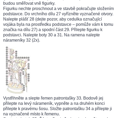
budou směřovat vně figurky.
Figurku nechte proschnout a ve stavbě pokračujte složením
podstavce. Do vrchního dílu 27 vyřízněte vyznačené otvory.
Nalepte plášť 28 (dejte pozor, aby cedulka označující
vojáka byla na prostředku podstavce – pomůže vám k tomu
značka na dílu 27) a spodní část 29. Přilepte figurku k
podstavci. Nalepte boty 30 a 31. Na ramena nalepte
nárameníky 32 (2x).
Vystřihněte a slepte řemen patrontašky 33. Bodově jej
přilepte na levý nárameník, vypněte a na druhém konci
přilepte k pravému šosu. Složte patrontašku 34 a přilepte ji
na vyznačené místo k řemenu.