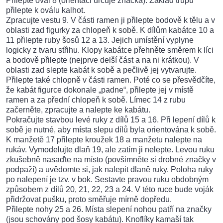
Přilepte ovál 8 (orientaci určuje značka). Základ trupu
přilepte k oválu kalhot.
Zpracujte vestu 9. V části ramen ji přilepte bodově k tělu a v
oblasti zad figurky za chlopeň k sobě. K dílům kabátce 10 a
11 přilepte ruby šosů 12 a 13. Jejich umístění vyplyne
logicky z tvaru střihu. Klopy kabátce přehněte směrem k líci
a bodově přilepte (nejprve delší část a na ni krátkou). V
oblasti zad slepte kabát k sobě a pečlivě jej vytvarujte.
Přilepte také chlopně v části ramen. Poté co se přesvědčíte,
že kabát figurce dokonale „padne“, přilepte jej v místě
ramen a za přední chlopeň k sobě. Límec 14 z rubu
začerněte, zpracujte a nalepte ke kabátu.
Pokračujte stavbou levé ruky z dílů 15 a 16. Při lepení dílů k
sobě je nutné, aby místa slepu dílů byla orientována k sobě.
K manžetě 17 přilepte kroužek 18 a manžetu nalepte na
rukáv. Vymodelujte dlaň 19, ale zatím ji nelepte. Levou ruku
zkušebně nasaďte na místo (povšimněte si drobné značky v
podpaží) a uvědomte si, jak nalepit dlaně ruky. Poloha ruky
po nalepení je tzv. v bok. Sestavte pravou ruku obdobným
způsobem z dílů 20, 21, 22, 23 a 24. V této ruce bude voják
přidržovat pušku, proto směřuje mírně dopředu.
Přilepte nohy 25 a 26. Místa slepení nohou patří na značky
(jsou schovány pod šosy kabátu). Knoflíky kamaší tak