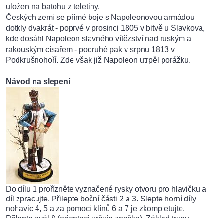
uložen na batohu z teletiny.
Českých zemí se přímé boje s Napoleonovou armádou
dotkly dvakrát - poprvé v prosinci 1805 v bitvě u Slavkova,
kde dosáhl Napoleon slavného vítězství nad ruským a
rakouským císařem - podruhé pak v srpnu 1813 v
Podkrušnohoří. Zde však již Napoleon utrpěl porážku.
Návod na slepení
Do dílu 1 prořízněte vyznačené rysky otvoru pro hlavičku a
díl zpracujte. Přilepte boční části 2 a 3. Slepte horní díly
nohavic 4, 5 a za pomocí klínů 6 a 7 je zkompletujte.