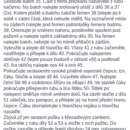
Sestavte batoh 35. Část s třemi přezkami nabarvěte z rubu
načerno. Na batoh nalepte srolovaný plášť z dílů 36 a 37
(2x). Kolem pláště a batohu zatočte řemen 38 (slepte jej k
sobě v zadní části, která nebude vidět). Na vyznačené místo
na zádech nalepte pod řemen patrontašky řemeny batohu
39. Orientujte je směrem nahoru, protáhněte spodem pod
pažemi a nalepte opět k základnímu dílu 39. Na řemen
nalepte batoh, nebojte se ho mírně přitlačit k zádům.
Vykružte a slepte díl hlavičky 40. Vlasy 41 z rubu začerněte,
nastřihejte a přilepte k dílu 40. Pokračujte nalepením
obličeje 42 (lepte pouze bodově v oblasti uší) a podbradí
43. Na obličej nalepte nos 44 a knír 45.
Pokračujte sestavením vysoké plstěné vojenské čepice, tzv.
čáky. Stočte a slepte díl 46. Uzavřete dílem 47. Nalepte
čelní štít 48 a ozdobnou šňůru se střapci 49. Ve stavbě čáky
pokračujte přilepením rubu a líce štítku 50. Štítek po
nalepení směřuje mírně směrem dolů. Na závěr stočte z dílu
51 váleček, tzv. pompon, a přilepte jej na horní přední hranu
čepice. Čáku zkompletujte s hlavičkou vojáka a hlavičku
nasaďte.
Zbývá již jen sestavit pušku s křesadlovým zámkem.
Začerněte z rubu díly 52 a 53 a složte z nich pažbu. Do
pažby zasuňte a přilepte špejli dlouhou 24 mm, nabarvenou