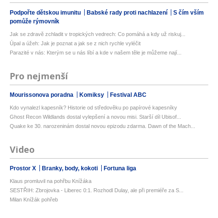
Podpořte dětskou imunitu
Babské rady proti nachlazení
S čím vším
pomůže rýmovník
Jak se zdravě zchladit v tropických vedrech: Co pomáhá a kdy už riskuj...
Úpal a úžeh: Jak je poznat a jak se z nich rychle vyléčit
Parazité v nás: Kterým se u nás líbí a kde v našem těle je můžeme nají...
Pro nejmenší
Mourissonova poradna
Komiksy
Festival ABC
Kdo vynalezl kapesník? Historie od středověku po papírové kapesníky
Ghost Recon Wildlands dostal vylepšení a novou misi. Starší díl Ubisof...
Quake ke 30. narozeninám dostal novou epizodu zdarma. Dawn of the Mach...
Video
Prostor X
Branky, body, kokoti
Fortuna liga
Klaus promluvil na pohřbu Knížáka
SESTŘIH: Zbrojovka - Liberec 0:1. Rozhodl Dulay, ale při premiéře za S...
Milan Knížák pohřeb