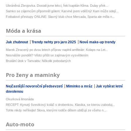
Ubráněná Zbrojovka. Dostali jsme lekci, řekl kapitán Klíma. Dulay přek...
Samko se zájemcům připomněl gólem: Karviné jsem vděčný! Kam může odejí...
Fotbalové přestupy ONLINE: Slavný klub chce Mercada, Sparta ale měla n...
Móda a krása
Jak zhubnout
Trendy nehty pro jaro 2025
Nové make-up trendy
Marek Ztracený po dvou letech příprav naplnil amfiteátr: Kolaps na Let...
Nesnášíte pondělí? Vědci přišli se zajímavým vysvětlením
Brutální útok v Tanvaldu: Několik pobodaných
Pro ženy a maminky
Nejčastější novoroční předsevzetí
Miminko a mráz
Jak vybírat letní
dovolenou
Okurková limonáda
RECEPT: Kynutý švestkový koláč s drobenkou. Klasika, se kterou zaboduj...
Tohle nikdy neříkejte! Slova, kterými rodiče dětem ubližují ze všeho n...
Auto-moto