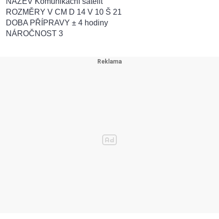
NÁZEV Komunikační satelit
ROZMĚRY V CM D 14 V 10 Š 21
DOBA PŘÍPRAVY ± 4 hodiny
NÁROČNOST 3