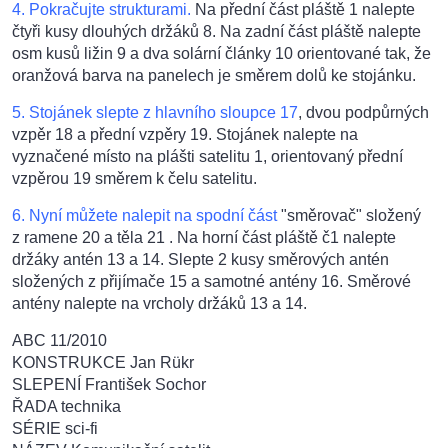
4. Pokračujte strukturami.
Na přední část pláště 1 nalepte
čtyři kusy dlouhých držáků 8. Na zadní část pláště nalepte
osm kusů ližin 9 a dva solární články 10 orientované tak, že
oranžová barva na panelech je směrem dolů ke stojánku.
5. Stojánek slepte z hlavního sloupce 17
, dvou podpůrných
vzpěr 18 a přední vzpěry 19. Stojánek nalepte na
vyznačené místo na plášti satelitu 1, orientovaný přední
vzpěrou 19 směrem k čelu satelitu.
6. Nyní můžete nalepit na spodní část
"směrovač" složený
z ramene 20 a těla 21 . Na horní část pláště č1 nalepte
držáky antén 13 a 14. Slepte 2 kusy směrových antén
složených z přijímače 15 a samotné antény 16. Směrové
antény nalepte na vrcholy držáků 13 a 14.
ABC 11/2010
KONSTRUKCE Jan Rükr
SLEPENÍ František Sochor
ŘADA technika
SÉRIE sci-fi