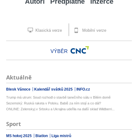
Autoři
Předplatné
Inzerce
Klasická verze
Mobilní verze
VÝBĚR
Aktuálně
Blesk Vánoce
Kalendář svátků 2025
INFO.cz
Trump má utrum: Soud rozhodl o stavbě tanečního sálu v Bílém domě
Sezemský: Ruská raketa v Polsku. Babiš za ním stojí a co dál?
ONLINE: Zelenskyj v Srbsku a Ukrajina udeřila na další sklad Wildberri...
Sport
MS hokej 2025
Biatlon
Liga mistrů