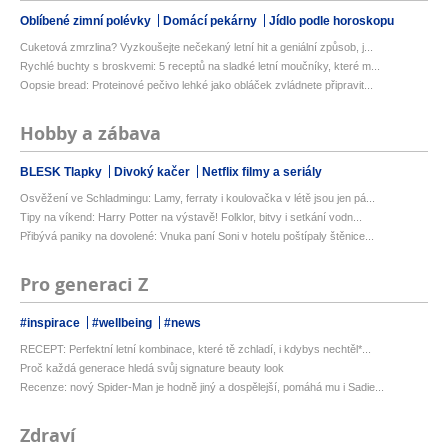
Oblíbené zimní polévky
Domácí pekárny
Jídlo podle horoskopu
Cuketová zmrzlina? Vyzkoušejte nečekaný letní hit a geniální způsob, j...
Rychlé buchty s broskvemi: 5 receptů na sladké letní moučníky, které m...
Oopsie bread: Proteinové pečivo lehké jako obláček zvládnete připravit...
Hobby a zábava
BLESK Tlapky
Divoký kačer
Netflix filmy a seriály
Osvěžení ve Schladmingu: Lamy, ferraty i koulovačka v létě jsou jen pá...
Tipy na víkend: Harry Potter na výstavě! Folklor, bitvy i setkání vodn...
Přibývá paniky na dovolené: Vnuka paní Soni v hotelu poštípaly štěnice...
Pro generaci Z
#inspirace
#wellbeing
#news
RECEPT: Perfektní letní kombinace, které tě zchladí, i kdybys nechtěl*...
Proč každá generace hledá svůj signature beauty look
Recenze: nový Spider-Man je hodně jiný a dospělejší, pomáhá mu i Sadie...
Zdraví