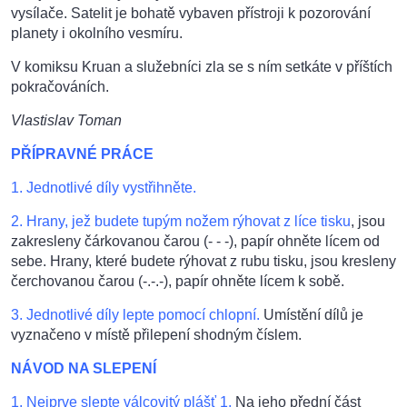
vysílače. Satelit je bohatě vybaven přístroji k pozorování
planety i okolního vesmíru.
V komiksu Kruan a služebníci zla se s ním setkáte v příštích
pokračováních.
Vlastislav Toman
PŘÍPRAVNÉ PRÁCE
1. Jednotlivé díly vystřihněte.
2. Hrany, jež budete tupým nožem rýhovat z líce tisku
, jsou
zakresleny čárkovanou čarou (- - -), papír ohněte lícem od
sebe. Hrany, které budete rýhovat z rubu tisku, jsou kresleny
čerchovanou čarou (-.-.-), papír ohněte lícem k sobě.
3. Jednotlivé díly lepte pomocí chlopní.
Umístění dílů je
vyznačeno v místě přilepení shodným číslem.
NÁVOD NA SLEPENÍ
1. Nejprve slepte válcovitý plášť 1.
Na jeho přední část