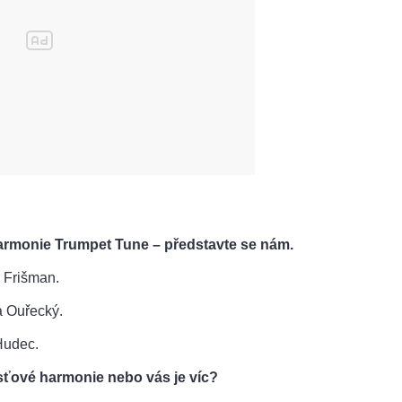
harmonie Trumpet Tune – představte se nám.
a Frišman.
a Ouřecký.
Hudec.
Žesťové harmonie nebo vás je víc?