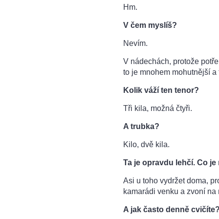
Hm.
V čem myslíš?
Nevím.
V nádechách, protože potřeb
to je mnohem mohutnější a 
Kolik váží ten tenor?
Tři kila, možná čtyři.
A trubka?
Kilo, dvě kila.
Ta je opravdu lehčí. Co je 
Asi u toho vydržet doma, pr
kamarádi venku a zvoní na n
A jak často denně cvičíte