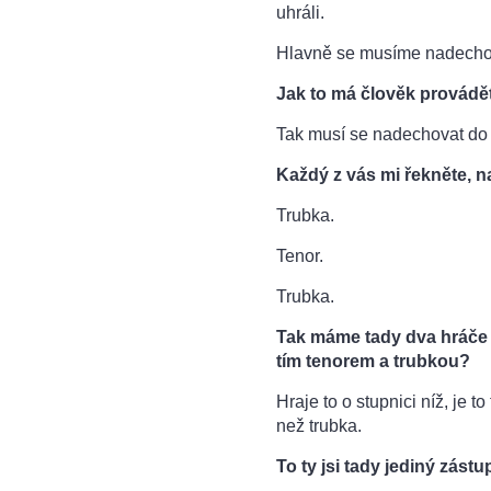
uhráli.
Hlavně se musíme nadechov
Jak to má člověk provádě
Tak musí se nadechovat do bř
Každý z vás mi řekněte, n
Trubka.
Tenor.
Trubka.
Tak máme tady dva hráče n
tím tenorem a trubkou?
Hraje to o stupnici níž, je 
než trubka.
To ty jsi tady jediný zást