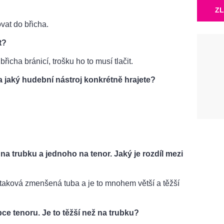
ZL
at do břicha.
t?
icha bránicí, trošku ho to musí tlačit.
a jaký hudební nástroj konkrétně hrajete?
a trubku a jednoho na tenor. Jaký je rozdíl mezi
to taková zmenšená tuba a je to mnohem větší a těžší
upce tenoru. Je to těžší než na trubku?