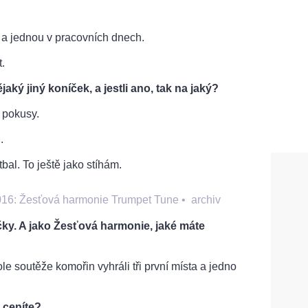
 a jednou v pracovních dnech.
.
aký jiný koníček, a jestli ano, tak na jaký?
 pokusy.
.
bal. To ještě jako stíhám.
2016: Žesťová harmonie Trumpet Tune
•
archiv
čky. A jako Žesťová harmonie, jaké máte
le soutěže komořin vyhráli tři první místa a jedno
 ceníte?