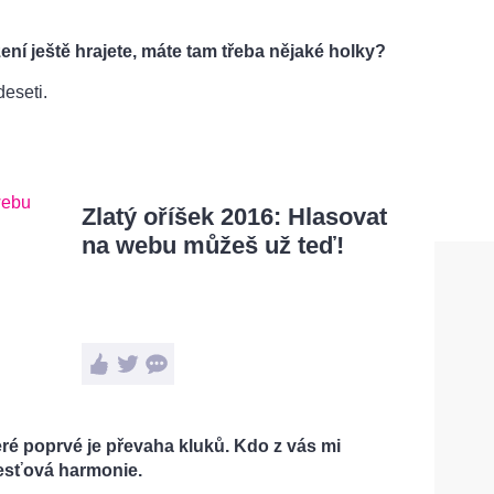
žení ještě hrajete, máte tam třeba nějaké holky?
eseti.
Zlatý oříšek 2016: Hlasovat
na webu můžeš už teď!
eré poprvé je převaha kluků. Kdo z vás mi
Žesťová harmonie.