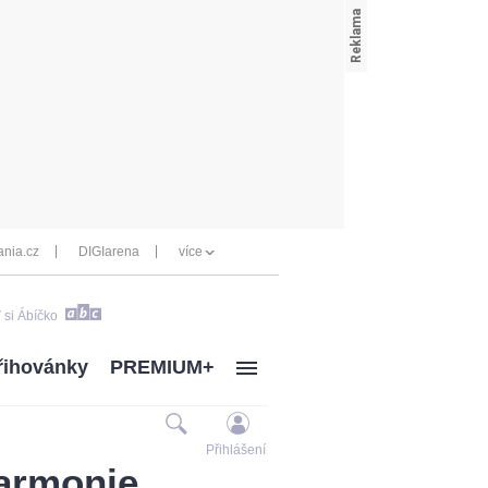
nia.cz
DIGIarena
více
 si Ábíčko
řihovánky
PREMIUM+
Přihlášení
harmonie