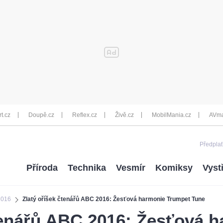
rt.cz
Doupě.cz
Reflex.cz
Živě.cz
MobilMania.cz
AVma
Předplať
Příroda
Technika
Vesmír
Komiksy
Vyst
 2016
Zlatý oříšek čtenářů ABC 2016: Žesťová harmonie Trumpet Tune
tenářů ABC 2016: Žesťová 