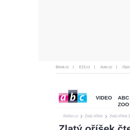
Blesk.cz
E15.cz
Auto.cz
iSpo
VIDEO
ABC
ZOO
Ábíčko.cz
Zlatý oříšek
Zlatý oříšek
Zlatý oříšek č