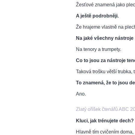
Žesťové znamená jako plec
A ještě podrobněji.
Že hrajeme vlastně na plec
Na jaké všechny nástroje 
Na tenory a trumpety.
Co to jsou za nástroje te
Taková trošku větší trubka, 
To znamená, že to jsou d
Ano.
Zlatý oříšek čtenářů ABC 
Kluci, jak trénujete dech?
Hlavně tím cvičením doma,