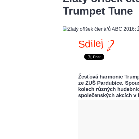
Trumpet Tune
Sdílej
Žesťová harmonie Trumpe
ze ZUŠ Pardubice. Spoust
kolech různých hudebních
společenských akcích v 