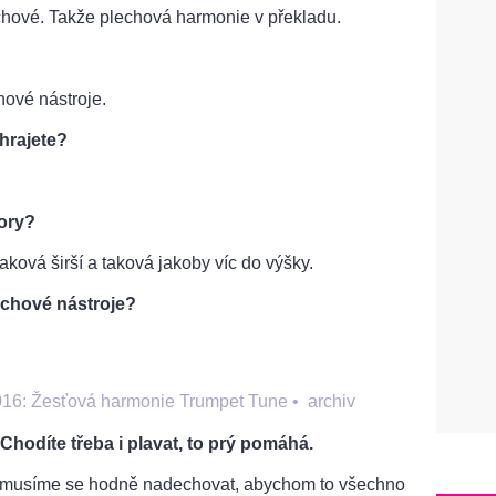
hové. Takže plechová harmonie v překladu.
hové nástroje.
hrajete?
nory?
taková širší a taková jakoby víc do výšky.
echové nástroje?
2016: Žesťová harmonie Trumpet Tune
•
archiv
 Chodíte třeba i plavat, to prý pomáhá.
 musíme se hodně nadechovat, abychom to všechno