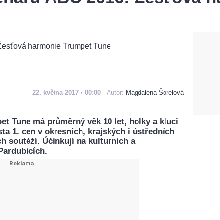
22. května 2017 • 00:00
Autor:
Magdalena Šorelová
t Tune má průměrný věk 10 let, holky a kluci
a 1. cen v okresních, krajských i ústředních
 soutěží. Účinkují na kulturních a
Pardubicích.