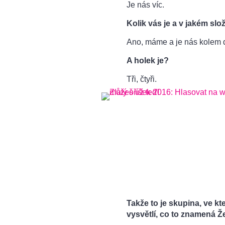
Je nás víc.
Kolik vás je a v jakém slo
Ano, máme a je nás kolem d
A holek je?
Tři, čtyři.
Takže to je skupina, ve kt
vysvětlí, co to znamená 