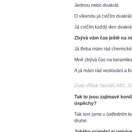
Jednou nebo dvakrát.
O víkendu já cvičím dvakrát
Já cvičím každý den dvakrát
Zbývá vám čas ještě na něj
Já třeba mám rád chemické
Mně zbývá čas na keramiku
A já mám rád veslování a fot
Zlatý oříšek čtenářů ABC 
Tak to jsou zajímavé koní
úspěchy?
Tak loni jsme v ústředním ko
druhé.
Jakého ocenění si nejvíce