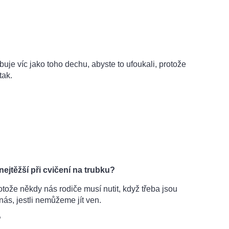
uje víc jako toho dechu, abyste to ufoukali, protože
tak.
nejtěžší při cvičení na trubku?
otože někdy nás rodiče musí nutit, když třeba jsou
ás, jestli nemůžeme jít ven.
?