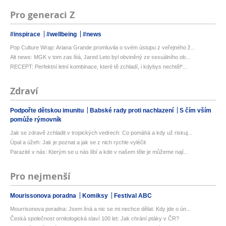
Pro generaci Z
#inspirace
#wellbeing
#news
Pop Culture Wrap: Ariana Grande promluvila o svém ústupu z veřejného ž...
Alt news: MGK v tom zas lítá, Jared Leto byl obviněný ze sexuálního ob...
RECEPT: Perfektní letní kombinace, které tě zchladí, i kdybys nechtěl*...
Zdraví
Podpořte dětskou imunitu
Babské rady proti nachlazení
S čím vším
pomůže rýmovník
Jak se zdravě zchladit v tropických vedrech: Co pomáhá a kdy už riskuj...
Úpal a úžeh: Jak je poznat a jak se z nich rychle vyléčit
Parazité v nás: Kterým se u nás líbí a kde v našem těle je můžeme nají...
Pro nejmenší
Mourissonova poradna
Komiksy
Festival ABC
Mourrisonova poradna: Jsem líná a nic se mi nechce dělat: Kdy jde o ún...
Česká společnost ornitologická slaví 100 let: Jak chrání ptáky v ČR?