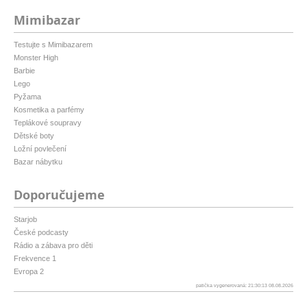
Mimibazar
Testujte s Mimibazarem
Monster High
Barbie
Lego
Pyžama
Kosmetika a parfémy
Teplákové soupravy
Dětské boty
Ložní povlečení
Bazar nábytku
Doporučujeme
Starjob
České podcasty
Rádio a zábava pro děti
Frekvence 1
Evropa 2
patička vygenerovaná: 21:30:13 08.08.2026