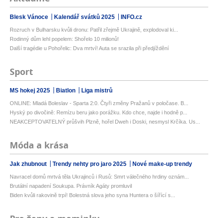
Blesk Vánoce
Kalendář svátků 2025
INFO.cz
Rozruch v Bulharsku kvůli dronu: Patřil zřejmě Ukrajině, explodoval ki...
Rodinný dům lehl popelem: Shořelo 10 milionů!
Další tragédie u Pohořelic: Dva mrtví! Auta se srazila při předjíždění
Sport
MS hokej 2025
Biatlon
Liga mistrů
ONLINE: Mladá Boleslav - Sparta 2:0. Čtyři změny Pražanů v poločase. B...
Hyský po divočině: Remízu beru jako porážku. Kdo chce, najde i hodně p...
NEAKCEPTOVATELNÝ průšvih Plzně, hořel Dweh i Doski, nesmysl Krčíka. Us...
Móda a krása
Jak zhubnout
Trendy nehty pro jaro 2025
Nové make-up trendy
Navracel domů mrtvá těla Ukrajinců i Rusů: Smrt válečného hrdiny oznám...
Brutální napadení Soukupa. Právník Agáty promluvil
Biden kvůli rakovině trpí! Bolestná slova jeho syna Huntera o šířící s...