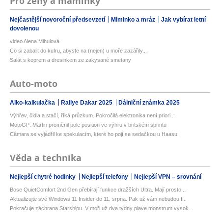
Pro ženy a maminky
Nejčastější novoroční předsevzetí
Miminko a mráz
Jak vybírat letní
dovolenou
video Alena Mihulová
Co si zabalit do kufru, abyste na (nejen) u moře zazářily...
Salát s koprem a dresinkem ze zakysané smetany
Auto-moto
Alko-kalkulačka
Rallye Dakar 2025
Dálniční známka 2025
Výhřev, čidla a stačí, říká průzkum. Pokročilá elektronika není priori...
MotoGP: Martin proměnil pole position ve výhru v britském sprintu
Câmara se vyjádřil ke spekulacím, které ho pojí se sedačkou u Haasu
Věda a technika
Nejlepší chytré hodinky
Nejlepší telefony
Nejlepší VPN – srovnání
Bose QuietComfort 2nd Gen přebírají funkce dražších Ultra. Mají prosto...
Aktualizujte své Windows 11 Insider do 11. srpna. Pak už vám nebudou f...
Pokračuje záchrana Starshipu. V moři už dva týdny plave monstrum vysok...