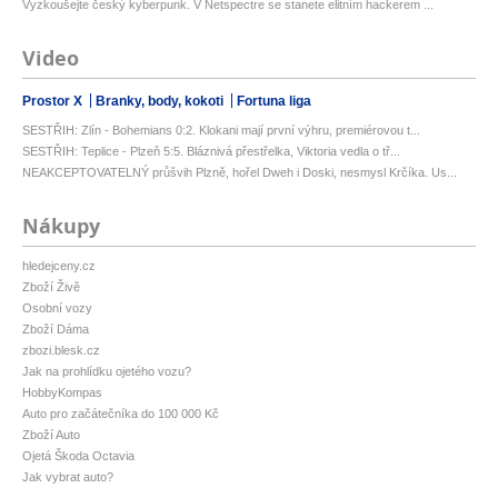
Vyzkoušejte český kyberpunk. V Netspectre se stanete elitním hackerem ...
Video
Prostor X
Branky, body, kokoti
Fortuna liga
SESTŘIH: Zlín - Bohemians 0:2. Klokani mají první výhru, premiérovou t...
SESTŘIH: Teplice - Plzeň 5:5. Bláznivá přestřelka, Viktoria vedla o tř...
NEAKCEPTOVATELNÝ průšvih Plzně, hořel Dweh i Doski, nesmysl Krčíka. Us...
Nákupy
hledejceny.cz
Zboží Živě
Osobní vozy
Zboží Dáma
zbozi.blesk.cz
Jak na prohlídku ojetého vozu?
HobbyKompas
Auto pro začátečníka do 100 000 Kč
Zboží Auto
Ojetá Škoda Octavia
Jak vybrat auto?