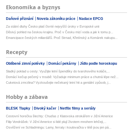
Ekonomika a byznys
Daňové přiznání
Novela zákoníku práce
Nadace EPCG
Za státní dluhy Česko platí čtvrté nejvyšší úroky v Evropské unii
Děsivý pohled na českou krajinu. Proč v Česku mizí voda a jak k tomu p...
Emancipace českých miliardářů. Proč Strnad, Křetínský a Komárek nakupu...
Recepty
Oblíbené zimní polévky
Domácí pekárny
Jídlo podle horoskopu
Sladký poklad u cesty: Využijte letní špendlíky do tvarohového koláče,...
Domácí kečup pečený v troubě: Vyžaduje minimum práce a chutná lépe než...
Cuketová zmrzlina? Vyzkoušejte nečekaný letní hit a geniální způsob, j...
Hobby a zábava
BLESK Tlapky
Divoký kačer
Netflix filmy a seriály
Cestovní horečka šlechty: Chuďas z Klatovska otrokářem v Jižní Americe
Filip Vondrášek: V Jižní Americe si lidé plují životem mnohem lehčeji,...
Osvěžení ve Schladmingu: Lamy, ferraty i koulovačka v létě jsou jen pá...