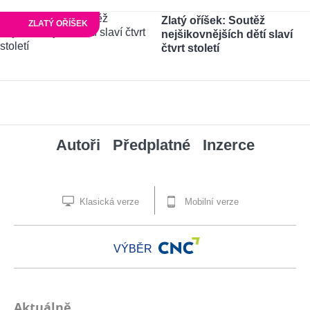
Zlatý oříšek: Soutěž
ZLATÝ OŘÍŠEK
nejšikovnějších dětí slaví
čtvrt století
Autoři
Předplatné
Inzerce
Klasická verze
Mobilní verze
VÝBĚR
Aktuálně