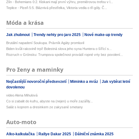
Zlín - Bohemians 0:2. Klokani mají první výhru, premiérovou trefou v l...
Teplice - Plzeň 5:5. Bláznivá přestřelka, Viktoria vedla o tři góly. Č...
Móda a krása
Jak zhubnout
Trendy nehty pro jaro 2025
Nové make-up trendy
Brutální napadení Soukupa. Právník Agáty promluvil
Biden kvůli rakovině trpí! Bolestná slova jeho syna Huntera o šířící s...
Rozruch v Grónsku: Trumpova společnost provádí ropné vrty bez povolení...
Pro ženy a maminky
Nejčastější novoroční předsevzetí
Miminko a mráz
Jak vybírat letní
dovolenou
video Alena Mihulová
Co si zabalit do kufru, abyste na (nejen) u moře zazářily...
Salát s koprem a dresinkem ze zakysané smetany
Auto-moto
Alko-kalkulačka
Rallye Dakar 2025
Dálniční známka 2025