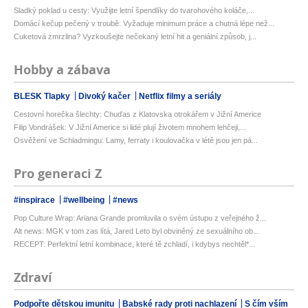
Sladký poklad u cesty: Využijte letní špendlíky do tvarohového koláče,...
Domácí kečup pečený v troubě: Vyžaduje minimum práce a chutná lépe než...
Cuketová zmrzlina? Vyzkoušejte nečekaný letní hit a geniální způsob, j...
Hobby a zábava
BLESK Tlapky
Divoký kačer
Netflix filmy a seriály
Cestovní horečka šlechty: Chuďas z Klatovska otrokářem v Jižní Americe
Filip Vondrášek: V Jižní Americe si lidé plují životem mnohem lehčeji,...
Osvěžení ve Schladmingu: Lamy, ferraty i koulovačka v létě jsou jen pá...
Pro generaci Z
#inspirace
#wellbeing
#news
Pop Culture Wrap: Ariana Grande promluvila o svém ústupu z veřejného ž...
Alt news: MGK v tom zas lítá, Jared Leto byl obviněný ze sexuálního ob...
RECEPT: Perfektní letní kombinace, které tě zchladí, i kdybys nechtěl*...
Zdraví
Podpořte dětskou imunitu
Babské rady proti nachlazení
S čím vším