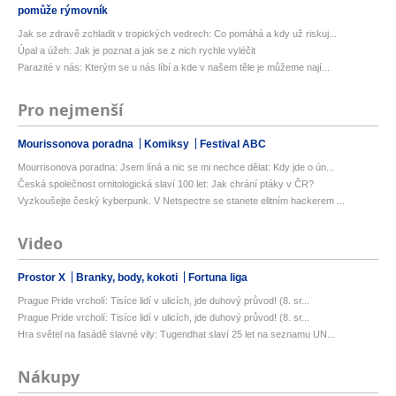
pomůže rýmovník
Jak se zdravě zchladit v tropických vedrech: Co pomáhá a kdy už riskuj...
Úpal a úžeh: Jak je poznat a jak se z nich rychle vyléčit
Parazité v nás: Kterým se u nás líbí a kde v našem těle je můžeme nají...
Pro nejmenší
Mourissonova poradna
Komiksy
Festival ABC
Mourrisonova poradna: Jsem líná a nic se mi nechce dělat: Kdy jde o ún...
Česká společnost ornitologická slaví 100 let: Jak chrání ptáky v ČR?
Vyzkoušejte český kyberpunk. V Netspectre se stanete elitním hackerem ...
Video
Prostor X
Branky, body, kokoti
Fortuna liga
Prague Pride vrcholí: Tisíce lidí v ulicích, jde duhový průvod! (8. sr...
Prague Pride vrcholí: Tisíce lidí v ulicích, jde duhový průvod! (8. sr...
Hra světel na fasádě slavné vily: Tugendhat slaví 25 let na seznamu UN...
Nákupy