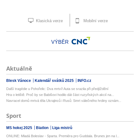
Klasická verze
Mobilní verze
VÝBĚR
Aktuálně
Blesk Vánoce
Kalendář svátků 2025
INFO.cz
Další tragédie u Pohořelic: Dva mrtví! Auta se srazila při předjíždění
Hra o letiště. Proč by se Babišovi hodilo dát část ruzyňských akcií na...
Navracel domů mrtvá těla Ukrajinců i Rusů: Smrt válečného hrdiny oznám...
Sport
MS hokej 2025
Biatlon
Liga mistrů
ONLINE: Mladá Boleslav - Sparta. Premiéra pro Guddala. Brunes jen na l...