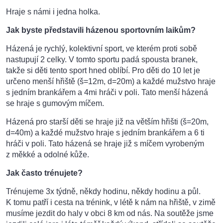
Hraje s námi i jedna holka.
Jak byste představili házenou sportovním laikům?
Házená je rychlý, kolektivní sport, ve kterém proti sobě
nastupují 2 celky. V tomto sportu padá spousta branek,
takže si děti tento sport hned oblíbí. Pro děti do 10 let je
určeno menší hřiště (š=12m, d=20m) a každé mužstvo hraje
s jedním brankářem a 4mi hráči v poli. Tato menší házená
se hraje s gumovým míčem.
Házená pro starší děti se hraje již na větším hřišti (š=20m,
d=40m) a každé mužstvo hraje s jedním brankářem a 6 ti
hráči v poli. Tato házená se hraje již s míčem vyrobeným
z měkké a odolné kůže.
Jak často trénujete?
Trénujeme 3x týdně, někdy hodinu, někdy hodinu a půl.
K tomu patří i cesta na trénink, v létě k nám na hřiště, v zimě
musíme jezdit do haly v obci 8 km od nás. Na soutěže jsme