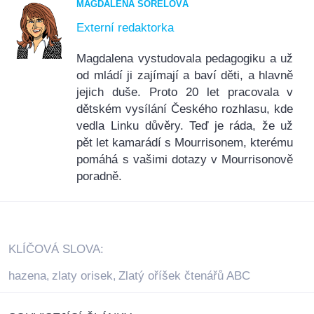
MAGDALÉNA ŠORELOVÁ
Externí redaktorka
Magdalena vystudovala pedagogiku a už
od mládí ji zajímají a baví děti, a hlavně
jejich duše. Proto 20 let pracovala v
dětském vysílání Českého rozhlasu, kde
vedla Linku důvěry. Teď je ráda, že už
pět let kamarádí s Mourrisonem, kterému
pomáhá s vašimi dotazy v Mourrisonově
poradně.
KLÍČOVÁ SLOVA:
hazena
zlaty orisek
Zlatý oříšek čtenářů ABC
,
,