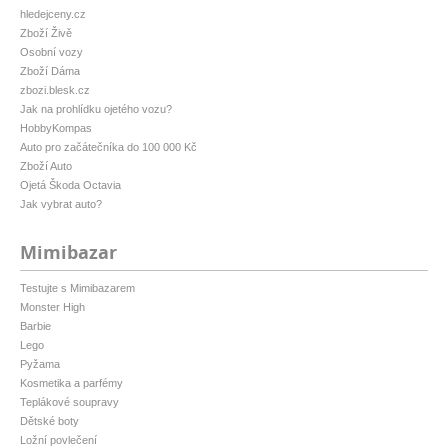
hledejceny.cz
Zboží Živě
Osobní vozy
Zboží Dáma
zbozi.blesk.cz
Jak na prohlídku ojetého vozu?
HobbyKompas
Auto pro začátečníka do 100 000 Kč
Zboží Auto
Ojetá Škoda Octavia
Jak vybrat auto?
Mimibazar
Testujte s Mimibazarem
Monster High
Barbie
Lego
Pyžama
Kosmetika a parfémy
Teplákové soupravy
Dětské boty
Ložní povlečení