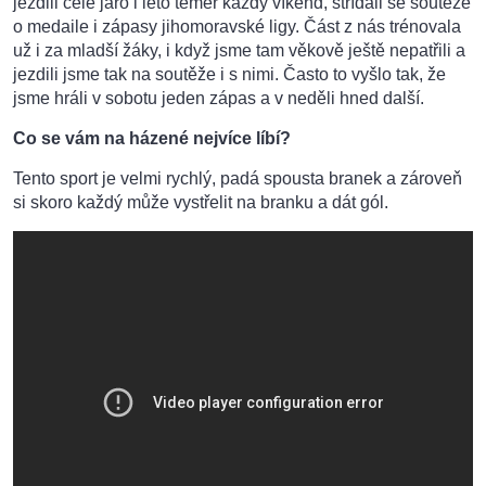
jezdili celé jaro i léto téměř každý víkend, střídali se soutěže
o medaile i zápasy jihomoravské ligy. Část z nás trénovala
už i za mladší žáky, i když jsme tam věkově ještě nepatřili a
jezdili jsme tak na soutěže i s nimi. Často to vyšlo tak, že
jsme hráli v sobotu jeden zápas a v neděli hned další.
Co se vám na házené nejvíce líbí?
Tento sport je velmi rychlý, padá spousta branek a zároveň
si skoro každý může vystřelit na branku a dát gól.