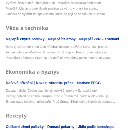
Výhřev, čidla a stačí, říká průzkum. Pokročilá elektronika není priori...
MotoGP: Martin proměnil pole position ve výhru v britském sprintu
Câmara se vyjádřil ke spekulacím, které ho pojí se sedačkou u Haasu
Věda a technika
Nejlepší chytré hodinky
Nejlepší telefony
Nejlepší VPN – srovnání
Bose QuietComfort 2nd Gen přebírají funkce dražších Ultra. Mají prosto...
Aktualizujte své Windows 11 Insider do 11. srpna. Pak už vám nebudou f...
Pokračuje záchrana Starshipu. V moři už dva týdny plave monstrum vysok...
Ekonomika a byznys
Daňové přiznání
Novela zákoníku práce
Nadace EPCG
Za státní dluhy Česko platí čtvrté nejvyšší úroky v Evropské unii
Děsivý pohled na českou krajinu. Proč v Česku mizí voda a jak k tomu p...
Emancipace českých miliardářů. Proč Strnad, Křetínský a Komárek nakupu...
Recepty
Oblíbené zimní polévky
Domácí pekárny
Jídlo podle horoskopu