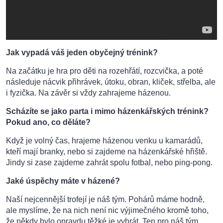
Jak vypadá váš jeden obyčejný trénink?
Na začátku je hra pro děti na rozehřátí, rozcvička, a poté
následuje nácvik přihrávek, útoku, obran, kliček, střelba, ale
i fyzička. Na závěr si vždy zahrajeme házenou.
Scházíte se jako parta i mimo házenkářských trénink?
Pokud ano, co děláte?
Když je volný čas, hrajeme házenou venku u kamarádů,
kteří mají branky, nebo si zajdeme na házenkářské hřiště.
Jindy si zase zajdeme zahrát spolu fotbal, nebo ping-pong.
Jaké úspěchy máte v házené?
Naší nejcennější trofejí je náš tým. Pohárů máme hodně,
ale myslíme, že na nich není nic výjimečného kromě toho,
že někdy bylo opravdu těžké je vyhrát. Ten pro náš tým