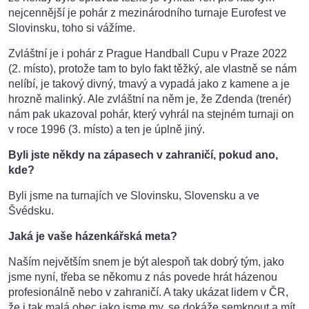
nejcennější je pohár z mezinárodního turnaje Eurofest ve
Slovinsku, toho si vážíme.
Zvláštní je i pohár z Prague Handball Cupu v Praze 2022
(2. místo), protože tam to bylo fakt těžký, ale vlastně se nám
nelíbí, je takový divný, tmavý a vypadá jako z kamene a je
hrozně malinký. Ale zvláštní na něm je, že Zdenda (trenér)
nám pak ukazoval pohár, který vyhrál na stejném turnaji on
v roce 1996 (3. místo) a ten je úplně jiný.
Byli jste někdy na zápasech v zahraničí, pokud ano,
kde?
Byli jsme na turnajích ve Slovinsku, Slovensku a ve
Švédsku.
Jaká je vaše házenkářská meta?
Naším největším snem je být alespoň tak dobrý tým, jako
jsme nyní, třeba se někomu z nás povede hrát házenou
profesionálně nebo v zahraničí. A taky ukázat lidem v ČR,
že i tak malá obec jako jsme my, se dokáže semknout a mít