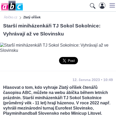
Ábíčko.cz
Zlatý oříšek
Starší miniházenkáři TJ Sokol Sokolnice:
Vyhrávají až ve Slovinsku
12. června 2023 • 10:49
Hlasovat o tom, kdo vyhraje Zlatý oříšek čtenářů
časopisu ABC, můžete na webu ábíčka během letních
prázdnin. Starší miniházenkáři TJ Sokol Sokolnice
(průměrný věk - 11 let) hrají házenou. V roce 2022 např.
vyhráli mezinárodní turnaj Eurofest Slovinsko,
Playminihandball Slovensko nebo Minicup Litovel.