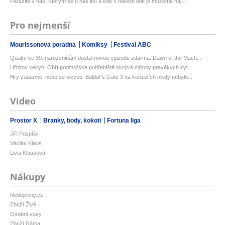
Parazité v nás: Kterým se u nás líbí a kde v našem těle je můžeme nají...
Pro nejmenší
Mourissonova poradna
Komiksy
Festival ABC
Quake ke 30. narozeninám dostal novou epizodu zdarma. Dawn of the Mach...
Hřbitov velryb: Obří podmořské pohřebiště skrývá miliony pravěkých kyt...
Hry zadarmo, nebo se slevou: Baldur's Gate 3 na konzolích nikdy nebylo...
Video
Prostor X
Branky, body, kokoti
Fortuna liga
Jiří Pospíšil
Václav Klaus
Livia Klausová
Nákupy
hledejceny.cz
Zboží Živě
Osobní vozy
Zboží Dáma