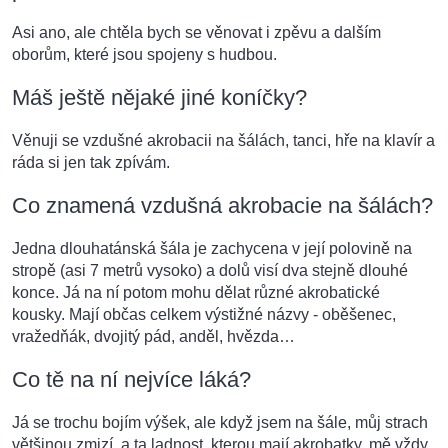
Asi ano, ale chtěla bych se věnovat i zpěvu a dalším
oborům, které jsou spojeny s hudbou.
Máš ještě nějaké jiné koníčky?
Věnuji se vzdušné akrobacii na šálách, tanci, hře na klavír a
ráda si jen tak zpívám.
Co znamená vzdušná akrobacie na šálách?
Jedna dlouhatánská šála je zachycena v její polovině na
stropě (asi 7 metrů vysoko) a dolů visí dva stejně dlouhé
konce. Já na ní potom mohu dělat různé akrobatické
kousky. Mají občas celkem výstižné názvy - oběšenec,
vražedňák, dvojitý pád, anděl, hvězda…
Co tě na ní nejvíce láká?
Já se trochu bojím výšek, ale když jsem na šále, můj strach
většinou zmizí, a ta ladnost, kterou mají akrobatky, mě vždy