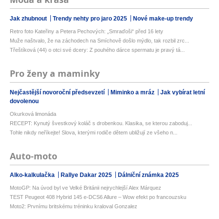
Jak zhubnout
Trendy nehty pro jaro 2025
Nové make-up trendy
Retro foto Kateřiny a Petera Pechových: „Smraďoši“ před 16 lety
Muže naštvalo, že na záchodech na Smíchově došlo mýdlo, tak rozbil zrc...
Třeštíková (44) o otci své dcery: Z pouhého dárce spermatu je pravý tá...
Pro ženy a maminky
Nejčastější novoroční předsevzetí
Miminko a mráz
Jak vybírat letní
dovolenou
Okurková limonáda
RECEPT: Kynutý švestkový koláč s drobenkou. Klasika, se kterou zaboduj...
Tohle nikdy neříkejte! Slova, kterými rodiče dětem ubližují ze všeho n...
Auto-moto
Alko-kalkulačka
Rallye Dakar 2025
Dálniční známka 2025
MotoGP: Na úvod byl ve Velké Británii nejrychlejší Alex Márquez
TEST Peugeot 408 Hybrid 145 e-DCS6 Allure – Wow efekt po francouzsku
Moto2: Prvnímu britskému tréninku kraloval Gonzalez