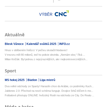
VÝBĚR
Aktuálně
Blesk Vánoce
Kalendář svátků 2025
INFO.cz
Hnus v oblíbeném řetězci: V pečivu skotačil hlodavec!
V trezoru měl 80 milionů, teď ho policie obvinila. „Nemám slov,“ říká ...
Milan Knížák: Byl jednou z nejvýraznějších, ale i nejkontroverznějších...
Sport
MS hokej 2025
Biatlon
Liga mistrů
Dva velké odchody ze Sparty! Haraslín chce do Arábie, co podmínky Kuch...
Jablonec 2.0: Přechod na nové schéma funguje. Dvojice Srbů klíčem k mo...
Fotbalové přestupy ONLINE: hvězdný Rodri na odchodu ze City. Do Realu ...
Móda a krása