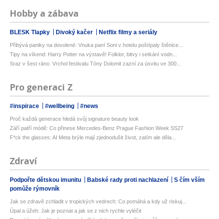
Hobby a zábava
BLESK Tlapky
Divoký kačer
Netflix filmy a seriály
Přibývá paniky na dovolené: Vnuka paní Soni v hotelu poštípaly štěnice...
Tipy na víkend: Harry Potter na výstavě! Folklor, bitvy i setkání vodn...
Sraz v šest ráno. Vrchol festivalu Tóny Dolomit zazní za úsvitu ve 300...
Pro generaci Z
#inspirace
#wellbeing
#news
Proč každá generace hledá svůj signature beauty look
Září patří módě: Co přinese Mercedes-Benz Prague Fashion Week SS27
F*ck the glasses: AI Meta brýle mají zjednodušit život, zatím ale děla...
Zdraví
Podpořte dětskou imunitu
Babské rady proti nachlazení
S čím vším
pomůže rýmovník
Jak se zdravě zchladit v tropických vedrech: Co pomáhá a kdy už riskuj...
Úpal a úžeh: Jak je poznat a jak se z nich rychle vyléčit