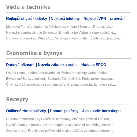
Věda a technika
Nejlepší chytré hodinky
Nejlepší telefony
Nejlepší VPN – srovnání
Muskova Terrafab bude největší budova v historii lidstva. Už víme, jak...
Na těžké bombardéry je Evropa příliš malá, a tak Airbus začne společně...
Co nového v aplikaci WhatsApp. Ve skupinovém chatu můžete používat zmí...
Ekonomika a byznys
Daňové přiznání
Novela zákoníku práce
Nadace EPCG
Finvox roste v počtu konzultantů i službách pro klienty. Jeho součástí...
Bývalý šéf Správy železnic Svoboda čelí obvinění. Podle policie manipu...
Úrok až 4,25 procenta na spořicím účtu. Creditas představila nové sazb...
Recepty
Oblíbené zimní polévky
Domácí pekárny
Jídlo podle horoskopu
Cuketová zmrzlina? Vyzkoušejte nečekaný letní hit a geniální způsob, j...
Rychlé buchty s broskvemi: 5 receptů na sladké letní moučníky, které m...
Oopsie bread: Proteinové pečivo lehké jako obláček zvládnete připravit...