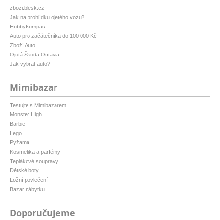
zbozi.blesk.cz
Jak na prohlídku ojetého vozu?
HobbyKompas
Auto pro začátečníka do 100 000 Kč
Zboží Auto
Ojetá Škoda Octavia
Jak vybrat auto?
Mimibazar
Testujte s Mimibazarem
Monster High
Barbie
Lego
Pyžama
Kosmetika a parfémy
Teplákové soupravy
Dětské boty
Ložní povlečení
Bazar nábytku
Doporučujeme