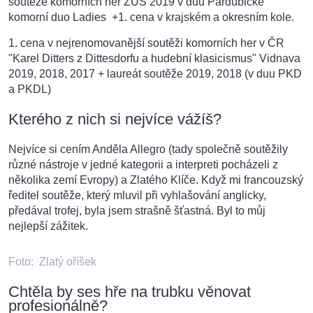
soutěže komorních her ZUŠ 2019 v duu Pardubické
komorní duo Ladies +1. cena v krajském a okresním kole.
1. cena v nejrenomovanější soutěži komorních her v ČR
"Karel Ditters z Dittesdorfu a hudební klasicismus" Vidnava
2019, 2018, 2017 + laureát soutěže 2019, 2018 (v duu PKD
a PKDL)
Kterého z nich si nejvíce vážíš?
Nejvíce si cením Anděla Allegro (tady společně soutěžily
různé nástroje v jedné kategorii a interpreti pocházeli z
několika zemí Evropy) a Zlatého Klíče. Když mi francouzský
ředitel soutěže, který mluvil při vyhlašování anglicky,
předával trofej, byla jsem strašně šťastná. Byl to můj
nejlepší zážitek.
Foto:
Zlatý oříšek
Chtěla by ses hře na trubku věnovat
profesionálně?