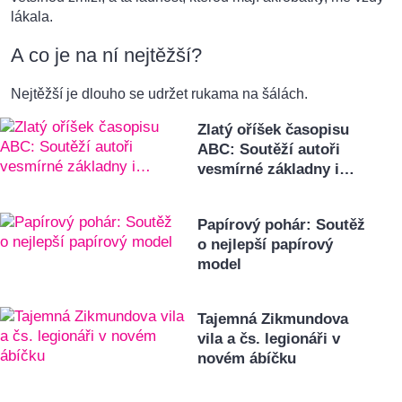
lákala.
A co je na ní nejtěžší?
Nejtěžší je dlouho se udržet rukama na šálách.
Zlatý oříšek časopisu
ABC: Soutěží autoři
vesmírné základny i…
Papírový pohár: Soutěž
o nejlepší papírový
model
Tajemná Zikmundova
vila a čs. legionáři v
novém ábíčku