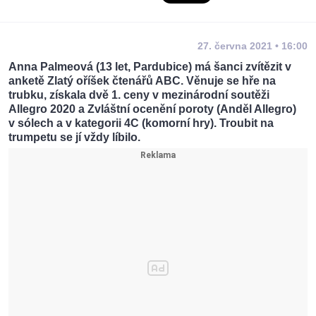
27. června 2021 • 16:00
Anna Palmeová (13 let, Pardubice) má šanci zvítězit v
anketě Zlatý oříšek čtenářů ABC. Věnuje se hře na
trubku, získala dvě 1. ceny v mezinárodní soutěži
Allegro 2020 a Zvláštní ocenění poroty (Anděl Allegro)
v sólech a v kategorii 4C (komorní hry). Troubit na
trumpetu se jí vždy líbilo.