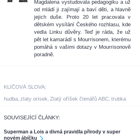
Magdalena vystudovala pedagogiku a už
od mládí ji zajímají a baví děti, a hlavně
jejich duše. Proto 20 let pracovala v
dětském vysílání Českého rozhlasu, kde
vedla Linku důvěry. Teď je ráda, že už
pět let kamarádí s Mourrisonem, kterému
pomáhá s vašimi dotazy v Mourrisonově
poradně.
KLÍČOVÁ SLOVA:
hudba
zlaty orisek
Zlatý oříšek čtenářů ABC
trubka
,
,
,
SOUVISEJÍCÍ ČLÁNKY:
Superman a Lois a divná pravidla přirody v super
novém ábíčku