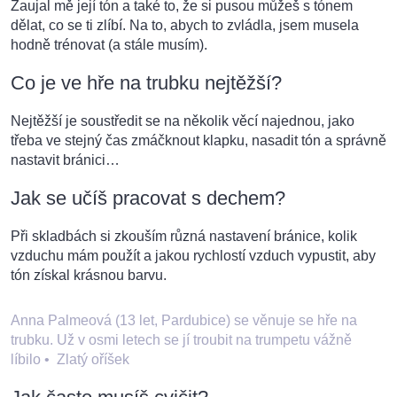
Zaujal mě její tón a také to, že si pusou můžeš s tónem
dělat, co se ti zlíbí. Na to, abych to zvládla, jsem musela
hodně trénovat (a stále musím).
Co je ve hře na trubku nejtěžší?
Nejtěžší je soustředit se na několik věcí najednou, jako
třeba ve stejný čas zmáčknout klapku, nasadit tón a správně
nastavit bránici…
Jak se učíš pracovat s dechem?
Při skladbách si zkouším různá nastavení bránice, kolik
vzduchu mám použít a jakou rychlostí vzduch vypustit, aby
tón získal krásnou barvu.
Anna Palmeová (13 let, Pardubice) se věnuje se hře na
trubku. Už v osmi letech se jí troubit na trumpetu vážně
líbilo
•
Zlatý oříšek