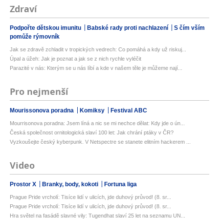
Zdraví
Podpořte dětskou imunitu
Babské rady proti nachlazení
S čím vším
pomůže rýmovník
Jak se zdravě zchladit v tropických vedrech: Co pomáhá a kdy už riskuj...
Úpal a úžeh: Jak je poznat a jak se z nich rychle vyléčit
Parazité v nás: Kterým se u nás líbí a kde v našem těle je můžeme nají...
Pro nejmenší
Mourissonova poradna
Komiksy
Festival ABC
Mourrisonova poradna: Jsem líná a nic se mi nechce dělat: Kdy jde o ún...
Česká společnost ornitologická slaví 100 let: Jak chrání ptáky v ČR?
Vyzkoušejte český kyberpunk. V Netspectre se stanete elitním hackerem ...
Video
Prostor X
Branky, body, kokoti
Fortuna liga
Prague Pride vrcholí: Tisíce lidí v ulicích, jde duhový průvod! (8. sr...
Prague Pride vrcholí: Tisíce lidí v ulicích, jde duhový průvod! (8. sr...
Hra světel na fasádě slavné vily: Tugendhat slaví 25 let na seznamu UN...