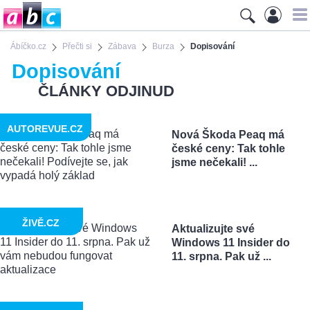
Ábíčko.cz
Přečti si
Zábava
Burza
Dopisování
Dopisování
ČLÁNKY ODJINUD
AUTOREVUE.CZ
Nová Škoda Peaq má
české ceny: Tak tohle
jsme nečekali! ...
ŽIVĚ.CZ
Aktualizujte své
Windows 11 Insider do
11. srpna. Pak už ...