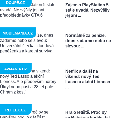
DOUPĚ.CZ
Zájem o PlayStation 5
stále uvadá. Nezvýšily
jej ani ...
MOBILMANIA.CZ
Normálně za peníze,
dnes zadarmo nebo se
slevou: ...
AVMANIA.CZ
Netflix a další na
víkend: nový Ted
Lasso a akční Lioness.
...
REFLEX.CZ
Hra o letiště. Proč by
se Babišovi hodilo dát