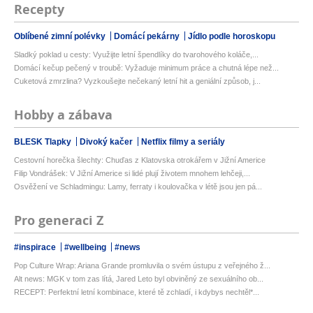
Recepty
Oblíbené zimní polévky
Domácí pekárny
Jídlo podle horoskopu
Sladký poklad u cesty: Využijte letní špendlíky do tvarohového koláče,...
Domácí kečup pečený v troubě: Vyžaduje minimum práce a chutná lépe než...
Cuketová zmrzlina? Vyzkoušejte nečekaný letní hit a geniální způsob, j...
Hobby a zábava
BLESK Tlapky
Divoký kačer
Netflix filmy a seriály
Cestovní horečka šlechty: Chuďas z Klatovska otrokářem v Jižní Americe
Filip Vondrášek: V Jižní Americe si lidé plují životem mnohem lehčeji,...
Osvěžení ve Schladmingu: Lamy, ferraty i koulovačka v létě jsou jen pá...
Pro generaci Z
#inspirace
#wellbeing
#news
Pop Culture Wrap: Ariana Grande promluvila o svém ústupu z veřejného ž...
Alt news: MGK v tom zas lítá, Jared Leto byl obviněný ze sexuálního ob...
RECEPT: Perfektní letní kombinace, které tě zchladí, i kdybys nechtěl*...