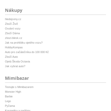
Nákupy
hledejceny.cz
Zboží Živě
Osobní vozy
Zboží Dáma
zbozi.blesk.cz
Jak na prohlídku ojetého vozu?
HobbyKompas
Auto pro začátečníka do 100 000 Kč
Zboží Auto
Ojetá Škoda Octavia
Jak vybrat auto?
Mimibazar
Testujte s Mimibazarem
Monster High
Barbie
Lego
Pyžama
Kosmetika a parfémy