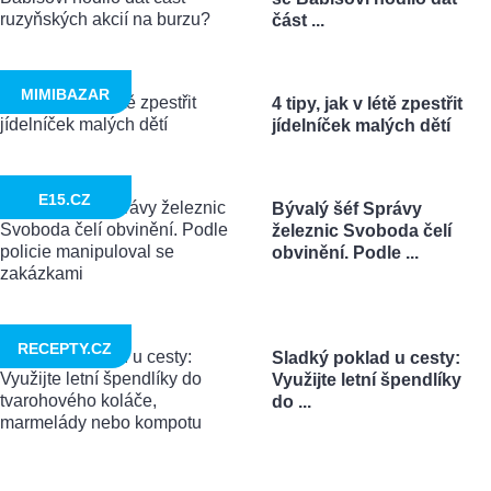
část ...
MIMIBAZAR
4 tipy, jak v létě zpestřit
jídelníček malých dětí
E15.CZ
Bývalý šéf Správy
železnic Svoboda čelí
obvinění. Podle ...
RECEPTY.CZ
Sladký poklad u cesty:
Využijte letní špendlíky
do ...