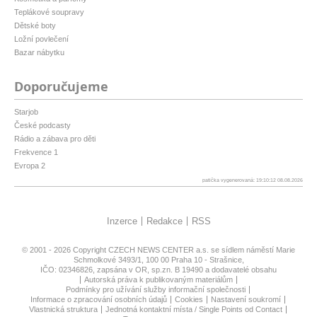
Teplákové soupravy
Dětské boty
Ložní povlečení
Bazar nábytku
Doporučujeme
Starjob
České podcasty
Rádio a zábava pro děti
Frekvence 1
Evropa 2
patička vygenerovaná: 19:10:12 08.08.2026
Inzerce
Redakce
RSS
© 2001 - 2026 Copyright
CZECH NEWS CENTER a.s.
se sídlem náměstí Marie
Schmolkové 3493/1, 100 00 Praha 10 - Strašnice,
IČO: 02346826, zapsána v OR, sp.zn. B 19490 a dodavatelé obsahu
Autorská práva k publikovaným materiálům
Podmínky pro užívání služby informační společnosti
Informace o zpracování osobních údajů
Cookies
Nastavení soukromí
Vlastnická struktura
Jednotná kontaktní místa / Single Points od Contact