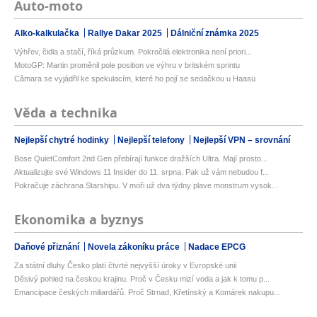
Auto-moto
Alko-kalkulačka
Rallye Dakar 2025
Dálniční známka 2025
Výhřev, čidla a stačí, říká průzkum. Pokročilá elektronika není priori...
MotoGP: Martin proměnil pole position ve výhru v britském sprintu
Câmara se vyjádřil ke spekulacím, které ho pojí se sedačkou u Haasu
Věda a technika
Nejlepší chytré hodinky
Nejlepší telefony
Nejlepší VPN – srovnání
Bose QuietComfort 2nd Gen přebírají funkce dražších Ultra. Mají prosto...
Aktualizujte své Windows 11 Insider do 11. srpna. Pak už vám nebudou f...
Pokračuje záchrana Starshipu. V moři už dva týdny plave monstrum vysok...
Ekonomika a byznys
Daňové přiznání
Novela zákoníku práce
Nadace EPCG
Za státní dluhy Česko platí čtvrté nejvyšší úroky v Evropské unii
Děsivý pohled na českou krajinu. Proč v Česku mizí voda a jak k tomu p...
Emancipace českých miliardářů. Proč Strnad, Křetínský a Komárek nakupu...