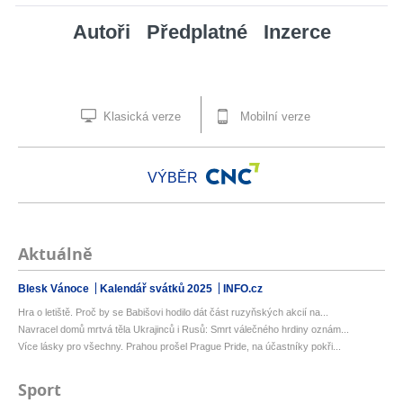
Autoři
Předplatné
Inzerce
Klasická verze
Mobilní verze
VÝBĚR
Aktuálně
Blesk Vánoce
Kalendář svátků 2025
INFO.cz
Hra o letiště. Proč by se Babišovi hodilo dát část ruzyňských akcií na...
Navracel domů mrtvá těla Ukrajinců i Rusů: Smrt válečného hrdiny oznám...
Více lásky pro všechny. Prahou prošel Prague Pride, na účastníky pokři...
Sport