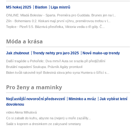
MS hokej 2025
Biatlon
Liga mistrů
ONLINE: Mladá Boleslav - Sparta. Premiéra pro Guddala. Brunes jen na l...
Zlín - Bohemians 0:2. Klokani mají první výhru, premiérovou trefou v l...
Teplice - Plzeň 5:5. Bláznivá přestřelka, Viktoria vedla o tři góly. Č...
Móda a krása
Jak zhubnout
Trendy nehty pro jaro 2025
Nové make-up trendy
Další tragédie u Pohořelic: Dva mrtví! Auta se srazila při předjíždění
Brutální napadení Soukupa. Právník Agáty promluvil
Biden kvůli rakovině trpí! Bolestná slova jeho syna Huntera o šířící s...
Pro ženy a maminky
Nejčastější novoroční předsevzetí
Miminko a mráz
Jak vybírat letní
dovolenou
video Alena Mihulová
Co si zabalit do kufru, abyste na (nejen) u moře zazářily...
Salát s koprem a dresinkem ze zakysané smetany