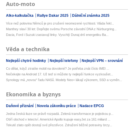
Auto-moto
Alko-kalkulačka
Rallye Dakar 2025
Dálniční známka 2025
Více než polovina Němců je pro zrušení neomezené rychlosti. Vláda řekl...
Manthey slaví 30 let: Dopřejte svému Porsche závodní DNA z Nürburgring...
Dacia, Ford i Suzuki zastavují linky. Vyschlý Dunaj drtí energetiku Ba...
Věda a technika
Nejlepší chytré hodinky
Nejlepší telefony
Nejlepší VPN – srovnání
Co dělat, když ztratíte mobil na dovolené? Je potřeba znát číslo IMEI ...
Nečekejte na Android 17. Už teď si můžete ty nejlepší funkce vyzkoušet...
Synology má „novou“ řadu NASů. Modely Neo+ lákají výkonem, SSD a vyměn...
Ekonomika a byznys
Daňové přiznání
Novela zákoníku práce
Nadace EPCG
Jedna česká iluze se právě rozpadá. Zelená transformace je pojistkou p...
Obří obchod v letectví. Americké Apollo kupuje easyJet za 161 miliard ...
Tekuté zlato opět dostojí své přezdívce. Zdražení běžné potraviny brzy...