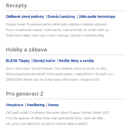
Recepty
Oblíbené zimní polévky
Domácí pekárny
Jídlo podle horoskopu
Oopsie bread: Proteinové pečivo lehké jako obláček zvládnete připravit...
Pozor na jedovaté cukety! Jeden jasný znak prozradí, že se jim máte vy...
Svěží letní saláty, které vás v horku neunaví: Zkuste k zelenině přida...
Hobby a zábava
BLESK Tlapky
Divoký kačer
Netflix filmy a seriály
Sraz v šest ráno. Vrchol festivalu Tóny Dolomit zazní za úsvitu ve 300...
Nízkorozpočtová dovolená? Chorvatsko jedno z nejdražších v Evropě! Lev...
OBRAZEM: Modré slzy na Tchaj-wanu mění moře v magickou říši
Pro generaci Z
#inspirace
#wellbeing
#news
Září patří módě: Co přinese Mercedes-Benz Prague Fashion Week SS27
F*ck the glasses: AI Meta brýle mají zjednodušit život, zatím ale děla...
Víš, proč ti po mléčných výrobcích možná nebývá dobře?