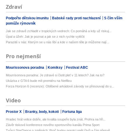
Zdraví
Podpořte dětskou imunitu
Babské rady proti nachlazení
S čím vším
pomůže rýmovník
Jak se zdravě zchladit v tropických vedrech: Co pomáhá a kdy už riskuj...
Úpal a úžeh: Jak je poznat a jak se z nich rychle vyléčit
Parazité v nás: Kterým se u nás líbí a kde v našem těle je můžeme nají...
Pro nejmenší
Mourissonova poradna
Komiksy
Festival ABC
Mourrisonova poradna: Je zdravé si čistit pleť v 11 letech? Jak na to?
Ukázka z GTA 6 bude mít premiéru na Netflixu
Forza Horizon 6 (recenze): Oblíbené arkádové závody se přesouvají do u...
Video
Prostor X
Branky, body, kokoti
Fortuna liga
Hradec hrál velice dobře, ale kvalita soupeře byla znát. Prohra na hři...
Závěr tiskové konference nového sportovního kanálu Prima Sport
Tvůrci StarDance o změnách: Proč budou porotci opět čtyři a čím přesvě...