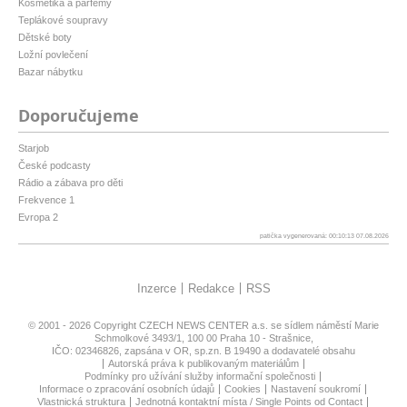
Kosmetika a parfémy
Teplákové soupravy
Dětské boty
Ložní povlečení
Bazar nábytku
Doporučujeme
Starjob
České podcasty
Rádio a zábava pro děti
Frekvence 1
Evropa 2
patička vygenerovaná: 00:10:13 07.08.2026
Inzerce
Redakce
RSS
© 2001 - 2026 Copyright
CZECH NEWS CENTER a.s.
se sídlem náměstí Marie
Schmolkové 3493/1, 100 00 Praha 10 - Strašnice,
IČO: 02346826, zapsána v OR, sp.zn. B 19490 a dodavatelé obsahu
Autorská práva k publikovaným materiálům
Podmínky pro užívání služby informační společnosti
Informace o zpracování osobních údajů
Cookies
Nastavení soukromí
Vlastnická struktura
Jednotná kontaktní místa / Single Points od Contact