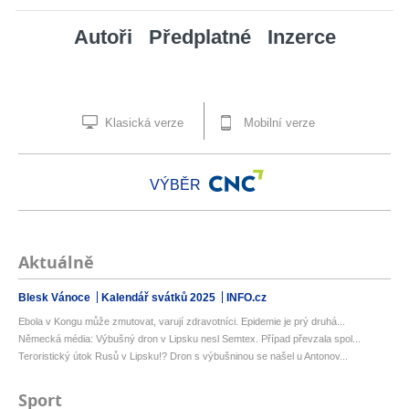
Autoři
Předplatné
Inzerce
Klasická verze
Mobilní verze
VÝBĚR
Aktuálně
Blesk Vánoce
Kalendář svátků 2025
INFO.cz
Ebola v Kongu může zmutovat, varují zdravotníci. Epidemie je prý druhá...
Německá média: Výbušný dron v Lipsku nesl Semtex. Případ převzala spol...
Teroristický útok Rusů v Lipsku!? Dron s výbušninou se našel u Antonov...
Sport