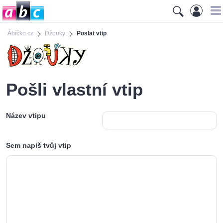
Ábíčko.cz
Džouky
Poslat vtip
Pošli vlastní vtip
Název vtipu
Sem napiš tvůj vtip