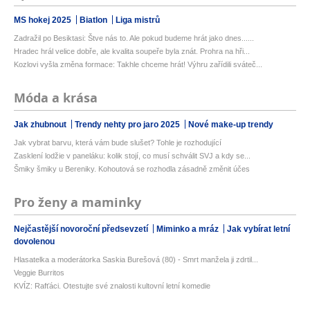
MS hokej 2025
Biatlon
Liga mistrů
Zadražil po Besiktasi: Štve nás to. Ale pokud budeme hrát jako dnes......
Hradec hrál velice dobře, ale kvalita soupeře byla znát. Prohra na hři...
Kozlovi vyšla změna formace: Takhle chceme hrát! Výhru zařídili sváteč...
Móda a krása
Jak zhubnout
Trendy nehty pro jaro 2025
Nové make-up trendy
Jak vybrat barvu, která vám bude slušet? Tohle je rozhodující
Zasklení lodžie v paneláku: kolik stojí, co musí schválit SVJ a kdy se...
Šmiky šmiky u Bereniky. Kohoutová se rozhodla zásadně změnit účes
Pro ženy a maminky
Nejčastější novoroční předsevzetí
Miminko a mráz
Jak vybírat letní
dovolenou
Hlasatelka a moderátorka Saskia Burešová (80) - Smrt manžela ji zdrtil...
Veggie Burritos
KVÍZ: Rafťáci. Otestujte své znalosti kultovní letní komedie