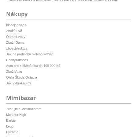
Nákupy
hledejceny.cz
Zboží Živě
Osobní vozy
Zboží Dáma
zbozi.blesk.cz
Jak na prohlídku ojetého vozu?
HobbyKompas
Auto pro začátečníka do 100 000 Kč
Zboží Auto
Ojetá Škoda Octavia
Jak vybrat auto?
Mimibazar
Testujte s Mimibazarem
Monster High
Barbie
Lego
Pyžama