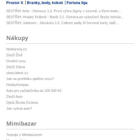
Prostor X
Branky, body, kokoti
Fortuna liga
SESTŘIH: Artis - Olomouc 1:2. První výhra Sigmy v sezoně, o třech bode...
SESTŘIH: Hradec Králové - Baník 2:1. Ostrava po vyloučení Skyby dohráv...
SESTŘIH: Jablonec - Slovácko 1:0. Celkem padly tři červené karty, dalš...
Nákupy
hledejceny.cz
Zboží Živě
Osobní vozy
Zboží Dáma
zbozi.blesk.cz
Jak na prohlídku ojetého vozu?
HobbyKompas
Auto pro začátečníka do 100 000 Kč
Zboží Auto
Ojetá Škoda Octavia
Jak vybrat auto?
Mimibazar
Testujte s Mimibazarem