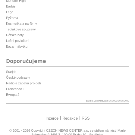
Monster High
Barbie
Lego
Pyžama
Kosmetika a parfémy
Teplákové soupravy
Dětské boty
Ložní povlečení
Bazar nábytku
Doporučujeme
Starjob
České podcasty
Rádio a zábava pro děti
Frekvence 1
Evropa 2
patička vygenerovaná: 06:00:22 10.08.2026
Inzerce
Redakce
RSS
© 2001 - 2026 Copyright
CZECH NEWS CENTER a.s.
se sídlem náměstí Marie
Schmolkové 3493/1, 100 00 Praha 10 - Strašnice,