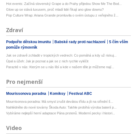
Hot events: Začíná slovenský Grape a do Prahy přijedou Show Me The Bod...
Glow up se stává luxusem, proč mladí lidé říkají ano glow downu?
Pop Culture Wrap: Ariana Grande promluvila o svém ústupu z veřejného ž...
Zdraví
Podpořte dětskou imunitu
Babské rady proti nachlazení
S čím vším
pomůže rýmovník
Jak se zdravě zchladit v tropických vedrech: Co pomáhá a kdy už riskuj...
Úpal a úžeh: Jak je poznat a jak se z nich rychle vyléčit
Parazité v nás: Kterým se u nás líbí a kde v našem těle je můžeme nají...
Pro nejmenší
Mourissonova poradna
Komiksy
Festival ABC
Mourrisonova poradna: Má smysl zrušit devátou třídu a jít na střední š...
Nahlédněte do nové továrny Škoda Auto: Takhle probíhá výroba baterií p...
Vybíráme nejlepší herní adaptace Pána prstenů. Moderní pecky i histori...
Video