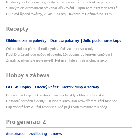
Rusko vypadlo z dvacítky, vládu přebírá sever. Žebříček ukazuje, kdo z...
S novým elektromobilem překonali očekávání. Cupra bere osm z deseti zá...
EU staví čipové továrny, v Česku to stojí. Investici v Rožnově za 44 m...
Recepty
Oblíbené zimní polévky
Domácí pekárny
Jídlo podle horoskopu
Od pondělí do pátku: 5 rodinných večeří ze srpnové úrody
Rychlé prázdninové obědy či večeře: 10 receptů, se kterými uspějete i ...
Zmrzlina, jakou jste ještě nejedli! Pět míst, kde zmrzlina chutná jako...
Hobby a zábava
BLESK Tlapky
Divoký kačer
Netflix filmy a seriály
Draisina, velocipéd i kostitřas: Unikátní bicykly v Muzeu Chodska
Cestovní horečka šlechty: Chuďas z Klatovska otrokářem v Jižní Americe
Filip Vondrášek: V Jižní Americe si lidé plují životem mnohem lehčeji,...
Pro generaci Z
#inspirace
#wellbeing
#news