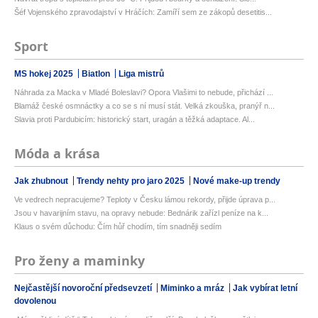
Šéf Vojenského zpravodajství v Hráčích: Zamíří sem ze zákopů desetitis...
Sport
MS hokej 2025
Biatlon
Liga mistrů
Náhrada za Macka v Mladé Boleslavi? Opora Vlašimi to nebude, přichází ...
Blamáž české osmnáctky a co se s ní musí stát. Velká zkouška, pranýř n...
Slavia proti Pardubicím: historický start, uragán a těžká adaptace. Al...
Móda a krása
Jak zhubnout
Trendy nehty pro jaro 2025
Nové make-up trendy
Ve vedrech nepracujeme? Teploty v Česku lámou rekordy, přijde úprava p...
Jsou v havarijním stavu, na opravy nebude: Bednárik zařízl peníze na k...
Klaus o svém důchodu: Čím hůř chodím, tím snadněji sedím
Pro ženy a maminky
Nejčastější novoroční předsevzetí
Miminko a mráz
Jak vybírat letní
dovolenou