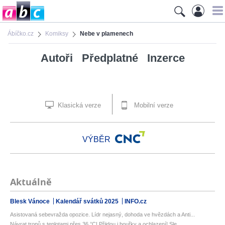
Ábíčko.cz
Komiksy
Nebe v plamenech
Autoři
Předplatné
Inzerce
Klasická verze
Mobilní verze
VÝBĚR
Aktuálně
Blesk Vánoce
Kalendář svátků 2025
INFO.cz
Asistovaná sebevražda opozice. Lídr nejasný, dohoda ve hvězdách a Anti...
Návrat tropů s teplotami přes 36 °C! Přijdou i bouřky a ochlazení! Sle...