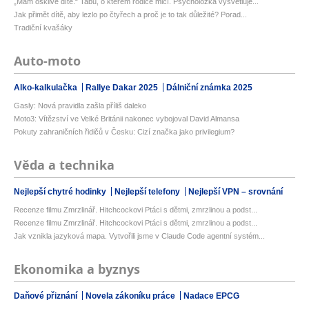
„Mám ošklivé dítě.“ Tabu, o kterém rodiče mlčí. Psycholožka vysvětluje...
Jak přimět dítě, aby lezlo po čtyřech a proč je to tak důležité? Porad...
Tradiční kvašáky
Auto-moto
Alko-kalkulačka
Rallye Dakar 2025
Dálniční známka 2025
Gasly: Nová pravidla zašla příliš daleko
Moto3: Vítězství ve Velké Británii nakonec vybojoval David Almansa
Pokuty zahraničních řidičů v Česku: Cizí značka jako privilegium?
Věda a technika
Nejlepší chytré hodinky
Nejlepší telefony
Nejlepší VPN – srovnání
Recenze filmu Zmrzlinář. Hitchcockovi Ptáci s dětmi, zmrzlinou a podst...
Recenze filmu Zmrzlinář. Hitchcockovi Ptáci s dětmi, zmrzlinou a podst...
Jak vznikla jazyková mapa. Vytvořili jsme v Claude Code agentní systém...
Ekonomika a byznys
Daňové přiznání
Novela zákoníku práce
Nadace EPCG