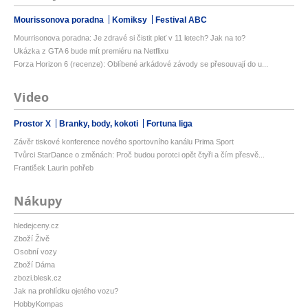
Mourissonova poradna
Komiksy
Festival ABC
Mourrisonova poradna: Je zdravé si čistit pleť v 11 letech? Jak na to?
Ukázka z GTA 6 bude mít premiéru na Netflixu
Forza Horizon 6 (recenze): Oblíbené arkádové závody se přesouvají do u...
Video
Prostor X
Branky, body, kokoti
Fortuna liga
Závěr tiskové konference nového sportovního kanálu Prima Sport
Tvůrci StarDance o změnách: Proč budou porotci opět čtyři a čím přesvě...
František Laurin pohřeb
Nákupy
hledejceny.cz
Zboží Živě
Osobní vozy
Zboží Dáma
zbozi.blesk.cz
Jak na prohlídku ojetého vozu?
HobbyKompas