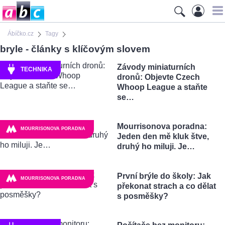
Ábíčko.cz
Tagy
bryle - články s klíčovým slovem
Závody miniaturních
TECHNIKA
dronů: Objevte Czech
Whoop League a staňte
se…
Mourrisonova poradna:
MOURRISONOVA PORADNA
Jeden den mě kluk štve,
druhý ho miluji. Je…
První brýle do školy: Jak
MOURRISONOVA PORADNA
překonat strach a co dělat
s posměšky?