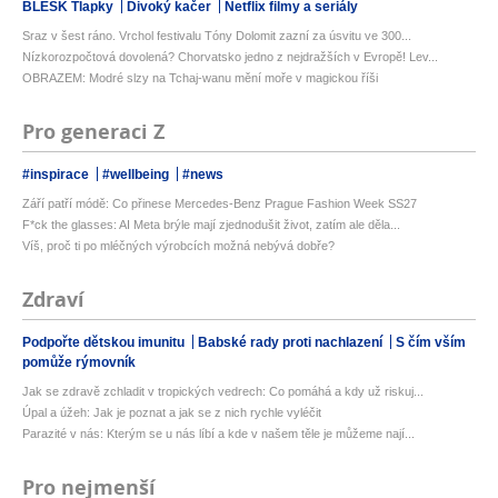
BLESK Tlapky
Divoký kačer
Netflix filmy a seriály
Sraz v šest ráno. Vrchol festivalu Tóny Dolomit zazní za úsvitu ve 300...
Nízkorozpočtová dovolená? Chorvatsko jedno z nejdražších v Evropě! Lev...
OBRAZEM: Modré slzy na Tchaj-wanu mění moře v magickou říši
Pro generaci Z
#inspirace
#wellbeing
#news
Září patří módě: Co přinese Mercedes-Benz Prague Fashion Week SS27
F*ck the glasses: AI Meta brýle mají zjednodušit život, zatím ale děla...
Víš, proč ti po mléčných výrobcích možná nebývá dobře?
Zdraví
Podpořte dětskou imunitu
Babské rady proti nachlazení
S čím vším
pomůže rýmovník
Jak se zdravě zchladit v tropických vedrech: Co pomáhá a kdy už riskuj...
Úpal a úžeh: Jak je poznat a jak se z nich rychle vyléčit
Parazité v nás: Kterým se u nás líbí a kde v našem těle je můžeme nají...
Pro nejmenší