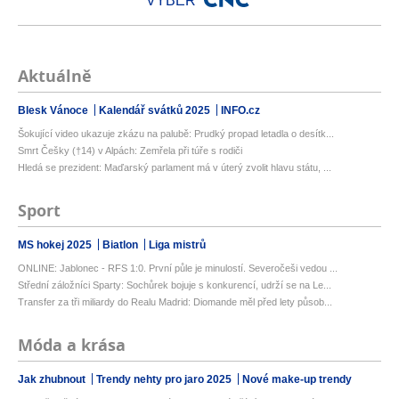
VÝBĚR
Aktuálně
Blesk Vánoce
Kalendář svátků 2025
INFO.cz
Šokující video ukazuje zkázu na palubě: Prudký propad letadla o desítk...
Smrt Češky (†14) v Alpách: Zemřela při túře s rodiči
Hledá se prezident: Maďarský parlament má v úterý zvolit hlavu státu, ...
Sport
MS hokej 2025
Biatlon
Liga mistrů
ONLINE: Jablonec - RFS 1:0. První půle je minulostí. Severočeši vedou ...
Střední záložníci Sparty: Sochůrek bojuje s konkurencí, udrží se na Le...
Transfer za tři miliardy do Realu Madrid: Diomande měl před lety působ...
Móda a krása
Jak zhubnout
Trendy nehty pro jaro 2025
Nové make-up trendy