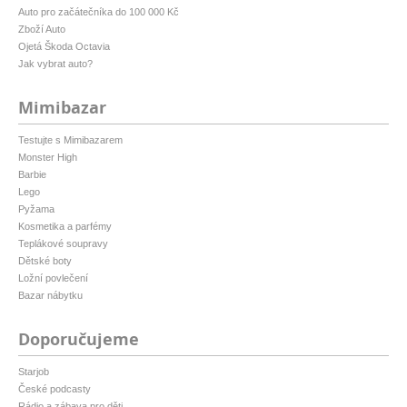
Auto pro začátečníka do 100 000 Kč
Zboží Auto
Ojetá Škoda Octavia
Jak vybrat auto?
Mimibazar
Testujte s Mimibazarem
Monster High
Barbie
Lego
Pyžama
Kosmetika a parfémy
Teplákové soupravy
Dětské boty
Ložní povlečení
Bazar nábytku
Doporučujeme
Starjob
České podcasty
Rádio a zábava pro děti