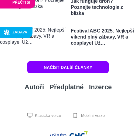
Jak funguje dron?
PŘEČTI SI
Poznejte technologie z
blízka
Festival ABC 2025: Nejlepší
ZÁBAVA
víkend plný zábavy, VR a
cosplaye! Už…
NAČÍST DALŠÍ ČLÁNKY
Autoři
Předplatné
Inzerce
Klasická verze
Mobilní verze