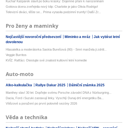
Kuchař Kašpárek slavil po boku krásky: Dojemné přání k narozeninám
Gottova dcera zveřejnila nový klip: Charlotte je jako Olivia Rodrigo!
Televizní diváci, těšte se... Prima vytasila podzimní trumfy! Další Zr...
Pro ženy a maminky
Nejčastější novoroční předsevzetí
Miminko a mráz
Jak vybírat letní
dovolenou
Hlasatelka a moderátorka Saskia Burešová (80) - Smrt manžela ji zdrtil...
Veggie Burritos
KVÍZ: Rafťáci. Otestujte své znalosti kultovní letní komedie
Auto-moto
Alko-kalkulačka
Rallye Dakar 2025
Dálniční známka 2025
Manthey slaví 30 let: Dopřejte svému Porsche závodní DNA z Nürburgring...
Dacia, Ford i Suzuki zastavují linky. Vyschlý Dunaj drtí energetiku Ba...
Vítězové a poražení po první polovině sezóny 2026
Věda a technika