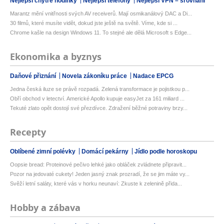
Nejlepší chytré hodinky
Nejlepší telefony
Nejlepší VPN – srovnání
Marantz mění vnitřnosti svých AV receiverů. Mají osmikanálový DAC a Di...
30 filmů, které musíte vidět, dokud jste ještě na světě. Víme, kde si ...
Chrome kašle na design Windows 11. To stejné ale dělá Microsoft s Edge...
Ekonomika a byznys
Daňové přiznání
Novela zákoníku práce
Nadace EPCG
Jedna česká iluze se právě rozpadá. Zelená transformace je pojistkou p...
Obří obchod v letectví. Americké Apollo kupuje easyJet za 161 miliard ...
Tekuté zlato opět dostojí své přezdívce. Zdražení běžné potraviny brzy...
Recepty
Oblíbené zimní polévky
Domácí pekárny
Jídlo podle horoskopu
Oopsie bread: Proteinové pečivo lehké jako obláček zvládnete připravit...
Pozor na jedovaté cukety! Jeden jasný znak prozradí, že se jim máte vy...
Svěží letní saláty, které vás v horku neunaví: Zkuste k zelenině přida...
Hobby a zábava