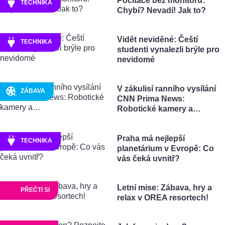
Počítače bez monitoru:
TECHNIKA
Chybí? Nevadí! Jak to?
Vidět neviděné: Čeští
TECHNIKA
studenti vynalezli brýle pro
nevidomé
V zákulisí ranního vysílání
ZÁBAVA
CNN Prima News:
Robotické kamery a…
Praha má nejlepší
TECHNIKA
planetárium v Evropě: Co
vás čeká uvnitř?
Letní mise: Zábava, hry a
PŘEČTI SI
relax v OREA resortech!