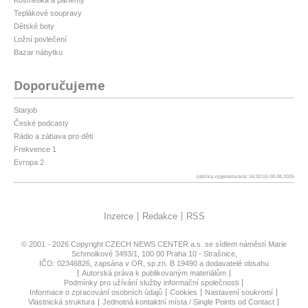
Kosmetika a parfémy
Teplákové soupravy
Dětské boty
Ložní povlečení
Bazar nábytku
Doporučujeme
Starjob
České podcasty
Rádio a zábava pro děti
Frekvence 1
Evropa 2
patička vygenerovaná: 16:30:15 08.08.2026
Inzerce
Redakce
RSS
© 2001 - 2026 Copyright
CZECH NEWS CENTER a.s.
se sídlem náměstí Marie
Schmolkové 3493/1, 100 00 Praha 10 - Strašnice,
IČO: 02346826, zapsána v OR, sp.zn. B 19490 a dodavatelé obsahu
Autorská práva k publikovaným materiálům
Podmínky pro užívání služby informační společnosti
Informace o zpracování osobních údajů
Cookies
Nastavení soukromí
Vlastnická struktura
Jednotná kontaktní místa / Single Points od Contact