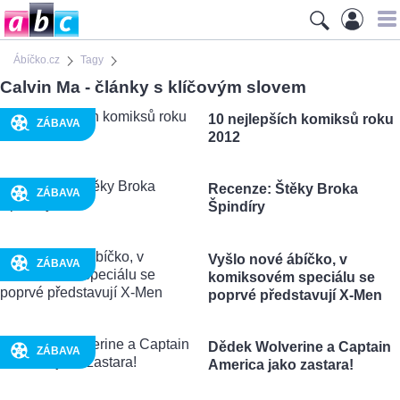
Ábíčko.cz
Tagy
Calvin Ma - články s klíčovým slovem
10 nejlepších komiksů roku
ZÁBAVA
2012
Recenze: Štěky Broka
ZÁBAVA
Špindíry
Vyšlo nové ábíčko, v
ZÁBAVA
komiksovém speciálu se
poprvé představují X-Men
Dědek Wolverine a Captain
ZÁBAVA
America jako zastara!