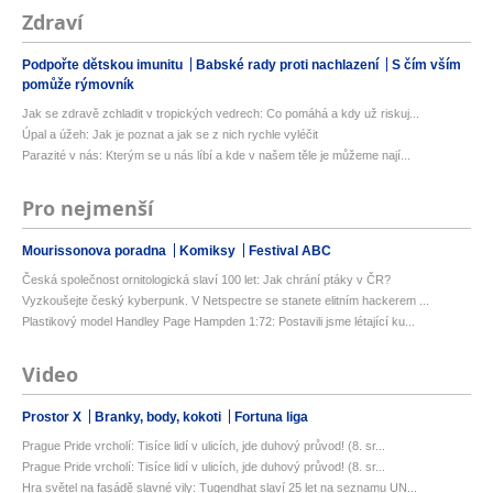
Zdraví
Podpořte dětskou imunitu
Babské rady proti nachlazení
S čím vším
pomůže rýmovník
Jak se zdravě zchladit v tropických vedrech: Co pomáhá a kdy už riskuj...
Úpal a úžeh: Jak je poznat a jak se z nich rychle vyléčit
Parazité v nás: Kterým se u nás líbí a kde v našem těle je můžeme nají...
Pro nejmenší
Mourissonova poradna
Komiksy
Festival ABC
Česká společnost ornitologická slaví 100 let: Jak chrání ptáky v ČR?
Vyzkoušejte český kyberpunk. V Netspectre se stanete elitním hackerem ...
Plastikový model Handley Page Hampden 1:72: Postavili jsme létající ku...
Video
Prostor X
Branky, body, kokoti
Fortuna liga
Prague Pride vrcholí: Tisíce lidí v ulicích, jde duhový průvod! (8. sr...
Prague Pride vrcholí: Tisíce lidí v ulicích, jde duhový průvod! (8. sr...
Hra světel na fasádě slavné vily: Tugendhat slaví 25 let na seznamu UN...