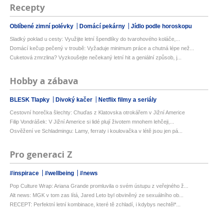
Recepty
Oblíbené zimní polévky
Domácí pekárny
Jídlo podle horoskopu
Sladký poklad u cesty: Využijte letní špendlíky do tvarohového koláče,...
Domácí kečup pečený v troubě: Vyžaduje minimum práce a chutná lépe než...
Cuketová zmrzlina? Vyzkoušejte nečekaný letní hit a geniální způsob, j...
Hobby a zábava
BLESK Tlapky
Divoký kačer
Netflix filmy a seriály
Cestovní horečka šlechty: Chuďas z Klatovska otrokářem v Jižní Americe
Filip Vondrášek: V Jižní Americe si lidé plují životem mnohem lehčeji,...
Osvěžení ve Schladmingu: Lamy, ferraty i koulovačka v létě jsou jen pá...
Pro generaci Z
#inspirace
#wellbeing
#news
Pop Culture Wrap: Ariana Grande promluvila o svém ústupu z veřejného ž...
Alt news: MGK v tom zas lítá, Jared Leto byl obviněný ze sexuálního ob...
RECEPT: Perfektní letní kombinace, které tě zchladí, i kdybys nechtěl*...