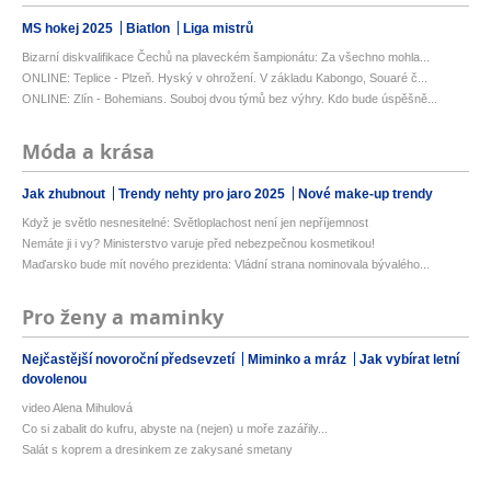
MS hokej 2025
Biatlon
Liga mistrů
Bizarní diskvalifikace Čechů na plaveckém šampionátu: Za všechno mohla...
ONLINE: Teplice - Plzeň. Hyský v ohrožení. V základu Kabongo, Souaré č...
ONLINE: Zlín - Bohemians. Souboj dvou týmů bez výhry. Kdo bude úspěšně...
Móda a krása
Jak zhubnout
Trendy nehty pro jaro 2025
Nové make-up trendy
Když je světlo nesnesitelné: Světloplachost není jen nepříjemnost
Nemáte ji i vy? Ministerstvo varuje před nebezpečnou kosmetikou!
Maďarsko bude mít nového prezidenta: Vládní strana nominovala bývalého...
Pro ženy a maminky
Nejčastější novoroční předsevzetí
Miminko a mráz
Jak vybírat letní
dovolenou
video Alena Mihulová
Co si zabalit do kufru, abyste na (nejen) u moře zazářily...
Salát s koprem a dresinkem ze zakysané smetany