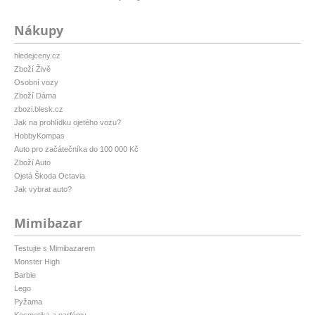
Nákupy
hledejceny.cz
Zboží Živě
Osobní vozy
Zboží Dáma
zbozi.blesk.cz
Jak na prohlídku ojetého vozu?
HobbyKompas
Auto pro začátečníka do 100 000 Kč
Zboží Auto
Ojetá Škoda Octavia
Jak vybrat auto?
Mimibazar
Testujte s Mimibazarem
Monster High
Barbie
Lego
Pyžama