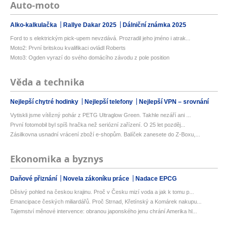
Auto-moto
Alko-kalkulačka
Rallye Dakar 2025
Dálniční známka 2025
Ford to s elektrickým pick-upem nevzdává. Prozradil jeho jméno i atrak...
Moto2: První britskou kvalifikaci ovládl Roberts
Moto3: Ogden vyrazí do svého domácího závodu z pole position
Věda a technika
Nejlepší chytré hodinky
Nejlepší telefony
Nejlepší VPN – srovnání
Vytiskli jsme vítězný pohár z PETG Ultraglow Green. Takhle nezáří ani ...
První fotomobil byl spíš hračka než seriózní zařízení. O 25 let pozděj...
Zásilkovna usnadní vrácení zboží e-shopům. Balíček zanesete do Z-Boxu,...
Ekonomika a byznys
Daňové přiznání
Novela zákoníku práce
Nadace EPCG
Děsivý pohled na českou krajinu. Proč v Česku mizí voda a jak k tomu p...
Emancipace českých miliardářů. Proč Strnad, Křetínský a Komárek nakupu...
Tajemství měnové intervence: obranou japonského jenu chrání Amerika hl...