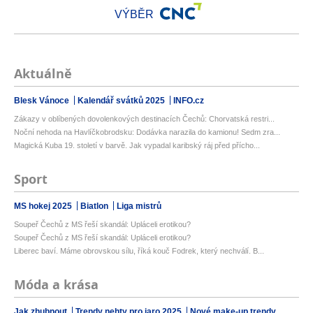
VÝBĚR
Aktuálně
Blesk Vánoce
Kalendář svátků 2025
INFO.cz
Zákazy v oblíbených dovolenkových destinacích Čechů: Chorvatská restri...
Noční nehoda na Havlíčkobrodsku: Dodávka narazila do kamionu! Sedm zra...
Magická Kuba 19. století v barvě. Jak vypadal karibský ráj před přícho...
Sport
MS hokej 2025
Biatlon
Liga mistrů
Soupeř Čechů z MS řeší skandál: Upláceli erotikou?
Soupeř Čechů z MS řeší skandál: Upláceli erotikou?
Liberec baví. Máme obrovskou sílu, říká kouč Fodrek, který nechválí. B...
Móda a krása
Jak zhubnout
Trendy nehty pro jaro 2025
Nové make-up trendy