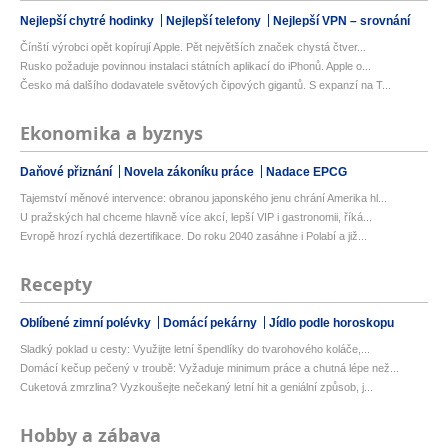
Nejlepší chytré hodinky
Nejlepší telefony
Nejlepší VPN – srovnání
Čínští výrobci opět kopírují Apple. Pět největších značek chystá čtver...
Rusko požaduje povinnou instalaci státních aplikací do iPhonů. Apple o...
Česko má dalšího dodavatele světových čipových gigantů. S expanzí na T...
Ekonomika a byznys
Daňové přiznání
Novela zákoníku práce
Nadace EPCG
Tajemství měnové intervence: obranou japonského jenu chrání Amerika hl...
U pražských hal chceme hlavně více akcí, lepší VIP i gastronomii, říká...
Evropě hrozí rychlá dezertifikace. Do roku 2040 zasáhne i Polabí a již...
Recepty
Oblíbené zimní polévky
Domácí pekárny
Jídlo podle horoskopu
Sladký poklad u cesty: Využijte letní špendlíky do tvarohového koláče,...
Domácí kečup pečený v troubě: Vyžaduje minimum práce a chutná lépe než...
Cuketová zmrzlina? Vyzkoušejte nečekaný letní hit a geniální způsob, j...
Hobby a zábava