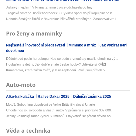
Jiskřivý mejdan TV Prima: Známá trojice odcházela do tmy
Tragická smrt na Jindřichohradecku: Cyklista spadl do příkopu plného k...
Nehoda českých řidičů v Bavorsku: Pět vážně zraněných! Zasahoval vrtul...
Pro ženy a maminky
Nejčastější novoroční předsevzetí
Miminko a mráz
Jak vybírat letní
dovolenou
Dědečkové podle horoskopu. Kdo se bude s vnoučaty mazlit, chodit na vý...
Houbaření s dětmi. Jak dobře znáte české houby? Udělejte si KVÍZ!
Kamarádka, která zažila totéž, je k nezaplacení. Proč jsou přátelství ...
Auto-moto
Alko-kalkulačka
Rallye Dakar 2025
Dálniční známka 2025
Moto3: Sobotnímu dopoledni ve Velké Británii kraloval Uriarte
Chcete řidičák, svobodu a vlastní auto? V průměru si připravte 337.000...
Jediný vesnický radar vybral 50 milionů. Obyvatelé se přitom dávno bou...
Věda a technika