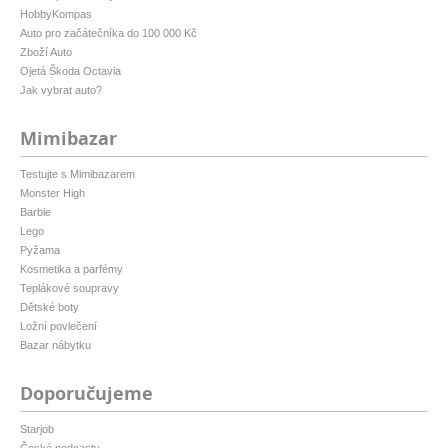
HobbyKompas
Auto pro začátečníka do 100 000 Kč
Zboží Auto
Ojetá Škoda Octavia
Jak vybrat auto?
Mimibazar
Testujte s Mimibazarem
Monster High
Barbie
Lego
Pyžama
Kosmetika a parfémy
Teplákové soupravy
Dětské boty
Ložní povlečení
Bazar nábytku
Doporučujeme
Starjob