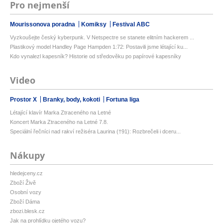
Pro nejmenší
Mourissonova poradna
Komiksy
Festival ABC
Vyzkoušejte český kyberpunk. V Netspectre se stanete elitním hackerem ...
Plastikový model Handley Page Hampden 1:72: Postavili jsme létající ku...
Kdo vynalezl kapesník? Historie od středověku po papírové kapesníky
Video
Prostor X
Branky, body, kokoti
Fortuna liga
Létající klavír Marka Ztraceného na Letné
Koncert Marka Ztraceného na Letné 7.8.
Speciální řečníci nad rakví režiséra Laurina (†91): Rozbrečeli i dceru...
Nákupy
hledejceny.cz
Zboží Živě
Osobní vozy
Zboží Dáma
zbozi.blesk.cz
Jak na prohlídku ojetého vozu?