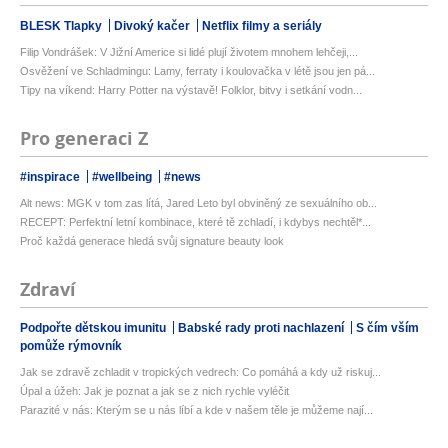
BLESK Tlapky
Divoký kačer
Netflix filmy a seriály
Filip Vondrášek: V Jižní Americe si lidé plují životem mnohem lehčeji,...
Osvěžení ve Schladmingu: Lamy, ferraty i koulovačka v létě jsou jen pá...
Tipy na víkend: Harry Potter na výstavě! Folklor, bitvy i setkání vodn...
Pro generaci Z
#inspirace
#wellbeing
#news
Alt news: MGK v tom zas lítá, Jared Leto byl obviněný ze sexuálního ob...
RECEPT: Perfektní letní kombinace, které tě zchladí, i kdybys nechtěl*...
Proč každá generace hledá svůj signature beauty look
Zdraví
Podpořte dětskou imunitu
Babské rady proti nachlazení
S čím vším
pomůže rýmovník
Jak se zdravě zchladit v tropických vedrech: Co pomáhá a kdy už riskuj...
Úpal a úžeh: Jak je poznat a jak se z nich rychle vyléčit
Parazité v nás: Kterým se u nás líbí a kde v našem těle je můžeme nají...