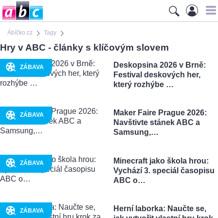
Ábíčko.cz
Tagy
Hry v ABC - články s klíčovým slovem
Deskopsina 2026 v Brně:
ZÁBAVA
Festival deskových her,
který rozhýbe …
Maker Faire Prague 2026:
ZÁBAVA
Navštivte stánek ABC a
Samsung,…
Minecraft jako škola hrou:
ZÁBAVA
Vychází 3. speciál časopisu
ABC o…
Herní laborka: Naučte se,
ZÁBAVA