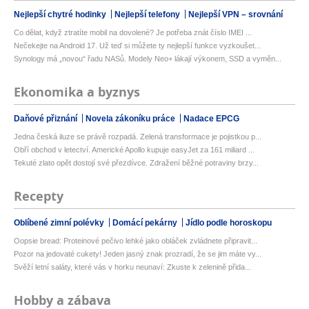
Nejlepší chytré hodinky
Nejlepší telefony
Nejlepší VPN – srovnání
Co dělat, když ztratíte mobil na dovolené? Je potřeba znát číslo IMEI ...
Nečekejte na Android 17. Už teď si můžete ty nejlepší funkce vyzkoušet...
Synology má „novou“ řadu NASů. Modely Neo+ lákají výkonem, SSD a vyměn...
Ekonomika a byznys
Daňové přiznání
Novela zákoníku práce
Nadace EPCG
Jedna česká iluze se právě rozpadá. Zelená transformace je pojistkou p...
Obří obchod v letectví. Americké Apollo kupuje easyJet za 161 miliard ...
Tekuté zlato opět dostojí své přezdívce. Zdražení běžné potraviny brzy...
Recepty
Oblíbené zimní polévky
Domácí pekárny
Jídlo podle horoskopu
Oopsie bread: Proteinové pečivo lehké jako obláček zvládnete připravit...
Pozor na jedovaté cukety! Jeden jasný znak prozradí, že se jim máte vy...
Svěží letní saláty, které vás v horku neunaví: Zkuste k zelenině přida...
Hobby a zábava