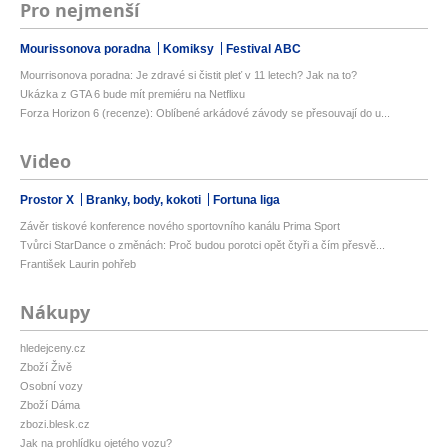
Pro nejmenší
Mourissonova poradna
Komiksy
Festival ABC
Mourrisonova poradna: Je zdravé si čistit pleť v 11 letech? Jak na to?
Ukázka z GTA 6 bude mít premiéru na Netflixu
Forza Horizon 6 (recenze): Oblíbené arkádové závody se přesouvají do u...
Video
Prostor X
Branky, body, kokoti
Fortuna liga
Závěr tiskové konference nového sportovního kanálu Prima Sport
Tvůrci StarDance o změnách: Proč budou porotci opět čtyři a čím přesvě...
František Laurin pohřeb
Nákupy
hledejceny.cz
Zboží Živě
Osobní vozy
Zboží Dáma
zbozi.blesk.cz
Jak na prohlídku ojetého vozu?