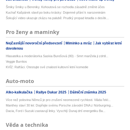
Šmiky šmiky u Bereniky. Kohoutová se rozhodla zásadně změnit účes
Kuchař Kašpárek slavil po boku krásky: Dojemné přání k narozeninám
Šokující video ukazuje zkázu na palubě: Prudký propad letadla o desítk...
Pro ženy a maminky
Nejčastější novoroční předsevzetí
Miminko a mráz
Jak vybírat letní
dovolenou
Hlasatelka a moderátorka Saskia Burešová (80) - Smrt manžela ji zdrtil...
Veggie Burritos
KVÍZ: Rafťáci. Otestujte své znalosti kultovní letní komedie
Auto-moto
Alko-kalkulačka
Rallye Dakar 2025
Dálniční známka 2025
Více než polovina Němců je pro zrušení neomezené rychlosti. Vláda řekl...
Manthey slaví 30 let: Dopřejte svému Porsche závodní DNA z Nürburgring...
Dacia, Ford i Suzuki zastavují linky. Vyschlý Dunaj drtí energetiku Ba...
Věda a technika