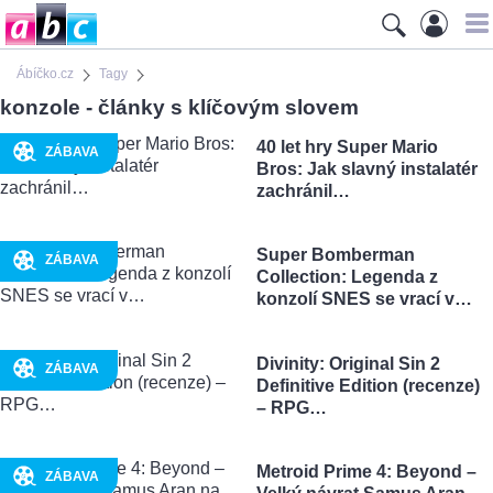
Ábíčko.cz
Tagy
konzole - články s klíčovým slovem
40 let hry Super Mario
ZÁBAVA
Bros: Jak slavný instalatér
zachránil…
Super Bomberman
ZÁBAVA
Collection: Legenda z
konzolí SNES se vrací v…
Divinity: Original Sin 2
ZÁBAVA
Definitive Edition (recenze)
– RPG…
Metroid Prime 4: Beyond –
ZÁBAVA