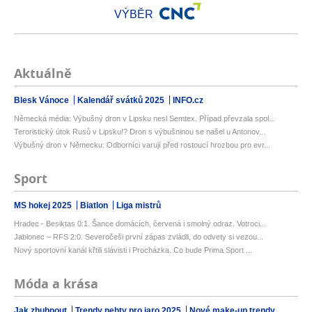
VÝBĚR
Aktuálně
Blesk Vánoce
Kalendář svátků 2025
INFO.cz
Německá média: Výbušný dron v Lipsku nesl Semtex. Případ převzala spol...
Teroristický útok Rusů v Lipsku!? Dron s výbušninou se našel u Antonov...
Výbušný dron v Německu: Odborníci varují před rostoucí hrozbou pro evr...
Sport
MS hokej 2025
Biatlon
Liga mistrů
Hradec - Besiktas 0:1. Šance domácích, červená i smolný odraz. Votroci...
Jablonec – RFS 2:0. Severočeši první zápas zvládli, do odvety si vezou...
Nový sportovní kanál křtili slávisti i Procházka. Co bude Prima Sport ...
Móda a krása
Jak zhubnout
Trendy nehty pro jaro 2025
Nové make-up trendy