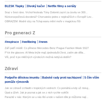
BLESK Tlapky
Divoký kačer
Netflix filmy a seriály
Sraz v šest ráno. Vrchol festivalu Tóny Dolomit zazní za úsvitu ve 300...
Nízkorozpočtová dovolená? Chorvatsko jedno z nejdražších v Evropě! Lev...
OBRAZEM: Modré slzy na Tchaj-wanu mění moře v magickou říši
Pro generaci Z
#inspirace
#wellbeing
#news
Září patří módě: Co přinese Mercedes-Benz Prague Fashion Week SS27
F*ck the glasses: AI Meta brýle mají zjednodušit život, zatím ale děla...
Víš, proč ti po mléčných výrobcích možná nebývá dobře?
Zdraví
Podpořte dětskou imunitu
Babské rady proti nachlazení
S čím vším
pomůže rýmovník
Jak se zdravě zchladit v tropických vedrech: Co pomáhá a kdy už riskuj...
Úpal a úžeh: Jak je poznat a jak se z nich rychle vyléčit
Parazité v nás: Kterým se u nás líbí a kde v našem těle je můžeme nají...