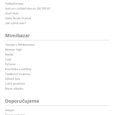
HobbyKompas
Auto pro začátečníka do 100 000 Kč
Zboží Auto
Ojetá Škoda Octavia
Jak vybrat auto?
Mimibazar
Testujte s Mimibazarem
Monster High
Barbie
Lego
Pyžama
Kosmetika a parfémy
Teplákové soupravy
Dětské boty
Ložní povlečení
Bazar nábytku
Doporučujeme
Starjob