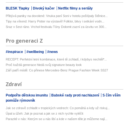
BLESK Tlapky
Divoký kačer
Netflix filmy a seriály
Přibývá paniky na dovolené: Vnuka paní Soni v hotelu poštípaly štěnice...
Tipy na víkend: Harry Potter na výstavě! Folklor, bitvy i setkání vodn...
Sraz v šest ráno. Vrchol festivalu Tóny Dolomit zazní za úsvitu ve 300...
Pro generaci Z
#inspirace
#wellbeing
#news
RECEPT: Perfektní letní kombinace, které tě zchladí, i kdybys nechtěl*...
Proč každá generace hledá svůj signature beauty look
Září patří módě: Co přinese Mercedes-Benz Prague Fashion Week SS27
Zdraví
Podpořte dětskou imunitu
Babské rady proti nachlazení
S čím vším
pomůže rýmovník
Jak se zdravě zchladit v tropických vedrech: Co pomáhá a kdy už riskuj...
Úpal a úžeh: Jak je poznat a jak se z nich rychle vyléčit
Parazité v nás: Kterým se u nás líbí a kde v našem těle je můžeme nají...