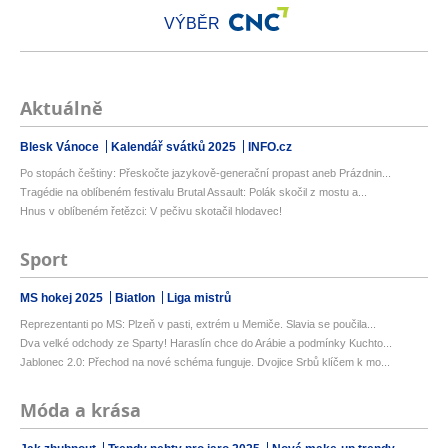
VÝBĚR
Aktuálně
Blesk Vánoce
Kalendář svátků 2025
INFO.cz
Po stopách češtiny: Přeskočte jazykově-generační propast aneb Prázdnin...
Tragédie na oblíbeném festivalu Brutal Assault: Polák skočil z mostu a...
Hnus v oblíbeném řetězci: V pečivu skotačil hlodavec!
Sport
MS hokej 2025
Biatlon
Liga mistrů
Reprezentanti po MS: Plzeň v pasti, extrém u Memiče. Slavia se poučila...
Dva velké odchody ze Sparty! Haraslín chce do Arábie a podmínky Kuchto...
Jablonec 2.0: Přechod na nové schéma funguje. Dvojice Srbů klíčem k mo...
Móda a krása