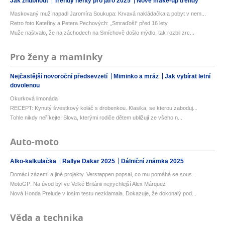
Jak zhubnout
Trendy nehty pro jaro 2025
Nové make-up trendy
Maskovaný muž napadl Jaromíra Soukupa: Krvavá nakládačka a pobyt v nem...
Retro foto Kateřiny a Petera Pechových: „Smraďoši“ před 16 lety
Muže naštvalo, že na záchodech na Smíchově došlo mýdlo, tak rozbil zrc...
Pro ženy a maminky
Nejčastější novoroční předsevzetí
Miminko a mráz
Jak vybírat letní
dovolenou
Okurková limonáda
RECEPT: Kynutý švestkový koláč s drobenkou. Klasika, se kterou zaboduj...
Tohle nikdy neříkejte! Slova, kterými rodiče dětem ubližují ze všeho n...
Auto-moto
Alko-kalkulačka
Rallye Dakar 2025
Dálniční známka 2025
Domácí zázemí a jiné projekty. Verstappen popsal, co mu pomáhá se sous...
MotoGP: Na úvod byl ve Velké Británii nejrychlejší Alex Márquez
Nová Honda Prelude v losím testu nezklamala. Dokazuje, že dokonalý pod...
Věda a technika