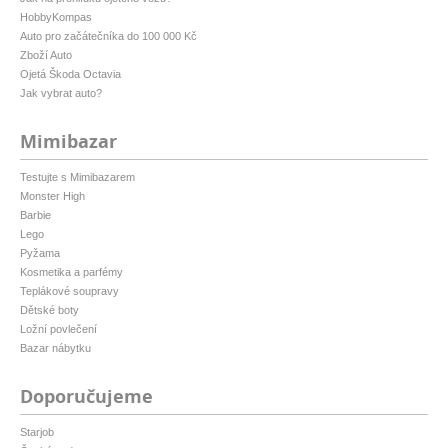
HobbyKompas
Auto pro začátečníka do 100 000 Kč
Zboží Auto
Ojetá Škoda Octavia
Jak vybrat auto?
Mimibazar
Testujte s Mimibazarem
Monster High
Barbie
Lego
Pyžama
Kosmetika a parfémy
Teplákové soupravy
Dětské boty
Ložní povlečení
Bazar nábytku
Doporučujeme
Starjob