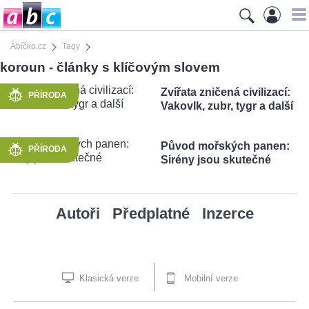
Ábíčko.cz
Tagy
koroun - články s klíčovým slovem
Zvířata zničená civilizací:
PŘÍRODA
Vakovlk, zubr, tygr a další
Původ mořských panen:
PŘÍRODA
Sirény jsou skutečné
Autoři
Předplatné
Inzerce
Klasická verze
Mobilní verze