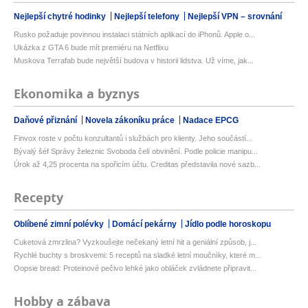
Nejlepší chytré hodinky
Nejlepší telefony
Nejlepší VPN – srovnání
Rusko požaduje povinnou instalaci státních aplikací do iPhonů. Apple o...
Ukázka z GTA 6 bude mít premiéru na Netflixu
Muskova Terrafab bude největší budova v historii lidstva. Už víme, jak...
Ekonomika a byznys
Daňové přiznání
Novela zákoníku práce
Nadace EPCG
Finvox roste v počtu konzultantů i službách pro klienty. Jeho součástí...
Bývalý šéf Správy železnic Svoboda čelí obvinění. Podle policie manipu...
Úrok až 4,25 procenta na spořicím účtu. Creditas představila nové sazb...
Recepty
Oblíbené zimní polévky
Domácí pekárny
Jídlo podle horoskopu
Cuketová zmrzlina? Vyzkoušejte nečekaný letní hit a geniální způsob, j...
Rychlé buchty s broskvemi: 5 receptů na sladké letní moučníky, které m...
Oopsie bread: Proteinové pečivo lehké jako obláček zvládnete připravit...
Hobby a zábava