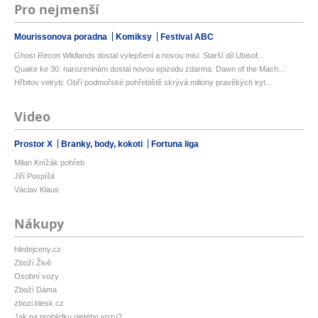
Pro nejmenší
Mourissonova poradna
Komiksy
Festival ABC
Ghost Recon Wildlands dostal vylepšení a novou misi. Starší díl Ubisof...
Quake ke 30. narozeninám dostal novou epizodu zdarma. Dawn of the Mach...
Hřbitov velryb: Obří podmořské pohřebiště skrývá miliony pravěkých kyt...
Video
Prostor X
Branky, body, kokoti
Fortuna liga
Milan Knížák pohřeb
Jiří Pospíšil
Václav Klaus
Nákupy
hledejceny.cz
Zboží Živě
Osobní vozy
Zboží Dáma
zbozi.blesk.cz
Jak na prohlídku ojetého vozu?