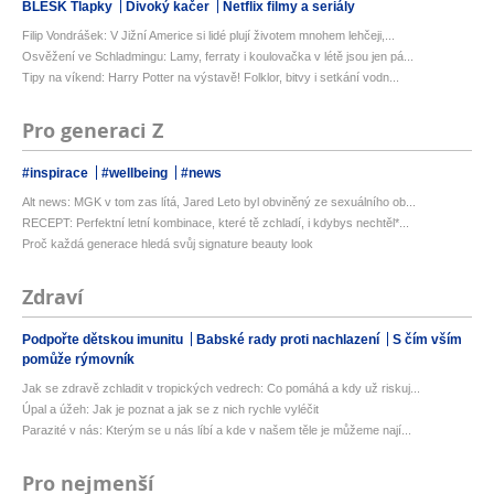
BLESK Tlapky
Divoký kačer
Netflix filmy a seriály
Filip Vondrášek: V Jižní Americe si lidé plují životem mnohem lehčeji,...
Osvěžení ve Schladmingu: Lamy, ferraty i koulovačka v létě jsou jen pá...
Tipy na víkend: Harry Potter na výstavě! Folklor, bitvy i setkání vodn...
Pro generaci Z
#inspirace
#wellbeing
#news
Alt news: MGK v tom zas lítá, Jared Leto byl obviněný ze sexuálního ob...
RECEPT: Perfektní letní kombinace, které tě zchladí, i kdybys nechtěl*...
Proč každá generace hledá svůj signature beauty look
Zdraví
Podpořte dětskou imunitu
Babské rady proti nachlazení
S čím vším
pomůže rýmovník
Jak se zdravě zchladit v tropických vedrech: Co pomáhá a kdy už riskuj...
Úpal a úžeh: Jak je poznat a jak se z nich rychle vyléčit
Parazité v nás: Kterým se u nás líbí a kde v našem těle je můžeme nají...
Pro nejmenší