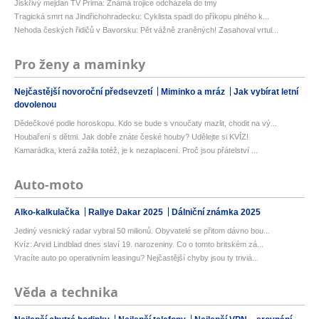
Jiskřivý mejdan TV Prima: Známá trojice odcházela do tmy
Tragická smrt na Jindřichohradecku: Cyklista spadl do příkopu plného k...
Nehoda českých řidičů v Bavorsku: Pět vážně zraněných! Zasahoval vrtul...
Pro ženy a maminky
Nejčastější novoroční předsevzetí
Miminko a mráz
Jak vybírat letní
dovolenou
Dědečkové podle horoskopu. Kdo se bude s vnoučaty mazlit, chodit na vý...
Houbaření s dětmi. Jak dobře znáte české houby? Udělejte si KVÍZ!
Kamarádka, která zažila totéž, je k nezaplacení. Proč jsou přátelství ...
Auto-moto
Alko-kalkulačka
Rallye Dakar 2025
Dálniční známka 2025
Jediný vesnický radar vybral 50 milionů. Obyvatelé se přitom dávno bou...
Kvíz: Arvid Lindblad dnes slaví 19. narozeniny. Co o tomto britském zá...
Vracíte auto po operativním leasingu? Nejčastější chyby jsou ty triviá...
Věda a technika