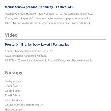
Mourissonova poradna
Komiksy
Festival ABC
Plastikový model Handley Page Hampden 1:72: Postavili jsme létající ku...
Kdo vynalezl kapesník? Historie od středověku po papírové kapesníky
Ghost Recon Wildlands dostal vylepšení a novou misi. Starší díl Ubisof...
Video
Prostor X
Branky, body, kokoti
Fortuna liga
Koncert Marka Ztraceného na Letné 7.8.
Klaus promluvil na pohřbu Knížáka
SESTŘIH: Zbrojovka - Liberec 0:1. Rozhodl Dulay, ale při premiéře za S...
Nákupy
hledejceny.cz
Zboží Živě
Osobní vozy
Zboží Dáma
zbozi.blesk.cz
Jak na prohlídku ojetého vozu?
HobbyKompas