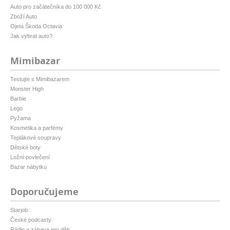
Auto pro začátečníka do 100 000 Kč
Zboží Auto
Ojetá Škoda Octavia
Jak vybrat auto?
Mimibazar
Testujte s Mimibazarem
Monster High
Barbie
Lego
Pyžama
Kosmetika a parfémy
Teplákové soupravy
Dětské boty
Ložní povlečení
Bazar nábytku
Doporučujeme
Starjob
České podcasty
Rádio a zábava pro děti