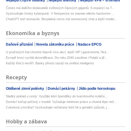
Nejlepší chytré hodinky
Nejlepší telefony
Nejlepší VPN – srovnání
Česko má dalšího dodavatele světových čipových gigantů. S expanzí na T...
Vyzkoušejte český kyberpunk. V Netspectre se stanete elitním hackerem ...
ChatGPT teď neunavíte. Bezplatná verze má neomezený chat a lepší model...
Ekonomika a byznys
Daňové přiznání
Novela zákoníku práce
Nadace EPCG
U pražských hal chceme hlavně více akcí, lepší VIP i gastronomii, říká...
Evropě hrozí rychlá dezertifikace. Do roku 2040 zasáhne i Polabí a již...
Každý třetí jí nevěří. Banky přesto sázejí na umělou inteligenci
Recepty
Oblíbené zimní polévky
Domácí pekárny
Jídlo podle horoskopu
Sladký poklad u cesty: Využijte letní špendlíky do tvarohového koláče,...
Domácí kečup pečený v troubě: Vyžaduje minimum práce a chutná lépe než...
Cuketová zmrzlina? Vyzkoušejte nečekaný letní hit a geniální způsob, j...
Hobby a zábava