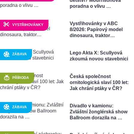
dětství? Mourrisonova
poradna o vlivu …
Vystřihovánky v ABC
VYSTŘIHOVÁNKY
8/2026: Papírový model
dinosaura, traktor…
Lego Akta X: Scullyová
ZÁBAVA
zkoumá novou stavebnici
Česká společnost
PŘÍRODA
ornitologická slaví 100 let:
Jak chrání ptáky v ČR?
Divadlo v kamionu:
ZÁBAVA
Zvláštní žonglérská show
Ballroom dorazila na …