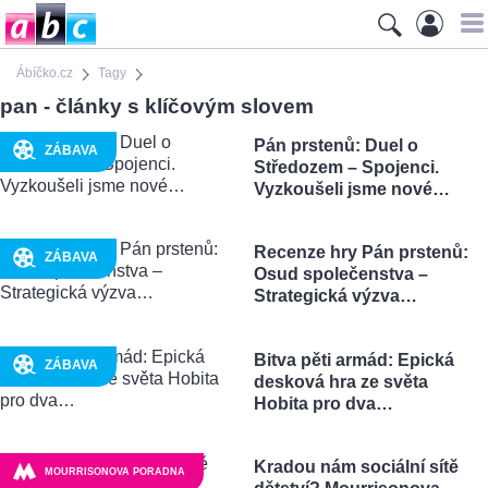
Ábíčko.cz
Tagy
pan - články s klíčovým slovem
Pán prstenů: Duel o
ZÁBAVA
Středozem – Spojenci.
Vyzkoušeli jsme nové…
Recenze hry Pán prstenů:
ZÁBAVA
Osud společenstva –
Strategická výzva…
Bitva pěti armád: Epická
ZÁBAVA
desková hra ze světa
Hobita pro dva…
Kradou nám sociální sítě
MOURRISONOVA PORADNA