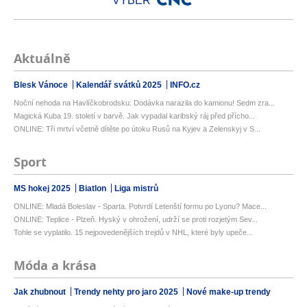
VÝBĚR
Aktuálně
Blesk Vánoce
Kalendář svátků 2025
INFO.cz
Noční nehoda na Havlíčkobrodsku: Dodávka narazila do kamionu! Sedm zra...
Magická Kuba 19. století v barvě. Jak vypadal karibský ráj před přícho...
ONLINE: Tři mrtví včetně dítěte po útoku Rusů na Kyjev a Zelenskyj v S...
Sport
MS hokej 2025
Biatlon
Liga mistrů
ONLINE: Mladá Boleslav - Sparta. Potvrdí Letenští formu po Lyonu? Mace...
ONLINE: Teplice - Plzeň. Hyský v ohrožení, udrží se proti rozjetým Sev...
Tohle se vyplatilo. 15 nejpovedenějších trejdů v NHL, které byly upeče...
Móda a krása
Jak zhubnout
Trendy nehty pro jaro 2025
Nové make-up trendy