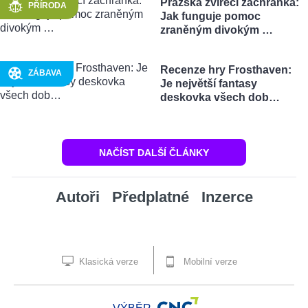
Pražská zvířecí záchranka:
PŘÍRODA
Jak funguje pomoc
zraněným divokým …
Recenze hry Frosthaven:
ZÁBAVA
Je největší fantasy
deskovka všech dob…
NAČÍST DALŠÍ ČLÁNKY
Autoři
Předplatné
Inzerce
Klasická verze
Mobilní verze