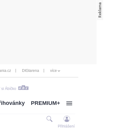
nia.cz
DIGIarena
více
 si Ábíčko
řihovánky
PREMIUM+
Přihlášení