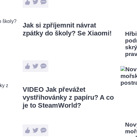
Jak si zpříjemnit návrat
zpátky do školy? Se Xiaomi!
Hřbi
pod
skrý
pra
VIDEO Jak převážet
vystřihovánky z papíru? A co
je to SteamWorld?
Nový
moř