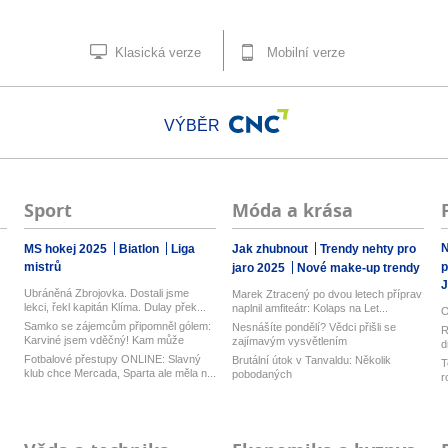
Klasická verze
Mobilní verze
VÝBĚR
Sport
Móda a krása
N
MS hokej 2025
Biatlon
Liga
Jak zhubnout
Trendy nehty pro
mistrů
p
jaro 2025
Nové make-up trendy
J
Ubráněná Zbrojovka. Dostali jsme
Marek Ztracený po dvou letech příprav
lekci, řekl kapitán Klíma. Dulay přek...
naplnil amfiteátr: Kolaps na Let...
O
Samko se zájemcům připomněl gólem:
Nesnášíte pondělí? Vědci přišli se
R
Karviné jsem vděčný! Kam může
zajímavým vysvětlením
d
odejí...
z
Fotbalové přestupy ONLINE: Slavný
Brutální útok v Tanvaldu: Několik
T
klub chce Mercada, Sparta ale měla n...
pobodaných
r