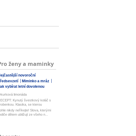
Pro ženy a maminky
ejčastější novoroční
ředsevzetí
Miminko a mráz
ak vybírat letní dovolenou
kurková limonáda
ECEPT: Kynutý švestkový koláč s
robenkou. Klasika, se kterou
aboduj...
ohle nikdy neříkejte! Slova, kterými
odiče dětem ubližují ze všeho n...