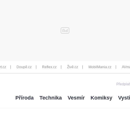
rt.cz
Doupě.cz
Reflex.cz
Živě.cz
MobilMania.cz
AVma
Předplať
Příroda
Technika
Vesmír
Komiksy
Vyst