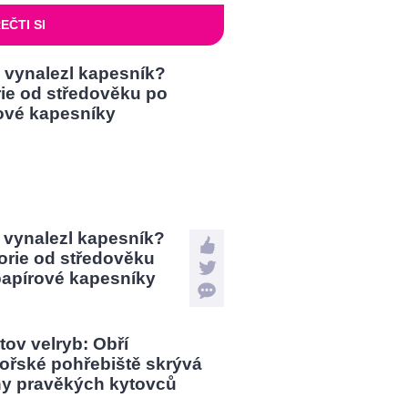
EČTI SI
 vynalezl kapesník?
orie od středověku
papírové kapesníky