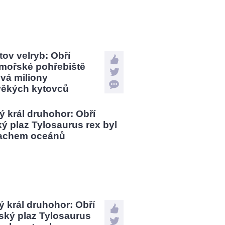
tov velryb: Obří
mořské pohřebiště
vá miliony
věkých kytovců
 král druhohor: Obří
ský plaz Tylosaurus