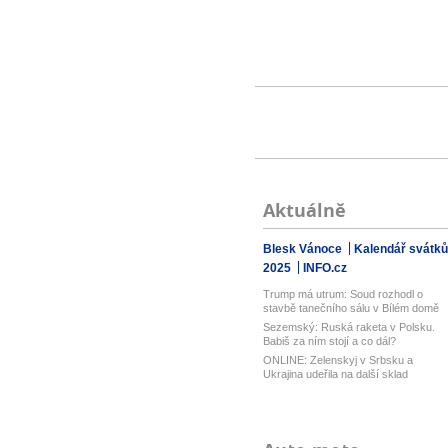
Aktuálně
Blesk Vánoce
Kalendář svátků
2025
INFO.cz
Trump má utrum: Soud rozhodl o
stavbě tanečního sálu v Bílém domě
Sezemský: Ruská raketa v Polsku.
Babiš za ním stojí a co dál?
ONLINE: Zelenskyj v Srbsku a
Ukrajina udeřila na další sklad
Wildberri...