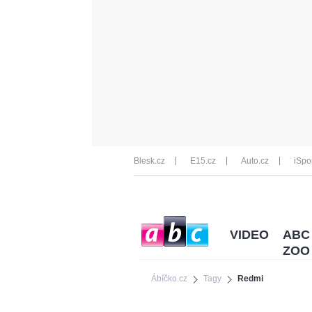
Blesk.cz
E15.cz
Auto.cz
iSpo
VIDEO
ABC
ZOO
Ábíčko.cz
Tagy
Redmi