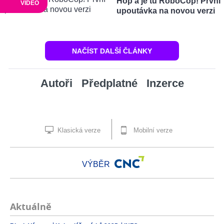
Hop a je tu RoboCop! První
VIDEO
upoutávka na novou verzi
NAČÍST DALŠÍ ČLÁNKY
Autoři
Předplatné
Inzerce
Klasická verze
Mobilní verze
VÝBĚR
Aktuálně