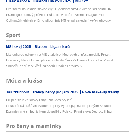
Blesk Vánoce
Kalendář svátků 2025
INFO.cz
Hra světel na fasádě slavné vily: Tugendhat slaví 25 let na seznamu UN...
Prahou jde duhový průvod: Tisíce lidí v ulicích! Vrcholí Prague Pride
Od knotů k elektrice: Brno připomíná 245 let od zavedení veřejného osv...
Sport
MS hokej 2025
Biatlon
Liga mistrů
Manuel před odletem na ME v atletice: Moc bych si přála medaili. Prozr...
Hradecký klenot Umar: jak se dostal do Česka? Bývalý kouč říká: Pokud ...
Soupeř Čechů z MS řeší skandál: Upláceli erotikou?
Móda a krása
Jak zhubnout
Trendy nehty pro jaro 2025
Nové make-up trendy
Erupce sicilské sopky Etny: Ruší desítky letů
Česko čeká další vlna veder: Teploty vystoupají nad tropických 32 stup...
Exministryně s Havránkem dováděli v Polsku: První slova Decroix i Havr...
Pro ženy a maminky