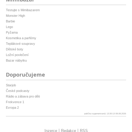
Testujte s Mimibazarem
Monster High
Barbie
Lego
Pyžama
Kosmetika a parfémy
Teplákové soupravy
Dětské boty
Ložní povlečení
Bazar nábytku
Doporučujeme
Starjob
České podcasty
Rádio a zábava pro děti
Frekvence 1
Evropa 2
patička vygenerovaná: 13:30:13 08.08.2026
Inzerce
Redakce
RSS