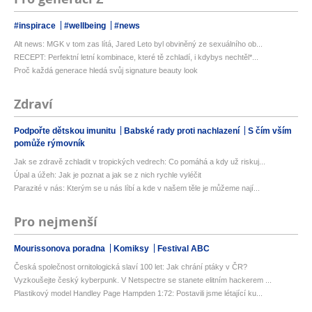
#inspirace
#wellbeing
#news
Alt news: MGK v tom zas lítá, Jared Leto byl obviněný ze sexuálního ob...
RECEPT: Perfektní letní kombinace, které tě zchladí, i kdybys nechtěl*...
Proč každá generace hledá svůj signature beauty look
Zdraví
Podpořte dětskou imunitu
Babské rady proti nachlazení
S čím vším
pomůže rýmovník
Jak se zdravě zchladit v tropických vedrech: Co pomáhá a kdy už riskuj...
Úpal a úžeh: Jak je poznat a jak se z nich rychle vyléčit
Parazité v nás: Kterým se u nás líbí a kde v našem těle je můžeme nají...
Pro nejmenší
Mourissonova poradna
Komiksy
Festival ABC
Česká společnost ornitologická slaví 100 let: Jak chrání ptáky v ČR?
Vyzkoušejte český kyberpunk. V Netspectre se stanete elitním hackerem ...
Plastikový model Handley Page Hampden 1:72: Postavili jsme létající ku...