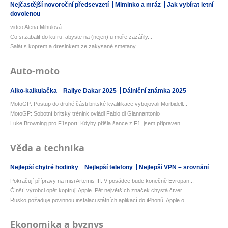
Nejčastější novoroční předsevzetí
Miminko a mráz
Jak vybírat letní
dovolenou
video Alena Mihulová
Co si zabalit do kufru, abyste na (nejen) u moře zazářily...
Salát s koprem a dresinkem ze zakysané smetany
Auto-moto
Alko-kalkulačka
Rallye Dakar 2025
Dálniční známka 2025
MotoGP: Postup do druhé části britské kvalifikace vybojovali Morbidell...
MotoGP: Sobotní britský trénink ovládl Fabio di Giannantonio
Luke Browning pro F1sport: Kdyby přišla šance z F1, jsem připraven
Věda a technika
Nejlepší chytré hodinky
Nejlepší telefony
Nejlepší VPN – srovnání
Pokračují přípravy na misi Artemis III. V posádce bude konečně Evropan...
Čínští výrobci opět kopírují Apple. Pět největších značek chystá čtver...
Rusko požaduje povinnou instalaci státních aplikací do iPhonů. Apple o...
Ekonomika a byznys