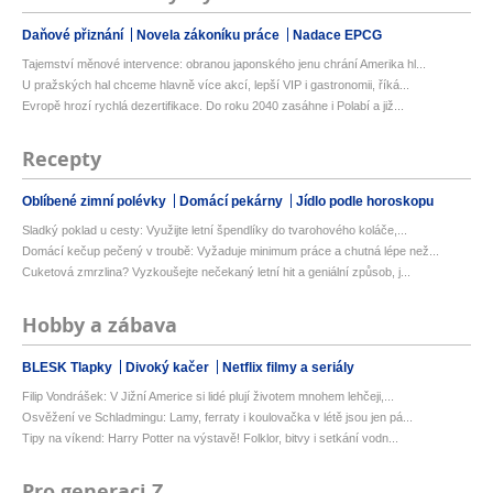
Daňové přiznání
Novela zákoníku práce
Nadace EPCG
Tajemství měnové intervence: obranou japonského jenu chrání Amerika hl...
U pražských hal chceme hlavně více akcí, lepší VIP i gastronomii, říká...
Evropě hrozí rychlá dezertifikace. Do roku 2040 zasáhne i Polabí a již...
Recepty
Oblíbené zimní polévky
Domácí pekárny
Jídlo podle horoskopu
Sladký poklad u cesty: Využijte letní špendlíky do tvarohového koláče,...
Domácí kečup pečený v troubě: Vyžaduje minimum práce a chutná lépe než...
Cuketová zmrzlina? Vyzkoušejte nečekaný letní hit a geniální způsob, j...
Hobby a zábava
BLESK Tlapky
Divoký kačer
Netflix filmy a seriály
Filip Vondrášek: V Jižní Americe si lidé plují životem mnohem lehčeji,...
Osvěžení ve Schladmingu: Lamy, ferraty i koulovačka v létě jsou jen pá...
Tipy na víkend: Harry Potter na výstavě! Folklor, bitvy i setkání vodn...
Pro generaci Z