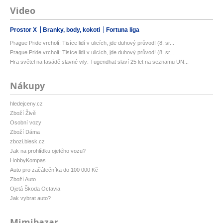
Video
Prostor X
Branky, body, kokoti
Fortuna liga
Prague Pride vrcholí: Tisíce lidí v ulicích, jde duhový průvod! (8. sr...
Prague Pride vrcholí: Tisíce lidí v ulicích, jde duhový průvod! (8. sr...
Hra světel na fasádě slavné vily: Tugendhat slaví 25 let na seznamu UN...
Nákupy
hledejceny.cz
Zboží Živě
Osobní vozy
Zboží Dáma
zbozi.blesk.cz
Jak na prohlídku ojetého vozu?
HobbyKompas
Auto pro začátečníka do 100 000 Kč
Zboží Auto
Ojetá Škoda Octavia
Jak vybrat auto?
Mimibazar