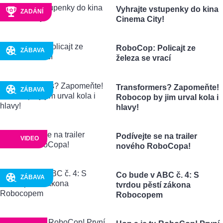
Vyhrajte vstupenky do kina
ZADÁNÍ
Cinema City!
RoboCop: Policajt ze
ZÁBAVA
železa se vrací
Transformers? Zapomeňte!
ZÁBAVA
Robocop by jim urval kola i
hlavy!
Podívejte se na trailer
VIDEO
nového RoboCopa!
Co bude v ABC č. 4: S
ZÁBAVA
tvrdou pěstí zákona
Robocopem