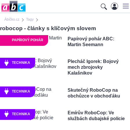
Ábíčko.cz
Tagy
robocop - články s klíčovým slovem
Papírový pohár ABC:
PAPÍROVÝ POHÁR
Martin Seemann
Plecháč Igorek: Bojový
TECHNIKA
mech zbrojovky
Kalašnikov
Skutečný RoboCop na
TECHNIKA
obchůzce v obchoďáku
Emírův RoboCop: Ve
TECHNIKA
službách dubajské policie