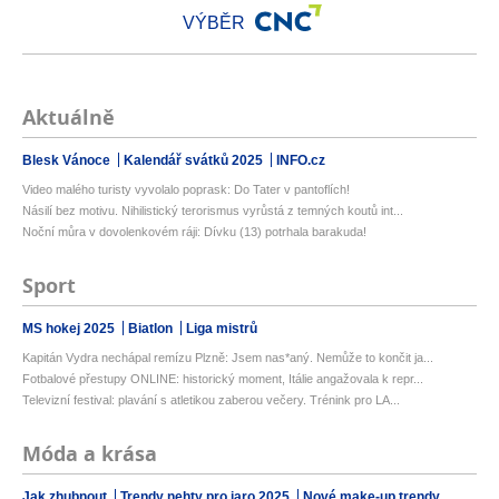
VÝBĚR
Aktuálně
Blesk Vánoce
Kalendář svátků 2025
INFO.cz
Video malého turisty vyvolalo poprask: Do Tater v pantoflích!
Násilí bez motivu. Nihilistický terorismus vyrůstá z temných koutů int...
Noční můra v dovolenkovém ráji: Dívku (13) potrhala barakuda!
Sport
MS hokej 2025
Biatlon
Liga mistrů
Kapitán Vydra nechápal remízu Plzně: Jsem nas*aný. Nemůže to končit ja...
Fotbalové přestupy ONLINE: historický moment, Itálie angažovala k repr...
Televizní festival: plavání s atletikou zaberou večery. Trénink pro LA...
Móda a krása
Jak zhubnout
Trendy nehty pro jaro 2025
Nové make-up trendy