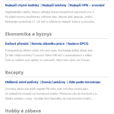
Nejlepší chytré hodinky
Nejlepší telefony
Nejlepší VPN – srovnání
Nejdetailnější záběry Slunce odhalují dosud nespatřené plazmové víry n...
Po přijetí hovoru nevědomky měníme hlas. Mozek totiž aktivuje „vnitřní...
Nečekejte na Android 17. Už teď si můžete ty nejlepší funkce vyzkoušet...
Ekonomika a byznys
Daňové přiznání
Novela zákoníku práce
Nadace EPCG
Fotoaparát po dědovi může mít cenu auta. Rozhoduje jediný detail, kter...
Že lidé chtějí kombíky? Luxusní Volva V90 leží v autosalonech s milion...
Češi ve velkém vozí ojetiny ze zahraničí. Mezi nimi i přes sto Ferrari...
Recepty
Oblíbené zimní polévky
Domácí pekárny
Jídlo podle horoskopu
Zmrzlina, jakou jste ještě nejedli! Pět míst, kde zmrzlina chutná jako...
10 nejlepších receptů na švestkové koláče: Přenesou vás do kuchyně u b...
Sladký poklad u cesty: Využijte letní špendlíky do tvarohového koláče,...
Hobby a zábava