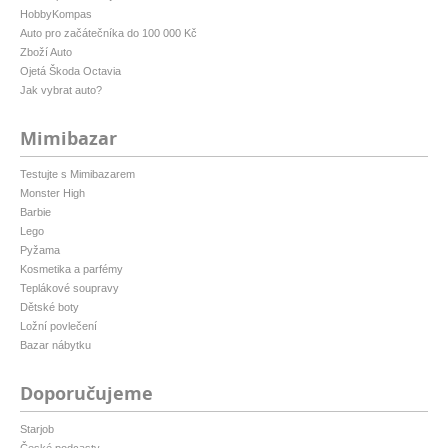
HobbyKompas
Auto pro začátečníka do 100 000 Kč
Zboží Auto
Ojetá Škoda Octavia
Jak vybrat auto?
Mimibazar
Testujte s Mimibazarem
Monster High
Barbie
Lego
Pyžama
Kosmetika a parfémy
Teplákové soupravy
Dětské boty
Ložní povlečení
Bazar nábytku
Doporučujeme
Starjob