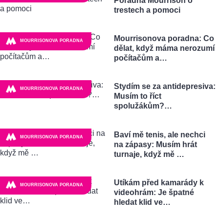
Poradna Mourrison o
trestech a pomoci
Mourrisonova poradna: Co
MOURRISONOVA PORADNA
dělat, když máma nerozumí
počítačům a…
Stydím se za antidepresiva:
MOURRISONOVA PORADNA
Musím to říct
spolužákům?…
Baví mě tenis, ale nechci
MOURRISONOVA PORADNA
na zápasy: Musím hrát
turnaje, když mě …
Utíkám před kamarády k
MOURRISONOVA PORADNA
videohrám: Je špatné
hledat klid ve…