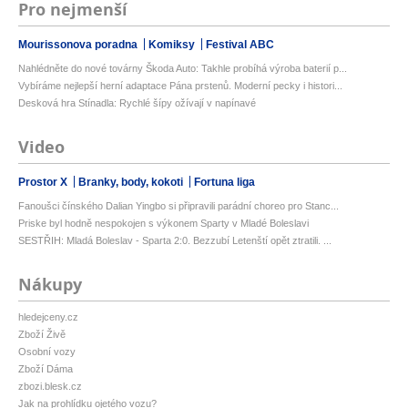
Pro nejmenší
Mourissonova poradna
Komiksy
Festival ABC
Nahlédněte do nové továrny Škoda Auto: Takhle probíhá výroba baterií p...
Vybíráme nejlepší herní adaptace Pána prstenů. Moderní pecky i histori...
Desková hra Stínadla: Rychlé šípy ožívají v napínavé
Video
Prostor X
Branky, body, kokoti
Fortuna liga
Fanoušci čínského Dalian Yingbo si připravili parádní choreo pro Stanc...
Priske byl hodně nespokojen s výkonem Sparty v Mladé Boleslavi
SESTŘIH: Mladá Boleslav - Sparta 2:0. Bezzubí Letenští opět ztratili. ...
Nákupy
hledejceny.cz
Zboží Živě
Osobní vozy
Zboží Dáma
zbozi.blesk.cz
Jak na prohlídku ojetého vozu?