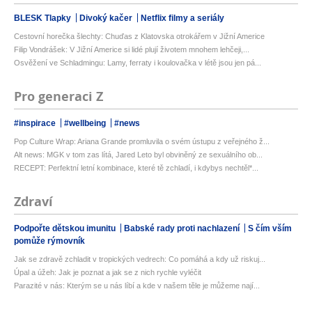
BLESK Tlapky
Divoký kačer
Netflix filmy a seriály
Cestovní horečka šlechty: Chuďas z Klatovska otrokářem v Jižní Americe
Filip Vondrášek: V Jižní Americe si lidé plují životem mnohem lehčeji,...
Osvěžení ve Schladmingu: Lamy, ferraty i koulovačka v létě jsou jen pá...
Pro generaci Z
#inspirace
#wellbeing
#news
Pop Culture Wrap: Ariana Grande promluvila o svém ústupu z veřejného ž...
Alt news: MGK v tom zas lítá, Jared Leto byl obviněný ze sexuálního ob...
RECEPT: Perfektní letní kombinace, které tě zchladí, i kdybys nechtěl*...
Zdraví
Podpořte dětskou imunitu
Babské rady proti nachlazení
S čím vším
pomůže rýmovník
Jak se zdravě zchladit v tropických vedrech: Co pomáhá a kdy už riskuj...
Úpal a úžeh: Jak je poznat a jak se z nich rychle vyléčit
Parazité v nás: Kterým se u nás líbí a kde v našem těle je můžeme nají...