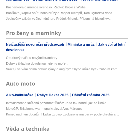
Kašpárková o milence svého ex Radka: Kopie z Wishe!
Babišova „kapela snů“, nebo hrůzy? Rapper Klempíř, Ken, kytarista Vond...
Jedinečný tulipán vyšlechtěný pro Frýdek-Místek: Připomíná historii vý...
Pro ženy a maminky
Nejčastější novoroční předsevzetí
Miminko a mráz
Jak vybírat letní
dovolenou
Okurkový salát s novými brambory
Dobrý základ na dovolenou nejen u moře...
Vracejí se vám doma dokola rýmy a angíny? Chyba může být v zubním kart...
Auto-moto
Alko-kalkulačka
Rallye Dakar 2025
Dálniční známka 2025
Infotainment a snížená pozornost řidiče: Je to tak horké, jak se říká?
MotoGP: Britskému warm upu kraloval Alex Márquez
Konec nudným ducatům! Laika Ecovip Evoluzione má barvy podle okruhů a ...
Věda a technika