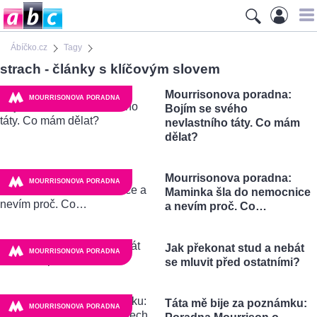
Ábíčko.cz
Tagy
strach - články s klíčovým slovem
Mourrisonova poradna:
MOURRISONOVA PORADNA
Bojím se svého
nevlastního táty. Co mám
dělat?
Mourrisonova poradna:
MOURRISONOVA PORADNA
Maminka šla do nemocnice
a nevím proč. Co…
Jak překonat stud a nebát
MOURRISONOVA PORADNA
se mluvit před ostatními?
Táta mě bije za poznámku:
MOURRISONOVA PORADNA