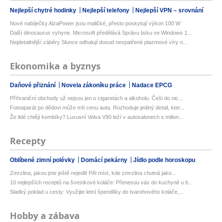
Nejlepší chytré hodinky
Nejlepší telefony
Nejlepší VPN – srovnání
Nové nabíječky AlzaPower jsou maličké, přesto poskytují výkon 100 W
Další dinosaurus vyhyne. Microsoft předělává Správu tisku ve Windows 1...
Nejdetailnější záběry Slunce odhalují dosud nespatřené plazmové víry n...
Ekonomika a byznys
Daňové přiznání
Novela zákoníku práce
Nadace EPCG
Příhraniční obchody už nejsou jen o cigaretách a alkoholu. Češi do nic...
Fotoaparát po dědovi může mít cenu auta. Rozhoduje jediný detail, kter...
Že lidé chtějí kombíky? Luxusní Volva V90 leží v autosalonech s milion...
Recepty
Oblíbené zimní polévky
Domácí pekárny
Jídlo podle horoskopu
Zmrzlina, jakou jste ještě nejedli! Pět míst, kde zmrzlina chutná jako...
10 nejlepších receptů na švestkové koláče: Přenesou vás do kuchyně u b...
Sladký poklad u cesty: Využijte letní špendlíky do tvarohového koláče,...
Hobby a zábava