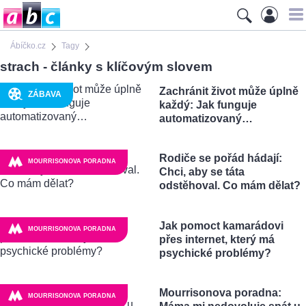
Ábíčko.cz
Tagy
strach - články s klíčovým slovem
Zachránit život může úplně
ZÁBAVA
každý: Jak funguje
automatizovaný…
Rodiče se pořád hádají:
MOURRISONOVA PORADNA
Chci, aby se táta
odstěhoval. Co mám dělat?
Jak pomoct kamarádovi
MOURRISONOVA PORADNA
přes internet, který má
psychické problémy?
Mourrisonova poradna:
MOURRISONOVA PORADNA