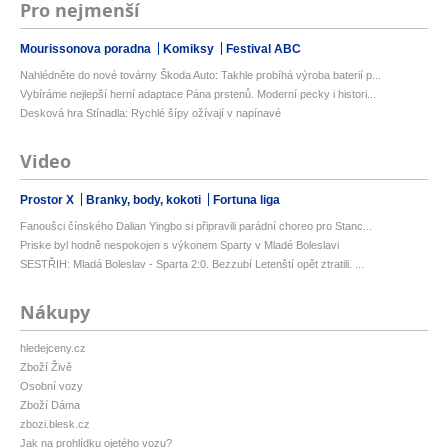
Pro nejmenší
Mourissonova poradna
Komiksy
Festival ABC
Nahlédněte do nové továrny Škoda Auto: Takhle probíhá výroba baterií p...
Vybíráme nejlepší herní adaptace Pána prstenů. Moderní pecky i histori...
Desková hra Stínadla: Rychlé šípy ožívají v napínavé
Video
Prostor X
Branky, body, kokoti
Fortuna liga
Fanoušci čínského Dalian Yingbo si připravili parádní choreo pro Stanc...
Priske byl hodně nespokojen s výkonem Sparty v Mladé Boleslavi
SESTŘIH: Mladá Boleslav - Sparta 2:0. Bezzubí Letenští opět ztratili. ...
Nákupy
hledejceny.cz
Zboží Živě
Osobní vozy
Zboží Dáma
zbozi.blesk.cz
Jak na prohlídku ojetého vozu?