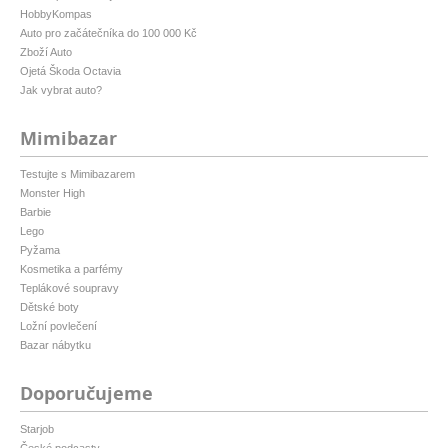
HobbyKompas
Auto pro začátečníka do 100 000 Kč
Zboží Auto
Ojetá Škoda Octavia
Jak vybrat auto?
Mimibazar
Testujte s Mimibazarem
Monster High
Barbie
Lego
Pyžama
Kosmetika a parfémy
Teplákové soupravy
Dětské boty
Ložní povlečení
Bazar nábytku
Doporučujeme
Starjob