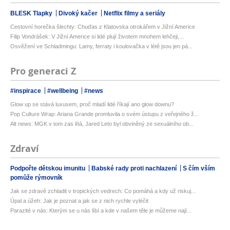
BLESK Tlapky
Divoký kačer
Netflix filmy a seriály
Cestovní horečka šlechty: Chuďas z Klatovska otrokářem v Jižní Americe
Filip Vondrášek: V Jižní Americe si lidé plují životem mnohem lehčeji,...
Osvěžení ve Schladmingu: Lamy, ferraty i koulovačka v létě jsou jen pá...
Pro generaci Z
#inspirace
#wellbeing
#news
Glow up se stává luxusem, proč mladí lidé říkají ano glow downu?
Pop Culture Wrap: Ariana Grande promluvila o svém ústupu z veřejného ž...
Alt news: MGK v tom zas lítá, Jared Leto byl obviněný ze sexuálního ob...
Zdraví
Podpořte dětskou imunitu
Babské rady proti nachlazení
S čím vším
pomůže rýmovník
Jak se zdravě zchladit v tropických vedrech: Co pomáhá a kdy už riskuj...
Úpal a úžeh: Jak je poznat a jak se z nich rychle vyléčit
Parazité v nás: Kterým se u nás líbí a kde v našem těle je můžeme nají...