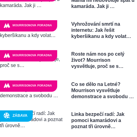
Máma mi nedovoluje spát u
kamaráda. Jak ji …
Vyhrožování smrtí na
MOURRISONOVA PORADNA
internetu: Jak řešit
kyberšikanu a kdy volat…
Roste nám nos po celý
MOURRISONOVA PORADNA
život? Mourrison
vysvětluje, proč se s…
Co se dělo na Letné?
MOURRISONOVA PORADNA
Mourrison vysvětluje
demonstrace a svobodu …
Linka bezpečí radí: Jak
ZÁBAVA
pomoci kamarádovi a
poznat tři úrovně…