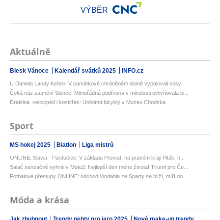
VÝBĚR
Aktuálně
Blesk Vánoce
Kalendář svátků 2025
INFO.cz
U Daniela Landy hořelo! V památkově chráněném domě vypalovali vosy
Čeká nás zatmění Slunce. Mimořádná podívaná v minulosti ovlivňovala bi...
Draisina, velocipéd i kostitřas: Unikátní bicykly v Muzeu Chodska
Sport
MS hokej 2025
Biatlon
Liga mistrů
ONLINE: Slavia - Pardubice. V základu Provod, na pravém kraji Piták, h...
Salač senzačně vyhrál v Moto2: Nejlepší den mého života! Triumf pro Če...
Fotbalové přestupy ONLINE: odchod Vindahla ze Sparty se blíží, míří do...
Móda a krása
Jak zhubnout
Trendy nehty pro jaro 2025
Nové make-up trendy