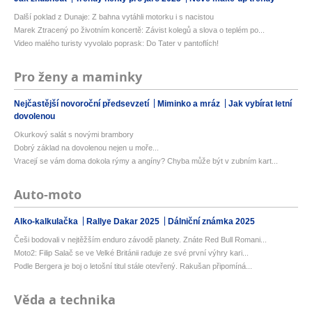
Další poklad z Dunaje: Z bahna vytáhli motorku i s nacistou
Marek Ztracený po životním koncertě: Závist kolegů a slova o teplém po...
Video malého turisty vyvolalo poprask: Do Tater v pantoflích!
Pro ženy a maminky
Nejčastější novoroční předsevzetí
Miminko a mráz
Jak vybírat letní
dovolenou
Okurkový salát s novými brambory
Dobrý základ na dovolenou nejen u moře...
Vracejí se vám doma dokola rýmy a angíny? Chyba může být v zubním kart...
Auto-moto
Alko-kalkulačka
Rallye Dakar 2025
Dálniční známka 2025
Češi bodovali v nejtěžším enduro závodě planety. Znáte Red Bull Romani...
Moto2: Filip Salač se ve Velké Británii raduje ze své první výhry kari...
Podle Bergera je boj o letošní titul stále otevřený. Rakušan připomíná...
Věda a technika