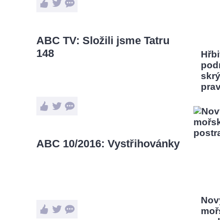
ABC TV: Složili jsme Tatru
148
Hřbi
pod
skrý
pra
ABC 10/2016: Vystřihovánky
Nový
moř