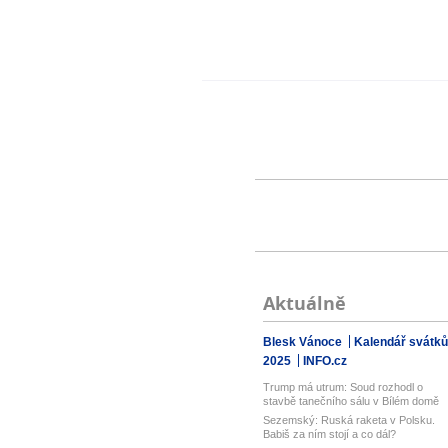
Aktuálně
Blesk Vánoce
Kalendář svátků
2025
INFO.cz
Trump má utrum: Soud rozhodl o
stavbě tanečního sálu v Bílém domě
Sezemský: Ruská raketa v Polsku.
Babiš za ním stojí a co dál?