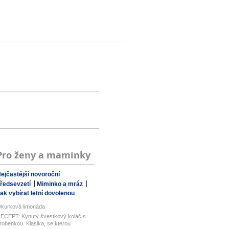
Pro ženy a maminky
ejčastější novoroční
ředsevzetí
Miminko a mráz
ak vybírat letní dovolenou
kurková limonáda
ECEPT: Kynutý švestkový koláč s
robenkou. Klasika, se kterou