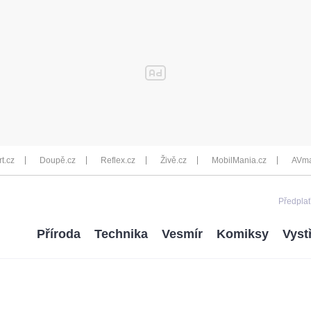
rt.cz
Doupě.cz
Reflex.cz
Živě.cz
MobilMania.cz
AVma
Předplať
Příroda
Technika
Vesmír
Komiksy
Vyst