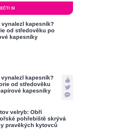
EČTI SI
 vynalezl kapesník?
orie od středověku
papírové kapesníky