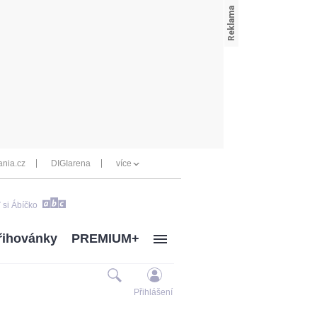
nia.cz
DIGIarena
více
 si Ábíčko
řihovánky
PREMIUM+
Přihlášení