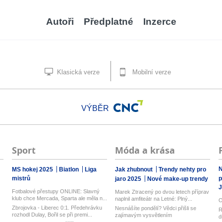
Autoři
Předplatné
Inzerce
Klasická verze
Mobilní verze
VÝBĚR
Sport
Móda a krása
N
MS hokej 2025
Biatlon
Liga
Jak zhubnout
Trendy nehty pro
mistrů
p
jaro 2025
Nové make-up trendy
J
Fotbalové přestupy ONLINE: Slavný
Marek Ztracený po dvou letech příprav
klub chce Mercada, Sparta ale měla n...
naplnil amfiteátr na Letné: Plný...
O
Zbrojovka - Liberec 0:1. Předehrávku
Nesnášíte pondělí? Vědci přišli se
R
rozhodl Dulay, Bořil se při premi...
zajímavým vysvětlením
d