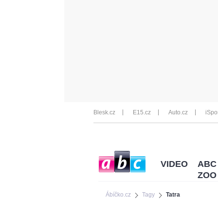
Blesk.cz
E15.cz
Auto.cz
iSpo
VIDEO
ABC
ZOO
Ábíčko.cz
Tagy
Tatra