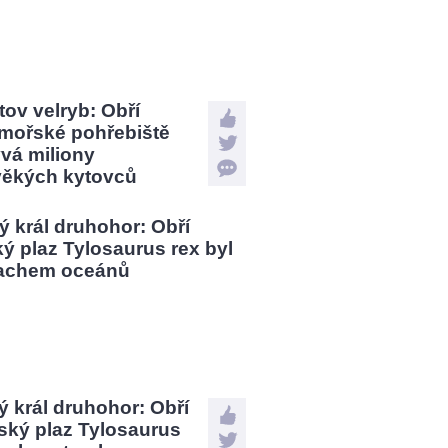
tov velryb: Obří
mořské pohřebiště
vá miliony
věkých kytovců
 král druhohor: Obří
ský plaz Tylosaurus