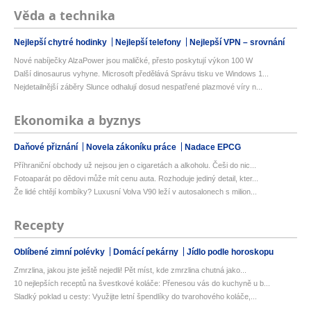
Věda a technika
Nejlepší chytré hodinky
Nejlepší telefony
Nejlepší VPN – srovnání
Nové nabíječky AlzaPower jsou maličké, přesto poskytují výkon 100 W
Další dinosaurus vyhyne. Microsoft předělává Správu tisku ve Windows 1...
Nejdetailnější záběry Slunce odhalují dosud nespatřené plazmové víry n...
Ekonomika a byznys
Daňové přiznání
Novela zákoníku práce
Nadace EPCG
Příhraniční obchody už nejsou jen o cigaretách a alkoholu. Češi do nic...
Fotoaparát po dědovi může mít cenu auta. Rozhoduje jediný detail, kter...
Že lidé chtějí kombíky? Luxusní Volva V90 leží v autosalonech s milion...
Recepty
Oblíbené zimní polévky
Domácí pekárny
Jídlo podle horoskopu
Zmrzlina, jakou jste ještě nejedli! Pět míst, kde zmrzlina chutná jako...
10 nejlepších receptů na švestkové koláče: Přenesou vás do kuchyně u b...
Sladký poklad u cesty: Využijte letní špendlíky do tvarohového koláče,...