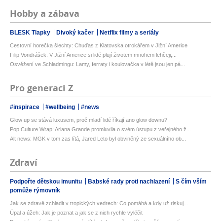
Hobby a zábava
BLESK Tlapky
Divoký kačer
Netflix filmy a seriály
Cestovní horečka šlechty: Chuďas z Klatovska otrokářem v Jižní Americe
Filip Vondrášek: V Jižní Americe si lidé plují životem mnohem lehčeji,...
Osvěžení ve Schladmingu: Lamy, ferraty i koulovačka v létě jsou jen pá...
Pro generaci Z
#inspirace
#wellbeing
#news
Glow up se stává luxusem, proč mladí lidé říkají ano glow downu?
Pop Culture Wrap: Ariana Grande promluvila o svém ústupu z veřejného ž...
Alt news: MGK v tom zas lítá, Jared Leto byl obviněný ze sexuálního ob...
Zdraví
Podpořte dětskou imunitu
Babské rady proti nachlazení
S čím vším
pomůže rýmovník
Jak se zdravě zchladit v tropických vedrech: Co pomáhá a kdy už riskuj...
Úpal a úžeh: Jak je poznat a jak se z nich rychle vyléčit