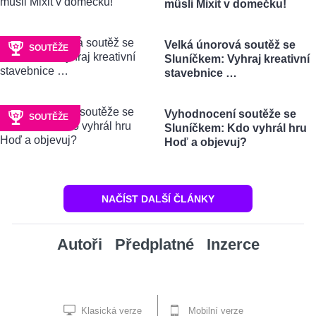
müsli Mixit v domečku!
Velká únorová soutěž se
SOUTĚŽE
Sluníčkem: Vyhraj kreativní
stavebnice …
Vyhodnocení soutěže se
SOUTĚŽE
Sluníčkem: Kdo vyhrál hru
Hoď a objevuj?
NAČÍST DALŠÍ ČLÁNKY
Autoři
Předplatné
Inzerce
Klasická verze
Mobilní verze