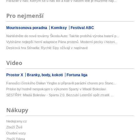
Parazité v nás: Kterým se u nás líbí a kde v našem těle je můžeme nají...
Pro nejmenší
Mourissonova poradna
Komiksy
Festival ABC
Nahlédněte do nové továrny Škoda Auto: Takhle probíhá výroba baterií p...
Vybíráme nejlepší herní adaptace Pána prstenů. Moderní pecky i histori...
Desková hra Stínadla: Rychlé šípy ožívají v napínavé
Video
Prostor X
Branky, body, kokoti
Fortuna liga
Fanoušci čínského Dalian Yingbo si připravili parádní choreo pro Stanc...
Priske byl hodně nespokojen s výkonem Sparty v Mladé Boleslavi
SESTŘIH: Mladá Boleslav - Sparta 2:0. Bezzubí Letenští opět ztratili. ...
Nákupy
hledejceny.cz
Zboží Živě
Osobní vozy
Zboží Dáma