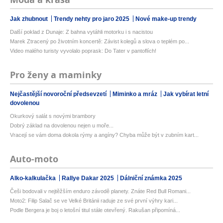
Jak zhubnout
Trendy nehty pro jaro 2025
Nové make-up trendy
Další poklad z Dunaje: Z bahna vytáhli motorku i s nacistou
Marek Ztracený po životním koncertě: Závist kolegů a slova o teplém po...
Video malého turisty vyvolalo poprask: Do Tater v pantoflích!
Pro ženy a maminky
Nejčastější novoroční předsevzetí
Miminko a mráz
Jak vybírat letní
dovolenou
Okurkový salát s novými brambory
Dobrý základ na dovolenou nejen u moře...
Vracejí se vám doma dokola rýmy a angíny? Chyba může být v zubním kart...
Auto-moto
Alko-kalkulačka
Rallye Dakar 2025
Dálniční známka 2025
Češi bodovali v nejtěžším enduro závodě planety. Znáte Red Bull Romani...
Moto2: Filip Salač se ve Velké Británii raduje ze své první výhry kari...
Podle Bergera je boj o letošní titul stále otevřený. Rakušan připomíná...