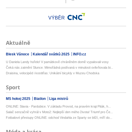
VÝBĚR
Aktuálně
Blesk Vánoce
Kalendář svátků 2025
INFO.cz
U Daniela Landy hořelo! V památkově chráněném domě vypalovali vosy
Čeká nás zatmění Slunce. Mimořádná podívaná v minulosti ovlivňovala bi...
Draisina, velocipéd i kostitřas: Unikátní bicykly v Muzeu Chodska
Sport
MS hokej 2025
Biatlon
Liga mistrů
ONLINE: Slavia - Pardubice. V základu Provod, na pravém kraji Piták, h...
Salač senzačně vyhrál v Moto2: Nejlepší den mého života! Triumf pro Če...
Fotbalové přestupy ONLINE: odchod Vindahla ze Sparty se blíží, míří do...
Móda a krása