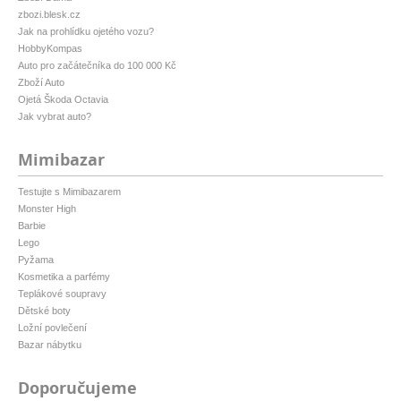
zbozi.blesk.cz
Jak na prohlídku ojetého vozu?
HobbyKompas
Auto pro začátečníka do 100 000 Kč
Zboží Auto
Ojetá Škoda Octavia
Jak vybrat auto?
Mimibazar
Testujte s Mimibazarem
Monster High
Barbie
Lego
Pyžama
Kosmetika a parfémy
Teplákové soupravy
Dětské boty
Ložní povlečení
Bazar nábytku
Doporučujeme