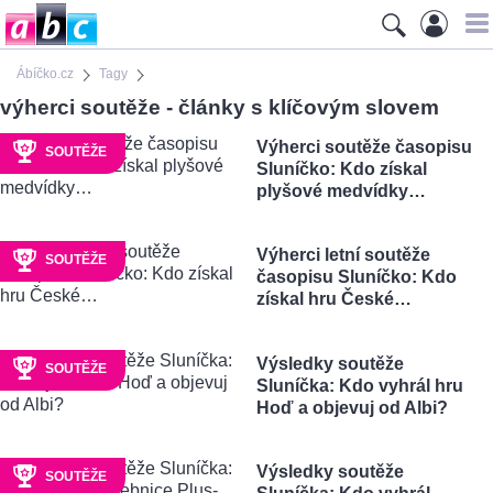
Ábíčko.cz
Tagy
výherci soutěže - články s klíčovým slovem
Výherci soutěže časopisu
SOUTĚŽE
Sluníčko: Kdo získal
plyšové medvídky…
Výherci letní soutěže
SOUTĚŽE
časopisu Sluníčko: Kdo
získal hru České…
Výsledky soutěže
SOUTĚŽE
Sluníčka: Kdo vyhrál hru
Hoď a objevuj od Albi?
Výsledky soutěže
SOUTĚŽE