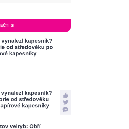
EČTI SI
 vynalezl kapesník?
orie od středověku
papírové kapesníky