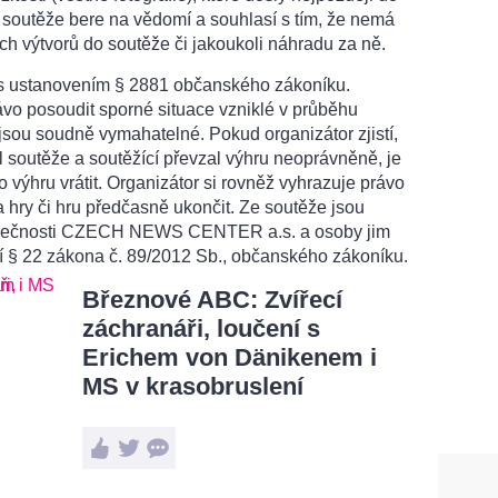
 soutěže bere na vědomí a souhlasí s tím, že nemá
h výtvorů do soutěže či jakoukoli náhradu za ně.
 s ustanovením § 2881 občanského zákoníku.
ávo posoudit sporné situace vzniklé v průběhu
jsou soudně vymahatelné. Pokud organizátor zjistí,
l soutěže a soutěžící převzal výhru neoprávněně, je
o výhru vrátit. Organizátor si rovněž vyhrazuje právo
a hry či hru předčasně ukončit. Ze soutěže jsou
olečnosti CZECH NEWS CENTER a.s. a osoby jim
í § 22 zákona č. 89/2012 Sb., občanského zákoníku.
Březnové ABC: Zvířecí
záchranáři, loučení s
Erichem von Dänikenem i
MS v krasobruslení