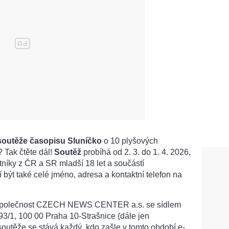
 soutěže časopisu Sluníčko
o 10 plyšových
 Tak čtěte dál!
Soutěž
probíhá od 2. 3. do 1. 4. 2026,
stníky z ČR a SR mladší 18 let a součástí
 být také celé jméno, adresa a kontaktní telefon na
 společnost CZECH NEWS CENTER a.s. se sídlem
/1, 100 00 Praha 10-Strašnice (dále jen
soutěže se stává každý, kdo zašle v tomto období e-