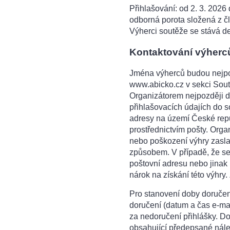
Přihlašování: od 2. 3. 2026 
odborná porota složená z čl
Výherci soutěže se stává de
Kontaktování výherců
Jména výherců budou nejpo
www.abicko.cz v sekci Sou
Organizátorem nejpozději d
přihlašovacích údajích do 
adresy na území České rep
prostřednictvím pošty. Organ
nebo poškození výhry zasla
způsobem. V případě, že se
poštovní adresu nebo jinak
nárok na získání této výhry
Pro stanovení doby doručení 
doručení (datum a čas e-ma
za nedoručení přihlášky. D
obsahující předepsané náleži