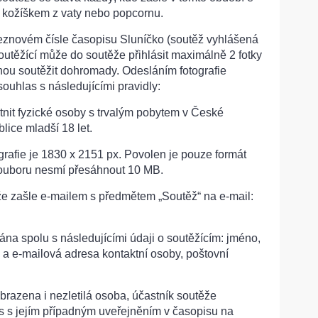
 kožíškem z vaty nebo popcornu.
eznovém čísle časopisu Sluníčko (soutěž vyhlášená
 soutěžící může do soutěže přihlásit maximálně 2 fotky
hou soutěžit dohromady. Odesláním fotografie
souhlas s následujícími pravidly:
nit fyzické osoby s trvalým pobytem v České
lice mladší 18 let.
grafie je 1830 x 2151 px. Povolen je pouze formát
souboru nesmí přesáhnout 10 MB.
ěže zašle e-mailem s předmětem „Soutěž“ na e-mail:
lána spolu s následujícími údaji o soutěžícím: jméno,
lo a e-mailová adresa kontaktní osoby, poštovní
obrazena i nezletilá osoba, účastník soutěže
s s jejím případným uveřejněním v časopisu na