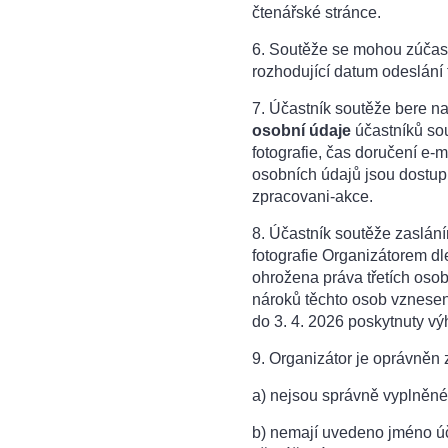
čtenářské stránce.
6. Soutěže se mohou zúčastn
rozhodující datum odeslání 
7. Účastník soutěže bere na
osobní údaje
účastníků sou
fotografie, čas doručení e-m
osobních údajů jsou dostup
zpracovani-akce.
8. Účastník soutěže zasláním
fotografie Organizátorem dl
ohrožena práva třetích oso
nároků těchto osob vznesený
do 3. 4. 2026 poskytnuty vý
9. Organizátor je oprávněn z
a) nejsou správně vyplněné
b) nemají uvedeno jméno úča