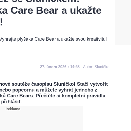
ka Care Bear a ukažte
!
27. února 2026 • 14:58
Autor:
Sluníčko
nové soutěže časopisu Sluníčko! Stačí vytvořit
y nebo popcornu a můžete vyhrát jednoho z
ků Care Bears. Přečtěte si kompletní pravidla
 přihlásit.