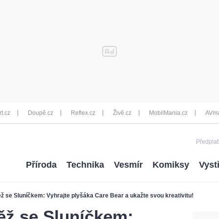
rt.cz
Doupě.cz
Reflex.cz
Živě.cz
MobilMania.cz
AVma
Předplať
Příroda
Technika
Vesmír
Komiksy
Vyst
ž se Sluníčkem: Vyhrajte plyšáka Care Bear a ukažte svou kreativitu!
ěž se Sluníčkem: