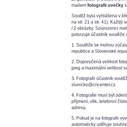
mailem
fotografii ovečky
s
Soutěž byla vyhlášena v bř
na str. 21 a str. 41). Každý
/ 2 obrázky. Sourozenci mo
potvrzuje účastník soutěže 
1. Soutěže se mohou zúčast
republice a Slovenské repub
2. Doporučená velikost foto
jpeg a maximální velikost 
3. Fotografii účastník sout
slunicko@cncenter.cz.
4. Fotografie musí být odes
příjmení, věk, telefonní čís
adresa.
5. Pokud je na fotografii vy
automaticky uděluje souhla