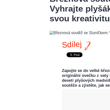
Vyhrajte plyšá
svou kreativitu
Sdílej
Zapojte se do velké břez
originální ovečku z vat
deseti plyšových medvíd
soutěže a zjistěte, jak se