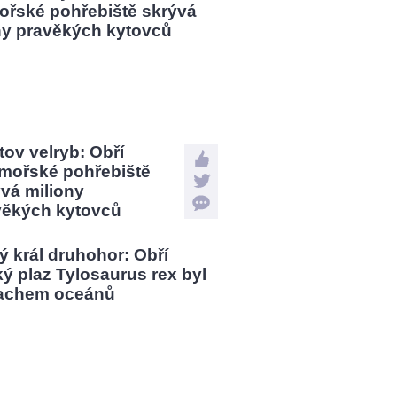
tov velryb: Obří
mořské pohřebiště
vá miliony
věkých kytovců