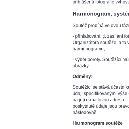
přihlášená fotografie vyho
Harmonogram, systém
Soutěž probíhá ve dvou fáz
- přihlašování, tj. zasílání
Organizátora soutěže, a to
harmonogramu,
- výběr poroty. Soutěžící mů
obrázky.
Odměny:
Soutěžící se stává účastník
údaji specifikovanými výš
na její e-mailovou adresu. 
poskytnuté údaje jsou prav
následovně:
Harmonogram soutěže