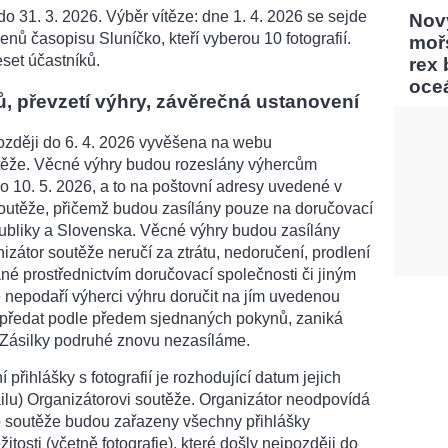
do 31. 3. 2026. Výběr vítěze: dne 1. 4. 2026 se sejde
Nový
enů časopisu Sluníčko, kteří vyberou 10 fotografií.
moř
set účastníků.
rex
oce
, převzetí výhry, závěrečná ustanovení
zději do 6. 4. 2026 vyvěšena na webu
těže. Věcné výhry budou rozeslány výhercům
o 10. 5. 2026, a to na poštovní adresy uvedené v
soutěže, přičemž budou zasílány pouze na doručovací
ubliky a Slovenska. Věcné výhry budou zasílány
izátor soutěže neručí za ztrátu, nedoručení, prodlení
né prostřednictvím doručovací společnosti či jiným
 nepodaří výherci výhru doručit na jím uvedenou
 předat podle předem sjednaných pokynů, zaniká
. Zásilky podruhé znovu nezasíláme.
přihlášky s fotografií je rozhodující datum jejich
ilu) Organizátorovi soutěže. Organizátor neodpovídá
o soutěže budou zařazeny všechny přihlášky
tosti (včetně fotografie), které došly nejpozději do