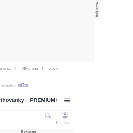
nia.cz
DIGIarena
více
 si Ábíčko
řihovánky
PREMIUM+
Přihlášení