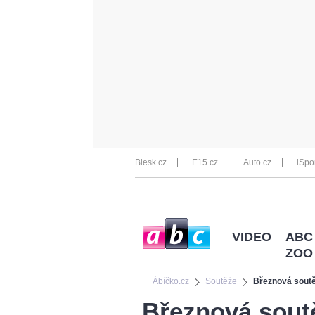
Blesk.cz
E15.cz
Auto.cz
iSpo
VIDEO
ABC
ZOO
Ábíčko.cz
Soutěže
Březnová soutě
Březnová sout