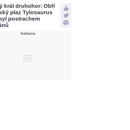
 král druhohor: Obří
ský plaz Tylosaurus
 byl postrachem
ánů