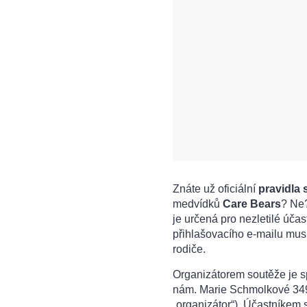
Znáte už oficiální
pravidla
medvídků
Care Bears
? Ne?
je určená pro nezletilé úča
přihlašovacího e-mailu musí
rodiče.
Organizátorem soutěže je
nám. Marie Schmolkové 3493
„organizátor“). Účastníkem 