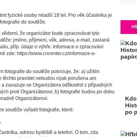
it fyzické osoby mladší 18 let. Pro věk účastníka je
fotografie do soutěže.
PŘ
 vědomí, že organizátor bude zpracovávat tyto
těže: jméno, příjmení, věk, adresa, e-mail, zaslaná
ailu, příp. údaje o výhře. Informace o zpracování
né zde: https://www.cncenter.cz/informace-o-
 fotografie do soutěže potvrzuje, že: a) užitím
e těchto pravidel nebudou nijak porušena ani
b a zavazuje se Organizátora odškodnit z případných
ch proti Organizátorovi, b) fotografie budou po dobu
Kdo
hradně Organizátorovi.
Hist
e soutěže vyřadit fotografie, které:
po 
,
stníka, adresu bydliště a telefon. O tom, zda