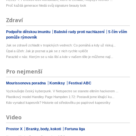
Proč každá generace hledá svůj signature beauty look
Zdraví
Podpořte dětskou imunitu
Babské rady proti nachlazení
S čím vším
pomůže rýmovník
Jak se zdravě zchladit v tropických vedrech: Co pomáhá a kdy už riskuj...
Úpal a úžeh: Jak je poznat a jak se z nich rychle vyléčit
Parazité v nás: Kterým se u nás líbí a kde v našem těle je můžeme nají...
Pro nejmenší
Mourissonova poradna
Komiksy
Festival ABC
Vyzkoušejte český kyberpunk. V Netspectre se stanete elitním hackerem ...
Plastikový model Handley Page Hampden 1:72: Postavili jsme létající ku...
Kdo vynalezl kapesník? Historie od středověku po papírové kapesníky
Video
Prostor X
Branky, body, kokoti
Fortuna liga