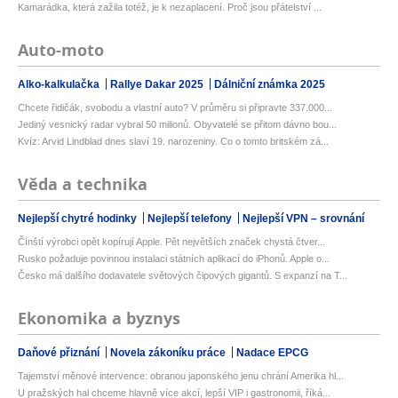
Kamarádka, která zažila totéž, je k nezaplacení. Proč jsou přátelství ...
Auto-moto
Alko-kalkulačka
Rallye Dakar 2025
Dálniční známka 2025
Chcete řidičák, svobodu a vlastní auto? V průměru si připravte 337.000...
Jediný vesnický radar vybral 50 milionů. Obyvatelé se přitom dávno bou...
Kvíz: Arvid Lindblad dnes slaví 19. narozeniny. Co o tomto britském zá...
Věda a technika
Nejlepší chytré hodinky
Nejlepší telefony
Nejlepší VPN – srovnání
Čínští výrobci opět kopírují Apple. Pět největších značek chystá čtver...
Rusko požaduje povinnou instalaci státních aplikací do iPhonů. Apple o...
Česko má dalšího dodavatele světových čipových gigantů. S expanzí na T...
Ekonomika a byznys
Daňové přiznání
Novela zákoníku práce
Nadace EPCG
Tajemství měnové intervence: obranou japonského jenu chrání Amerika hl...
U pražských hal chceme hlavně více akcí, lepší VIP i gastronomii, říká...