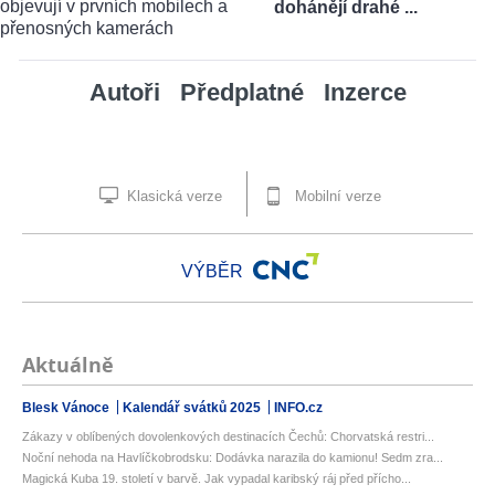
dohánějí drahé ...
Autoři
Předplatné
Inzerce
Klasická verze
Mobilní verze
VÝBĚR
Aktuálně
Blesk Vánoce
Kalendář svátků 2025
INFO.cz
Zákazy v oblíbených dovolenkových destinacích Čechů: Chorvatská restri...
Noční nehoda na Havlíčkobrodsku: Dodávka narazila do kamionu! Sedm zra...
Magická Kuba 19. století v barvě. Jak vypadal karibský ráj před přícho...