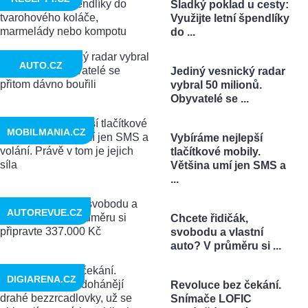
Sladký poklad u cesty:
Využijte letní špendlíky
do ...
AUTO.CZ
Jediný vesnický radar
vybral 50 milionů.
Obyvatelé se ...
MOBILMANIA.CZ
Vybíráme nejlepší
tlačítkové mobily.
Většina umí jen SMS a
...
AUTOREVUE.CZ
Chcete řidičák,
svobodu a vlastní
auto? V průměru si ...
DIGIARENA.CZ
Revoluce bez čekání.
Snímače LOFIC