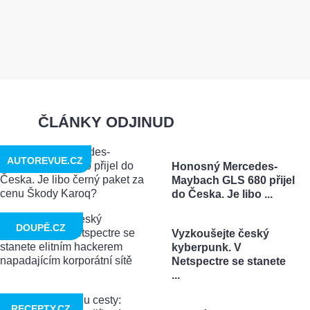
ČLÁNKY ODJINUD
AUTOREVUE.CZ
Honosný Mercedes-
Maybach GLS 680 přijel
do Česka. Je libo ...
DOUPĚ.CZ
Vyzkoušejte český
kyberpunk. V
Netspectre se stanete
...
RECEPTY.CZ