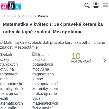
Ábíčko.cz
Přečti si
Příroda
Matematika v květech: Jak pravěká keramika
odhalila tajné znalosti Mezopotámie
10
FOTOGRAFIÍ