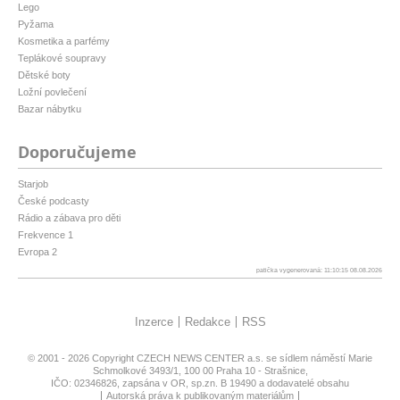
Lego
Pyžama
Kosmetika a parfémy
Teplákové soupravy
Dětské boty
Ložní povlečení
Bazar nábytku
Doporučujeme
Starjob
České podcasty
Rádio a zábava pro děti
Frekvence 1
Evropa 2
patička vygenerovaná: 11:10:15 08.08.2026
Inzerce
Redakce
RSS
© 2001 - 2026 Copyright
CZECH NEWS CENTER a.s.
se sídlem náměstí Marie
Schmolkové 3493/1, 100 00 Praha 10 - Strašnice,
IČO: 02346826, zapsána v OR, sp.zn. B 19490 a dodavatelé obsahu
Autorská práva k publikovaným materiálům