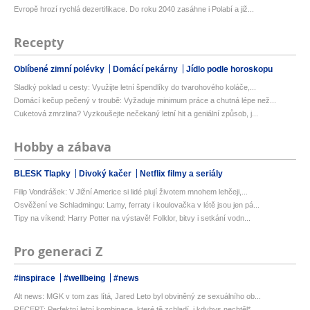
Evropě hrozí rychlá dezertifikace. Do roku 2040 zasáhne i Polabí a již...
Recepty
Oblíbené zimní polévky
Domácí pekárny
Jídlo podle horoskopu
Sladký poklad u cesty: Využijte letní špendlíky do tvarohového koláče,...
Domácí kečup pečený v troubě: Vyžaduje minimum práce a chutná lépe než...
Cuketová zmrzlina? Vyzkoušejte nečekaný letní hit a geniální způsob, j...
Hobby a zábava
BLESK Tlapky
Divoký kačer
Netflix filmy a seriály
Filip Vondrášek: V Jižní Americe si lidé plují životem mnohem lehčeji,...
Osvěžení ve Schladmingu: Lamy, ferraty i koulovačka v létě jsou jen pá...
Tipy na víkend: Harry Potter na výstavě! Folklor, bitvy i setkání vodn...
Pro generaci Z
#inspirace
#wellbeing
#news
Alt news: MGK v tom zas lítá, Jared Leto byl obviněný ze sexuálního ob...
RECEPT: Perfektní letní kombinace, které tě zchladí, i kdybys nechtěl*...