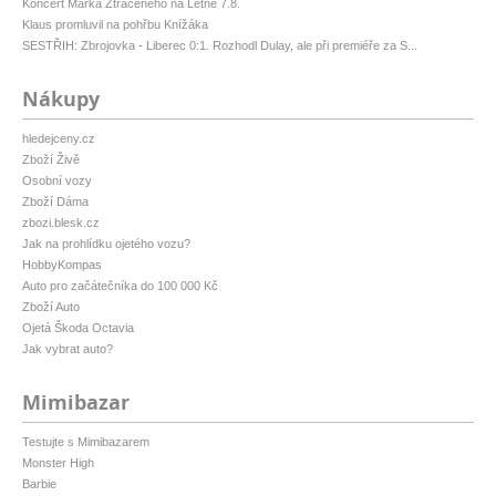
Koncert Marka Ztraceného na Letné 7.8.
Klaus promluvil na pohřbu Knížáka
SESTŘIH: Zbrojovka - Liberec 0:1. Rozhodl Dulay, ale při premiéře za S...
Nákupy
hledejceny.cz
Zboží Živě
Osobní vozy
Zboží Dáma
zbozi.blesk.cz
Jak na prohlídku ojetého vozu?
HobbyKompas
Auto pro začátečníka do 100 000 Kč
Zboží Auto
Ojetá Škoda Octavia
Jak vybrat auto?
Mimibazar
Testujte s Mimibazarem
Monster High
Barbie