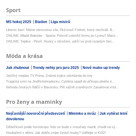
Sport
MS hokej 2025
Biatlon
Liga mistrů
Liberec baví. Máme obrovskou sílu, říká kouč Fodrek, který nechválí. B...
ONLINE: Mladá Boleslav - Sparta. Potvrdí Letenští formu po Lyonu? Mace...
ONLINE: Teplice - Plzeň. Hyský v ohrožení, udrží se proti rozjetým Sev...
Móda a krása
Jak zhubnout
Trendy nehty pro jaro 2025
Nové make-up trendy
Jiskřivý mejdan TV Prima: Známá trojice odcházela do tmy
Tragická smrt na Jindřichohradecku: Cyklista spadl do příkopu plného k...
Nehoda českých řidičů v Bavorsku: Pět vážně zraněných! Zasahoval vrtul...
Pro ženy a maminky
Nejčastější novoroční předsevzetí
Miminko a mráz
Jak vybírat letní
dovolenou
Dědečkové podle horoskopu. Kdo se bude s vnoučaty mazlit, chodit na vý...
Houbaření s dětmi. Jak dobře znáte české houby? Udělejte si KVÍZ!