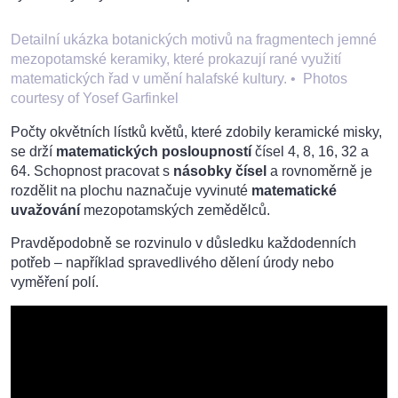
Detailní ukázka botanických motivů na fragmentech jemné
mezopotamské keramiky, které prokazují rané využití
matematických řad v umění halafské kultury.
•
Photos
courtesy of Yosef Garfinkel
Počty okvětních lístků květů, které zdobily keramické misky,
se drží
matematických posloupností
čísel 4, 8, 16, 32 a
64. Schopnost pracovat s
násobky čísel
a rovnoměrně je
rozdělit na plochu naznačuje vyvinuté
matematické
uvažování
mezopotamských zemědělců.
Pravděpodobně se rozvinulo v důsledku každodenních
potřeb – například spravedlivého dělení úrody nebo
vyměření polí.