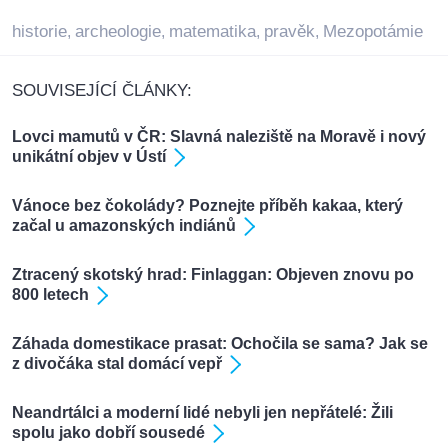
historie
archeologie
matematika
pravěk
Mezopotámie
,
,
,
,
SOUVISEJÍCÍ ČLÁNKY:
Lovci mamutů v ČR: Slavná naleziště na Moravě i nový
unikátní objev v Ústí
Vánoce bez čokolády? Poznejte příběh kakaa, který
začal u amazonských indiánů
Ztracený skotský hrad: Finlaggan: Objeven znovu po
800 letech
Záhada domestikace prasat: Ochočila se sama? Jak se
z divočáka stal domácí vepř
Neandrtálci a moderní lidé nebyli jen nepřátelé: Žili
spolu jako dobří sousedé