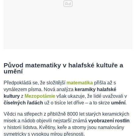
Původ matematiky v halafské kultuře a
umění
Předpokládá se, že složitější
matematika
přišla až s
vynálezem písma. Nová analýza
keramiky halafské
kultury
z
Mezopotámie
však ukazuje, že lidé uvažovali v
číselných řadách
už o tisíce let dříve – a to skrze
umění
.
Vědci na střepech z přibližně 8000 let starých keramických
misek a nádob objevili nejstarší známá
vyobrazení rostlin
v historii lidstva. Květiny, keře a stromy jsou namalovány
symetricky s vysokou mírou přesnosti.