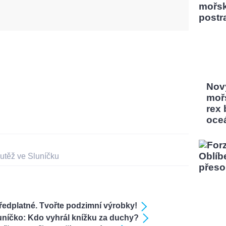
Nový
moř
rex
oce
utěž ve Sluníčku
ředplatné. Tvořte podzimní výrobky!
uníčko: Kdo vyhrál knížku za duchy?