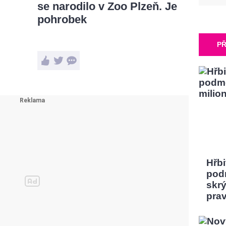
se narodilo v Zoo Plzeň. Je
pohrobek
PŘ
Hřbi
pod
skrý
pra