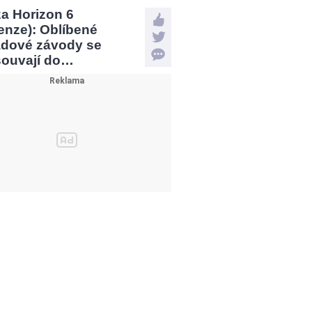
a Horizon 6
enze): Oblíbené
ádové závody se
souvají do…