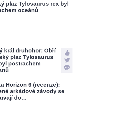
 král druhohor: Obří
ský plaz Tylosaurus
 byl postrachem
ánů