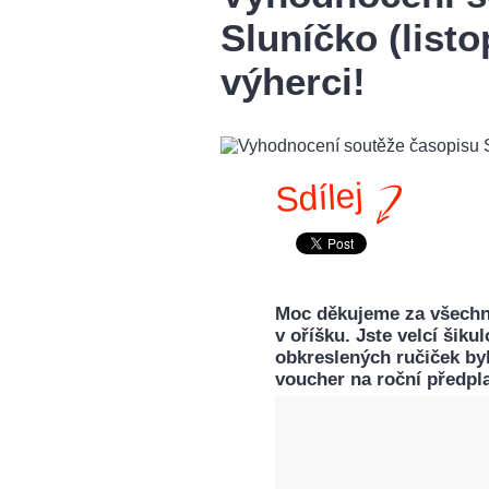
Sluníčko (list
výherci!
Sdílej
Moc děkujeme za všechn
v oříšku. Jste velcí šiku
obkreslených ručiček byl
voucher na roční předpl