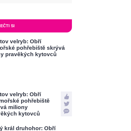
EČTI SI
tov velryb: Obří
mořské pohřebiště
vá miliony
věkých kytovců