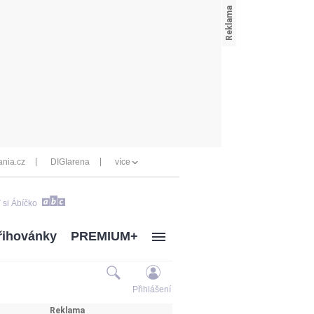
nia.cz
DIGIarena
více
 si Ábíčko
řihovánky
PREMIUM+
Přihlášení