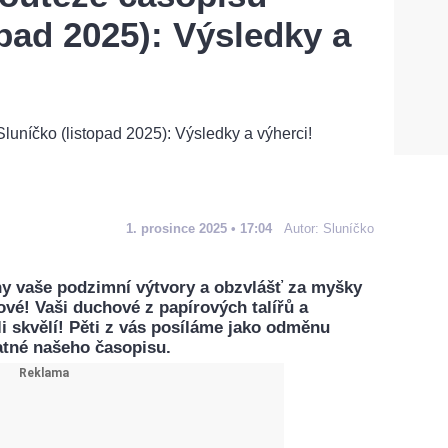
opad 2025): Výsledky a
1. prosince 2025 • 17:04
Autor:
Sluníčko
y vaše podzimní výtvory a obzvlášť za myšky
lové! Vaši duchové z papírových talířů a
i skvělí! Pěti z vás posíláme jako odměnu
atné našeho časopisu.