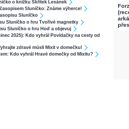
níčko o knížku Skřítek Lesánek
Forz
 časopisem Sluníčko: Známe výherce!
(rec
asopisu Sluníčko
ark
isu Sluníčko o hru Tvořivé magnetky
pře
isu Sluníčko o hru Hoď a objevuj
inec 2025): Kdo vyhrál Povídačky na cesty od
hrajte zdravé müsli Mixit v domečku!
kem: Kdo vyhrál Hravé domečky od Mixitu?