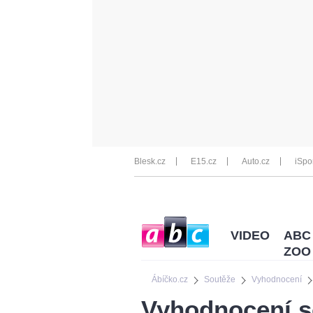
Blesk.cz
E15.cz
Auto.cz
iSpo
VIDEO
ABC
ZOO
Ábíčko.cz
Soutěže
Vyhodnocení
Vyhodnocení s