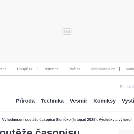
rt.cz
Doupě.cz
Reflex.cz
Živě.cz
MobilMania.cz
AVma
Předplať
Příroda
Technika
Vesmír
Komiksy
Vyst
Vyhodnocení soutěže časopisu Sluníčko (listopad 2025): Výsledky a výherci!
outěže časopisu