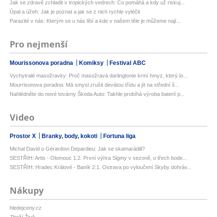
Jak se zdravě zchladit v tropických vedrech: Co pomáhá a kdy už riskuj...
Úpal a úžeh: Jak je poznat a jak se z nich rychle vyléčit
Parazité v nás: Kterým se u nás líbí a kde v našem těle je můžeme nají...
Pro nejmenší
Mourissonova poradna
Komiksy
Festival ABC
Vychytralé masožravky: Proč masožravá darlingtonie krmí hmyz, který lo...
Mourrisonova poradna: Má smysl zrušit devátou třídu a jít na střední š...
Nahlédněte do nové továrny Škoda Auto: Takhle probíhá výroba baterií p...
Video
Prostor X
Branky, body, kokoti
Fortuna liga
Michal David o Gérardovi Depardieu: Jak se skamarádili?
SESTŘIH: Artis - Olomouc 1:2. První výhra Sigmy v sezoně, o třech bode...
SESTŘIH: Hradec Králové - Baník 2:1. Ostrava po vyloučení Skyby dohráv...
Nákupy
hledejceny.cz