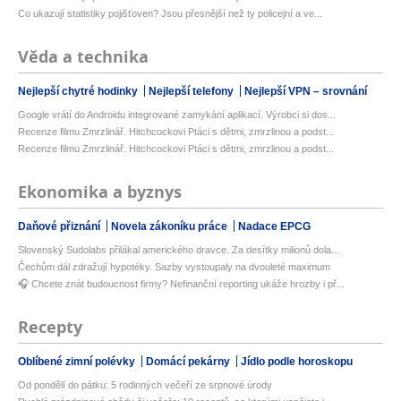
Co ukazují statistiky pojišťoven? Jsou přesnější než ty policejní a ve...
Věda a technika
Nejlepší chytré hodinky
Nejlepší telefony
Nejlepší VPN – srovnání
Google vrátí do Androidu integrované zamykání aplikací. Výrobci si dos...
Recenze filmu Zmrzlinář. Hitchcockovi Ptáci s dětmi, zmrzlinou a podst...
Recenze filmu Zmrzlinář. Hitchcockovi Ptáci s dětmi, zmrzlinou a podst...
Ekonomika a byznys
Daňové přiznání
Novela zákoníku práce
Nadace EPCG
Slovenský Sudolabs přilákal amerického dravce. Za desítky milionů dola...
Čechům dál zdražují hypotéky. Sazby vystoupaly na dvouleté maximum
🎧 Chcete znát budoucnost firmy? Nefinanční reporting ukáže hrozby i př...
Recepty
Oblíbené zimní polévky
Domácí pekárny
Jídlo podle horoskopu
Od pondělí do pátku: 5 rodinných večeří ze srpnové úrody