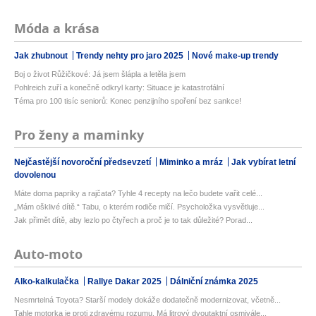
Móda a krása
Jak zhubnout
Trendy nehty pro jaro 2025
Nové make-up trendy
Boj o život Růžičkové: Já jsem šlápla a letěla jsem
Pohlreich zuří a konečně odkryl karty: Situace je katastrofální
Téma pro 100 tisíc seniorů: Konec penzijního spoření bez sankce!
Pro ženy a maminky
Nejčastější novoroční předsevzetí
Miminko a mráz
Jak vybírat letní
dovolenou
Máte doma papriky a rajčata? Tyhle 4 recepty na lečo budete vařit celé...
„Mám ošklivé dítě.“ Tabu, o kterém rodiče mlčí. Psycholožka vysvětluje...
Jak přimět dítě, aby lezlo po čtyřech a proč je to tak důležité? Porad...
Auto-moto
Alko-kalkulačka
Rallye Dakar 2025
Dálniční známka 2025
Nesmrtelná Toyota? Starší modely dokáže dodatečně modernizovat, včetně...
Tahle motorka je proti zdravému rozumu. Má litrový dvoutaktní osmivále...