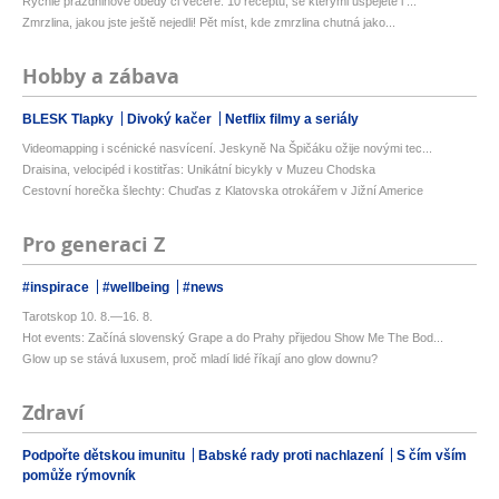
Rychlé prázdninové obědy či večeře: 10 receptů, se kterými uspějete i ...
Zmrzlina, jakou jste ještě nejedli! Pět míst, kde zmrzlina chutná jako...
Hobby a zábava
BLESK Tlapky
Divoký kačer
Netflix filmy a seriály
Videomapping i scénické nasvícení. Jeskyně Na Špičáku ožije novými tec...
Draisina, velocipéd i kostitřas: Unikátní bicykly v Muzeu Chodska
Cestovní horečka šlechty: Chuďas z Klatovska otrokářem v Jižní Americe
Pro generaci Z
#inspirace
#wellbeing
#news
Tarotskop 10. 8.—16. 8.
Hot events: Začíná slovenský Grape a do Prahy přijedou Show Me The Bod...
Glow up se stává luxusem, proč mladí lidé říkají ano glow downu?
Zdraví
Podpořte dětskou imunitu
Babské rady proti nachlazení
S čím vším
pomůže rýmovník