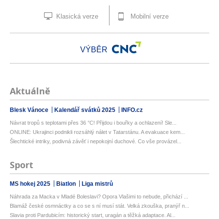
Klasická verze
Mobilní verze
VÝBĚR
Aktuálně
Blesk Vánoce
Kalendář svátků 2025
INFO.cz
Návrat tropů s teplotami přes 36 °C! Přijdou i bouřky a ochlazení! Sle...
ONLINE: Ukrajinci podnikli rozsáhlý nálet v Tatarstánu. A evakuace kem...
Šlechtické intriky, podivná závěť i nepokojní duchové. Co vše provázel...
Sport
MS hokej 2025
Biatlon
Liga mistrů
Náhrada za Macka v Mladé Boleslavi? Opora Vlašimi to nebude, přichází ...
Blamáž české osmnáctky a co se s ní musí stát. Velká zkouška, pranýř n...
Slavia proti Pardubicím: historický start, uragán a těžká adaptace. Al...