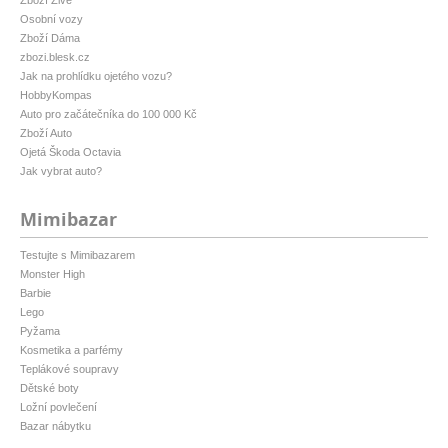
Zboží Živě
Osobní vozy
Zboží Dáma
zbozi.blesk.cz
Jak na prohlídku ojetého vozu?
HobbyKompas
Auto pro začátečníka do 100 000 Kč
Zboží Auto
Ojetá Škoda Octavia
Jak vybrat auto?
Mimibazar
Testujte s Mimibazarem
Monster High
Barbie
Lego
Pyžama
Kosmetika a parfémy
Teplákové soupravy
Dětské boty
Ložní povlečení
Bazar nábytku