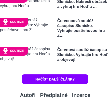
Sluníčko: Nakresli obrázek
a vyhraj hru Hoď a …
Červencová soutěž
SOUTĚŽE
časopisu Sluníčko:
Vyhrajte postřehovou hru
Z…
Červnová soutěž časopisu
SOUTĚŽE
Sluníčko: Vyhrajte hru Hoď
a objevuj!
NAČÍST DALŠÍ ČLÁNKY
Autoři
Předplatné
Inzerce