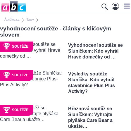
Ábíčko.cz
Tagy
vyhodnocení soutěže - články s klíčovým
slovem
Vyhodnocení soutěže se
SOUTĚŽE
Sluníčkem: Kdo vyhrál
Hravé domečky od …
Výsledky soutěže
SOUTĚŽE
Sluníčka: Kdo vyhrál
stavebnice Plus-Plus
Activity?
Březnová soutěž se
SOUTĚŽE
Sluníčkem: Vyhrajte
plyšáka Care Bear a
ukažte…