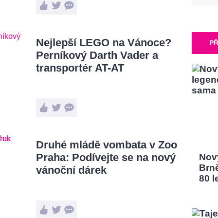
Nejlepší LEGO na Vánoce?
PŘ
Perníkový Darth Vader a
transportér AT-AT
Druhé mládě vombata v Zoo
Praha: Podívejte se na nový
Nový
Brn
vánoční dárek
80 l