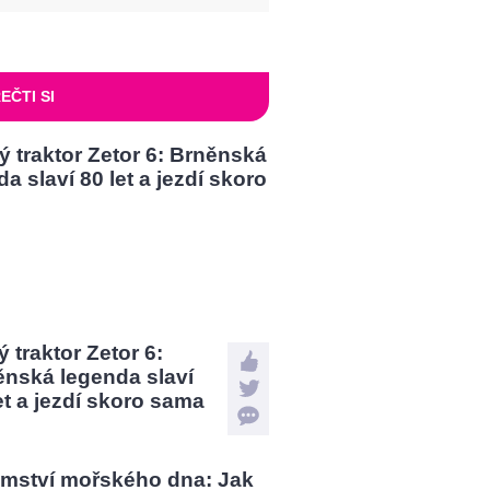
EČTI SI
 traktor Zetor 6:
ěnská legenda slaví
et a jezdí skoro sama