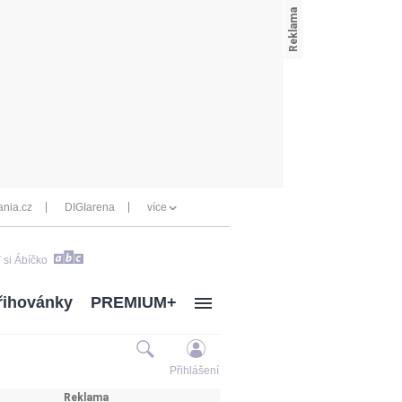
nia.cz
DIGIarena
více
 si Ábíčko
řihovánky
PREMIUM+
Přihlášení