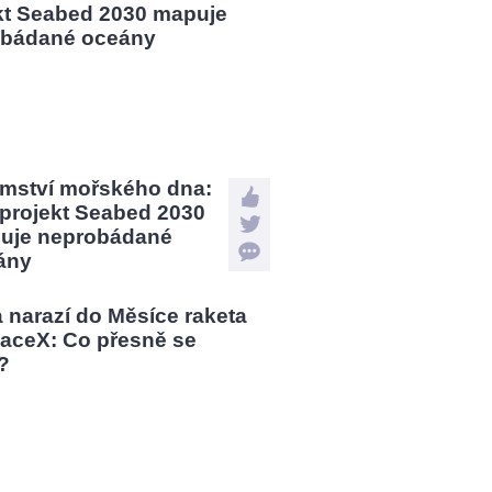
emství mořského dna:
 projekt Seabed 2030
uje neprobádané
ány