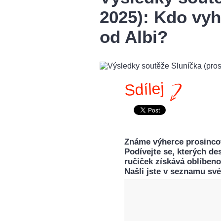
2025): Kdo vyh
od Albi?
Sdílej
Známe výherce prosincov
Podívejte se, kterých de
ručiček získává oblíbeno
Našli jste v seznamu sv