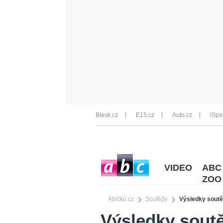
Blesk.cz
E15.cz
Auto.cz
iSpo
VIDEO
ABC
ZOO
Ábíčko.cz
Soutěže
Výsledky soutě
Výsledky soutě