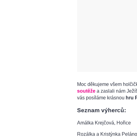
Moc děkujeme všem holčičká
soutěže
a zaslali nám Ježíš
vás posíláme krásnou
hru 
Seznam výherců:
Amálka Krejčová, Hořice
Rozálka a Kristýnka Pelán