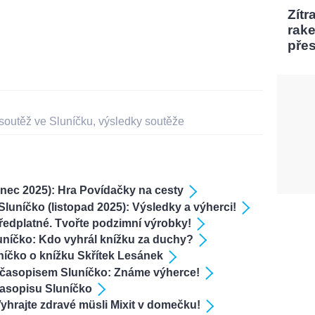
Zítr
rak
pře
soutěž ve Sluníčku
,
výsledky soutěže
inec 2025): Hra Povídačky na cesty
uníčko (listopad 2025): Výsledky a výherci!
ředplatné. Tvořte podzimní výrobky!
uníčko: Kdo vyhrál knížku za duchy?
níčko o knížku Skřítek Lesánek
 časopisem Sluníčko: Známe výherce!
asopisu Sluníčko
hrajte zdravé müsli Mixit v domečku!