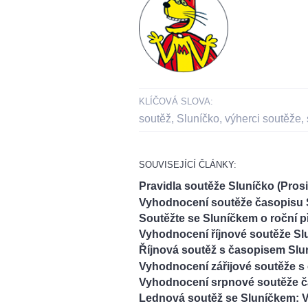
KLÍČOVÁ SLOVA:
soutěž
,
Sluníčko
,
výherci soutěže
,
SOUVISEJÍCÍ ČLÁNKY:
Pravidla soutěže Sluníčko (Pros
Vyhodnocení soutěže časopisu Sl
Soutěžte se Sluníčkem o roční p
Vyhodnocení říjnové soutěže Sl
Říjnová soutěž s časopisem Slu
Vyhodnocení zářijové soutěže s
Vyhodnocení srpnové soutěže č
Lednová soutěž se Sluníčkem: Vy