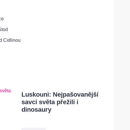
ce
Stod
d Cidlinou
Luskouni: Nejpašovanější
savci světa přežili i
dinosaury