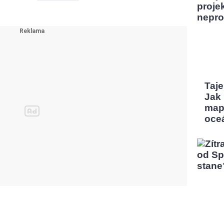
Taj
Jak
map
oce