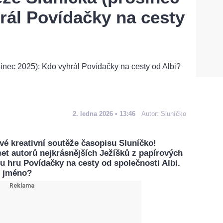
rál Povídačky na cesty
2. ledna 2026 • 13:46
Autor:
Sluníčko
é kreativní soutěže časopisu Sluníčko!
set autorů nejkrásnějších Ježíšků z papírových
u hru Povídačky na cesty od společnosti Albi.
é jméno?