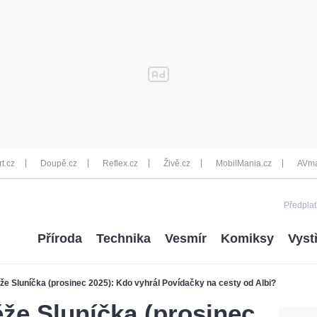
rt.cz
Doupě.cz
Reflex.cz
Živě.cz
MobilMania.cz
AVma
Předplať
Příroda
Technika
Vesmír
Komiksy
Vyst
že Sluníčka (prosinec 2025): Kdo vyhrál Povídačky na cesty od Albi?
že Sluníčka (prosinec