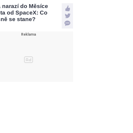
a narazí do Měsíce
eta od SpaceX: Co
sně se stane?