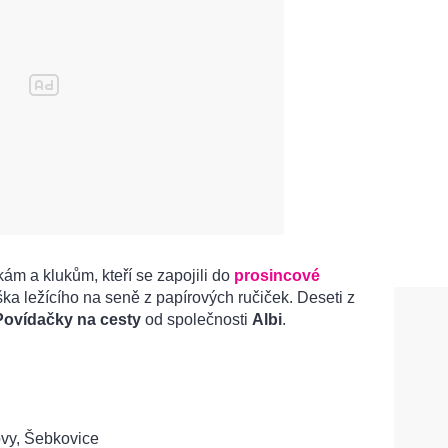
m a klukům, kteří se zapojili do
prosincové
ka ležícího na seně z papírových ručiček. Deseti z
Povídačky na cesty
od společnosti
Albi
.
ovy, Šebkovice