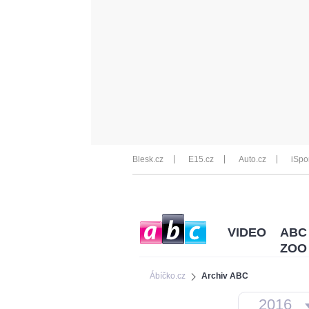
Blesk.cz
E15.cz
Auto.cz
iSpo
VIDEO
ABC
ZOO
Ábíčko.cz
Archiv ABC
2016