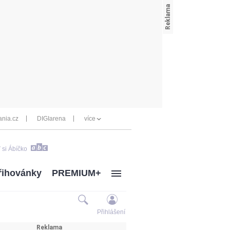
nia.cz
DIGIarena
více
 si Ábíčko
řihovánky
PREMIUM+
Přihlášení