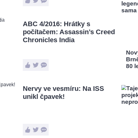
ABC 4/2016: Hrátky s
počítačem: Assassin’s Creed
Chronicles India
Nový
Brn
80 l
Nervy ve vesmíru: Na ISS
unikl čpavek!