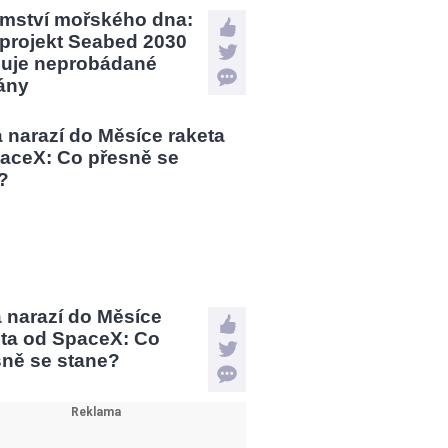
emství mořského dna:
 projekt Seabed 2030
uje neprobádané
ány
a narazí do Měsíce
eta od SpaceX: Co
sně se stane?