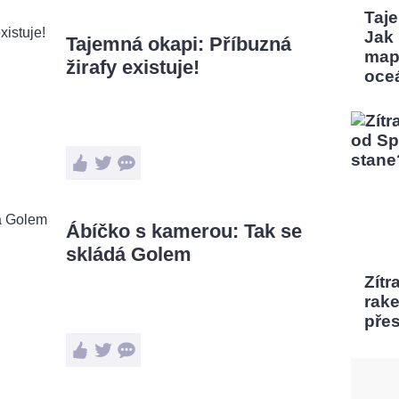
Taj
Jak
Tajemná okapi: Příbuzná
map
žirafy existuje!
oce
Ábíčko s kamerou: Tak se
skládá Golem
Zítr
rak
pře