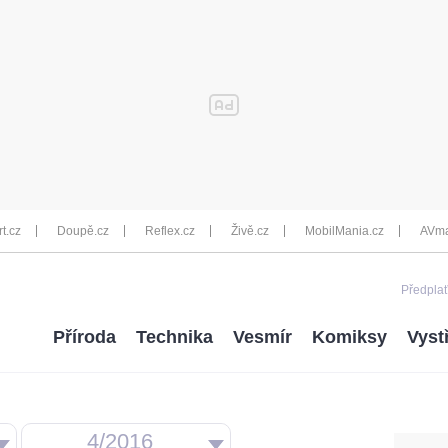
rt.cz
Doupě.cz
Reflex.cz
Živě.cz
MobilMania.cz
AVma
Předplať
Příroda
Technika
Vesmír
Komiksy
Vyst
4/2016