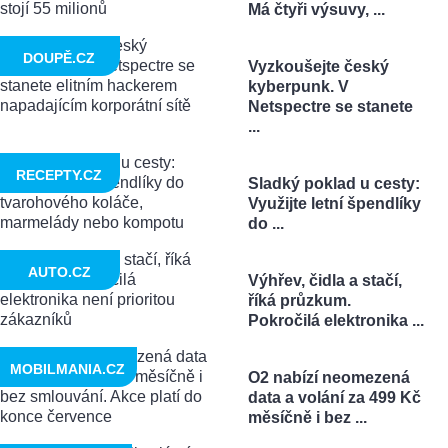
Má čtyři výsuvy, ...
DOUPĚ.CZ
Vyzkoušejte český
kyberpunk. V
Netspectre se stanete
...
RECEPTY.CZ
Sladký poklad u cesty:
Využijte letní špendlíky
do ...
AUTO.CZ
Výhřev, čidla a stačí,
říká průzkum.
Pokročilá elektronika ...
MOBILMANIA.CZ
O2 nabízí neomezená
data a volání za 499 Kč
měsíčně i bez ...