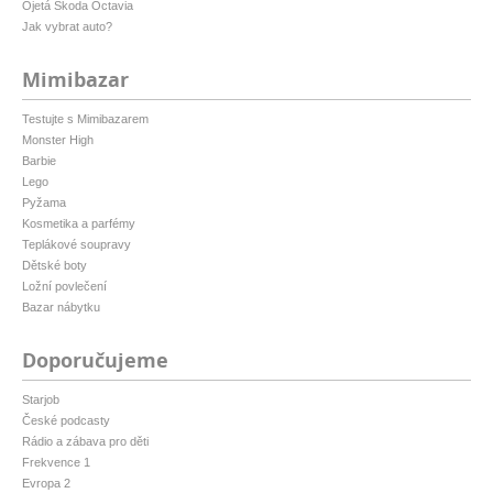
Ojetá Škoda Octavia
Jak vybrat auto?
Mimibazar
Testujte s Mimibazarem
Monster High
Barbie
Lego
Pyžama
Kosmetika a parfémy
Teplákové soupravy
Dětské boty
Ložní povlečení
Bazar nábytku
Doporučujeme
Starjob
České podcasty
Rádio a zábava pro děti
Frekvence 1
Evropa 2