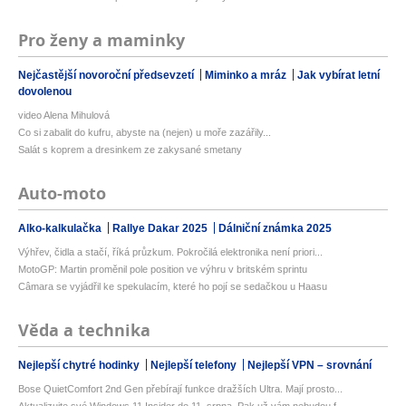
Pro ženy a maminky
Nejčastější novoroční předsevzetí
Miminko a mráz
Jak vybírat letní
dovolenou
video Alena Mihulová
Co si zabalit do kufru, abyste na (nejen) u moře zazářily...
Salát s koprem a dresinkem ze zakysané smetany
Auto-moto
Alko-kalkulačka
Rallye Dakar 2025
Dálniční známka 2025
Výhřev, čidla a stačí, říká průzkum. Pokročilá elektronika není priori...
MotoGP: Martin proměnil pole position ve výhru v britském sprintu
Câmara se vyjádřil ke spekulacím, které ho pojí se sedačkou u Haasu
Věda a technika
Nejlepší chytré hodinky
Nejlepší telefony
Nejlepší VPN – srovnání
Bose QuietComfort 2nd Gen přebírají funkce dražších Ultra. Mají prosto...
Aktualizujte své Windows 11 Insider do 11. srpna. Pak už vám nebudou f...