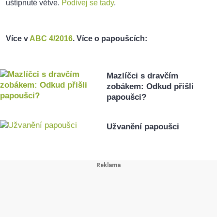
uštípnuté větve.
Podívej se tady
.
Více v
ABC 4/2016
.
Více o papoušcích:
Mazlíčci s dravčím
zobákem: Odkud přišli
papoušci?
Užvanění papoušci