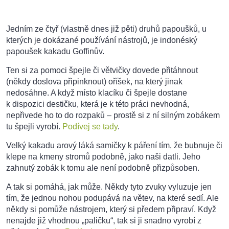
Jedním ze čtyř (vlastně dnes již pěti) druhů papoušků, u
kterých je dokázané používání nástrojů, je indonéský
papoušek kakadu Goffinův.
Ten si za pomoci špejle či větvičky dovede přitáhnout
(někdy doslova připinknout) oříšek, na který jinak
nedosáhne. A když místo klacíku či špejle dostane
k dispozici destičku, která je k této práci nevhodná,
nepřivede ho to do rozpaků – prostě si z ní silným zobákem
tu špejli vyrobí.
Podívej se tady
.
Velký kakadu arový láká samičky k páření tím, že bubnuje či
klepe na kmeny stromů podobně, jako naši datli. Jeho
zahnutý zobák k tomu ale není podobně přizpůsoben.
A tak si pomáhá, jak může. Někdy tyto zvuky vyluzuje jen
tím, že jednou nohou podupává na větev, na které sedí. Ale
někdy si pomůže nástrojem, který si předem připraví. Když
nenajde již vhodnou „paličku“, tak si ji snadno vyrobí z