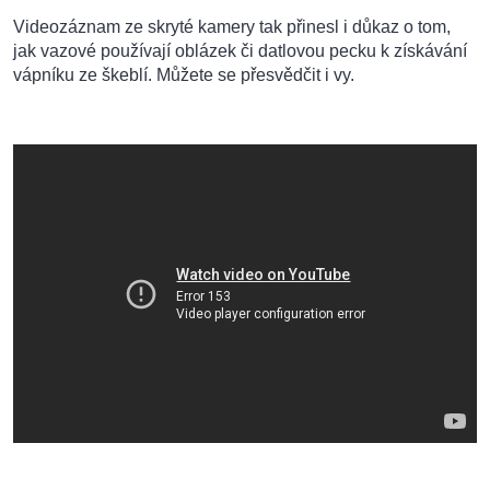
Videozáznam ze skryté kamery tak přinesl i důkaz o tom,
jak vazové používají oblázek či datlovou pecku k získávání
vápníku ze škeblí. Můžete se přesvědčit i vy.