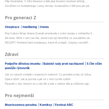
Filip Vondrášek: V Jižní Americe si lidé plují životem mnohem lehčeji,...
Osvěžení ve Schladmingu: Lamy, ferraty i koulovačka v létě jsou jen pá...
Pro generaci Z
#inspirace
#wellbeing
#news
Pop Culture Wrap: Ariana Grande promluvila o svém ústupu z veřejného ž...
Alt news: MGK v tom zas lítá, Jared Leto byl obviněný ze sexuálního ob...
RECEPT: Perfektní letní kombinace, které tě zchladí, i kdybys nechtěl*...
Zdraví
Podpořte dětskou imunitu
Babské rady proti nachlazení
S čím vším
pomůže rýmovník
Jak se zdravě zchladit v tropických vedrech: Co pomáhá a kdy už riskuj...
Úpal a úžeh: Jak je poznat a jak se z nich rychle vyléčit
Parazité v nás: Kterým se u nás líbí a kde v našem těle je můžeme nají...
Pro nejmenší
Mourissonova poradna
Komiksy
Festival ABC