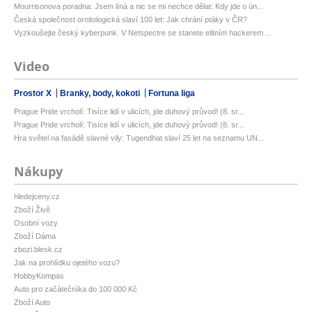
Mourrisonova poradna: Jsem líná a nic se mi nechce dělat: Kdy jde o ún...
Česká společnost ornitologická slaví 100 let: Jak chrání ptáky v ČR?
Vyzkoušejte český kyberpunk. V Netspectre se stanete elitním hackerem ...
Video
Prostor X
Branky, body, kokoti
Fortuna liga
Prague Pride vrcholí: Tisíce lidí v ulicích, jde duhový průvod! (8. sr...
Prague Pride vrcholí: Tisíce lidí v ulicích, jde duhový průvod! (8. sr...
Hra světel na fasádě slavné vily: Tugendhat slaví 25 let na seznamu UN...
Nákupy
hledejceny.cz
Zboží Živě
Osobní vozy
Zboží Dáma
zbozi.blesk.cz
Jak na prohlídku ojetého vozu?
HobbyKompas
Auto pro začátečníka do 100 000 Kč
Zboží Auto