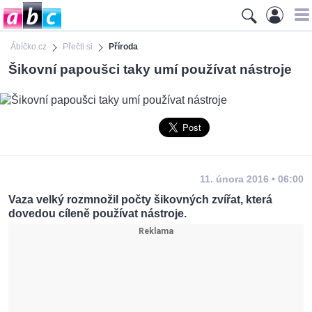
Ábíčko.cz
Přečti si
Příroda
Šikovní papoušci taky umí používat nástroje
11. února 2016 • 06:00
Vaza velký rozmnožil počty šikovných zvířat, která
dovedou cíleně používat nástroje.