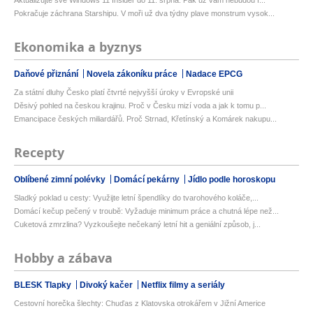
Pokračuje záchrana Starshipu. V moři už dva týdny plave monstrum vysok...
Ekonomika a byznys
Daňové přiznání
Novela zákoníku práce
Nadace EPCG
Za státní dluhy Česko platí čtvrté nejvyšší úroky v Evropské unii
Děsivý pohled na českou krajinu. Proč v Česku mizí voda a jak k tomu p...
Emancipace českých miliardářů. Proč Strnad, Křetínský a Komárek nakupu...
Recepty
Oblíbené zimní polévky
Domácí pekárny
Jídlo podle horoskopu
Sladký poklad u cesty: Využijte letní špendlíky do tvarohového koláče,...
Domácí kečup pečený v troubě: Vyžaduje minimum práce a chutná lépe než...
Cuketová zmrzlina? Vyzkoušejte nečekaný letní hit a geniální způsob, j...
Hobby a zábava
BLESK Tlapky
Divoký kačer
Netflix filmy a seriály
Cestovní horečka šlechty: Chuďas z Klatovska otrokářem v Jižní Americe