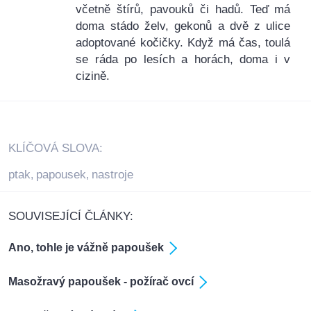
včetně štírů, pavouků či hadů. Teď má
doma stádo želv, gekonů a dvě z ulice
adoptované kočičky. Když má čas, toulá
se ráda po lesích a horách, doma i v
cizině.
KLÍČOVÁ SLOVA:
ptak
papousek
nastroje
,
,
SOUVISEJÍCÍ ČLÁNKY:
Ano, tohle je vážně papoušek
Masožravý papoušek - požírač ovcí