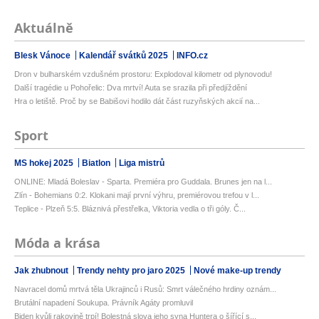
Aktuálně
Blesk Vánoce
Kalendář svátků 2025
INFO.cz
Dron v bulharském vzdušném prostoru: Explodoval kilometr od plynovodu!
Další tragédie u Pohořelic: Dva mrtví! Auta se srazila při předjíždění
Hra o letiště. Proč by se Babišovi hodilo dát část ruzyňských akcií na...
Sport
MS hokej 2025
Biatlon
Liga mistrů
ONLINE: Mladá Boleslav - Sparta. Premiéra pro Guddala. Brunes jen na l...
Zlín - Bohemians 0:2. Klokani mají první výhru, premiérovou trefou v l...
Teplice - Plzeň 5:5. Bláznivá přestřelka, Viktoria vedla o tři góly. Č...
Móda a krása
Jak zhubnout
Trendy nehty pro jaro 2025
Nové make-up trendy
Navracel domů mrtvá těla Ukrajinců i Rusů: Smrt válečného hrdiny oznám...
Brutální napadení Soukupa. Právník Agáty promluvil
Biden kvůli rakovině trpí! Bolestná slova jeho syna Huntera o šířící s...