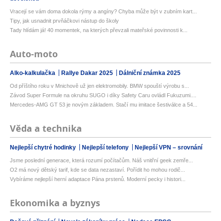
Vracejí se vám doma dokola rýmy a angíny? Chyba může být v zubním kart...
Tipy, jak usnadnit prvňáčkovi nástup do školy
Tady hlídám já! 40 momentek, na kterých převzali mateřské povinnosti k...
Auto-moto
Alko-kalkulačka
Rallye Dakar 2025
Dálniční známka 2025
Od příštího roku v Mnichově už jen elektromobily. BMW spouští výrobu s...
Závod Super Formule na okruhu SUGO i díky Safety Caru ovládl Fukuzumi....
Mercedes-AMG GT 53 je novým základem. Stačí mu imitace šestiválce a 54...
Věda a technika
Nejlepší chytré hodinky
Nejlepší telefony
Nejlepší VPN – srovnání
Jsme poslední generace, která rozumí počítačům. Náš vnitřní geek zemře...
O2 má nový dětský tarif, kde se data nezastaví. Pořídit ho mohou rodič...
Vybíráme nejlepší herní adaptace Pána prstenů. Moderní pecky i histori...
Ekonomika a byznys