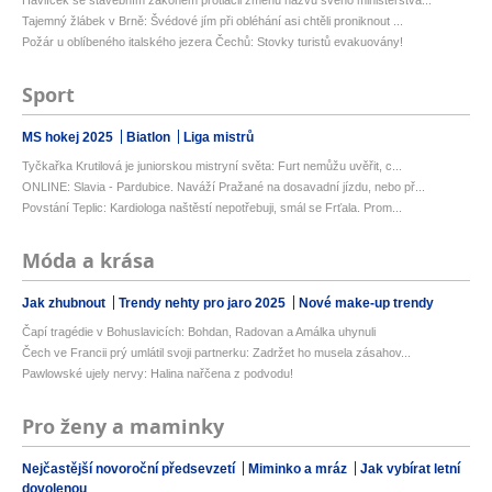
Havlíček se stavebním zákonem protlačil změnu názvu svého ministerstva...
Tajemný žlábek v Brně: Švédové jím při obléhání asi chtěli proniknout ...
Požár u oblíbeného italského jezera Čechů: Stovky turistů evakuovány!
Sport
MS hokej 2025
Biatlon
Liga mistrů
Tyčkařka Krutilová je juniorskou mistryní světa: Furt nemůžu uvěřit, c...
ONLINE: Slavia - Pardubice. Naváží Pražané na dosavadní jízdu, nebo př...
Povstání Teplic: Kardiologa naštěstí nepotřebuji, smál se Frťala. Prom...
Móda a krása
Jak zhubnout
Trendy nehty pro jaro 2025
Nové make-up trendy
Čapí tragédie v Bohuslavicích: Bohdan, Radovan a Amálka uhynuli
Čech ve Francii prý umlátil svoji partnerku: Zadržet ho musela zásahov...
Pawlowské ujely nervy: Halina nařčena z podvodu!
Pro ženy a maminky
Nejčastější novoroční předsevzetí
Miminko a mráz
Jak vybírat letní
dovolenou