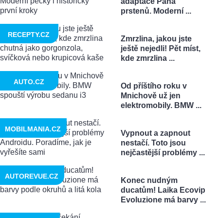
adaptace Pána
prstenů. Moderní ...
RECEPTY.CZ
Zmrzlina, jakou jste
ještě nejedli! Pět míst,
kde zmrzlina ...
AUTO.CZ
Od příštího roku v
Mnichově už jen
elektromobily. BMW ...
MOBILMANIA.CZ
Vypnout a zapnout
nestačí. Toto jsou
nejčastější problémy ...
AUTOREVUE.CZ
Konec nudným
ducatům! Laika Ecovip
Evoluzione má barvy ...