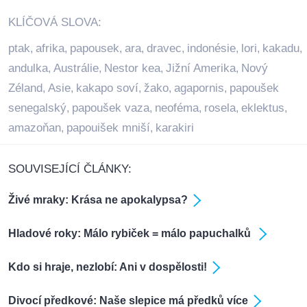
KLÍČOVÁ SLOVA:
ptak
afrika
papousek
ara
dravec
indonésie
lori
kakadu
,
,
,
,
,
,
,
,
andulka
Austrálie
Nestor kea
Jižní Amerika
Nový
,
,
,
,
Zéland
Asie
kakapo soví
žako
agapornis
papoušek
,
,
,
,
,
senegalský
papoušek vaza
neoféma
rosela
eklektus
,
,
,
,
,
amazoňan
papouišek mniší
karakiri
,
,
SOUVISEJÍCÍ ČLÁNKY:
Živé mraky: Krása ne apokalypsa?
Hladové roky: Málo rybiček = málo papuchalků
Kdo si hraje, nezlobí: Ani v dospělosti!
Divocí předkové: Naše slepice má předků více