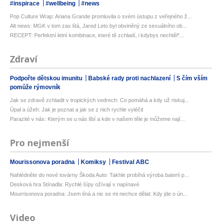
#inspirace
#wellbeing
#news
Pop Culture Wrap: Ariana Grande promluvila o svém ústupu z veřejného ž...
Alt news: MGK v tom zas lítá, Jared Leto byl obviněný ze sexuálního ob...
RECEPT: Perfektní letní kombinace, které tě zchladí, i kdybys nechtěl*...
Zdraví
Podpořte dětskou imunitu
Babské rady proti nachlazení
S čím vším
pomůže rýmovník
Jak se zdravě zchladit v tropických vedrech: Co pomáhá a kdy už riskuj...
Úpal a úžeh: Jak je poznat a jak se z nich rychle vyléčit
Parazité v nás: Kterým se u nás líbí a kde v našem těle je můžeme nají...
Pro nejmenší
Mourissonova poradna
Komiksy
Festival ABC
Nahlédněte do nové továrny Škoda Auto: Takhle probíhá výroba baterií p...
Desková hra Stínadla: Rychlé šípy ožívají v napínavé
Mourrisonova poradna: Jsem líná a nic se mi nechce dělat: Kdy jde o ún...
Video