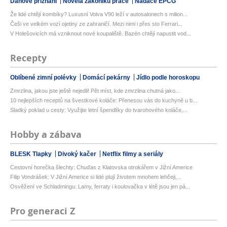
Daňové přiznání
Novela zákoníku práce
Nadace EPCG
Že lidé chtějí kombíky? Luxusní Volva V90 leží v autosalonech s milion...
Češi ve velkém vozí ojetiny ze zahraničí. Mezi nimi i přes sto Ferrari...
V Holešovicích má vzniknout nové koupaliště. Bazén chtějí napustit vod...
Recepty
Oblíbené zimní polévky
Domácí pekárny
Jídlo podle horoskopu
Zmrzlina, jakou jste ještě nejedli! Pět míst, kde zmrzlina chutná jako...
10 nejlepších receptů na švestkové koláče: Přenesou vás do kuchyně u b...
Sladký poklad u cesty: Využijte letní špendlíky do tvarohového koláče,...
Hobby a zábava
BLESK Tlapky
Divoký kačer
Netflix filmy a seriály
Cestovní horečka šlechty: Chuďas z Klatovska otrokářem v Jižní Americe
Filip Vondrášek: V Jižní Americe si lidé plují životem mnohem lehčeji,...
Osvěžení ve Schladmingu: Lamy, ferraty i koulovačka v létě jsou jen pá...
Pro generaci Z