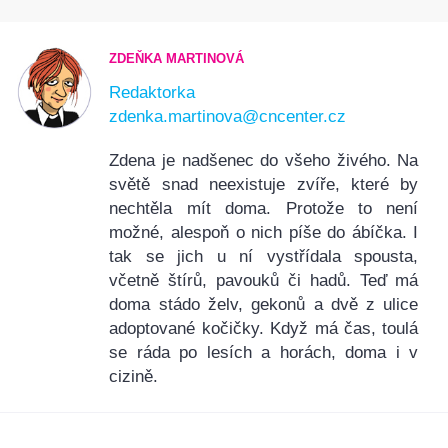
ZDEŇKA MARTINOVÁ
Redaktorka
zdenka.martinova@cncenter.cz
Zdena je nadšenec do všeho živého. Na
světě snad neexistuje zvíře, které by
nechtěla mít doma. Protože to není
možné, alespoň o nich píše do ábíčka. I
tak se jich u ní vystřídala spousta,
včetně štírů, pavouků či hadů. Teď má
doma stádo želv, gekonů a dvě z ulice
adoptované kočičky. Když má čas, toulá
se ráda po lesích a horách, doma i v
cizině.