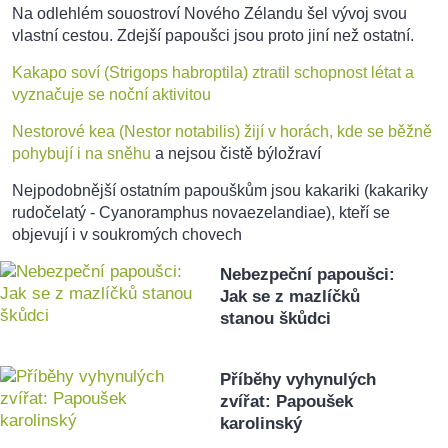
Na odlehlém souostroví Nového Zélandu šel vývoj svou
vlastní cestou. Zdejší papoušci jsou proto jiní než ostatní.
Kakapo soví (Strigops habroptila) ztratil schopnost létat a
vyznačuje se noční aktivitou
Nestorové kea (Nestor notabilis) žijí v horách, kde se běžně
pohybují i na sněhu
a nejsou čistě býložraví
Nejpodobnější ostatním papouškům jsou kakariki (kakariky
rudočelatý - Cyanoramphus novaezelandiae), kteří se
objevují i v soukromých chovech
Nebezpeční papoušci:
Jak se z mazlíčků
stanou škůdci
Příběhy vyhynulých
zvířat: Papoušek
karolinský