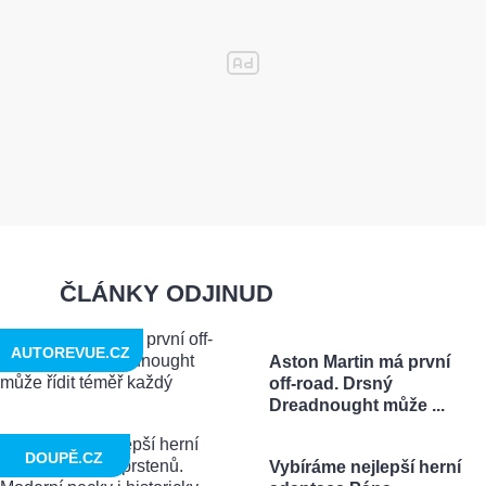
ČLÁNKY ODJINUD
AUTOREVUE.CZ
Aston Martin má první
off-road. Drsný
Dreadnought může ...
DOUPĚ.CZ
Vybíráme nejlepší herní