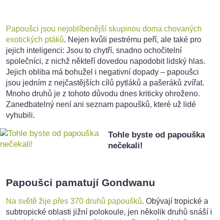
Papoušci jsou nejoblíbenější skupinou doma chovaných
exotických ptáků
. Nejen kvůli pestrému peří, ale také pro
jejich inteligenci: Jsou to chytří, snadno ochočitelní
společníci, z nichž někteří dovedou napodobit lidský hlas.
Jejich obliba má bohužel i negativní dopady – papoušci
jsou jedním z nejčastějších cílů pytláků a pašeráků zvířat.
Mnoho druhů je z tohoto důvodu dnes kriticky ohroženo.
Zanedbatelný není ani seznam papoušků, které už lidé
vyhubili.
Tohle byste od papouška
nečekali!
Papoušci pamatují Gondwanu
Na světě žije přes 370 druhů papoušků
. Obývají tropické a
subtropické oblasti jižní polokoule, jen několik druhů snáší i