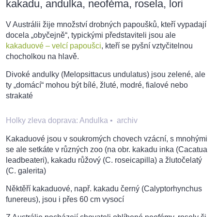
kakadu, andulka, neoféma, rosela, lori
V Austrálii žije množství drobných papoušků, kteří vypadají
docela „obyčejně“, typickými představiteli jsou ale
kakaduové – velcí papoušci
, kteří se pyšní vztyčitelnou
chocholkou na hlavě.
Divoké andulky (Melopsittacus undulatus) jsou zelené, ale
ty „domácí“ mohou být bílé, žluté, modré, fialové nebo
strakaté
Holky zleva doprava: Andulka
•
archiv
Kakaduové jsou v soukromých chovech vzácní, s mnohými
se ale setkáte v různých zoo (na obr. kakadu inka (Cacatua
leadbeateri), kakadu růžový (C. roseicapilla) a žlutočelatý
(C. galerita)
Něktěří kakaduové, např. kakadu černý (Calyptorhynchus
funereus), jsou i přes 60 cm vysocí