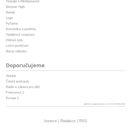
Testujte s Mimibazarem
Monster High
Barbie
Lego
Pyžama
Kosmetika a parfémy
Teplákové soupravy
Dětské boty
Ložní povlečení
Bazar nábytku
Doporučujeme
Starjob
České podcasty
Rádio a zábava pro děti
Frekvence 1
Evropa 2
patička vygenerovaná: 10:10:12 09.08.2026
Inzerce
Redakce
RSS