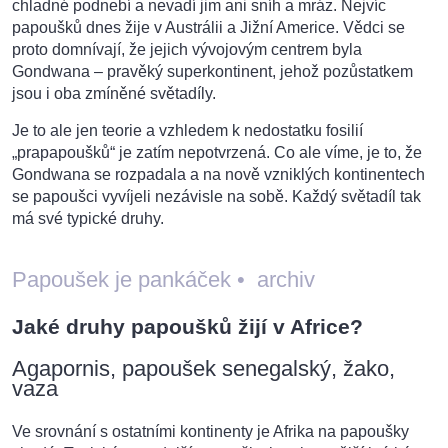
chladné podnebí a nevadí jim ani sníh a mráz. Nejvíc
papoušků dnes žije v Austrálii a Jižní Americe. Vědci se
proto domnívají, že jejich vývojovým centrem byla
Gondwana – pravěký superkontinent, jehož pozůstatkem
jsou i oba zmíněné světadíly.
Je to ale jen teorie a vzhledem k nedostatku fosilií
„prapapoušků“ je zatím nepotvrzená. Co ale víme, je to, že
Gondwana se rozpadala a na nově vzniklých kontinentech
se papoušci vyvíjeli nezávisle na sobě. Každý světadíl tak
má své typické druhy.
Papoušek je pankáček
•
archiv
Jaké druhy papoušků žijí v Africe?
Agapornis, papoušek senegalský, žako,
vaza
Ve srovnání s ostatními kontinenty je Afrika na papoušky