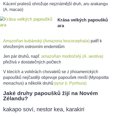
Kácení pralesů ohrožuje nejznámější druh, aru arakangu
(A. macao)
Krása velkých papoušků
ara
Amazoňan kubánský (Amazona leucocephala)
patří k
ohroženým ostrovním endemitům
Jen pár druhů, např.
amazoňan modročelý (A. aestiva)
přežívá v dostatečných počtech
V klecích a voliérách chovatelů se z jihoamerických
papoušků nejčastěji objevuje papoušek mniší (Myiopsitta
monachus) a několik druhů
pyrur (r. Pyrrhura)
Jaké druhy papoušků žijí na Novém
Zélandu?
kakapo soví, nestor kea, karakiri