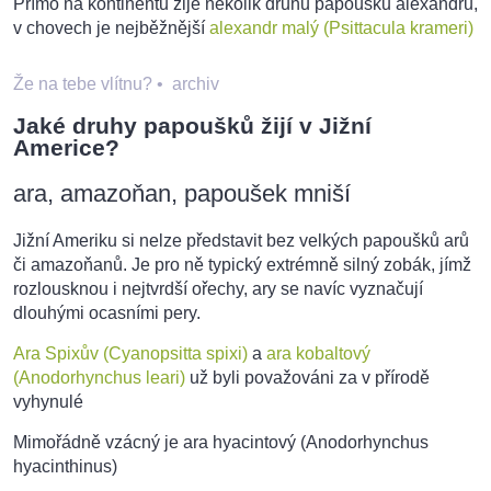
Přímo na kontinentu žije několik druhů papoušků alexandrů,
v chovech je nejběžnější
alexandr malý (Psittacula krameri)
Že na tebe vlítnu?
•
archiv
Jaké druhy papoušků žijí v Jižní
Americe?
ara, amazoňan, papoušek mniší
Jižní Ameriku si nelze představit bez velkých papoušků arů
či amazoňanů. Je pro ně typický extrémně silný zobák, jímž
rozlousknou i nejtvrdší ořechy, ary se navíc vyznačují
dlouhými ocasními pery.
Ara Spixův (Cyanopsitta spixi)
a
ara kobaltový
(Anodorhynchus leari)
už byli považováni za v přírodě
vyhynulé
Mimořádně vzácný je ara hyacintový (Anodorhynchus
hyacinthinus)