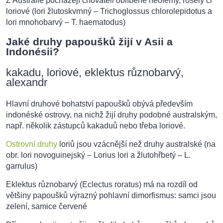
Z Austrálie pocházejí chovateli oblíbené neofémy, rosely či
loriové (lori žlutoskvrnný – Trichoglossus chlorolepidotus a
lori mnohobarvý – T. haematodus)
Jaké druhy papoušků žijí v Asii a
Indonésii?
kakadu, loriové, eklektus různobarvý,
alexandr
Hlavní druhové bohatství papoušků obývá především
indonéské ostrovy, na nichž žijí druhy podobné australským,
např. několik zástupců kakaduů nebo třeba loriové.
Ostrovní druhy
loriů jsou vzácnější než druhy australské (na
obr. lori novoguinejský – Lorius lori a žlutohřbetý – L.
garrulus)
Eklektus různobarvý (Eclectus roratus) má na rozdíl od
většiny papoušků výrazný pohlavní dimorfismus: samci jsou
zelení, samice červené