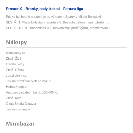
Prostor X
Branky, body, kokoti
Fortuna liga
Priske byl hodně nespokojen s výkonem Sparty v Mladé Boleslavi
SESTŘIH: Mladá Boleslav - Sparta 2:0. Bezzubí Letenští opět ztratili. ...
SESTŘIH: Zlín - Bohemians 0:2. Klokani mají první výhru, premiérovou t...
Nákupy
hledejceny.cz
Zboží Živě
Osobní vozy
Zboží Dáma
zbozi.blesk.cz
Jak na prohlídku ojetého vozu?
HobbyKompas
Auto pro začátečníka do 100 000 Kč
Zboží Auto
Ojetá Škoda Octavia
Jak vybrat auto?
Mimibazar