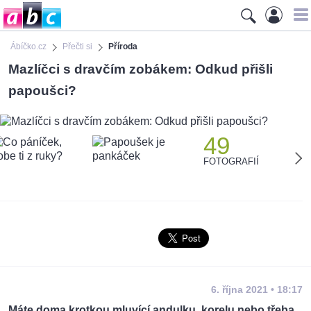
Ábíčko.cz
Přečti si
Příroda
Mazlíčci s dravčím zobákem: Odkud přišli
papoušci?
49
FOTOGRAFIÍ
6. října 2021 • 18:17
Máte doma krotkou mluvící andulku, korelu nebo třeba