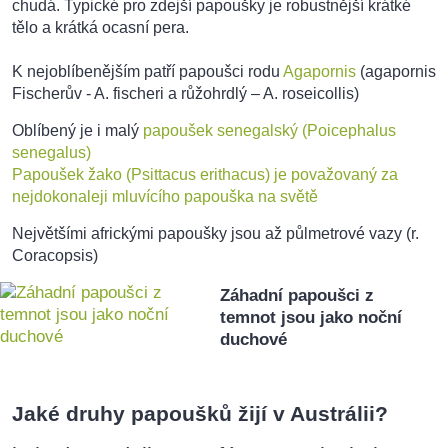
chudá. Typické pro zdejší papoušky je robustnější krátké
tělo a krátká ocasní pera.
K nejoblíbenějším patří papoušci rodu
Agapornis
(agapornis
Fischerův - A. fischeri a růžohrdlý – A. roseicollis)
Oblíbený je i malý
papoušek senegalský (Poicephalus
senegalus)
Papoušek žako (Psittacus erithacus) je považovaný za
nejdokonaleji mluvícího papouška na světě
Největšími africkými papoušky jsou až půlmetrové vazy (r.
Coracopsis)
Záhadní papoušci z
temnot jsou jako noční
duchové
Jaké druhy papoušků žijí v Austrálii?