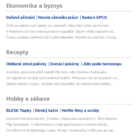
Ekonomika a byznys
Daňové přiznání
Novela zákoníku práce
Nadace EPCG
Češi ve velkém vozí ojetiny ze zahraničí. Mezi nimi i přes sto Ferrari...
V Holešovicích má vzniknout nové koupaliště. Bazén chtějí napustit vod...
Český prodejce telefonů míří k pěti miliardám. Pomohl mu obchod s Goog...
Recepty
Oblíbené zimní polévky
Domácí pekárny
Jídlo podle horoskopu
Zmrzlina, jakou jste ještě nejedli! Pět míst, kde zmrzlina chutná jako...
10 nejlepších receptů na švestkové koláče: Přenesou vás do kuchyně u b...
Sladký poklad u cesty: Využijte letní špendlíky do tvarohového koláče,...
Hobby a zábava
BLESK Tlapky
Divoký kačer
Netflix filmy a seriály
Cestovní horečka šlechty: Chuďas z Klatovska otrokářem v Jižní Americe
Filip Vondrášek: V Jižní Americe si lidé plují životem mnohem lehčeji,...
Osvěžení ve Schladmingu: Lamy, ferraty i koulovačka v létě jsou jen pá...