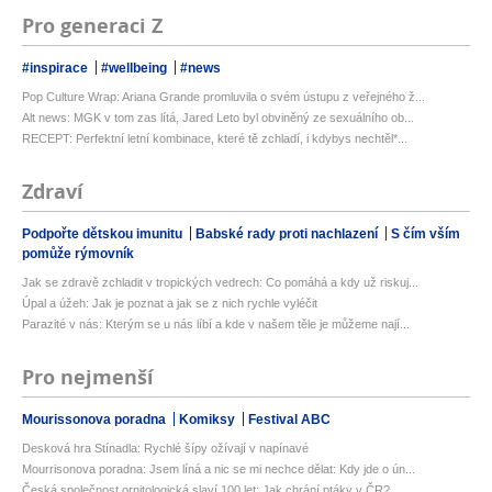
Pro generaci Z
#inspirace
#wellbeing
#news
Pop Culture Wrap: Ariana Grande promluvila o svém ústupu z veřejného ž...
Alt news: MGK v tom zas lítá, Jared Leto byl obviněný ze sexuálního ob...
RECEPT: Perfektní letní kombinace, které tě zchladí, i kdybys nechtěl*...
Zdraví
Podpořte dětskou imunitu
Babské rady proti nachlazení
S čím vším
pomůže rýmovník
Jak se zdravě zchladit v tropických vedrech: Co pomáhá a kdy už riskuj...
Úpal a úžeh: Jak je poznat a jak se z nich rychle vyléčit
Parazité v nás: Kterým se u nás líbí a kde v našem těle je můžeme nají...
Pro nejmenší
Mourissonova poradna
Komiksy
Festival ABC
Desková hra Stínadla: Rychlé šípy ožívají v napínavé
Mourrisonova poradna: Jsem líná a nic se mi nechce dělat: Kdy jde o ún...
Česká společnost ornitologická slaví 100 let: Jak chrání ptáky v ČR?