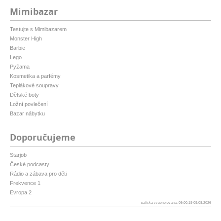
Mimibazar
Testujte s Mimibazarem
Monster High
Barbie
Lego
Pyžama
Kosmetika a parfémy
Teplákové soupravy
Dětské boty
Ložní povlečení
Bazar nábytku
Doporučujeme
Starjob
České podcasty
Rádio a zábava pro děti
Frekvence 1
Evropa 2
patička vygenerovaná: 09:00:19 09.08.2026