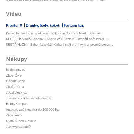
Video
Prostor X
Branky, body, kokoti
Fortuna liga
Priske byl hodně nespokojen s výkonem Sparty v Mladé Boleslavi
SESTŘIH: Mladá Boleslav - Sparta 2:0. Bezzubí Letenští opět ztratili. ...
SESTŘIH: Zlín - Bohemians 0:2. Klokani mají první výhru, premiérovou t...
Nákupy
hledejceny.cz
Zboží Živě
Osobní vozy
Zboží Dáma
zbozi.blesk.cz
Jak na prohlídku ojetého vozu?
HobbyKompas
Auto pro začátečníka do 100 000 Kč
Zboží Auto
Ojetá Škoda Octavia
Jak vybrat auto?