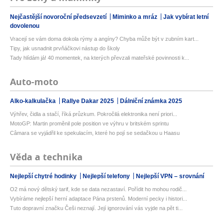
Nejčastější novoroční předsevzetí
Miminko a mráz
Jak vybírat letní
dovolenou
Vracejí se vám doma dokola rýmy a angíny? Chyba může být v zubním kart...
Tipy, jak usnadnit prvňáčkovi nástup do školy
Tady hlídám já! 40 momentek, na kterých převzali mateřské povinnosti k...
Auto-moto
Alko-kalkulačka
Rallye Dakar 2025
Dálniční známka 2025
Výhřev, čidla a stačí, říká průzkum. Pokročilá elektronika není priori...
MotoGP: Martin proměnil pole position ve výhru v britském sprintu
Câmara se vyjádřil ke spekulacím, které ho pojí se sedačkou u Haasu
Věda a technika
Nejlepší chytré hodinky
Nejlepší telefony
Nejlepší VPN – srovnání
O2 má nový dětský tarif, kde se data nezastaví. Pořídit ho mohou rodič...
Vybíráme nejlepší herní adaptace Pána prstenů. Moderní pecky i histori...
Tuto dopravní značku Češi neznají. Její ignorování vás vyjde na pět ti...