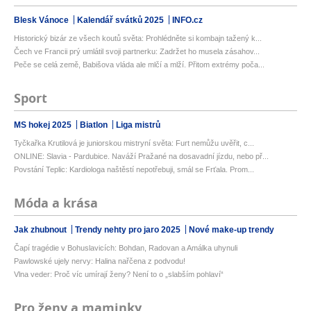
Blesk Vánoce
Kalendář svátků 2025
INFO.cz
Historický bizár ze všech koutů světa: Prohlédněte si kombajn tažený k...
Čech ve Francii prý umlátil svoji partnerku: Zadržet ho musela zásahov...
Peče se celá země, Babišova vláda ale mlčí a mlží. Přitom extrémy poča...
Sport
MS hokej 2025
Biatlon
Liga mistrů
Tyčkařka Krutilová je juniorskou mistryní světa: Furt nemůžu uvěřit, c...
ONLINE: Slavia - Pardubice. Naváží Pražané na dosavadní jízdu, nebo př...
Povstání Teplic: Kardiologa naštěstí nepotřebuji, smál se Frťala. Prom...
Móda a krása
Jak zhubnout
Trendy nehty pro jaro 2025
Nové make-up trendy
Čapí tragédie v Bohuslavicích: Bohdan, Radovan a Amálka uhynuli
Pawlowské ujely nervy: Halina nařčena z podvodu!
Vlna veder: Proč víc umírají ženy? Není to o „slabším pohlaví“
Pro ženy a maminky