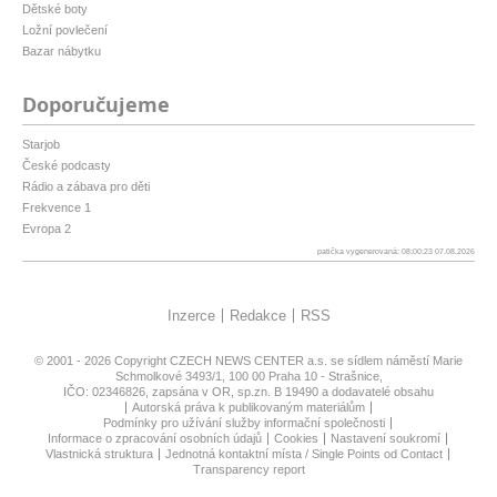
Dětské boty
Ložní povlečení
Bazar nábytku
Doporučujeme
Starjob
České podcasty
Rádio a zábava pro děti
Frekvence 1
Evropa 2
patička vygenerovaná: 08:00:23 07.08.2026
Inzerce
Redakce
RSS
© 2001 - 2026 Copyright
CZECH NEWS CENTER a.s.
se sídlem náměstí Marie
Schmolkové 3493/1, 100 00 Praha 10 - Strašnice,
IČO: 02346826, zapsána v OR, sp.zn. B 19490 a dodavatelé obsahu
Autorská práva k publikovaným materiálům
Podmínky pro užívání služby informační společnosti
Informace o zpracování osobních údajů
Cookies
Nastavení soukromí
Vlastnická struktura
Jednotná kontaktní místa / Single Points od Contact
Transparency report