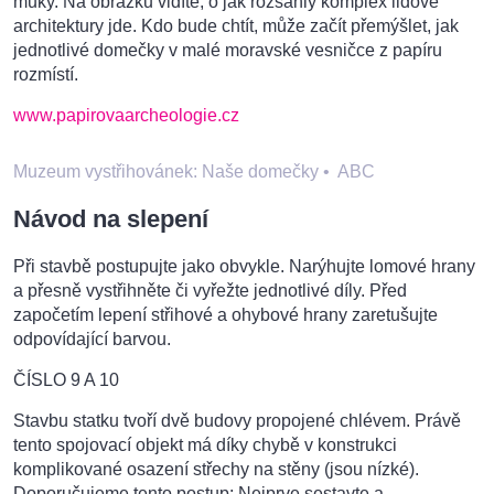
muky. Na obrázku vidíte, o jak rozsáhlý komplex lidové
architektury jde. Kdo bude chtít, může začít přemýšlet, jak
jednotlivé domečky v malé moravské vesničce z papíru
rozmístí.
www.papirovaarcheologie.cz
Muzeum vystřihovánek: Naše domečky
•
ABC
Návod na slepení
Při stavbě postupujte jako obvykle. Narýhujte lomové hrany
a přesně vystřihněte či vyřežte jednotlivé díly. Před
započetím lepení střihové a ohybové hrany zaretušujte
odpovídající barvou.
ČÍSLO 9 A 10
Stavbu statku tvoří dvě budovy propojené chlévem. Právě
tento spojovací objekt má díky chybě v konstrukci
komplikované osazení střechy na stěny (jsou nízké).
Doporučujeme tento postup: Nejprve sestavte a