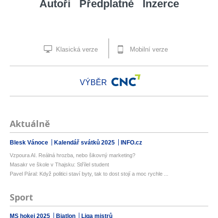
Autoři
Předplatné
Inzerce
Klasická verze
Mobilní verze
VÝBĚR
Aktuálně
Blesk Vánoce
Kalendář svátků 2025
INFO.cz
Vzpoura AI. Reálná hrozba, nebo šikovný marketing?
Masakr ve škole v Thajsku: Střílel student
Pavel Páral: Když politici staví byty, tak to dost stojí a moc rychle ...
Sport
MS hokej 2025
Biatlon
Liga mistrů