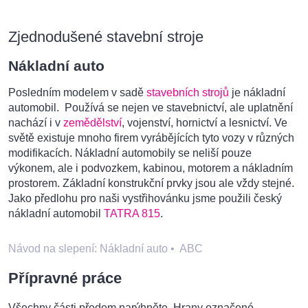
Zjednodušené stavební stroje
Nákladní auto
Posledním modelem v sadě
stavebních strojů
je nákladní
automobil. Používá se nejen ve stavebnictví, ale uplatnění
nachází i v
zemědělství
, vojenství, hornictví a lesnictví. Ve
světě existuje mnoho firem vyrábějících tyto vozy v různých
modifikacích. Nákladní automobily se neliší pouze
výkonem, ale i podvozkem, kabinou, motorem a nákladním
prostorem. Základní konstrukční prvky jsou ale vždy stejné.
Jako předlohu pro naši vystřihovánku jsme použili český
nákladní automobil
TATRA 815
.
Návod na slepení: Nákladní auto
•
ABC
Přípravné práce
Všechny části předem narýhněte. Hrany označené