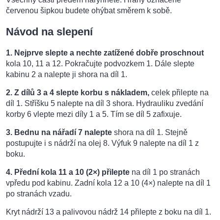
červenou šipkou budete ohýbat směrem k sobě.
Návod na slepení
1.
Nejprve slepte a nechte zatížené dobře proschnout
kola 10, 11 a 12.
Pokračujte podvozkem 1. Dále slepte
kabinu 2 a nalepte ji shora na díl 1.
2.
Z dílů 3 a 4 slepte korbu s nákladem,
celek přilepte na
díl 1. Stříšku 5 nalepte na díl 3 shora.
Hydrauliku zvedání
korby 6 vlepte mezi díly 1 a 5. Tím se díl 5 zafixuje.
3.
Bednu na nářadí 7 nalepte
shora na díl 1. Stejně
postupujte i s nádrží na olej 8. Výfuk 9 nalepte na díl 1 z
boku.
4. Přední kola 11 a 10 (2
×) přilepte
na díl 1 po stranách
vpředu pod kabinu. Zadní kola 12 a 10 (4×) nalepte na díl 1
po stranách vzadu.
Kryt nádrží 13 a palivovou nádrž 14 přilepte z boku na díl 1.