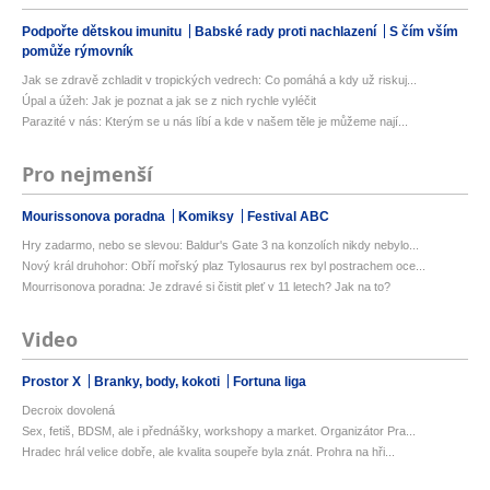
Podpořte dětskou imunitu
Babské rady proti nachlazení
S čím vším
pomůže rýmovník
Jak se zdravě zchladit v tropických vedrech: Co pomáhá a kdy už riskuj...
Úpal a úžeh: Jak je poznat a jak se z nich rychle vyléčit
Parazité v nás: Kterým se u nás líbí a kde v našem těle je můžeme nají...
Pro nejmenší
Mourissonova poradna
Komiksy
Festival ABC
Hry zadarmo, nebo se slevou: Baldur's Gate 3 na konzolích nikdy nebylo...
Nový král druhohor: Obří mořský plaz Tylosaurus rex byl postrachem oce...
Mourrisonova poradna: Je zdravé si čistit pleť v 11 letech? Jak na to?
Video
Prostor X
Branky, body, kokoti
Fortuna liga
Decroix dovolená
Sex, fetiš, BDSM, ale i přednášky, workshopy a market. Organizátor Pra...
Hradec hrál velice dobře, ale kvalita soupeře byla znát. Prohra na hři...