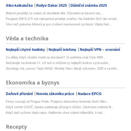
Alko-kalkulačka
Rallye Dakar 2025
Dálniční známka 2025
Britové pouštějí za volant už devítileté děti. Důvodem je bizarní situ...
Peugeot 208 E-GTi má nakopnout prodeje značky. Na žádném SUV ale označ...
Více než polovina Němců je pro zrušení neomezené rychlosti. Vláda řekl...
Věda a technika
Nejlepší chytré hodinky
Nejlepší telefony
Nejlepší VPN – srovnání
Co dělat, když ztratíte mobil na dovolené? Je potřeba znát číslo IMEI ...
Nečekejte na Android 17. Už teď si můžete ty nejlepší funkce vyzkoušet...
Synology má „novou“ řadu NASů. Modely Neo+ lákají výkonem, SSD a vyměn...
Ekonomika a byznys
Daňové přiznání
Novela zákoníku práce
Nadace EPCG
Firmy couvají od Prague Pride. Podporu duhovému festivalu škrtl i Micr...
Když zemře OSVČ, banka zablokuje přístup k účtům. Záchrana rodinné fir...
Když daň vyžene zlatá vejce. Kalifornie chce zdanit miliardáře, ti rad...
Recepty