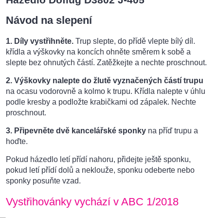
Návod na slepení
1.
Díly vystřihněte.
Trup slepte, do přídě vlepte bílý díl.
křídla a výškovky na koncích ohněte směrem k sobě a
slepte bez ohnutých částí. Zatěžkejte a nechte proschnout.
2.
Výškovky nalepte do žlutě vyznačených částí trupu
na ocasu vodorovně a kolmo k trupu. Křídla nalepte v úhlu
podle kresby a podložte krabičkami od zápalek. Nechte
proschnout.
3. Připevněte dvě kancelářské sponky
na příď trupu a
hoďte.
Pokud házedlo letí přídí nahoru, přidejte ještě sponku,
pokud letí přídí dolů a neklouže, sponku odeberte nebo
sponky posuňte vzad.
Vystřihovánky vychází v ABC 1/2018