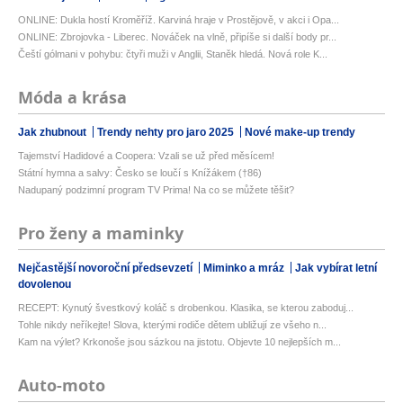
ONLINE: Dukla hostí Kroměříž. Karviná hraje v Prostějově, v akci i Opa...
ONLINE: Zbrojovka - Liberec. Nováček na vlně, připíše si další body pr...
Čeští gólmani v pohybu: čtyři muži v Anglii, Staněk hledá. Nová role K...
Móda a krása
Jak zhubnout
Trendy nehty pro jaro 2025
Nové make-up trendy
Tajemství Hadidové a Coopera: Vzali se už před měsícem!
Státní hymna a salvy: Česko se loučí s Knížákem (†86)
Nadupaný podzimní program TV Prima! Na co se můžete těšit?
Pro ženy a maminky
Nejčastější novoroční předsevzetí
Miminko a mráz
Jak vybírat letní
dovolenou
RECEPT: Kynutý švestkový koláč s drobenkou. Klasika, se kterou zaboduj...
Tohle nikdy neříkejte! Slova, kterými rodiče dětem ubližují ze všeho n...
Kam na výlet? Krkonoše jsou sázkou na jistotu. Objevte 10 nejlepších m...
Auto-moto