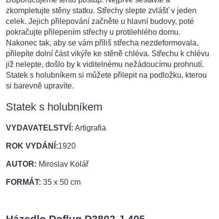
zkompletujte stěny statku. Střechy slepte zvlášť v jeden
celek. Jejich přilepování začněte u hlavní budovy, poté
pokračujte přilepením střechy u protilehlého domu.
Nakonec tak, aby se vám příliš střecha nezdeformovala,
přilepíte dolní část vikýře ke stěně chléva. Střechu k chlévu
již nelepte, došlo by k viditelnému nežádoucímu prohnutí.
Statek s holubníkem si můžete přilepit na podložku, kterou
si barevně upravíte.
Statek s holubníkem
VYDAVATELSTVÍ:
Artigrafia
ROK VYDÁNÍ:
1920
AUTOR:
Miroslav Kolář
FORMÁT:
35 x 50 cm
Házedlo
Doflug D3802 J-405