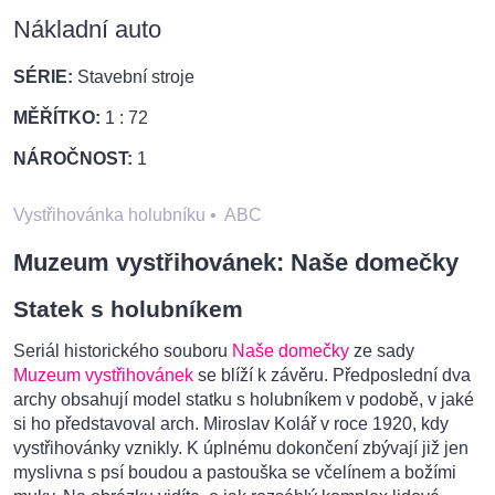
Nákladní auto
SÉRIE:
Stavební stroje
MĚŘÍTKO:
1 : 72
NÁROČNOST:
1
Vystřihovánka holubníku
•
ABC
Muzeum vystřihovánek: Naše domečky
Statek s holubníkem
Seriál historického souboru
Naše domečky
ze sady
Muzeum vystřihovánek
se blíží k závěru. Předposlední dva
archy obsahují model statku s holubníkem v podobě, v jaké
si ho představoval arch. Miroslav Kolář v roce 1920, kdy
vystřihovánky vznikly. K úplnému dokončení zbývají již jen
myslivna s psí boudou a pastouška se včelínem a božími