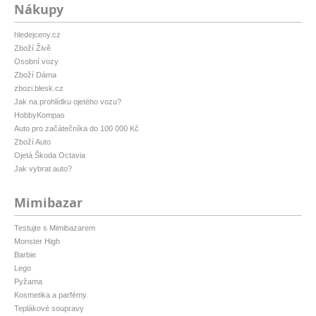
Nákupy
hledejceny.cz
Zboží Živě
Osobní vozy
Zboží Dáma
zbozi.blesk.cz
Jak na prohlídku ojetého vozu?
HobbyKompas
Auto pro začátečníka do 100 000 Kč
Zboží Auto
Ojetá Škoda Octavia
Jak vybrat auto?
Mimibazar
Testujte s Mimibazarem
Monster High
Barbie
Lego
Pyžama
Kosmetika a parfémy
Teplákové soupravy