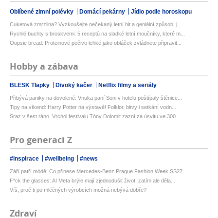
Oblíbené zimní polévky
Domácí pekárny
Jídlo podle horoskopu
Cuketová zmrzlina? Vyzkoušejte nečekaný letní hit a geniální způsob, j...
Rychlé buchty s broskvemi: 5 receptů na sladké letní moučníky, které m...
Oopsie bread: Proteinové pečivo lehké jako obláček zvládnete připravit...
Hobby a zábava
BLESK Tlapky
Divoký kačer
Netflix filmy a seriály
Přibývá paniky na dovolené: Vnuka paní Soni v hotelu poštípaly štěnice...
Tipy na víkend: Harry Potter na výstavě! Folklor, bitvy i setkání vodn...
Sraz v šest ráno. Vrchol festivalu Tóny Dolomit zazní za úsvitu ve 300...
Pro generaci Z
#inspirace
#wellbeing
#news
Září patří módě: Co přinese Mercedes-Benz Prague Fashion Week SS27
F*ck the glasses: AI Meta brýle mají zjednodušit život, zatím ale děla...
Víš, proč ti po mléčných výrobcích možná nebývá dobře?
Zdraví