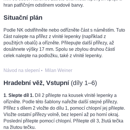
hran patřičným odstínem vodové barvy.
Situační plán
Podle NK odstřihněte nebo odřízněte část s náměstím. Tuto
část nalepte na přířez z vlnité lepenky (například z
použitých obalů) a ořízněte. Přilepujte další přířezy, až
dosáhnete výšky 17 mm. Spolu se zbylou druhou částí
celek nalepte na podložku, také z vlnité lepenky.
Návod na slepení
•
Milan Weiner
Hradební věž, Vstupní
(díly 1–6)
1
.
Slepte díl 1.
Díl 2 přilepte na kousek vlnité lepenky a
ořízněte. Podle této šablony nařežte další stejné přířezy.
Přířez s dílem 2 vložte do dílu 1, pomocí chlopní jej přilepte.
Vložte ostatní přířezy volně, bez lepení až po horní okraj.
Poslední přilepte pomocí chlopní.
Přilepte díl 3, žlutá tečka
na žlutou tečku.