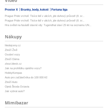
Video
Prostor X
Branky, body, kokoti
Fortuna liga
Prague Pride vrcholí: Tisíce lidí v ulicích, jde duhový průvod! (8. sr...
Prague Pride vrcholí: Tisíce lidí v ulicích, jde duhový průvod! (8. sr...
Hra světel na fasádě slavné vily: Tugendhat slaví 25 let na seznamu UN...
Nákupy
hledejceny.cz
Zboží Živě
Osobní vozy
Zboží Dáma
zbozi.blesk.cz
Jak na prohlídku ojetého vozu?
HobbyKompas
Auto pro začátečníka do 100 000 Kč
Zboží Auto
Ojetá Škoda Octavia
Jak vybrat auto?
Mimibazar