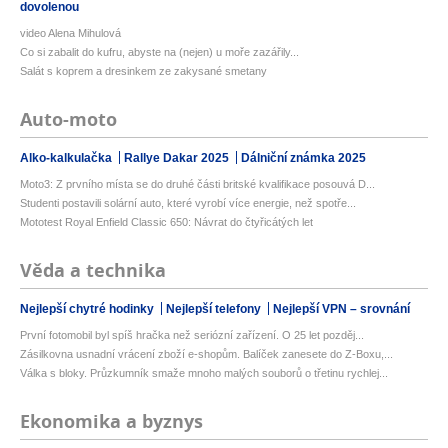
dovolenou
video Alena Mihulová
Co si zabalit do kufru, abyste na (nejen) u moře zazářily...
Salát s koprem a dresinkem ze zakysané smetany
Auto-moto
Alko-kalkulačka
Rallye Dakar 2025
Dálniční známka 2025
Moto3: Z prvního místa se do druhé části britské kvalifikace posouvá D...
Studenti postavili solární auto, které vyrobí více energie, než spotře...
Mototest Royal Enfield Classic 650: Návrat do čtyřicátých let
Věda a technika
Nejlepší chytré hodinky
Nejlepší telefony
Nejlepší VPN – srovnání
První fotomobil byl spíš hračka než seriózní zařízení. O 25 let pozděj...
Zásilkovna usnadní vrácení zboží e-shopům. Balíček zanesete do Z-Boxu,...
Válka s bloky. Průzkumník smaže mnoho malých souborů o třetinu rychlej...
Ekonomika a byznys