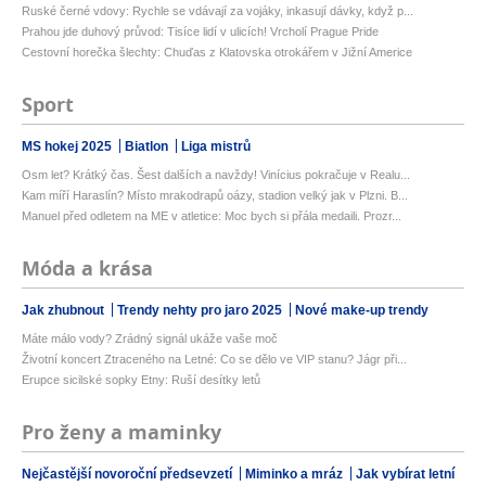
Ruské černé vdovy: Rychle se vdávají za vojáky, inkasují dávky, když p...
Prahou jde duhový průvod: Tisíce lidí v ulicích! Vrcholí Prague Pride
Cestovní horečka šlechty: Chuďas z Klatovska otrokářem v Jižní Americe
Sport
MS hokej 2025
Biatlon
Liga mistrů
Osm let? Krátký čas. Šest dalších a navždy! Vinícius pokračuje v Realu...
Kam míří Haraslín? Místo mrakodrapů oázy, stadion velký jak v Plzni. B...
Manuel před odletem na ME v atletice: Moc bych si přála medaili. Prozr...
Móda a krása
Jak zhubnout
Trendy nehty pro jaro 2025
Nové make-up trendy
Máte málo vody? Zrádný signál ukáže vaše moč
Životní koncert Ztraceného na Letné: Co se dělo ve VIP stanu? Jágr při...
Erupce sicilské sopky Etny: Ruší desítky letů
Pro ženy a maminky
Nejčastější novoroční předsevzetí
Miminko a mráz
Jak vybírat letní