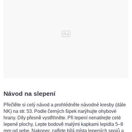
Návod na slepení
Přečtěte si celý návod a prohlédněte návodné kresby (dále
NK) na str. 53. Podle černých šipek narýhujte ohybové
hrany. Díly přesně vystřihněte. Při lepení nenatírejte celé
lepené plochy. Lepte bodově malými kapkami lepidla 5–8
mm od sebe. Nakonec zatřete bílá místa lepených spojů a