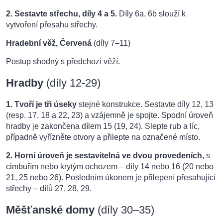
2. Sestavte střechu, díly 4 a 5.
Díly 6a, 6b slouží k
vytvoření přesahu střechy.
Hradební věž, Červená
(díly 7–11)
Postup shodný s předchozí věží.
Hradby
(díly 12-29)
1. Tvoří je tři úseky
stejné konstrukce. Sestavte díly 12, 13
(resp. 17, 18 a 22, 23) a vzájemně je spojte. Spodní úroveň
hradby je zakončena dílem 15 (19, 24). Slepte rub a líc,
případně vyřízněte otvory a přilepte na označené místo.
2. Horní úroveň je sestavitelná ve dvou provedeních,
s
cimbuřím nebo krytým ochozem – díly 14 nebo 16 (20 nebo
21, 25 nebo 26). Posledním úkonem je přilepení přesahující
střechy – dílů 27, 28, 29.
M
ěšťanské domy
(díly 30–35)