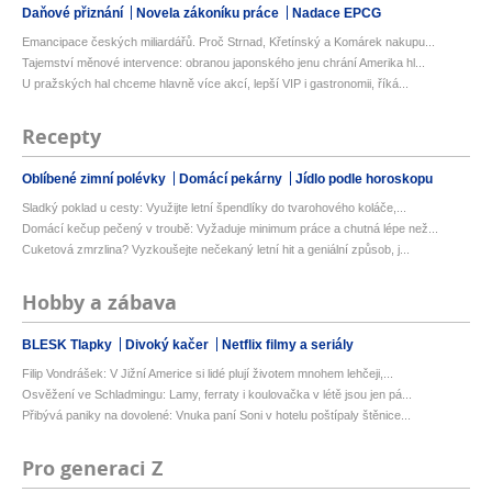
Daňové přiznání
Novela zákoníku práce
Nadace EPCG
Emancipace českých miliardářů. Proč Strnad, Křetínský a Komárek nakupu...
Tajemství měnové intervence: obranou japonského jenu chrání Amerika hl...
U pražských hal chceme hlavně více akcí, lepší VIP i gastronomii, říká...
Recepty
Oblíbené zimní polévky
Domácí pekárny
Jídlo podle horoskopu
Sladký poklad u cesty: Využijte letní špendlíky do tvarohového koláče,...
Domácí kečup pečený v troubě: Vyžaduje minimum práce a chutná lépe než...
Cuketová zmrzlina? Vyzkoušejte nečekaný letní hit a geniální způsob, j...
Hobby a zábava
BLESK Tlapky
Divoký kačer
Netflix filmy a seriály
Filip Vondrášek: V Jižní Americe si lidé plují životem mnohem lehčeji,...
Osvěžení ve Schladmingu: Lamy, ferraty i koulovačka v létě jsou jen pá...
Přibývá paniky na dovolené: Vnuka paní Soni v hotelu poštípaly štěnice...
Pro generaci Z