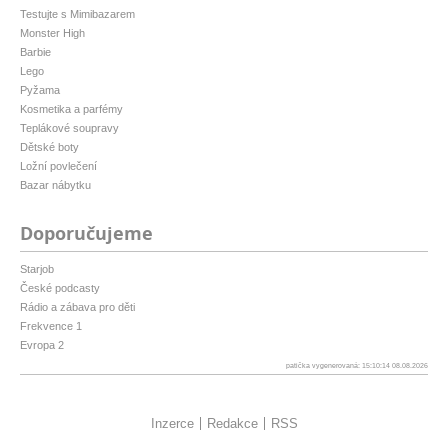
Testujte s Mimibazarem
Monster High
Barbie
Lego
Pyžama
Kosmetika a parfémy
Teplákové soupravy
Dětské boty
Ložní povlečení
Bazar nábytku
Doporučujeme
Starjob
České podcasty
Rádio a zábava pro děti
Frekvence 1
Evropa 2
patička vygenerovaná: 15:10:14 08.08.2026
Inzerce
Redakce
RSS