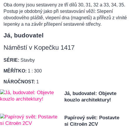
Oba domy jsou sestaveny ze tří dílů 30, 31, 32 a 33, 34, 35.
Postup je obdobný jako při sestavování věží: Slepení
obvodového pláště, vlepení dna (magnetů) a přířezů z vlnité
lepenky a na závěr přilepení sestavené střechy.
Já, budovatel
Náměstí v Kopečku 1417
SÉRIE:
Stavby
MĚŘÍTKO:
1 : 300
NÁROČNOST:
1
Já, budovatel: Objevte
kouzlo architektury!
Papírový svět: Postavte
si Citroën 2CV