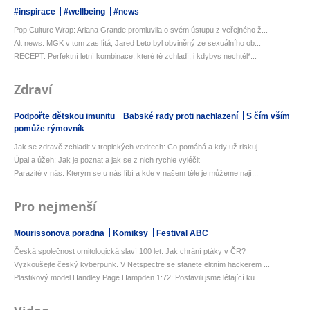
#inspirace
#wellbeing
#news
Pop Culture Wrap: Ariana Grande promluvila o svém ústupu z veřejného ž...
Alt news: MGK v tom zas lítá, Jared Leto byl obviněný ze sexuálního ob...
RECEPT: Perfektní letní kombinace, které tě zchladí, i kdybys nechtěl*...
Zdraví
Podpořte dětskou imunitu
Babské rady proti nachlazení
S čím vším
pomůže rýmovník
Jak se zdravě zchladit v tropických vedrech: Co pomáhá a kdy už riskuj...
Úpal a úžeh: Jak je poznat a jak se z nich rychle vyléčit
Parazité v nás: Kterým se u nás líbí a kde v našem těle je můžeme nají...
Pro nejmenší
Mourissonova poradna
Komiksy
Festival ABC
Česká společnost ornitologická slaví 100 let: Jak chrání ptáky v ČR?
Vyzkoušejte český kyberpunk. V Netspectre se stanete elitním hackerem ...
Plastikový model Handley Page Hampden 1:72: Postavili jsme létající ku...