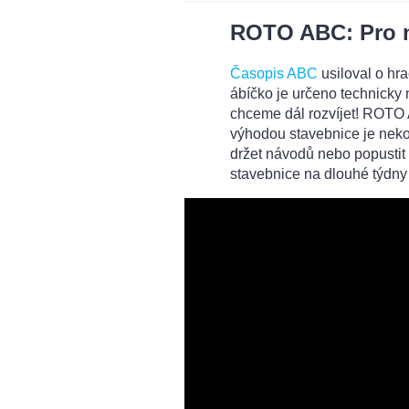
ROTO ABC: Pro n
Časopis ABC
usiloval o hra
ábíčko je určeno technicky
chceme dál rozvíjet! ROTO A
výhodou stavebnice je nekon
držet návodů nebo popustit 
stavebnice na dlouhé týdny 