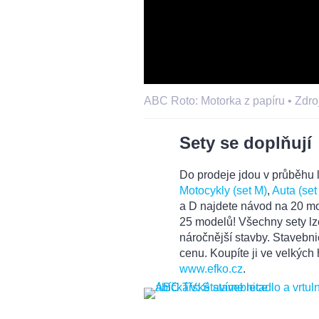
ABC Roto: Motorka z papíru •
Zdro
Sety se doplňují
Do prodeje jdou v průběhu l
Motocykly (set M)
,
Auta (set
a D najdete návod na 20 mo
25 modelů! Všechny sety lze
náročnější stavby. Stavebni
cenu. Koupíte ji ve velkých
www.efko.cz
.