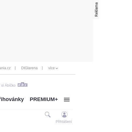
nia.cz
DIGIarena
více
 si Ábíčko
řihovánky
PREMIUM+
Přihlášení