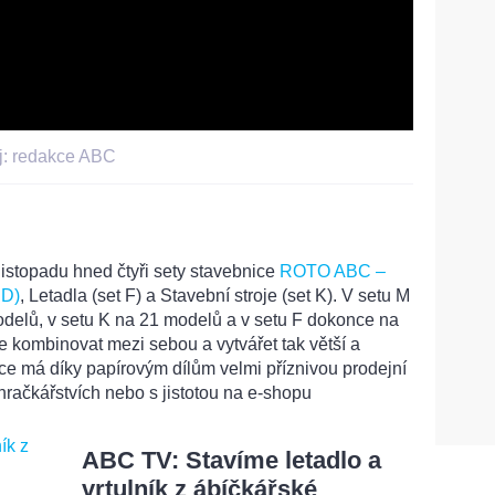
j: redakce ABC
istopadu hned čtyři sety stavebnice
ROTO ABC –
 D)
, Letadla (set F) a Stavební stroje (set K). V setu M
delů, v setu K na 21 modelů a v setu F dokonce na
 kombinovat mezi sebou a vytvářet tak větší a
ce má díky papírovým dílům velmi příznivou prodejní
 hračkářstvích nebo s jistotou na e-shopu
ABC TV: Stavíme letadlo a
vrtulník z ábíčkářské