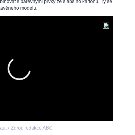
mbinovat s barevnými prvky ze slabšího kartonu. Ty se
stavěného modelu.
aut •
Zdroj: redakce ABC