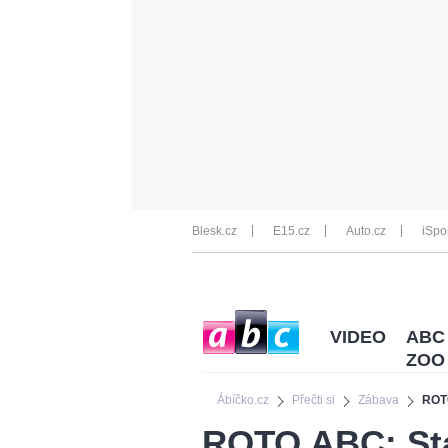
Blesk.cz
E15.cz
Auto.cz
iSpo
VIDEO
ABC
ZOO
Ábíčko.cz
Přečti si
Zábava
ROTO
ROTO ABC: Sta