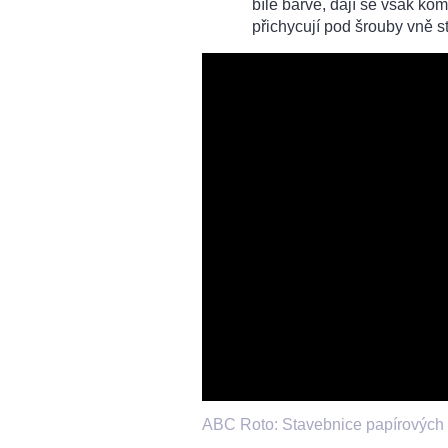
bílé barvě, dají se však ko
přichycují pod šrouby vně 
ABC Roto: Stavebnice papírových 