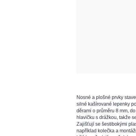
Nosné a plošné prvky sta
silné kašírované lepenky p
děrami o průměru 8 mm, do 
hlavičku s drážkou, takže s
Zajišťují se šestibokými pl
například kolečka a montážn