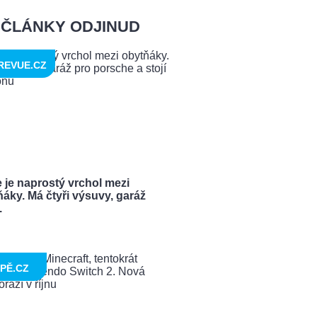
ČLÁNKY ODJINUD
REVUE.CZ
 je naprostý vrchol mezi
áky. Má čtyři výsuvy, garáž
.
PĚ.CZ