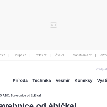
rt.cz
Doupě.cz
Reflex.cz
Živě.cz
MobilMania.cz
AVma
Předplať
Příroda
Technika
Vesmír
Komiksy
Vyst
 ABC: Stavebnice od ábíčka!
vebnice od ábíčka!