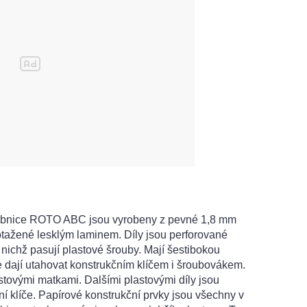
vebnice ROTO ABC jsou vyrobeny z pevné 1,8 mm
otažené lesklým laminem. Díly jsou perforované
nichž pasují plastové šrouby. Mají šestibokou
e dají utahovat konstrukčním klíčem i šroubovákem.
astovými matkami. Dalšími plastovými díly jsou
í klíče. Papírové konstrukční prvky jsou všechny v