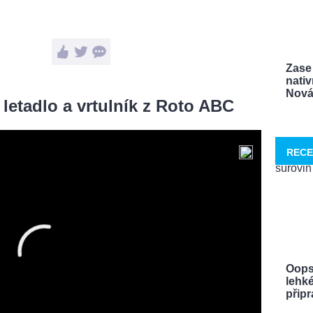
Zase 
nativ
Nová 
letadlo a vrtulník z Roto ABC
RECE
Oops
lehké
připra