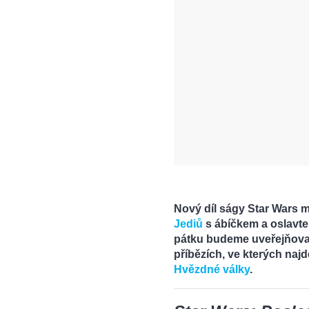
Nový díl ságy
Star Wars
mí
Jediů
s ábíčkem a oslavte
pátku budeme uveřejňovat
příbězích, ve kterých najd
Hvězdné války
.