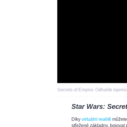
Secrets of Empire: Odhalíte tajem
Star Wars: Secre
Díky
virtuální realitě
můžete 
střežené základny, bojovat 