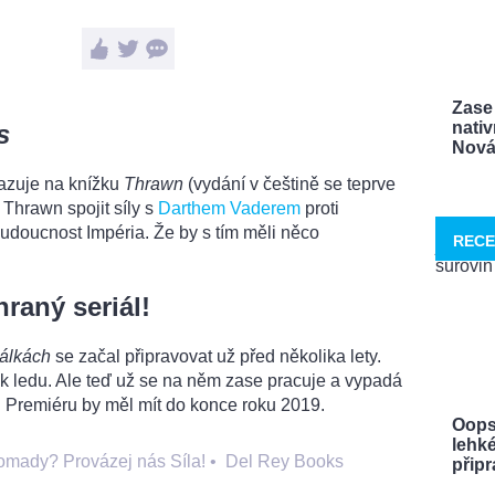
Zase 
nativ
s
Nová 
azuje na knížku
Thrawn
(vydání v češtině se teprve
 Thrawn spojit síly s
Darthem Vaderem
proti
udoucnost Impéria. Že by s tím měli něco
RECE
raný seriál!
álkách
se začal připravovat už před několika lety.
k ledu. Ale teď už se na něm zase pracuje a vypadá
 Premiéru by měl mít do konce roku 2019.
Oops
lehké
omady? Provázej nás Síla!
•
Del Rey Books
připra