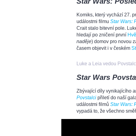
Star Wars: Posled
Komiks, který vychází 27. p
událostmi filmu
Star Wars: 
Crait stalo bitevní pole. L
hledají po zničení první
Hvě
naděje
) domov pro novou z
časem objevit i v českém
S
Luke a Leia vedou Povstalc
Star Wars Povsta
Zbývající díly vynikajícíh
Povstalci
přiletí do naší ga
událostmi filmů
Star Wars:
vypadá to, že všechno směř