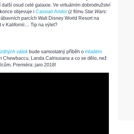
 další osud celé galaxie. Ve virtuálním dobrodružství
konce objevuje i
Cassian Andor
(z filmu
Star Wars:
v zábavních parcích Walt Disney World Resort na
 v Kalifornii… Tip na výlet?
zdných válek
bude samostatný příběh o
mladém
m Chewbaccu, Landa Calrissiana a co se dělo, než
lcům. Premiéra: jaro 2018!