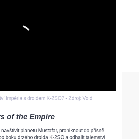
ství Impéria s droidem K-2SO? •
Zdroj: Void
ts of the Empire
navštívit planetu Mustafar, proniknout do přísně
po boku drzého droida K-2SO a odhalit tajemství