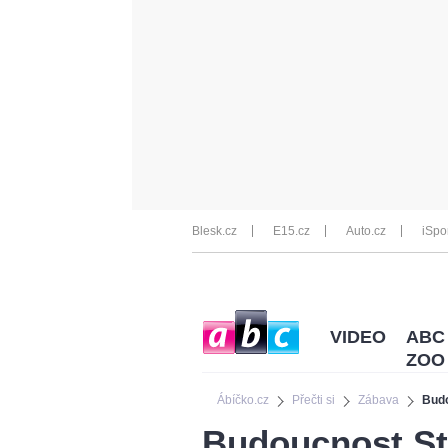
Blesk.cz
E15.cz
Auto.cz
iSpo
VIDEO
ABC
ZOO
Ábíčko.cz
Přečti si
Zábava
Budo
Budoucnost St