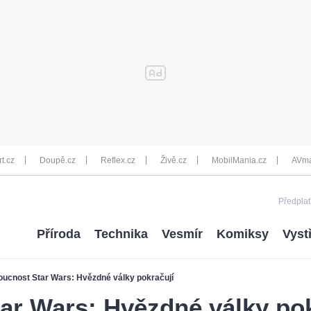
rt.cz
Doupě.cz
Reflex.cz
Živě.cz
MobilMania.cz
AVma
Předplať
Příroda
Technika
Vesmír
Komiksy
Vyst
ucnost Star Wars: Hvězdné války pokračují
ar Wars: Hvězdné války pok