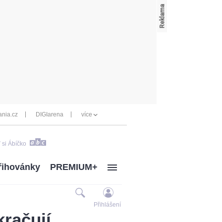
nia.cz
DIGIarena
více
 si Ábíčko
řihovánky
PREMIUM+
Přihlášení
račují