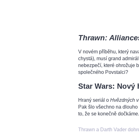
Thrawn: Alliance
V novém příběhu, který nav
chystá), musí grand admirál
nebezpečí, které ohrožuje b
společného Povstalci?
Star Wars: Nový h
Hraný seriál o
Hvězdných v
Pak šlo všechno na dlouho 
to, že se konečně dočkáme.
Thrawn a Darth Vader dohr