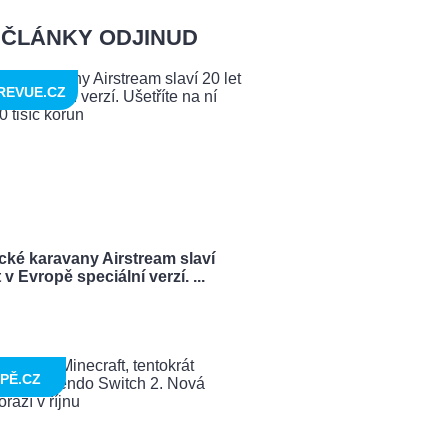
ČLÁNKY ODJINUD
REVUE.CZ
cké karavany Airstream slaví
t v Evropě speciální verzí. ...
PĚ.CZ