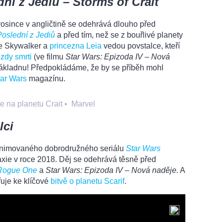
ní z Jediů – Storms of Crait
rosince v angličtině se odehrává dlouho před
Poslední z Jediů
a před tím, než se z bouřlivé planety
uke Skywalker a
princezna Leia
vedou povstalce, kteří
zdy smrti
(ve filmu
Star Wars: Epizoda IV – Nová
ákladnu! Předpokládáme, že by se příběh mohl
tar Wars
magazínu.
e na planetu Crait
•
Marvel
lci
o animovaného dobrodružného seriálu
Star Wars
laxie v roce 2018. Děj se odehrává těsně před
 Rogue One
a
Star Wars: Epizoda IV – Nová naděje.
A
uje ke klíčové
bitvě o planetu Scarif
.