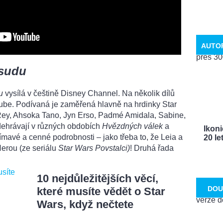
AUTO
osudu
u
vysílá v češtině Disney Channel. Na několik dílů
ube. Podívaná je zaměřená hlavně na hrdinky Star
Rey, Ahsoka Tano, Jyn Erso, Padmé Amidala, Sabine,
dehrávají v různých obdobích
Hvězdných válek
a
Ikoni
ímavé a cenné podrobnosti – jako třeba to, že Leia a
20 le
Herou (ze seriálu
Star Wars Povstalci)
! Druhá řada
10 nejdůležitějších věcí,
DOU
které musíte vědět o Star
Wars, když nečtete