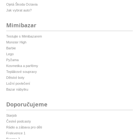
Ojetá Škoda Octavia
Jak vybrat auto?
Mimibazar
Testujte s Mimibazarem
Monster High
Barbie
Lego
Pyžama
Kosmetika a parfémy
Teplákové soupravy
Dětské boty
Ložní povlečení
Bazar nábytku
Doporučujeme
Starjob
České podcasty
Rádio a zábava pro děti
Frekvence 1
Evropa 2