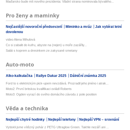
Maďarsko bude mít nového prezidenta: Vládní strana nominovala bývalého...
Pro ženy a maminky
Nejčastější novoroční předsevzetí
Miminko a mráz
Jak vybírat letní
dovolenou
video Alena Mihulová
Co si zabalit do kufru, abyste na (nejen) u moře zazářily...
Salát s koprem a dresinkem ze zakysané smetany
Auto-moto
Alko-kalkulačka
Rallye Dakar 2025
Dálniční známka 2025
Ford to s elektrickým pick-upem nevzdává. Prozradil jeho jméno i atrak...
Moto2: První britskou kvalifikaci ovládl Roberts
Moto3: Ogden vyrazí do svého domácího závodu z pole position
Věda a technika
Nejlepší chytré hodinky
Nejlepší telefony
Nejlepší VPN – srovnání
Vytiskli jsme vítězný pohár z PETG Ultraglow Green. Takhle nezáří ani ...