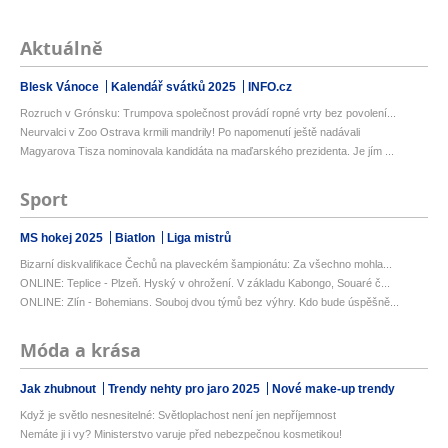
Aktuálně
Blesk Vánoce
Kalendář svátků 2025
INFO.cz
Rozruch v Grónsku: Trumpova společnost provádí ropné vrty bez povolení...
Neurvalci v Zoo Ostrava krmili mandrily! Po napomenutí ještě nadávali
Magyarova Tisza nominovala kandidáta na maďarského prezidenta. Je jím ...
Sport
MS hokej 2025
Biatlon
Liga mistrů
Bizarní diskvalifikace Čechů na plaveckém šampionátu: Za všechno mohla...
ONLINE: Teplice - Plzeň. Hyský v ohrožení. V základu Kabongo, Souaré č...
ONLINE: Zlín - Bohemians. Souboj dvou týmů bez výhry. Kdo bude úspěšně...
Móda a krása
Jak zhubnout
Trendy nehty pro jaro 2025
Nové make-up trendy
Když je světlo nesnesitelné: Světloplachost není jen nepříjemnost
Nemáte ji i vy? Ministerstvo varuje před nebezpečnou kosmetikou!