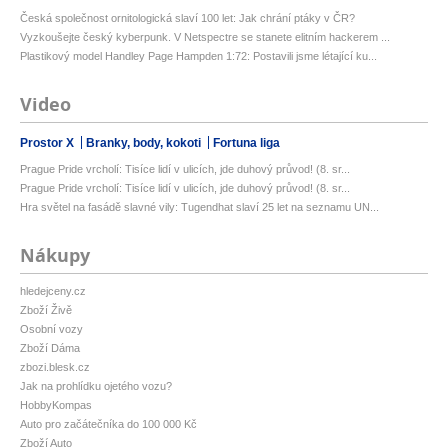
Česká společnost ornitologická slaví 100 let: Jak chrání ptáky v ČR?
Vyzkoušejte český kyberpunk. V Netspectre se stanete elitním hackerem ...
Plastikový model Handley Page Hampden 1:72: Postavili jsme létající ku...
Video
Prostor X
Branky, body, kokoti
Fortuna liga
Prague Pride vrcholí: Tisíce lidí v ulicích, jde duhový průvod! (8. sr...
Prague Pride vrcholí: Tisíce lidí v ulicích, jde duhový průvod! (8. sr...
Hra světel na fasádě slavné vily: Tugendhat slaví 25 let na seznamu UN...
Nákupy
hledejceny.cz
Zboží Živě
Osobní vozy
Zboží Dáma
zbozi.blesk.cz
Jak na prohlídku ojetého vozu?
HobbyKompas
Auto pro začátečníka do 100 000 Kč
Zboží Auto