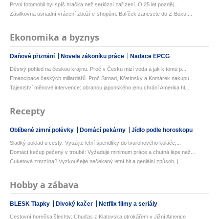
První fotomobil byl spíš hračka než seriózní zařízení. O 25 let pozděj...
Zásilkovna usnadní vrácení zboží e-shopům. Balíček zanesete do Z-Boxu,...
Ekonomika a byznys
Daňové přiznání
Novela zákoníku práce
Nadace EPCG
Děsivý pohled na českou krajinu. Proč v Česku mizí voda a jak k tomu p...
Emancipace českých miliardářů. Proč Strnad, Křetínský a Komárek nakupu...
Tajemství měnové intervence: obranou japonského jenu chrání Amerika hl...
Recepty
Oblíbené zimní polévky
Domácí pekárny
Jídlo podle horoskopu
Sladký poklad u cesty: Využijte letní špendlíky do tvarohového koláče,...
Domácí kečup pečený v troubě: Vyžaduje minimum práce a chutná lépe než...
Cuketová zmrzlina? Vyzkoušejte nečekaný letní hit a geniální způsob, j...
Hobby a zábava
BLESK Tlapky
Divoký kačer
Netflix filmy a seriály
Cestovní horečka šlechty: Chuďas z Klatovska otrokářem v Jižní Americe