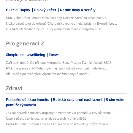
BLESK Tlapky
Divoký kačer
Netflix filmy a seriály
Sraz v šest ráno. Vrchol festivalu Tóny Dolomit zazní za úsvitu ve 300...
Nízkorozpočtová dovolená? Chorvatsko jedno z nejdražších v Evropě! Lev...
OBRAZEM: Modré slzy na Tchaj-wanu mění moře v magickou říši
Pro generaci Z
#inspirace
#wellbeing
#news
Září patří módě: Co přinese Mercedes-Benz Prague Fashion Week SS27
F*ck the glasses: AI Meta brýle mají zjednodušit život, zatím ale děla...
Víš, proč ti po mléčných výrobcích možná nebývá dobře?
Zdraví
Podpořte dětskou imunitu
Babské rady proti nachlazení
S čím vším
pomůže rýmovník
Jak se zdravě zchladit v tropických vedrech: Co pomáhá a kdy už riskuj...
Úpal a úžeh: Jak je poznat a jak se z nich rychle vyléčit
Parazité v nás: Kterým se u nás líbí a kde v našem těle je můžeme nají...