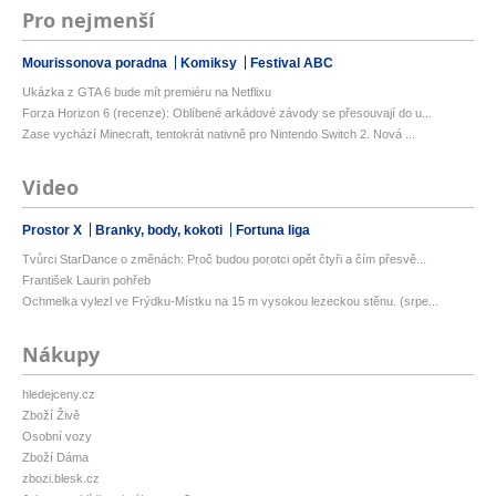
Pro nejmenší
Mourissonova poradna
Komiksy
Festival ABC
Ukázka z GTA 6 bude mít premiéru na Netflixu
Forza Horizon 6 (recenze): Oblíbené arkádové závody se přesouvají do u...
Zase vychází Minecraft, tentokrát nativně pro Nintendo Switch 2. Nová ...
Video
Prostor X
Branky, body, kokoti
Fortuna liga
Tvůrci StarDance o změnách: Proč budou porotci opět čtyři a čím přesvě...
František Laurin pohřeb
Ochmelka vylezl ve Frýdku-Místku na 15 m vysokou lezeckou stěnu. (srpe...
Nákupy
hledejceny.cz
Zboží Živě
Osobní vozy
Zboží Dáma
zbozi.blesk.cz