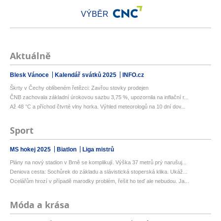
VÝBĚR
Aktuálně
Blesk Vánoce
Kalendář svátků 2025
INFO.cz
Škrty v Čechy oblíbeném řetězci: Zavřou stovky prodejen
ČNB zachovala základní úrokovou sazbu 3,75 %, upozornila na inflační r...
Až 48 °C a příchod čtvrté vlny horka. Výhled meteorologů na 10 dní dov...
Sport
MS hokej 2025
Biatlon
Liga mistrů
Plány na nový stadion v Brně se komplikují. Výška 37 metrů prý narušuj...
Deniova cesta: Sochůrek do základu a slávistická stoperská klika. Ukáž...
Ocelářům hrozí v případě marodky problém, řešit ho teď ale nebudou. Ja...
Móda a krása