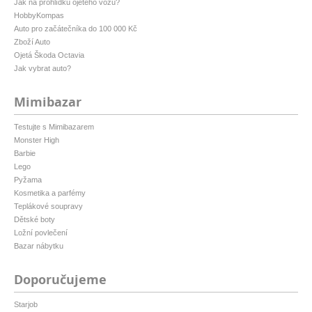
Jak na prohlídku ojetého vozu?
HobbyKompas
Auto pro začátečníka do 100 000 Kč
Zboží Auto
Ojetá Škoda Octavia
Jak vybrat auto?
Mimibazar
Testujte s Mimibazarem
Monster High
Barbie
Lego
Pyžama
Kosmetika a parfémy
Teplákové soupravy
Dětské boty
Ložní povlečení
Bazar nábytku
Doporučujeme
Starjob