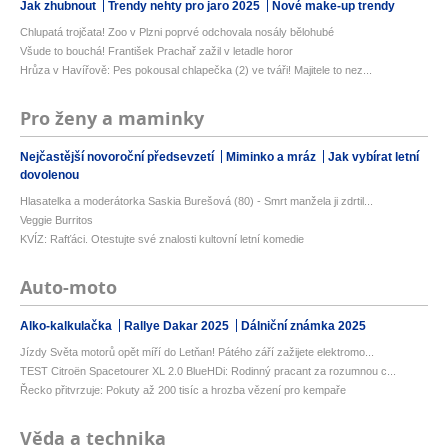
Jak zhubnout
Trendy nehty pro jaro 2025
Nové make-up trendy
Chlupatá trojčata! Zoo v Plzni poprvé odchovala nosály bělohubé
Všude to bouchá! František Prachař zažil v letadle horor
Hrůza v Havířově: Pes pokousal chlapečka (2) ve tváři! Majitele to nez...
Pro ženy a maminky
Nejčastější novoroční předsevzetí
Miminko a mráz
Jak vybírat letní
dovolenou
Hlasatelka a moderátorka Saskia Burešová (80) - Smrt manžela ji zdrtil...
Veggie Burritos
KVÍZ: Rafťáci. Otestujte své znalosti kultovní letní komedie
Auto-moto
Alko-kalkulačka
Rallye Dakar 2025
Dálniční známka 2025
Jízdy Světa motorů opět míří do Letňan! Pátého září zažijete elektromo...
TEST Citroën Spacetourer XL 2.0 BlueHDi: Rodinný pracant za rozumnou c...
Řecko přitvrzuje: Pokuty až 200 tisíc a hrozba vězení pro kempaře
Věda a technika