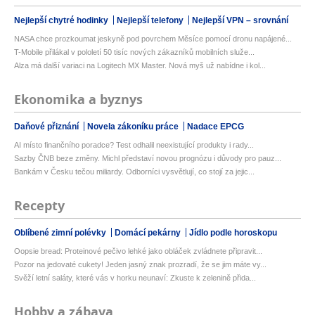
Nejlepší chytré hodinky
Nejlepší telefony
Nejlepší VPN – srovnání
NASA chce prozkoumat jeskyně pod povrchem Měsíce pomocí dronu napájené...
T-Mobile přilákal v pololetí 50 tisíc nových zákazníků mobilních služe...
Alza má další variaci na Logitech MX Master. Nová myš už nabídne i kol...
Ekonomika a byznys
Daňové přiznání
Novela zákoníku práce
Nadace EPCG
AI místo finančního poradce? Test odhalil neexistující produkty i rady...
Sazby ČNB beze změny. Michl představí novou prognózu i důvody pro pauz...
Bankám v Česku tečou miliardy. Odborníci vysvětlují, co stojí za jejic...
Recepty
Oblíbené zimní polévky
Domácí pekárny
Jídlo podle horoskopu
Oopsie bread: Proteinové pečivo lehké jako obláček zvládnete připravit...
Pozor na jedovaté cukety! Jeden jasný znak prozradí, že se jim máte vy...
Svěží letní saláty, které vás v horku neunaví: Zkuste k zelenině přida...
Hobby a zábava