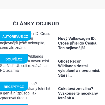
ČLÁNKY ODJINUD
AUTOREVUE.CZ
Nový Volkswagen ID.
Cross přijel do Česka.
Ten nejlevnější ...
DOUPĚ.CZ
Ghost Recon
Wildlands dostal
vylepšení a novou misi.
Starší ...
RECEPTY.CZ
Cuketová zmrzlina?
Vyzkoušejte nečekaný
letní hit a ...