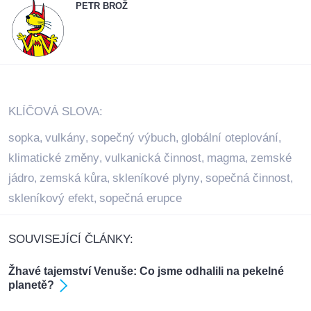
PETR BROŽ
KLÍČOVÁ SLOVA:
sopka
vulkány
sopečný výbuch
globální oteplování
,
,
,
,
klimatické změny
vulkanická činnost
magma
zemské
,
,
,
jádro
zemská kůra
skleníkové plyny
sopečná činnost
,
,
,
,
skleníkový efekt
sopečná erupce
,
SOUVISEJÍCÍ ČLÁNKY:
Žhavé tajemství Venuše: Co jsme odhalili na pekelné
planetě?