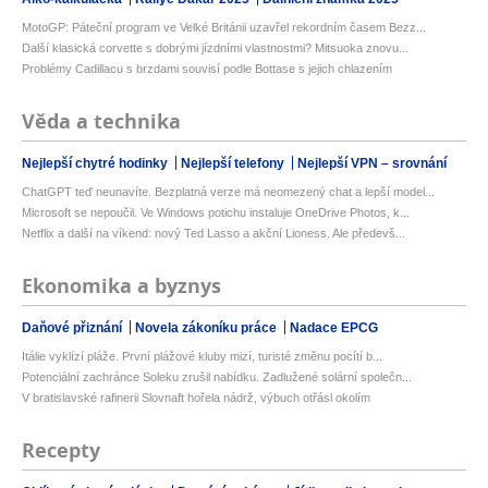
MotoGP: Páteční program ve Velké Británii uzavřel rekordním časem Bezz...
Další klasická corvette s dobrými jízdními vlastnostmi? Mitsuoka znovu...
Problémy Cadillacu s brzdami souvisí podle Bottase s jejich chlazením
Věda a technika
Nejlepší chytré hodinky
Nejlepší telefony
Nejlepší VPN – srovnání
ChatGPT teď neunavíte. Bezplatná verze má neomezený chat a lepší model...
Microsoft se nepoučil. Ve Windows potichu instaluje OneDrive Photos, k...
Netflix a další na víkend: nový Ted Lasso a akční Lioness. Ale předevš...
Ekonomika a byznys
Daňové přiznání
Novela zákoníku práce
Nadace EPCG
Itálie vyklízí pláže. První plážové kluby mizí, turisté změnu pocítí b...
Potenciální zachránce Soleku zrušil nabídku. Zadlužené solární společn...
V bratislavské rafinerii Slovnaft hořela nádrž, výbuch otřásl okolím
Recepty