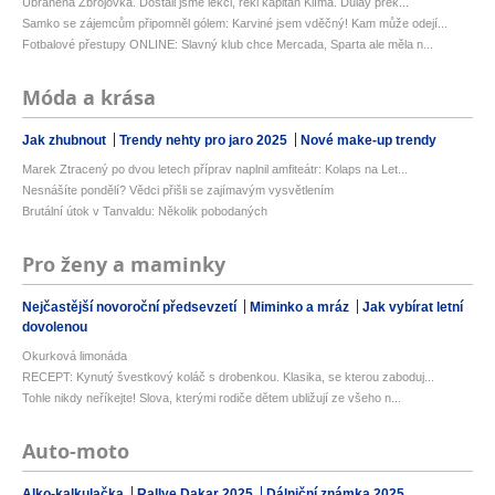
Ubráněná Zbrojovka. Dostali jsme lekci, řekl kapitán Klíma. Dulay přek...
Samko se zájemcům připomněl gólem: Karviné jsem vděčný! Kam může odejí...
Fotbalové přestupy ONLINE: Slavný klub chce Mercada, Sparta ale měla n...
Móda a krása
Jak zhubnout
Trendy nehty pro jaro 2025
Nové make-up trendy
Marek Ztracený po dvou letech příprav naplnil amfiteátr: Kolaps na Let...
Nesnášíte pondělí? Vědci přišli se zajímavým vysvětlením
Brutální útok v Tanvaldu: Několik pobodaných
Pro ženy a maminky
Nejčastější novoroční předsevzetí
Miminko a mráz
Jak vybírat letní
dovolenou
Okurková limonáda
RECEPT: Kynutý švestkový koláč s drobenkou. Klasika, se kterou zaboduj...
Tohle nikdy neříkejte! Slova, kterými rodiče dětem ubližují ze všeho n...
Auto-moto
Alko-kalkulačka
Rallye Dakar 2025
Dálniční známka 2025