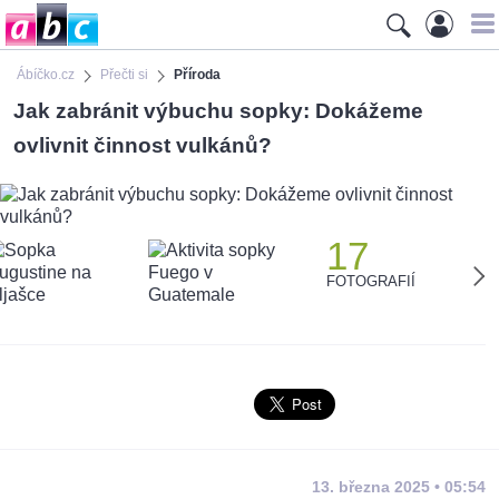
Ábíčko.cz
Přečti si
Příroda
Jak zabránit výbuchu sopky: Dokážeme
ovlivnit činnost vulkánů?
17
FOTOGRAFIÍ
13. března 2025 • 05:54