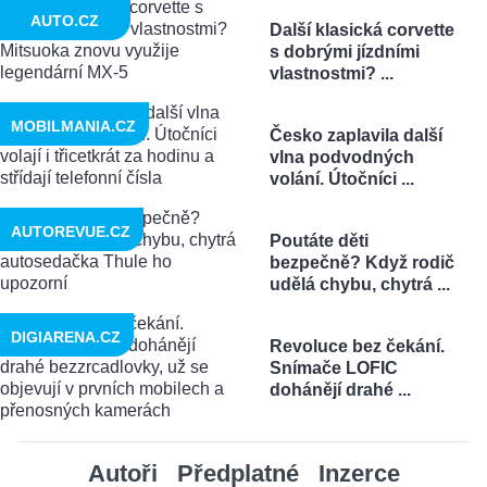
AUTO.CZ
Další klasická corvette
s dobrými jízdními
vlastnostmi? ...
MOBILMANIA.CZ
Česko zaplavila další
vlna podvodných
volání. Útočníci ...
AUTOREVUE.CZ
Poutáte děti
bezpečně? Když rodič
udělá chybu, chytrá ...
DIGIARENA.CZ
Revoluce bez čekání.
Snímače LOFIC
dohánějí drahé ...
Autoři
Předplatné
Inzerce