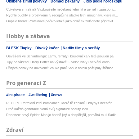
Oblíbené zimní polévky
Domácí pekárny
Jídlo podle horoskopu
Cuketová zmrzlina? Vyzkoušejte nečekaný letní hit a geniální způsob, j...
Rychlé buchty s broskvemi: 5 receptů na sladké letní moučníky, které m...
Oopsie bread: Proteinové pečivo lehké jako obláček zvládnete připravit...
Hobby a zábava
BLESK Tlapky
Divoký kačer
Netflix filmy a seriály
Osvěžení ve Schladmingu: Lamy, ferraty i koulovačka v létě jsou jen pá...
Tipy na víkend: Harry Potter na výstavě! Folklor, bitvy i setkání vodn...
Přibývá paniky na dovolené: Vnuka paní Soni v hotelu poštípaly štěnice...
Pro generaci Z
#inspirace
#wellbeing
#news
RECEPT: Perfektní letní kombinace, které tě zchladí, i kdybys nechtěl*...
Proč každá generace hledá svůj signature beauty look
Recenze: nový Spider-Man je hodně jiný a dospělejší, pomáhá mu i Sadie...
Zdraví