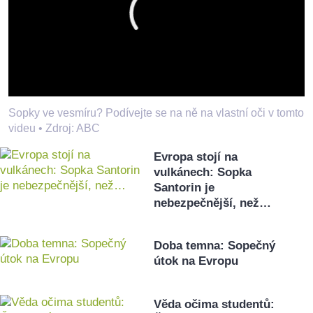
Sopky ve vesmíru? Podívejte se na ně na vlastní oči v tomto
videu •
Zdroj: ABC
Evropa stojí na
vulkánech: Sopka
Santorin je
nebezpečnější, než…
Doba temna: Sopečný
útok na Evropu
Věda očima studentů: