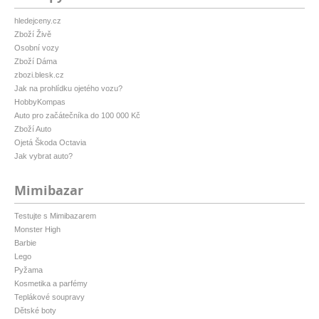
hledejceny.cz
Zboží Živě
Osobní vozy
Zboží Dáma
zbozi.blesk.cz
Jak na prohlídku ojetého vozu?
HobbyKompas
Auto pro začátečníka do 100 000 Kč
Zboží Auto
Ojetá Škoda Octavia
Jak vybrat auto?
Mimibazar
Testujte s Mimibazarem
Monster High
Barbie
Lego
Pyžama
Kosmetika a parfémy
Teplákové soupravy
Dětské boty