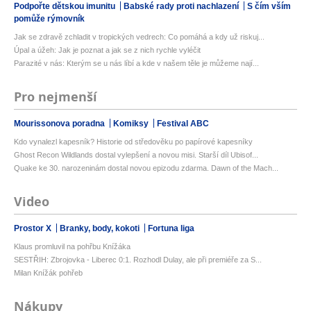
Podpořte dětskou imunitu
Babské rady proti nachlazení
S čím vším
pomůže rýmovník
Jak se zdravě zchladit v tropických vedrech: Co pomáhá a kdy už riskuj...
Úpal a úžeh: Jak je poznat a jak se z nich rychle vyléčit
Parazité v nás: Kterým se u nás líbí a kde v našem těle je můžeme nají...
Pro nejmenší
Mourissonova poradna
Komiksy
Festival ABC
Kdo vynalezl kapesník? Historie od středověku po papírové kapesníky
Ghost Recon Wildlands dostal vylepšení a novou misi. Starší díl Ubisof...
Quake ke 30. narozeninám dostal novou epizodu zdarma. Dawn of the Mach...
Video
Prostor X
Branky, body, kokoti
Fortuna liga
Klaus promluvil na pohřbu Knížáka
SESTŘIH: Zbrojovka - Liberec 0:1. Rozhodl Dulay, ale při premiéře za S...
Milan Knížák pohřeb
Nákupy