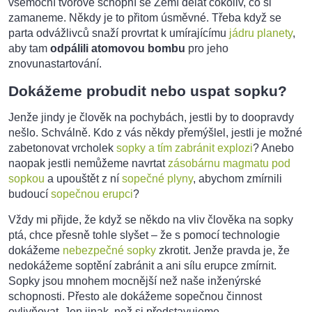
všemocní tvorové schopní se Zemí dělat cokoliv, co si
zamaneme. Někdy je to přitom úsměvné. Třeba když se
parta odvážlivců snaží provrtat k umírajícímu
jádru planety
,
aby tam
odpálili atomovou bombu
pro jeho
znovunastartování.
Dokážeme probudit nebo uspat sopku?
Jenže jindy je člověk na pochybách, jestli by to doopravdy
nešlo. Schválně. Kdo z vás někdy přemýšlel, jestli je možné
zabetonovat vrcholek
sopky a tím zabránit explozi
? Anebo
naopak jestli nemůžeme navrtat
zásobárnu magmatu pod
sopkou
a upouštět z ní
sopečné plyny
, abychom zmírnili
budoucí
sopečnou erupci
?
Vždy mi přijde, že když se někdo na vliv člověka na sopky
ptá, chce přesně tohle slyšet – že s pomocí technologie
dokážeme
nebezpečné sopky
zkrotit. Jenže pravda je, že
nedokážeme soptění zabránit a ani sílu erupce zmírnit.
Sopky jsou mnohem mocnější než naše inženýrské
schopnosti. Přesto ale dokážeme sopečnou činnost
ovlivňovat. Jen jinak, než si představujeme.