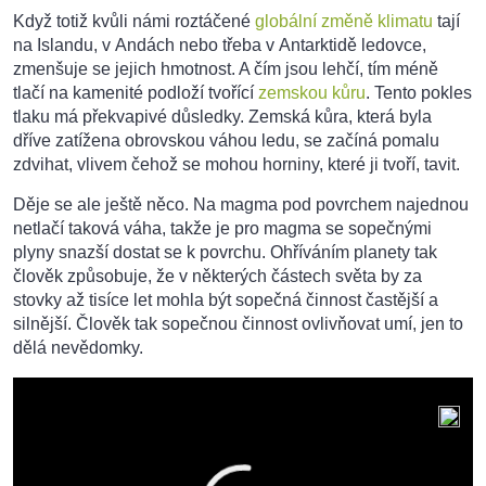
Když totiž kvůli námi roztáčené
globální změně klimatu
tají
na Islandu, v Andách nebo třeba v Antarktidě ledovce,
zmenšuje se jejich hmotnost. A čím jsou lehčí, tím méně
tlačí na kamenité podloží tvořící
zemskou kůru
. Tento pokles
tlaku má překvapivé důsledky. Zemská kůra, která byla
dříve zatížena obrovskou váhou ledu, se začíná pomalu
zdvihat, vlivem čehož se mohou horniny, které ji tvoří, tavit.
Děje se ale ještě něco. Na magma pod povrchem najednou
netlačí taková váha, takže je pro magma se sopečnými
plyny snazší dostat se k povrchu. Ohříváním planety tak
člověk způsobuje, že v některých částech světa by za
stovky až tisíce let mohla být sopečná činnost častější a
silnější. Člověk tak sopečnou činnost ovlivňovat umí, jen to
dělá nevědomky.