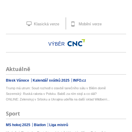
Klasická verze
Mobilní verze
VÝBĚR
Aktuálně
Blesk Vánoce
Kalendář svátků 2025
INFO.cz
Trump má utrum: Soud rozhodl o stavbě tanečního sálu v Bílém domě
Sezemský: Ruská raketa v Polsku. Babiš za ním stojí a co dál?
ONLINE: Zelenskyj v Srbsku a Ukrajina udeřila na další sklad Wildberri...
Sport
MS hokej 2025
Biatlon
Liga mistrů