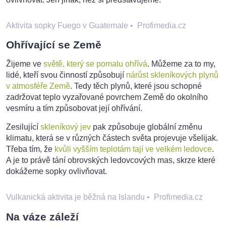
Aktivita sopky Fuego v Guatemale
•
Profimedia.cz
Ohřívající se Země
Žijeme ve
světě, který se pomalu ohřívá
. Můžeme za to my,
lidé, kteří svou činností způsobují
nárůst skleníkových plynů
v atmosféře Země
. Tedy těch plynů, které jsou schopné
zadržovat teplo vyzařované povrchem Země do okolního
vesmíru a tím způsobovat její ohřívání.
Zesilující
skleníkový jev
pak způsobuje globální změnu
klimatu, která se v různých částech světa projevuje všelijak.
Třeba tím, že
kvůli vyšším teplotám tají ve velkém ledovce
.
A je to právě tání obrovských ledovcových mas, skrze které
dokážeme sopky ovlivňovat.
Vulkanická aktivita je běžná na Islandu
•
Profimedia.cz
Na váze záleží