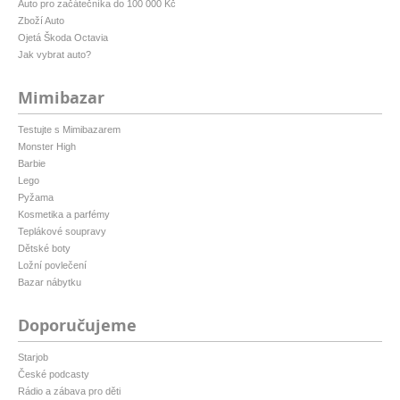
Auto pro začátečníka do 100 000 Kč
Zboží Auto
Ojetá Škoda Octavia
Jak vybrat auto?
Mimibazar
Testujte s Mimibazarem
Monster High
Barbie
Lego
Pyžama
Kosmetika a parfémy
Teplákové soupravy
Dětské boty
Ložní povlečení
Bazar nábytku
Doporučujeme
Starjob
České podcasty
Rádio a zábava pro děti