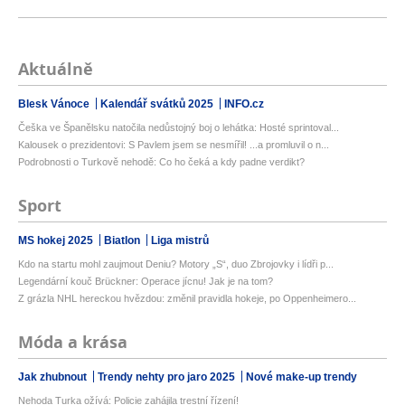
Aktuálně
Blesk Vánoce
Kalendář svátků 2025
INFO.cz
Češka ve Španělsku natočila nedůstojný boj o lehátka: Hosté sprintoval...
Kalousek o prezidentovi: S Pavlem jsem se nesmířil! ...a promluvil o n...
Podrobnosti o Turkově nehodě: Co ho čeká a kdy padne verdikt?
Sport
MS hokej 2025
Biatlon
Liga mistrů
Kdo na startu mohl zaujmout Deniu? Motory „S“, duo Zbrojovky i lídři p...
Legendární kouč Brückner: Operace jícnu! Jak je na tom?
Z grázla NHL hereckou hvězdou: změnil pravidla hokeje, po Oppenheimero...
Móda a krása
Jak zhubnout
Trendy nehty pro jaro 2025
Nové make-up trendy
Nehoda Turka ožívá: Policie zahájila trestní řízení!