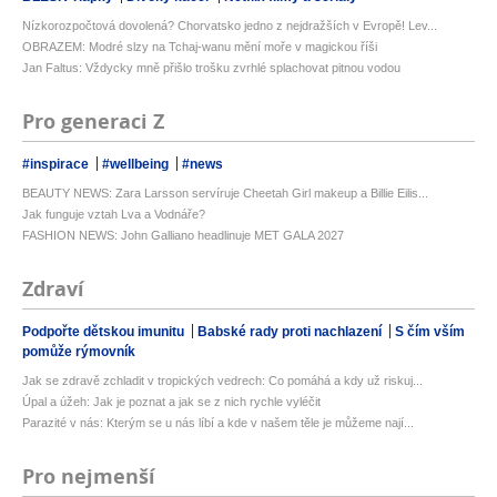
Nízkorozpočtová dovolená? Chorvatsko jedno z nejdražších v Evropě! Lev...
OBRAZEM: Modré slzy na Tchaj-wanu mění moře v magickou říši
Jan Faltus: Vždycky mně přišlo trošku zvrhlé splachovat pitnou vodou
Pro generaci Z
#inspirace
#wellbeing
#news
BEAUTY NEWS: Zara Larsson servíruje Cheetah Girl makeup a Billie Eilis...
Jak funguje vztah Lva a Vodnáře?
FASHION NEWS: John Galliano headlinuje MET GALA 2027
Zdraví
Podpořte dětskou imunitu
Babské rady proti nachlazení
S čím vším
pomůže rýmovník
Jak se zdravě zchladit v tropických vedrech: Co pomáhá a kdy už riskuj...
Úpal a úžeh: Jak je poznat a jak se z nich rychle vyléčit
Parazité v nás: Kterým se u nás líbí a kde v našem těle je můžeme nají...
Pro nejmenší