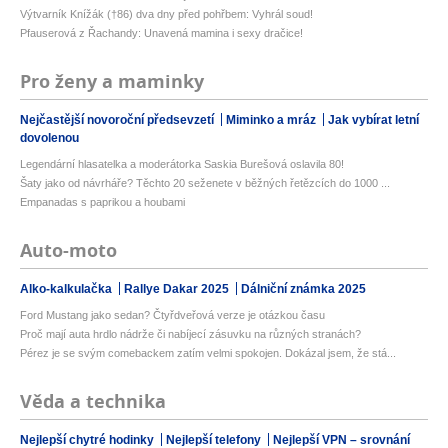
Výtvarník Knížák (†86) dva dny před pohřbem: Vyhrál soud!
Pfauserová z Řachandy: Unavená mamina i sexy dračice!
Pro ženy a maminky
Nejčastější novoroční předsevzetí
Miminko a mráz
Jak vybírat letní
dovolenou
Legendární hlasatelka a moderátorka Saskia Burešová oslavila 80!
Šaty jako od návrháře? Těchto 20 seženete v běžných řetězcích do 1000 ...
Empanadas s paprikou a houbami
Auto-moto
Alko-kalkulačka
Rallye Dakar 2025
Dálniční známka 2025
Ford Mustang jako sedan? Čtyřdveřová verze je otázkou času
Proč mají auta hrdlo nádrže či nabíjecí zásuvku na různých stranách?
Pérez je se svým comebackem zatím velmi spokojen. Dokázal jsem, že stá...
Věda a technika
Nejlepší chytré hodinky
Nejlepší telefony
Nejlepší VPN – srovnání