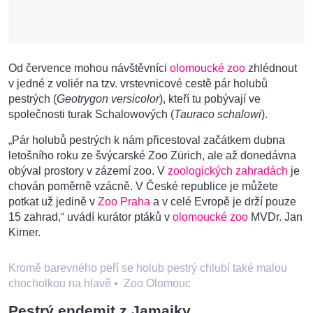
Od července mohou návštěvníci
olomoucké zoo
zhlédnout
v jedné z voliér na tzv. vrstevnicové cestě pár holubů
pestrých (
Geotrygon versicolor
), kteří tu pobývají ve
společnosti turak Schalowových (
Tauraco schalowi
).
„Pár holubů pestrých k nám přicestoval začátkem dubna
letošního roku ze švýcarské Zoo Zürich, ale až donedávna
obýval prostory v zázemí zoo. V
zoologických zahradách
je
chován poměrně vzácně. V České republice je můžete
potkat už jedině v
Zoo Praha
a v celé Evropě je drží pouze
15 zahrad,“ uvádí kurátor ptáků v
olomoucké zoo
MVDr. Jan
Kirner.
Kromě barevného peří se holub pestrý chlubí také malou
chocholkou na hlavě
•
Zoo Olomouc
Pestrý endemit z Jamajky