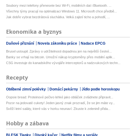
Soubory mezi telefony přenesete bez Wi-Fi, mobilních dat i Bluetooth. ...
Všechny týmy pracují na optimalizaci Windows 11. Microsoft chce předbě...
Jak dobře vybrat bezdrátová sluchátka. Velká zajistí ticho a pohodlí, ...
Ekonomika a byznys
Daňové přiznání
Novela zákoníku práce
Nadace EPCG
Brusel ustoupil. Zprávy o udržitelnosti dopadnou jen na největší české...
Banky se vrhají na bitcoin. Umožní nákup kryptoměny přes mobilní aplik...
CSG investuje do kanadského vývojáře interceptorů a nadzvukových techn...
Recepty
Oblíbené zimní polévky
Domácí pekárny
Jídlo podle horoskopu
Oopsie bread: Proteinové pečivo lehké jako obláček zvládnete připravit...
Pozor na jedovaté cukety! Jeden jasný znak prozradí, že se jim máte vy...
Svěží letní saláty, které vás v horku neunaví: Zkuste k zelenině přida...
Hobby a zábava
BLESK Tlapky
Divoký kačer
Netflix filmy a seriály