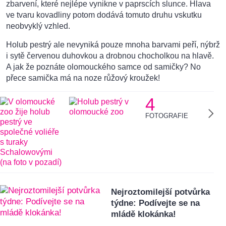
zbarvení, které nejlépe vynikne v paprscích slunce. Hlava
ve tvaru kovadliny potom dodává tomuto druhu vskutku
neobvyklý vzhled.
Holub pestrý ale nevyniká pouze mnoha barvami peří, nýbrž
i sytě červenou duhovkou a drobnou chocholkou na hlavě.
A jak že poznáte olomouckého samce od samičky? No
přece samička má na noze růžový kroužek!
4
FOTOGRAFIE
Nejroztomilejší potvůrka
týdne: Podívejte se na
mládě klokánka!