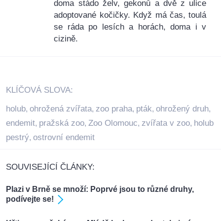
doma stádo želv, gekonů a dvě z ulice
adoptované kočičky. Když má čas, toulá
se ráda po lesích a horách, doma i v
cizině.
KLÍČOVÁ SLOVA:
holub
ohrožená zvířata
zoo praha
pták
ohrožený druh
,
,
,
,
,
endemit
pražská zoo
Zoo Olomouc
zvířata v zoo
holub
,
,
,
,
pestrý
ostrovní endemit
,
SOUVISEJÍCÍ ČLÁNKY:
Plazi v Brně se množí: Poprvé jsou to různé druhy,
podívejte se!