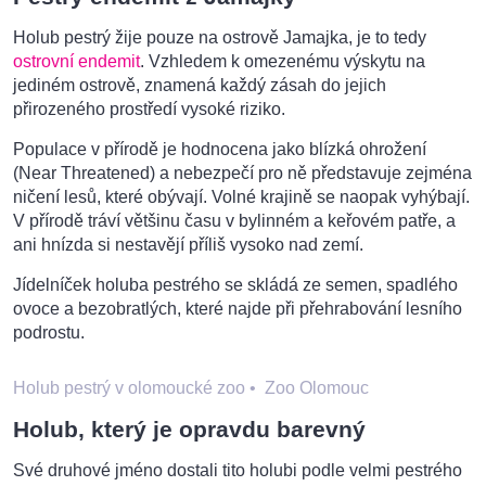
Holub pestrý žije pouze na ostrově Jamajka, je to tedy
ostrovní endemit
. Vzhledem k omezenému výskytu na
jediném ostrově, znamená každý zásah do jejich
přirozeného prostředí vysoké riziko.
Populace v přírodě je hodnocena jako blízká ohrožení
(Near Threatened) a nebezpečí pro ně představuje zejména
ničení lesů, které obývají. Volné krajině se naopak vyhýbají.
V přírodě tráví většinu času v bylinném a keřovém patře, a
ani hnízda si nestavějí příliš vysoko nad zemí.
Jídelníček holuba pestrého se skládá ze semen, spadlého
ovoce a bezobratlých, které najde při přehrabování lesního
podrostu.
Holub pestrý v olomoucké zoo
•
Zoo Olomouc
Holub, který je opravdu barevný
Své druhové jméno dostali tito holubi podle velmi pestrého