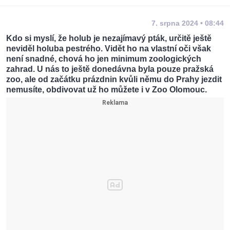
7. srpna 2024 • 08:44
Kdo si myslí, že holub je nezajímavý pták, určitě ještě
neviděl holuba pestrého. Vidět ho na vlastní oči však
není snadné, chová ho jen minimum zoologických
zahrad. U nás to ještě donedávna byla pouze pražská
zoo, ale od začátku prázdnin kvůli němu do Prahy jezdit
nemusíte, obdivovat už ho můžete i v Zoo Olomouc.