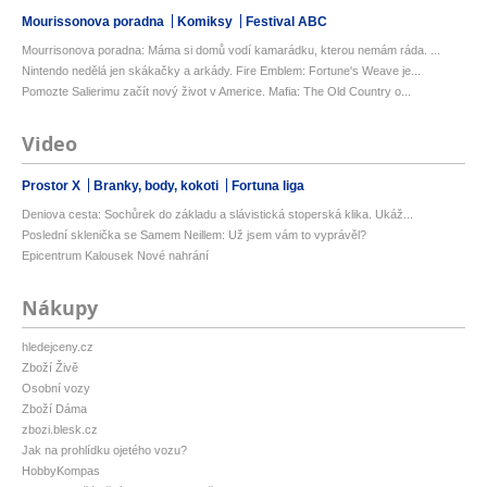
Mourissonova poradna
Komiksy
Festival ABC
Mourrisonova poradna: Máma si domů vodí kamarádku, kterou nemám ráda. ...
Nintendo nedělá jen skákačky a arkády. Fire Emblem: Fortune's Weave je...
Pomozte Salierimu začít nový život v Americe. Mafia: The Old Country o...
Video
Prostor X
Branky, body, kokoti
Fortuna liga
Deniova cesta: Sochůrek do základu a slávistická stoperská klika. Ukáž...
Poslední sklenička se Samem Neillem: Už jsem vám to vyprávěl?
Epicentrum Kalousek Nové nahrání
Nákupy
hledejceny.cz
Zboží Živě
Osobní vozy
Zboží Dáma
zbozi.blesk.cz
Jak na prohlídku ojetého vozu?
HobbyKompas