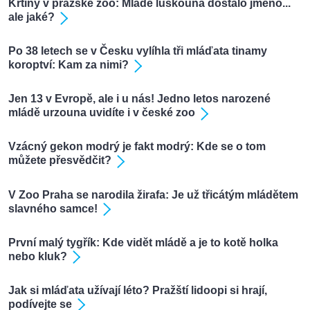
Křtiny v pražské zoo: Mládě luskouna dostalo jméno...
ale jaké?
Po 38 letech se v Česku vylíhla tři mláďata tinamy
koroptví: Kam za nimi?
Jen 13 v Evropě, ale i u nás! Jedno letos narozené
mládě urzouna uvidíte i v české zoo
Vzácný gekon modrý je fakt modrý: Kde se o tom
můžete přesvědčit?
V Zoo Praha se narodila žirafa: Je už třicátým mládětem
slavného samce!
První malý tygřík: Kde vidět mládě a je to kotě holka
nebo kluk?
Jak si mláďata užívají léto? Pražští lidoopi si hrají,
podívejte se