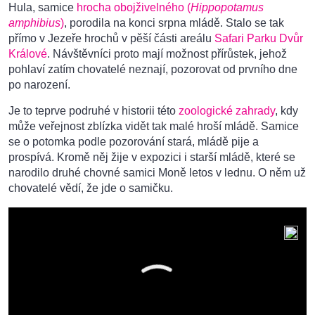
Hula, samice
hrocha obojživelného (
Hippopotamus
amphibius
)
, porodila na konci srpna mládě. Stalo se tak
přímo v Jezeře hrochů v pěší části areálu
Safari Parku Dvůr
Králové
. Návštěvníci proto mají možnost přírůstek, jehož
pohlaví zatím chovatelé neznají, pozorovat od prvního dne
po narození.
Je to teprve podruhé v historii této
zoologické zahrady
, kdy
může veřejnost zblízka vidět tak malé hroší mládě. Samice
se o potomka podle pozorování stará, mládě pije a
prospívá. Kromě něj žije v expozici i starší mládě, které se
narodilo druhé chovné samici Moně letos v lednu. O něm už
chovatelé vědí, že jde o samičku.