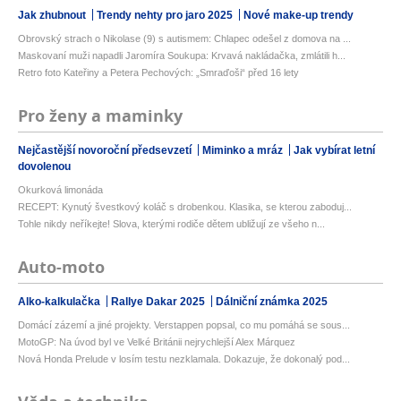
Jak zhubnout
Trendy nehty pro jaro 2025
Nové make-up trendy
Obrovský strach o Nikolase (9) s autismem: Chlapec odešel z domova na ...
Maskovaní muži napadli Jaromíra Soukupa: Krvavá nakládačka, zmlátili h...
Retro foto Kateřiny a Petera Pechových: „Smraďoši“ před 16 lety
Pro ženy a maminky
Nejčastější novoroční předsevzetí
Miminko a mráz
Jak vybírat letní
dovolenou
Okurková limonáda
RECEPT: Kynutý švestkový koláč s drobenkou. Klasika, se kterou zaboduj...
Tohle nikdy neříkejte! Slova, kterými rodiče dětem ubližují ze všeho n...
Auto-moto
Alko-kalkulačka
Rallye Dakar 2025
Dálniční známka 2025
Domácí zázemí a jiné projekty. Verstappen popsal, co mu pomáhá se sous...
MotoGP: Na úvod byl ve Velké Británii nejrychlejší Alex Márquez
Nová Honda Prelude v losím testu nezklamala. Dokazuje, že dokonalý pod...