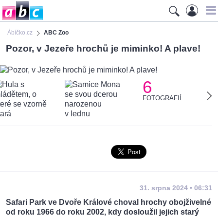
Ábíčko.cz
ABC Zoo
Pozor, v Jezeře hrochů je miminko! A plave!
6
FOTOGRAFIÍ
31. srpna 2024 • 06:31
Safari Park ve Dvoře Králové choval hrochy obojživelné
od roku 1966 do roku 2002, kdy dosloužil jejich starý