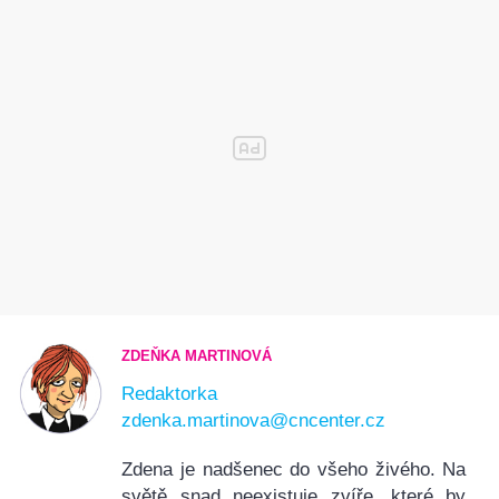
ZDEŇKA MARTINOVÁ
Redaktorka
zdenka.martinova@cncenter.cz
Zdena je nadšenec do všeho živého. Na
světě snad neexistuje zvíře, které by