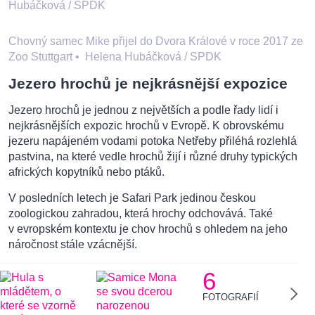
Hubáčková / SPDK
Chovný samec Mike přijel do Dvora Králové v roce 2017 ze
Zoo Stuttgart
•
Helena Hubáčková / SPDK
Jezero hrochů je nejkrásnější expozice
Jezero hrochů je jednou z největších a podle řady lidí i
nejkrásnějších expozic hrochů v Evropě. K obrovskému
jezeru napájeném vodami potoka Netřeby přiléhá rozlehlá
pastvina, na které vedle hrochů žijí i různé druhy typických
afrických kopytníků nebo ptáků.
V posledních letech je Safari Park jedinou českou
zoologickou zahradou, která hrochy odchovává. Také
v evropském kontextu je chov hrochů s ohledem na jeho
náročnost stále vzácnější.
6
FOTOGRAFIÍ