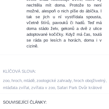
nechtěla mít doma. Protože to není
možné, alespoň o nich píše do ábíčka. I
tak se jich u ní vystřídala spousta,
včetně štírů, pavouků či hadů. Teď má
doma stádo želv, gekonů a dvě z ulice
adoptované kočičky. Když má čas, toulá
se ráda po lesích a horách, doma i v
cizině.
KLÍČOVÁ SLOVA:
zoo
hroch
mládě
zoologické zahrady
hroch obojživelný
,
,
,
,
,
mláďata zvířat
zvířata v zoo
Safari Park Dvůr králové
,
,
SOUVISEJÍCÍ ČLÁNKY: