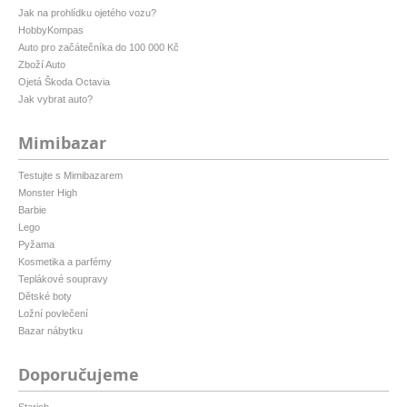
Jak na prohlídku ojetého vozu?
HobbyKompas
Auto pro začátečníka do 100 000 Kč
Zboží Auto
Ojetá Škoda Octavia
Jak vybrat auto?
Mimibazar
Testujte s Mimibazarem
Monster High
Barbie
Lego
Pyžama
Kosmetika a parfémy
Teplákové soupravy
Dětské boty
Ložní povlečení
Bazar nábytku
Doporučujeme
Starjob