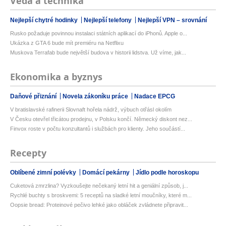
Věda a technika
Nejlepší chytré hodinky
Nejlepší telefony
Nejlepší VPN – srovnání
Rusko požaduje povinnou instalaci státních aplikací do iPhonů. Apple o...
Ukázka z GTA 6 bude mít premiéru na Netflixu
Muskova Terrafab bude největší budova v historii lidstva. Už víme, jak...
Ekonomika a byznys
Daňové přiznání
Novela zákoníku práce
Nadace EPCG
V bratislavské rafinerii Slovnaft hořela nádrž, výbuch otřásl okolím
V Česku otevřel třicátou prodejnu, v Polsku končí. Německý diskont nez...
Finvox roste v počtu konzultantů i službách pro klienty. Jeho součástí...
Recepty
Oblíbené zimní polévky
Domácí pekárny
Jídlo podle horoskopu
Cuketová zmrzlina? Vyzkoušejte nečekaný letní hit a geniální způsob, j...
Rychlé buchty s broskvemi: 5 receptů na sladké letní moučníky, které m...
Oopsie bread: Proteinové pečivo lehké jako obláček zvládnete připravit...