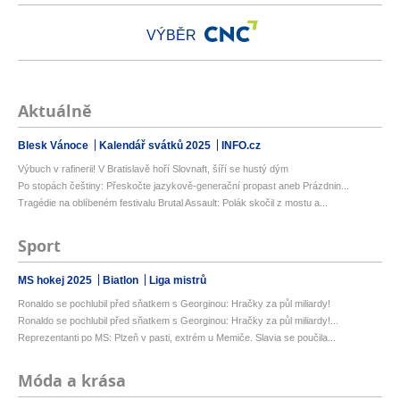
VÝBĚR
Aktuálně
Blesk Vánoce
Kalendář svátků 2025
INFO.cz
Výbuch v rafinerii! V Bratislavě hoří Slovnaft, šíří se hustý dým
Po stopách češtiny: Přeskočte jazykově-generační propast aneb Prázdnin...
Tragédie na oblíbeném festivalu Brutal Assault: Polák skočil z mostu a...
Sport
MS hokej 2025
Biatlon
Liga mistrů
Ronaldo se pochlubil před sňatkem s Georginou: Hračky za půl miliardy!
Ronaldo se pochlubil před sňatkem s Georginou: Hračky za půl miliardy!...
Reprezentanti po MS: Plzeň v pasti, extrém u Memiče. Slavia se poučila...
Móda a krása