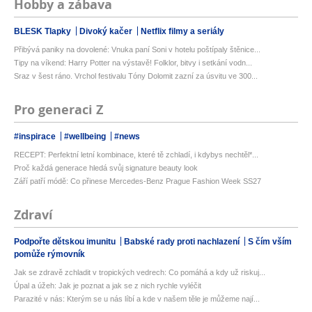
Hobby a zábava
BLESK Tlapky
Divoký kačer
Netflix filmy a seriály
Přibývá paniky na dovolené: Vnuka paní Soni v hotelu poštípaly štěnice...
Tipy na víkend: Harry Potter na výstavě! Folklor, bitvy i setkání vodn...
Sraz v šest ráno. Vrchol festivalu Tóny Dolomit zazní za úsvitu ve 300...
Pro generaci Z
#inspirace
#wellbeing
#news
RECEPT: Perfektní letní kombinace, které tě zchladí, i kdybys nechtěl*...
Proč každá generace hledá svůj signature beauty look
Září patří módě: Co přinese Mercedes-Benz Prague Fashion Week SS27
Zdraví
Podpořte dětskou imunitu
Babské rady proti nachlazení
S čím vším
pomůže rýmovník
Jak se zdravě zchladit v tropických vedrech: Co pomáhá a kdy už riskuj...
Úpal a úžeh: Jak je poznat a jak se z nich rychle vyléčit
Parazité v nás: Kterým se u nás líbí a kde v našem těle je můžeme nají...