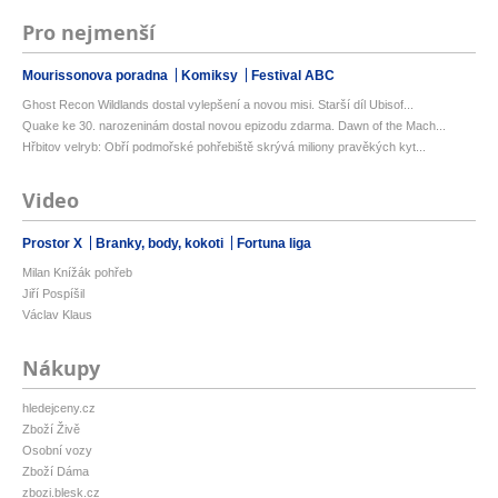
Pro nejmenší
Mourissonova poradna
Komiksy
Festival ABC
Ghost Recon Wildlands dostal vylepšení a novou misi. Starší díl Ubisof...
Quake ke 30. narozeninám dostal novou epizodu zdarma. Dawn of the Mach...
Hřbitov velryb: Obří podmořské pohřebiště skrývá miliony pravěkých kyt...
Video
Prostor X
Branky, body, kokoti
Fortuna liga
Milan Knížák pohřeb
Jiří Pospíšil
Václav Klaus
Nákupy
hledejceny.cz
Zboží Živě
Osobní vozy
Zboží Dáma
zbozi.blesk.cz