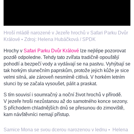
Hroší mládě narozené v Jezeře hrochů v Safari Parku Dvůr
Králové •
Zdroj: Helena Hubáčková / SPDK
Hrochy v
Safari Parku Dvůr Králové
lze nejlépe pozorovat
pozdě odpoledne. Tehdy tato zvířata tradičně opouštějí
pohodlí a bezpečí vody a vydávají se na pastvu. Vyhýbají se
tak horkým slunečním paprskům, protože jejich kůže je sice
velmi silná, ale zároveň nesmírně citlivá. V horkém letním
slunci by se začala vysoušet, pálit a praskat.
S tím souvisí i soumračný a noční život hrochů v přírodě.
V jezeře hroši nezůstanou až do samotného konce sezony.
S příchodem chladnějších dnů se přesunou do zimoviště,
kam návštěvníci nemají přístup.
Samice Mona se svou dcerou narozenou v lednu
•
Helena