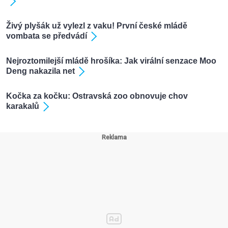
Živý plyšák už vylezl z vaku! První české mládě
vombata se předvádí
Nejroztomilejší mládě hrošíka: Jak virální senzace Moo
Deng nakazila net
Kočka za kočku: Ostravská zoo obnovuje chov
karakalů