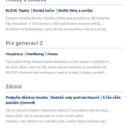
BLESK Tlapky
Divoký kačer
Netflix filmy a seriály
Cestovní horečka šlechty: Chuďas z Klatovska otrokářem v Jižní Americe
Filip Vondrášek: V Jižní Americe si lidé plují životem mnohem lehčeji,...
Osvěžení ve Schladmingu: Lamy, ferraty i koulovačka v létě jsou jen pá...
Pro generaci Z
#inspirace
#wellbeing
#news
Pop Culture Wrap: Ariana Grande promluvila o svém ústupu z veřejného ž...
Alt news: MGK v tom zas lítá, Jared Leto byl obviněný ze sexuálního ob...
RECEPT: Perfektní letní kombinace, které tě zchladí, i kdybys nechtěl*...
Zdraví
Podpořte dětskou imunitu
Babské rady proti nachlazení
S čím vším
pomůže rýmovník
Jak se zdravě zchladit v tropických vedrech: Co pomáhá a kdy už riskuj...
Úpal a úžeh: Jak je poznat a jak se z nich rychle vyléčit
Parazité v nás: Kterým se u nás líbí a kde v našem těle je můžeme nají...