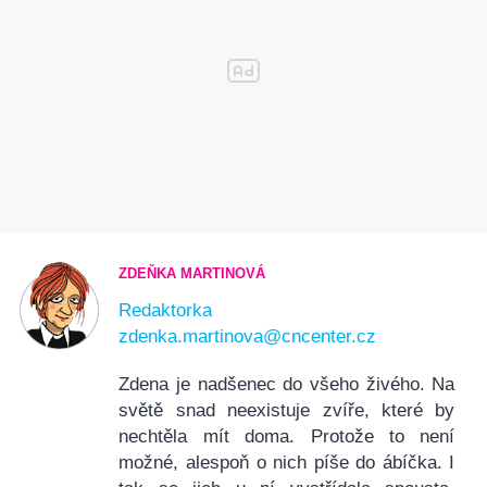
ZDEŇKA MARTINOVÁ
Redaktorka
zdenka.martinova@cncenter.cz
Zdena je nadšenec do všeho živého. Na
světě snad neexistuje zvíře, které by
nechtěla mít doma. Protože to není
možné, alespoň o nich píše do ábíčka. I