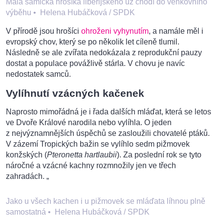
Malá samička hrošíka liberijského už chodí do venkovního
výběhu
•
Helena Hubáčková / SPDK
V přírodě jsou hrošíci
ohroženi vyhynutím
, a namále měl i
evropský chov, který se po několik let cíleně tlumil.
Následně se ale zvířata nedokázala z reprodukční pauzy
dostat a populace povážlivě stárla. V chovu je navíc
nedostatek samců.
Vylíhnutí vzácných kačenek
Naprosto mimořádná je i řada dalších mláďat, která se letos
ve Dvoře Králové narodila nebo vylíhla. O jeden
z nejvýznamnějších úspěchů se zasloužili chovatelé ptáků.
V zázemí Tropických bažin se vylíhlo sedm pižmovek
konžských (
Pteronetta hartlaubii
). Za poslední rok se tyto
náročné a vzácné kachny rozmnožily jen ve třech
zahradách. „
Jako u všech kachen i u pižmovek se mláďata líhnou plně
samostatná
•
Helena Hubáčková / SPDK