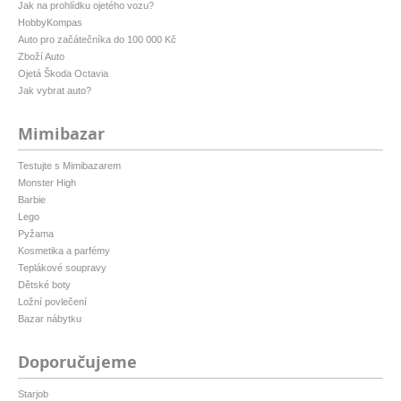
Jak na prohlídku ojetého vozu?
HobbyKompas
Auto pro začátečníka do 100 000 Kč
Zboží Auto
Ojetá Škoda Octavia
Jak vybrat auto?
Mimibazar
Testujte s Mimibazarem
Monster High
Barbie
Lego
Pyžama
Kosmetika a parfémy
Teplákové soupravy
Dětské boty
Ložní povlečení
Bazar nábytku
Doporučujeme
Starjob