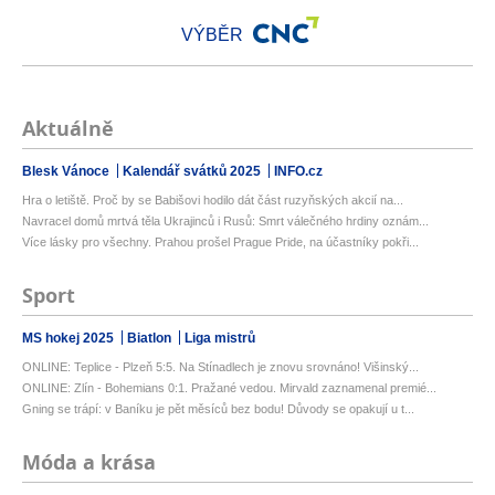
VÝBĚR
Aktuálně
Blesk Vánoce
Kalendář svátků 2025
INFO.cz
Hra o letiště. Proč by se Babišovi hodilo dát část ruzyňských akcií na...
Navracel domů mrtvá těla Ukrajinců i Rusů: Smrt válečného hrdiny oznám...
Více lásky pro všechny. Prahou prošel Prague Pride, na účastníky pokři...
Sport
MS hokej 2025
Biatlon
Liga mistrů
ONLINE: Teplice - Plzeň 5:5. Na Stínadlech je znovu srovnáno! Višinský...
ONLINE: Zlín - Bohemians 0:1. Pražané vedou. Mirvald zaznamenal premié...
Gning se trápí: v Baníku je pět měsíců bez bodu! Důvody se opakují u t...
Móda a krása