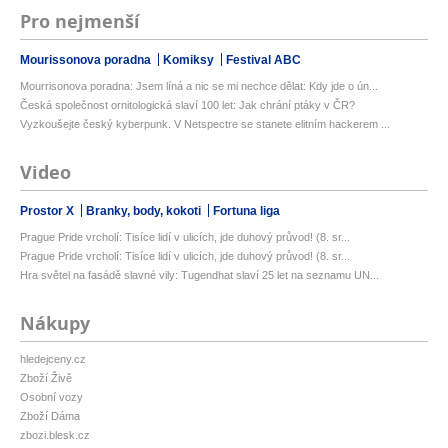
Pro nejmenší
Mourissonova poradna
Komiksy
Festival ABC
Mourrisonova poradna: Jsem líná a nic se mi nechce dělat: Kdy jde o ún...
Česká společnost ornitologická slaví 100 let: Jak chrání ptáky v ČR?
Vyzkoušejte český kyberpunk. V Netspectre se stanete elitním hackerem ...
Video
Prostor X
Branky, body, kokoti
Fortuna liga
Prague Pride vrcholí: Tisíce lidí v ulicích, jde duhový průvod! (8. sr...
Prague Pride vrcholí: Tisíce lidí v ulicích, jde duhový průvod! (8. sr...
Hra světel na fasádě slavné vily: Tugendhat slaví 25 let na seznamu UN...
Nákupy
hledejceny.cz
Zboží Živě
Osobní vozy
Zboží Dáma
zbozi.blesk.cz