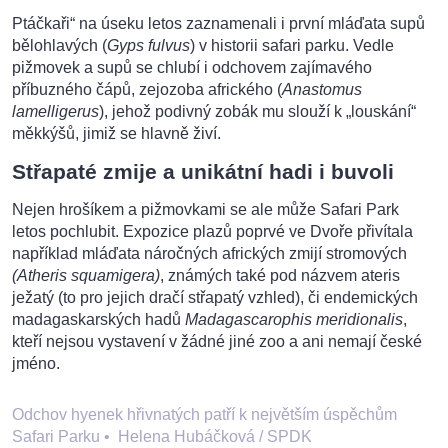
Ptáčkaři“ na úseku letos zaznamenali i první mláďata supů
bělohlavých (
Gyps fulvus
) v historii safari parku. Vedle
pižmovek a supů se chlubí i odchovem zajímavého
příbuzného čápů, zejozoba afrického (
Anastomus
lamelligerus
), jehož podivný zobák mu slouží k „louskání“
měkkýšů, jimiž se hlavně živí.
Střapaté zmije a unikátní hadi i buvoli
Nejen hrošíkem a pižmovkami se ale může Safari Park
letos pochlubit. Expozice plazů poprvé ve Dvoře přivítala
například mláďata náročných afrických zmijí stromových
(Atheris squamigera)
, známých také pod názvem ateris
ježatý (to pro jejich dračí střapatý vzhled), či endemických
madagaskarských hadů
Madagascarophis meridionalis
,
kteří nejsou vystavení v žádné jiné zoo a ani nemají české
jméno.
Odchov hyenek hřivnatých patří k největším úspěchům
Safari Parku
•
Helena Hubáčková / SPDK