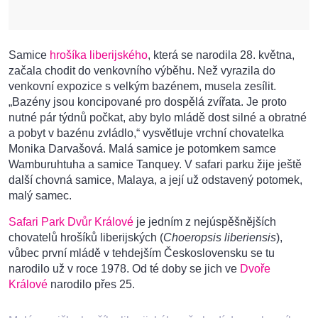
Samice
hrošíka liberijského
, která se narodila 28. května,
začala chodit do venkovního výběhu. Než vyrazila do
venkovní expozice s velkým bazénem, musela zesílit.
„Bazény jsou koncipované pro dospělá zvířata. Je proto
nutné pár týdnů počkat, aby bylo mládě dost silné a obratné
a pobyt v bazénu zvládlo,“ vysvětluje vrchní chovatelka
Monika Darvašová. Malá samice je potomkem samce
Wamburuhtuha a samice Tanquey. V safari parku žije ještě
další chovná samice, Malaya, a její už odstavený potomek,
malý samec.
Safari Park Dvůr Králové
je jedním z nejúspěšnějších
chovatelů hrošíků liberijských (
Choeropsis liberiensis
),
vůbec první mládě v tehdejším Československu se tu
narodilo už v roce 1978. Od té doby se jich ve
Dvoře
Králové
narodilo přes 25.