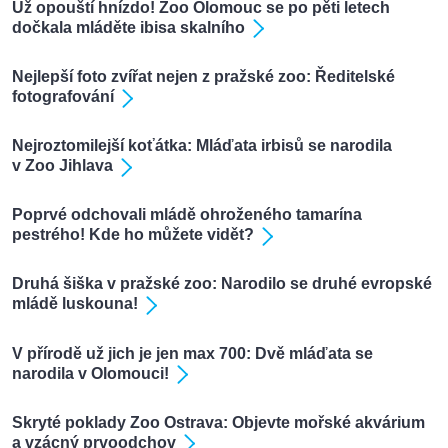
Už opouští hnízdo! Zoo Olomouc se po pěti letech
dočkala mláděte ibisa skalního
Nejlepší foto zvířat nejen z pražské zoo: Ředitelské
fotografování
Nejroztomilejší koťátka: Mláďata irbisů se narodila
v Zoo Jihlava
Poprvé odchovali mládě ohroženého tamarína
pestrého! Kde ho můžete vidět?
Druhá šiška v pražské zoo: Narodilo se druhé evropské
mládě luskouna!
V přírodě už jich je jen max 700: Dvě mláďata se
narodila v Olomouci!
Skryté poklady Zoo Ostrava: Objevte mořské akvárium
a vzácný prvoodchov