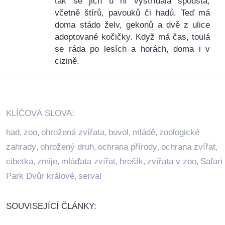
tak se jich u ní vystřídala spousta,
včetně štírů, pavouků či hadů. Teď má
doma stádo želv, gekonů a dvě z ulice
adoptované kočičky. Když má čas, toulá
se ráda po lesích a horách, doma i v
cizině.
KLÍČOVÁ SLOVA:
had
zoo
ohrožená zvířata
buvol
mládě
zoologické
,
,
,
,
,
zahrady
ohrožený druh
ochrana přírody
ochrana zvířat
,
,
,
,
cibetka
zmije
mláďata zvířat
hrošík
zvířata v zoo
Safari
,
,
,
,
,
Park Dvůr králové
serval
,
SOUVISEJÍCÍ ČLÁNKY: