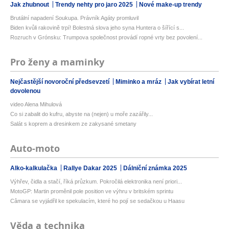
Jak zhubnout
Trendy nehty pro jaro 2025
Nové make-up trendy
Brutální napadení Soukupa. Právník Agáty promluvil
Biden kvůli rakovině trpí! Bolestná slova jeho syna Huntera o šířící s...
Rozruch v Grónsku: Trumpova společnost provádí ropné vrty bez povolení...
Pro ženy a maminky
Nejčastější novoroční předsevzetí
Miminko a mráz
Jak vybírat letní
dovolenou
video Alena Mihulová
Co si zabalit do kufru, abyste na (nejen) u moře zazářily...
Salát s koprem a dresinkem ze zakysané smetany
Auto-moto
Alko-kalkulačka
Rallye Dakar 2025
Dálniční známka 2025
Výhřev, čidla a stačí, říká průzkum. Pokročilá elektronika není priori...
MotoGP: Martin proměnil pole position ve výhru v britském sprintu
Câmara se vyjádřil ke spekulacím, které ho pojí se sedačkou u Haasu
Věda a technika