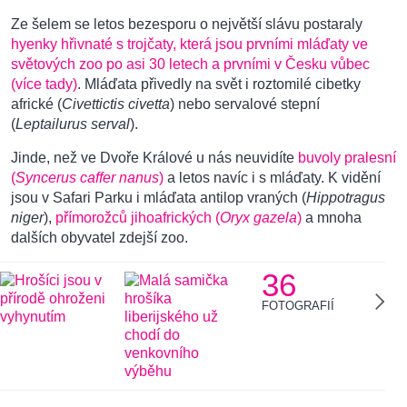
Ze šelem se letos bezesporu o největší slávu postaraly
hyenky hřivnaté s trojčaty, která jsou prvními mláďaty ve
světových zoo po asi 30 letech a prvními v Česku vůbec
(více tady)
. Mláďata přivedly na svět i roztomilé cibetky
africké (
Civettictis civetta
) nebo servalové stepní
(
Leptailurus serval
).
Jinde, než ve Dvoře Králové u nás neuvidíte
buvoly pralesní
(
Syncerus caffer nanus
)
a letos navíc i s mláďaty. K vidění
jsou v Safari Parku i mláďata antilop vraných (
Hippotragus
niger
),
přímorožců jihoafrických (
Oryx gazela
)
a mnoha
dalších obyvatel zdejší zoo.
36
FOTOGRAFIÍ