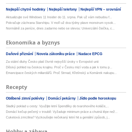
Nejlepší chytré hodinky
Nejlepší telefony
Nejlepší VPN – srovnání
Aktualizujte své Windows 11 Insider do 11. srpna. Pak už vám nebudou f...
Pokračuje záchrana Starshipu. V moři už dva týdny plave monstrum vysok...
Normálně za peníze, dnes zadarmo nebo se slevou: Univerzální čtečka, c...
Ekonomika a byznys
Daňové přiznání
Novela zákoníku práce
Nadace EPCG
Za státní dluhy Česko platí čtvrté nejvyšší úroky v Evropské unii
Děsivý pohled na českou krajinu. Proč v Česku mizí voda a jak k tomu p...
Emancipace českých miliardářů. Proč Strnad, Křetínský a Komárek nakupu...
Recepty
Oblíbené zimní polévky
Domácí pekárny
Jídlo podle horoskopu
Sladký poklad u cesty: Využijte letní špendlíky do tvarohového koláče,...
Domácí kečup pečený v troubě: Vyžaduje minimum práce a chutná lépe než...
Cuketová zmrzlina? Vyzkoušejte nečekaný letní hit a geniální způsob, j...
Hobby a zábava