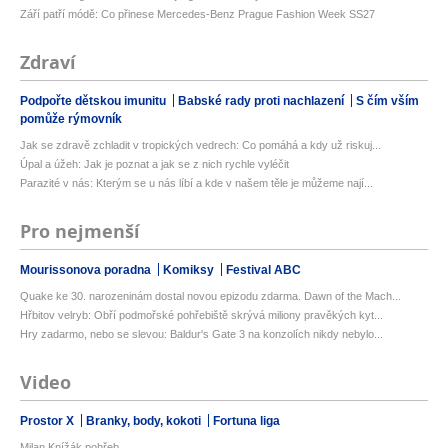
Září patří módě: Co přinese Mercedes-Benz Prague Fashion Week SS27
Zdraví
Podpořte dětskou imunitu
Babské rady proti nachlazení
S čím vším
pomůže rýmovník
Jak se zdravě zchladit v tropických vedrech: Co pomáhá a kdy už riskuj...
Úpal a úžeh: Jak je poznat a jak se z nich rychle vyléčit
Parazité v nás: Kterým se u nás líbí a kde v našem těle je můžeme nají...
Pro nejmenší
Mourissonova poradna
Komiksy
Festival ABC
Quake ke 30. narozeninám dostal novou epizodu zdarma. Dawn of the Mach...
Hřbitov velryb: Obří podmořské pohřebiště skrývá miliony pravěkých kyt...
Hry zadarmo, nebo se slevou: Baldur's Gate 3 na konzolích nikdy nebylo...
Video
Prostor X
Branky, body, kokoti
Fortuna liga
Milan Knížák pohřeb