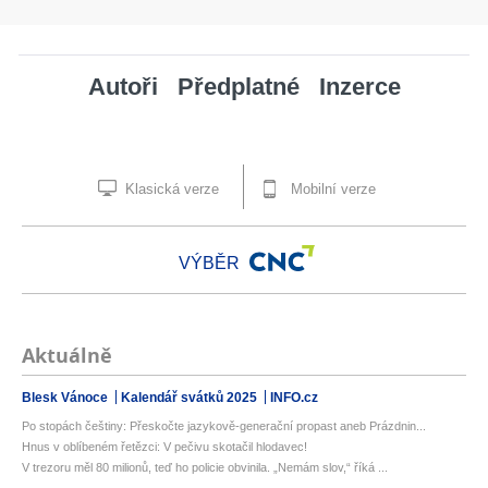
Autoři
Předplatné
Inzerce
Klasická verze
Mobilní verze
VÝBĚR
Aktuálně
Blesk Vánoce
Kalendář svátků 2025
INFO.cz
Po stopách češtiny: Přeskočte jazykově-generační propast aneb Prázdnin...
Hnus v oblíbeném řetězci: V pečivu skotačil hlodavec!
V trezoru měl 80 milionů, teď ho policie obvinila. „Nemám slov,“ říká ...