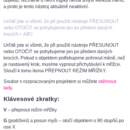
objektu. Nicméně u herní logiky nemá smysl velikost měnit,
a proto je tento nástroj aktuálně neaktivní.
Určitě jste si všimli, že při použití nástroje PŘESUNOUT
nebo OTOČIT se pohybujeme jen po předem daných
krocích
•
ABC
Určitě jste si všimli, že při použití nástroje PŘESUNOUT
nebo OTOČIT se pohybujeme jen po předem daných
krocích. Pokud s objektem potřebujeme pohnout méně, než
je nastavený krok, musíme vypnout přichytávání k mřížce.
Slouží k tomu ikona PŘEPNOUT REŽIM MŘÍŽKY.
Soubor s rozpracovaným projektem si můžete
stáhnout
tady
.
Klávesové zkratky:
V
– přepnout režim mřížky
G
(podržení) a posun myši – otočí objektem o 90 stupňů po
ose X