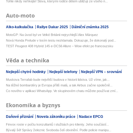
Tohle nikdy neříkejte! Slova, kterými rodiče dětem ubližují ze všeho n...
Auto-moto
Alko-kalkulačka
Rallye Dakar 2025
Dálniční známka 2025
MotoGP: Na úvod byl ve Velké Británii nejrychlejší Alex Márquez
Nová Honda Prelude v losím testu nezklamala. Dokazuje, že dokonalý pod...
TEST Peugeot 408 Hybrid 145 e-DCS6 Allure – Wow efekt po francouzsku
Věda a technika
Nejlepší chytré hodinky
Nejlepší telefony
Nejlepší VPN – srovnání
Muskova Terrafab bude největší budova v historii lidstva. Už víme, jak...
Na těžké bombardéry je Evropa příliš malá, a tak Airbus začne společně...
Co nového v aplikaci WhatsApp. Ve skupinovém chatu můžete používat zmí...
Ekonomika a byznys
Daňové přiznání
Novela zákoníku práce
Nadace EPCG
Finvox roste v počtu konzultantů i službách pro klienty. Jeho součástí...
Bývalý šéf Správy železnic Svoboda čelí obvinění. Podle policie manipu...