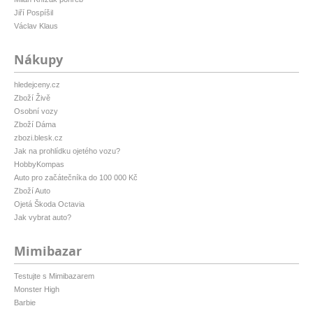
Jiří Pospíšil
Václav Klaus
Nákupy
hledejceny.cz
Zboží Živě
Osobní vozy
Zboží Dáma
zbozi.blesk.cz
Jak na prohlídku ojetého vozu?
HobbyKompas
Auto pro začátečníka do 100 000 Kč
Zboží Auto
Ojetá Škoda Octavia
Jak vybrat auto?
Mimibazar
Testujte s Mimibazarem
Monster High
Barbie