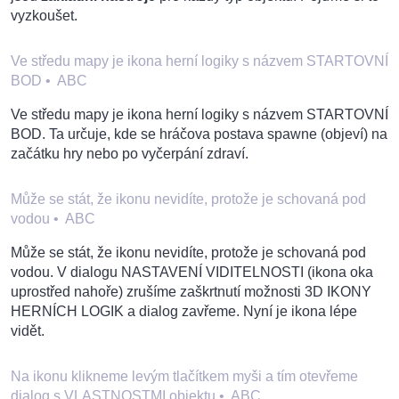
vyzkoušet.
Ve středu mapy je ikona herní logiky s názvem STARTOVNÍ
BOD
•
ABC
Ve středu mapy je ikona herní logiky s názvem STARTOVNÍ
BOD. Ta určuje, kde se hráčova postava spawne (objeví) na
začátku hry nebo po vyčerpání zdraví.
Může se stát, že ikonu nevidíte, protože je schovaná pod
vodou
•
ABC
Může se stát, že ikonu nevidíte, protože je schovaná pod
vodou. V dialogu NASTAVENÍ VIDITELNOSTI (ikona oka
uprostřed nahoře) zrušíme zaškrtnutí možnosti 3D IKONY
HERNÍCH LOGIK a dialog zavřeme. Nyní je ikona lépe
vidět.
Na ikonu klikneme levým tlačítkem myši a tím otevřeme
dialog s VLASTNOSTMI objektu
•
ABC