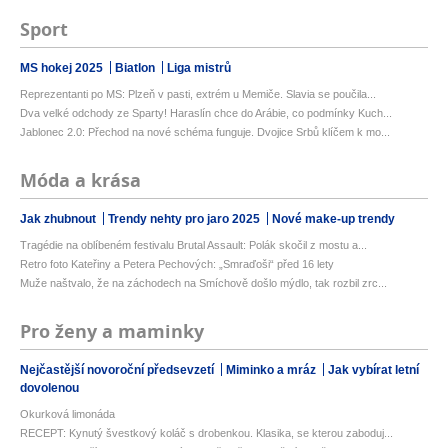
Sport
MS hokej 2025
Biatlon
Liga mistrů
Reprezentanti po MS: Plzeň v pasti, extrém u Memiče. Slavia se poučila...
Dva velké odchody ze Sparty! Haraslín chce do Arábie, co podmínky Kuch...
Jablonec 2.0: Přechod na nové schéma funguje. Dvojice Srbů klíčem k mo...
Móda a krása
Jak zhubnout
Trendy nehty pro jaro 2025
Nové make-up trendy
Tragédie na oblíbeném festivalu Brutal Assault: Polák skočil z mostu a...
Retro foto Kateřiny a Petera Pechových: „Smraďoši“ před 16 lety
Muže naštvalo, že na záchodech na Smíchově došlo mýdlo, tak rozbil zrc...
Pro ženy a maminky
Nejčastější novoroční předsevzetí
Miminko a mráz
Jak vybírat letní
dovolenou
Okurková limonáda
RECEPT: Kynutý švestkový koláč s drobenkou. Klasika, se kterou zaboduj...