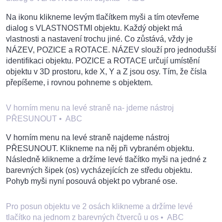
Na ikonu klikneme levým tlačítkem myši a tím otevřeme
dialog s VLASTNOSTMI objektu. Každý objekt má
vlastnosti a nastavení trochu jiné. Co zůstává, vždy je
NÁZEV, POZICE a ROTACE. NÁZEV slouží pro jednodušší
identifikaci objektu. POZICE a ROTACE určují umístění
objektu v 3D prostoru, kde X, Y a Z jsou osy. Tím, že čísla
přepíšeme, i rovnou pohneme s objektem.
V horním menu na levé straně na- jdeme nástroj
PŘESUNOUT
•
ABC
V horním menu na levé straně najdeme nástroj
PŘESUNOUT. Klikneme na něj při vybraném objektu.
Následně klikneme a držíme levé tlačítko myši na jedné z
barevných šipek (os) vycházejících ze středu objektu.
Pohyb myši nyní posouvá objekt po vybrané ose.
Pro posun objektu ve 2 osách klikneme a držíme levé
tlačítko na jednom z barevných čtverců u os
•
ABC