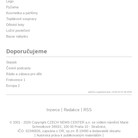
Lego
Pyžama
Kosmetika a parfémy
Teplákové soupravy
Dětské boty
Ložní povlečení
Bazar nábytku
Doporučujeme
Starjob
České podcasty
Rádio a zábava pro děti
Frekvence 1
Evropa 2
patička vygenerovaná: 14:00:19 07.08.2026
Inzerce
Redakce
RSS
© 2001 - 2026 Copyright
CZECH NEWS CENTER a.s.
se sídlem náměstí Marie
Schmolkové 3493/1, 100 00 Praha 10 - Strašnice,
IČO: 02346826, zapsána v OR, sp.zn. B 19490 a dodavatelé obsahu
Autorská práva k publikovaným materiálům