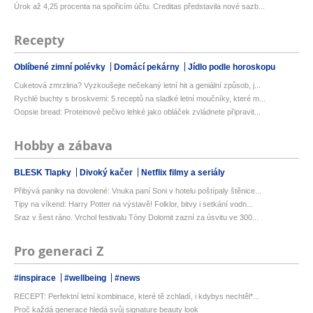
Úrok až 4,25 procenta na spořicím účtu. Creditas představila nové sazb...
Recepty
Oblíbené zimní polévky
Domácí pekárny
Jídlo podle horoskopu
Cuketová zmrzlina? Vyzkoušejte nečekaný letní hit a geniální způsob, j...
Rychlé buchty s broskvemi: 5 receptů na sladké letní moučníky, které m...
Oopsie bread: Proteinové pečivo lehké jako obláček zvládnete připravit...
Hobby a zábava
BLESK Tlapky
Divoký kačer
Netflix filmy a seriály
Přibývá paniky na dovolené: Vnuka paní Soni v hotelu poštípaly štěnice...
Tipy na víkend: Harry Potter na výstavě! Folklor, bitvy i setkání vodn...
Sraz v šest ráno. Vrchol festivalu Tóny Dolomit zazní za úsvitu ve 300...
Pro generaci Z
#inspirace
#wellbeing
#news
RECEPT: Perfektní letní kombinace, které tě zchladí, i kdybys nechtěl*...
Proč každá generace hledá svůj signature beauty look