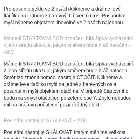
Pro posun objektu ve 2 osách klikneme a držíme levé
tlačítko na jednom z barevných čtverců u os. Posunutím
myši hýbeme objektem libovolně ve 2 osách najednou.
Máme-li STARTOVNÍ BOD označen, bílá šipka vycházející
z jeho středu ukazuje, jakým směrem bude hráč natočen
•
ABC
Máme-li STARTOVNÍ BOD označen, bílá šipka vycházející
z jeho středu ukazuje, jakým směrem bude hráč natočen.
Směr lze změnit pomocí nástroje OTOČIT. Klikneme a
držíme levé tlačítko myši na jedné z barevných os a
posunutím myši objektem otáčíme. V případě Startovního
bodu má smysl otáčet jen po zelené ose Y. Zbylé nebudou
mít na hráčovu počáteční pozici žádný efekt.
Poslední nástroj je ŠKÁLOVAT
•
ABC
Poslední nástroj je ŠKÁLOVAT, kterým měníme velikost