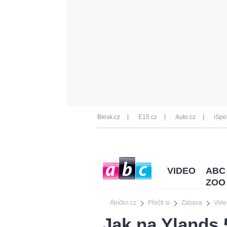
Blesk.cz
E15.cz
Auto.cz
iSpo
VIDEO
ABC
ZOO
Ábíčko.cz
Přečti si
Zábava
Vide
Jak na Ylands 