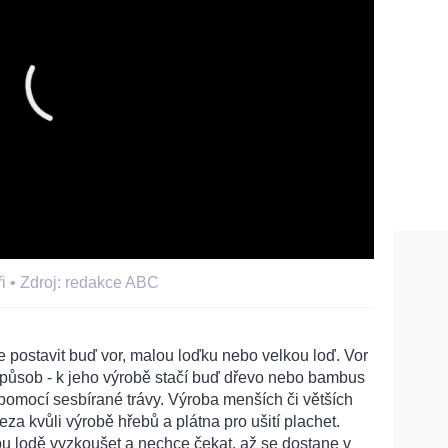
i •
Zdroj: redakce ABC
 postavit buď vor, malou loďku nebo velkou loď. Vor
 způsob - k jeho výrobě stačí buď dřevo nebo bambus
t pomocí sesbírané trávy. Výroba menších či větších
eza kvůli výrobě hřebů a plátna pro ušití plachet.
bu lodě vyzkoušet a nechce čekat, až se dostane v