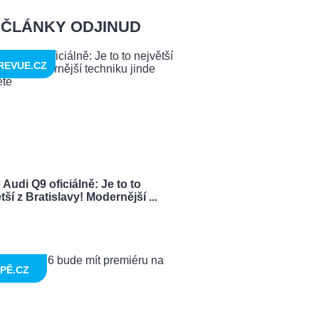
ČLÁNKY ODJINUD
REVUE.CZ
Audi Q9 oficiálně: Je to to
tší z Bratislavy! Modernější ...
PĚ.CZ