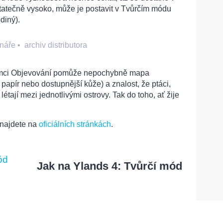
atečně vysoko, může je postavit v Tvůrčím módu
diný).
énáře
•
archiv distributora
 rámci Objevování pomůže nepochybně mapa
 papír nebo dostupnější kůže) a znalost, že ptáci,
létají mezi jednotlivými ostrovy. Tak do toho, ať žije
 najdete na
oficiálních stránkách
.
Jak na Ylands 4: Tvůrčí mód