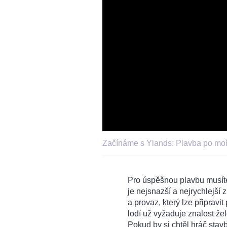
Začínáme s Ylands: Plavba po moř
Pro úspěšnou plavbu musíte
je nejsnazší a nejrychlejší
a provaz, který lze připravi
lodí už vyžaduje znalost žel
Pokud by si chtěl hráč stav