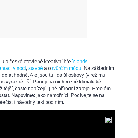
lu o české otevřené kreativní hře
Ylands
entaci v noci
,
stavbě
a o
tvůrčím módu
. Na základním
dělat hodně. Ale jsou tu i další ostrovy (v režimu
o výrazně liší. Panují na nich různé klimatické
itější, často nabízejí i jiné přírodní zdroje. Problém
dostat. Napovíme: jako námořníci! Podívejte se na
řečíst i návodný text pod ním.