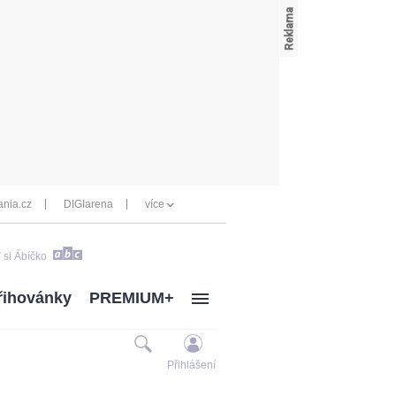
nia.cz
DIGIarena
více
 si Ábíčko
řihovánky
PREMIUM+
Přihlášení