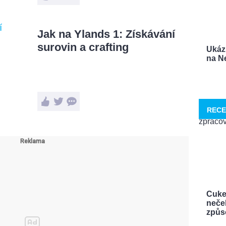
Jak na Ylands 1: Získávání
surovin a crafting
Ukáz
na Ne
RECE
Cuke
neček
způso