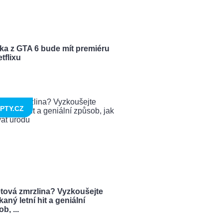
ka z GTA 6 bude mít premiéru
tflixu
PTY.CZ
tová zmrzlina? Vyzkoušejte
aný letní hit a geniální
b, ...