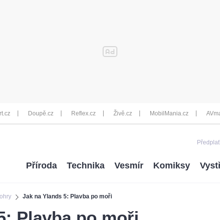
rt.cz
Doupě.cz
Reflex.cz
Živě.cz
MobilMania.cz
AVma
Předplať
Příroda
Technika
Vesmír
Komiksy
Vyst
ohry
Jak na Ylands 5: Plavba po moři
5: Plavba po moři