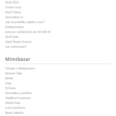
Zboží Živě
Osobní vozy
Zboží Dáma
zbozi.blesk.cz
Jak na prohlídku ojetého vozu?
HobbyKompas
Auto pro začátečníka do 100 000 Kč
Zboží Auto
Ojetá Škoda Octavia
Jak vybrat auto?
Mimibazar
Testujte s Mimibazarem
Monster High
Barbie
Lego
Pyžama
Kosmetika a parfémy
Teplákové soupravy
Dětské boty
Ložní povlečení
Bazar nábytku