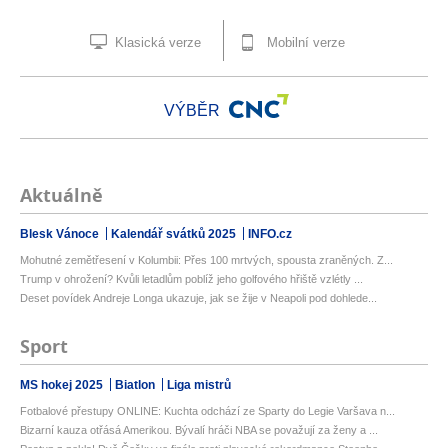
Klasická verze
Mobilní verze
VÝBĚR
Aktuálně
Blesk Vánoce
Kalendář svátků 2025
INFO.cz
Mohutné zemětřesení v Kolumbii: Přes 100 mrtvých, spousta zraněných. Z...
Trump v ohrožení? Kvůli letadlům poblíž jeho golfového hřiště vzlétly ...
Deset povídek Andreje Longa ukazuje, jak se žije v Neapoli pod dohlede...
Sport
MS hokej 2025
Biatlon
Liga mistrů
Fotbalové přestupy ONLINE: Kuchta odchází ze Sparty do Legie Varšava n...
Bizarní kauza otřásá Amerikou. Bývalí hráči NBA se považují za ženy a ...