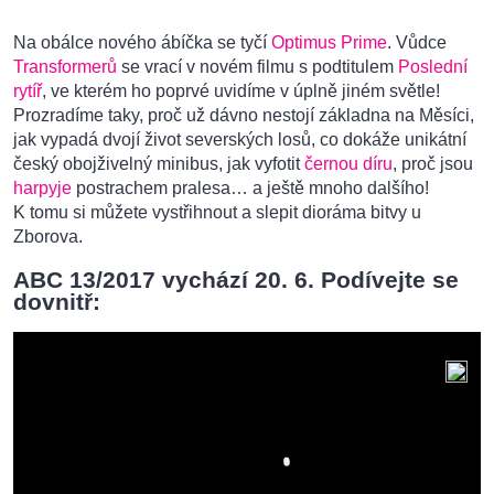
Na obálce nového ábíčka se tyčí
Optimus Prime
. Vůdce
Transformerů
se vrací v novém filmu s podtitulem
Poslední
rytíř
, ve kterém ho poprvé uvidíme v úplně jiném světle!
Prozradíme taky, proč už dávno nestojí základna na Měsíci,
jak vypadá dvojí život severských losů, co dokáže unikátní
český obojživelný minibus, jak vyfotit
černou díru
, proč jsou
harpyje
postrachem pralesa… a ještě mnoho dalšího!
K tomu si můžete vystřihnout a slepit dioráma bitvy u
Zborova.
ABC 13/2017 vychází 20. 6. Podívejte se
dovnitř: