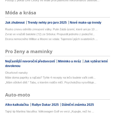
Postup z pekla! Dvě Češky ve finále proti plavecké rekordmance Steenbe...
Móda a krása
Jak zhubnout
Trendy nehty pro jaro 2025
Nové make-up trendy
Rusko znovu odmítlo zmrazení války. Putin žádá území, které ani po 10 ...
Zvrat ve vraždě batolete (†2) ze Srbska: Propustili jednoho z podezřel...
Dcera nemocného Willise a Moore se vdala: Tajemství jejích svatebních ...
Pro ženy a maminky
Nejčastější novoroční předsevzetí
Miminko a mráz
Jak vybírat letní
dovolenou
Okurkové nanuky
Máte doma papriky a rajčata? Tyhle 4 recepty na lečo budete vařit celé...
„Mám ošklivé dítě.“ Tabu, o kterém rodiče mlčí. Psycholožka vysvětluje...
Auto-moto
Alko-kalkulačka
Rallye Dakar 2025
Dálniční známka 2025
Tajný tip Martina Vaculíka: Volkswagen Golf ve verzi „Kupujte, než ho ...