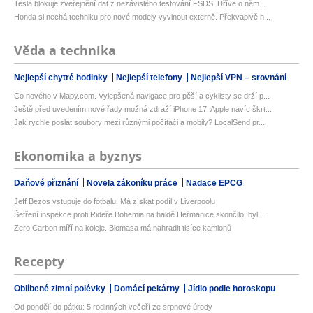
Tesla blokuje zveřejnění dat z nezávislého testování FSDS. Dříve o něm...
Honda si nechá techniku pro nové modely vyvinout externě. Překvapivě n...
Věda a technika
Nejlepší chytré hodinky
Nejlepší telefony
Nejlepší VPN – srovnání
Co nového v Mapy.com. Vylepšená navigace pro pěší a cyklisty se drží p...
Ještě před uvedením nové řady možná zdraží iPhone 17. Apple navíc škrt...
Jak rychle poslat soubory mezi různými počítači a mobily? LocalSend pr...
Ekonomika a byznys
Daňové přiznání
Novela zákoníku práce
Nadace EPCG
Jeff Bezos vstupuje do fotbalu. Má získat podíl v Liverpoolu
Šetření inspekce proti Rideře Bohemia na haldě Heřmanice skončilo, byl...
Zero Carbon míří na koleje. Biomasa má nahradit tisíce kamionů
Recepty
Oblíbené zimní polévky
Domácí pekárny
Jídlo podle horoskopu
Od pondělí do pátku: 5 rodinných večeří ze srpnové úrody