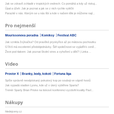
Jak se zdravě zchladit v tropických vedrech: Co pomáhá a kdy už riskuj...
Úpal a úžeh: Jak je poznat a jak se z nich rychle vyléčit
Parazité v nás: Kterým se u nás líbí a kde v našem těle je můžeme nají...
Pro nejmenší
Mourissonova poradna
Komiksy
Festival ABC
Jak vznikla žvýkačka? Od pravěké pryskyřice až po mátovou pochoutku
GTA 6 má excelentní předobjednávky. Šéf společnosti se vyjádřil k ceně...
Život pod tlakem: Jak poznat školní stres a vyhoření u dětí? | Linka ...
Video
Prostor X
Branky, body, kokoti
Fortuna liga
Spíše správně neodpískaný pokutový kop po souboji ve vápně hostů
Jak vypadá stadion Lyonu, kde už v úterý vyběhne Sparta?
Trenér Sparty Brian Priske na tiskové konferenci vyzdvihl kvality Pavl...
Nákupy
hledejceny.cz