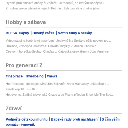
Rychlé prázdninové obědy či večeře: 10 receptů, se kterými uspějete i ...
Zmrzlina, jakou jste ještě nejedli! Pět míst, kde zmrzlina chutná jako...
Hobby a zábava
BLESK Tlapky
Divoký kačer
Netflix filmy a seriály
Videomapping i scénické nasvícení. Jeskyně Na Špičáku ožije novými tec...
Draisina, velocipéd i kostitřas: Unikátní bicykly v Muzeu Chodska
Cestovní horečka šlechty: Chuďas z Klatovska otrokářem v Jižní Americe
Pro generaci Z
#inspirace
#wellbeing
#news
Hot Releases: do kin jde MMA film Bojovník, Anne Hathaway utíká před d...
Tarotskop 10. 8.—16. 8.
Hot events: Začíná slovenský Grape a do Prahy přijedou Show Me The Bod...
Zdraví
Podpořte dětskou imunitu
Babské rady proti nachlazení
S čím vším
pomůže rýmovník