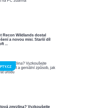
t Recon Wildlands dostal
šení a novou misi. Starší díl
t ...
PTY.CZ
tová zmrzlina? Vyzkoušejte