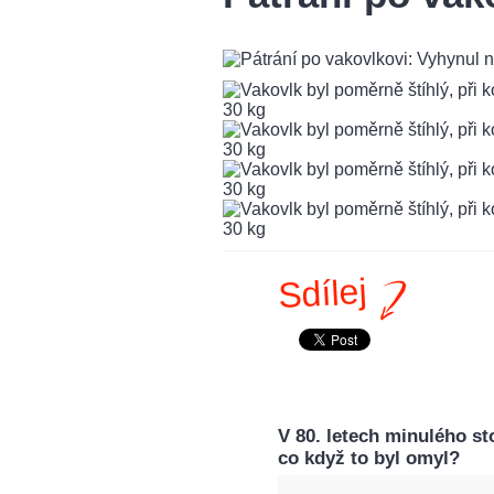
Sdílej
V 80. letech minulého st
co když to byl omyl?