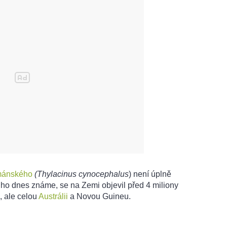
mánského
(Thylacinus cynocephalus
) není úplně
 ho dnes známe, se na Zemi objevil před 4 miliony
, ale celou
Austrálii
a Novou Guineu.