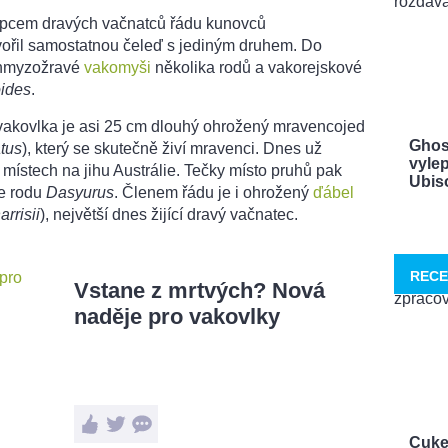
tupcem dravých vačnatců řádu kunovců
tvořil samostatnou čeleď s jediným druhem. Do
é hmyzožravé
vakomyši
několika rodů a vakorejskové
ides
.
kovlka je asi 25 cm dlouhý ohrožený mravencojed
Ghos
tus
), který se skutečně živí mravenci. Dnes už
vylep
místech na jihu Austrálie. Tečky místo pruhů pak
Ubisof
ce rodu
Dasyurus
. Členem řádu je i ohrožený
ďábel
rrisii
), největší dnes žijící dravý vačnatec.
RECE
Vstane z mrtvých? Nová
naděje pro vakovlky
Cuke