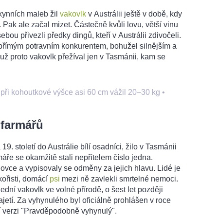
kynních maleb žil
vakovlk
v Austrálii ještě v době, kdy
. Pak ale začal mizet. Částečně kvůli lovu, větší vinu
ebou přivezli předky dingů, kteří v Austrálii zdivočeli.
přímým potravním konkurentem, bohužel silnějším a
ty už proto vakovlk přežíval jen v Tasmánii, kam se
 při kohoutkové výšce asi 60 cm vážil 20–30 kg
•
 farmářů
19. století do Austrálie bílí osadníci, žilo v Tasmánii
rmáře se okamžitě stali nepřítelem číslo jedna.
 ovce a vypisovaly se odměny za jejich hlavu. Lidé je
 kořisti, domácí
psi
mezi ně zavlekli smrtelné nemoci.
dní vakovlk ve volné přírodě, o šest let později
ajetí. Za vyhynulého byl oficiálně prohlášen v roce
jší verzi "Pravděpodobně vyhynulý".