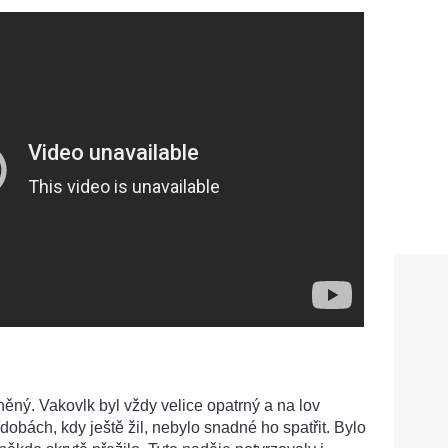
ěný. Vakovlk byl vždy velice opatrný a na lov
 dobách, kdy ještě žil, nebylo snadné ho spatřit. Bylo