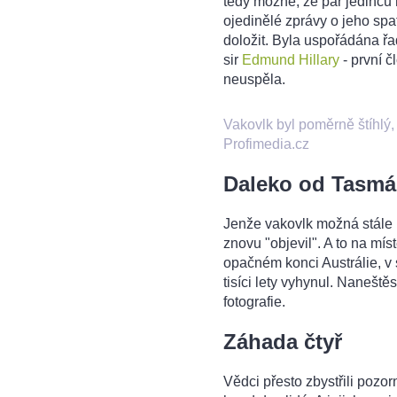
tedy možné, že pár jedinců 
ojedinělé zprávy o jeho sp
doložit. Byla uspořádána řa
sir
Edmund Hillary
- první č
neuspěla.
Vakovlk byl poměrně štíhlý,
Profimedia.cz
Daleko od Tasmá
Jenže vakovlk možná stále n
znovu "objevil". A to na mí
opačném konci Austrálie, v
tisíci lety vyhynul. Naneště
fotografie.
Záhada čtyř
Vědci přesto zbystřili pozo