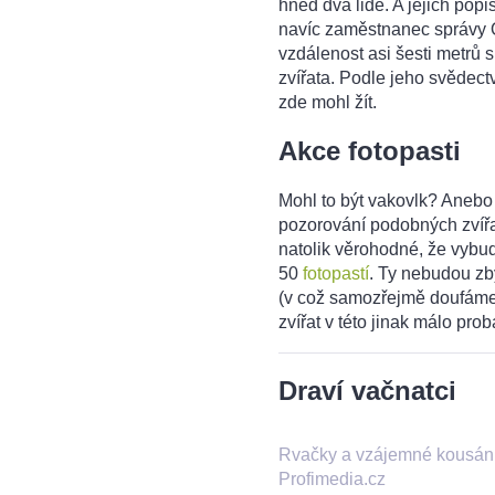
hned dva lidé. A jejich pop
navíc zaměstnanec správy Q
vzdálenost asi šesti metrů s
zvířata. Podle jeho svědec
zde mohl žít.
Akce fotopasti
Mohl to být vakovlk? Anebo
pozorování podobných zvířat 
natolik věrohodné, že vybudi
50
fotopastí
. Ty nebudou zb
(v což samozřejmě doufáme).
zvířat v této jinak málo prob
Draví vačnatci
Rvačky a vzájemné kousán
Profimedia.cz