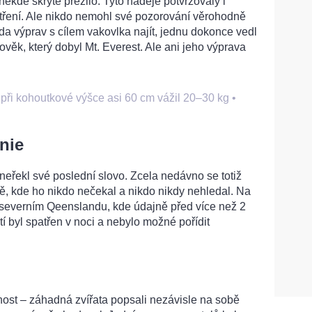
někde skrytě přežilo. Tyto naděje potvrzovaly i
atření. Ale nikdo nemohl své pozorování věrohodně
da výprav s cílem vakovlka najít, jednu dokonce vedl
lověk, který dobyl Mt. Everest. Ale ani jeho výprava
 při kohoutkové výšce asi 60 cm vážil 20–30 kg
•
nie
eřekl své poslední slovo. Zcela nedávno se totiž
stě, kde ho nikdo nečekal a nikdo nikdy nehledal. Na
 severním Qeenslandu, kde údajně před více než 2
stí byl spatřen v noci a nebylo možné pořídit
rnost – záhadná zvířata popsali nezávisle na sobě