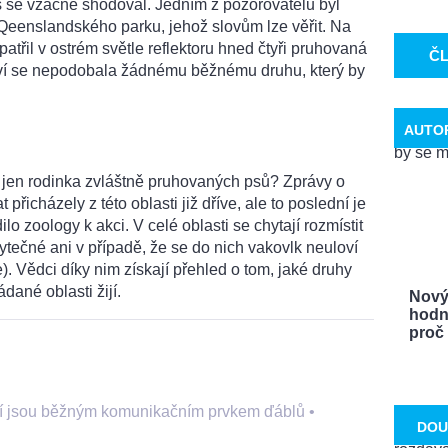
is se vzácně shodoval. Jedním z pozorovatelů byl
eenslandského parku, jehož slovům lze věřit. Na
patřil v ostrém světle reflektoru hned čtyři pruhovaná
Č
tví se nepodobala žádnému běžnému druhu, který by
AUTO
 jen rodinka zvláštně pruhovaných psů? Zprávy o
přicházely z této oblasti již dříve, ale to poslední je
lo zoology k akci. V celé oblasti se chytají rozmístit
ytečné ani v případě, že se do nich vakovlk neuloví
 Vědci díky nim získají přehled o tom, jaké druhy
ádané oblasti žijí.
Nový
hodn
proč .
í jsou běžným komunikačním prvkem ďáblů
•
DOU