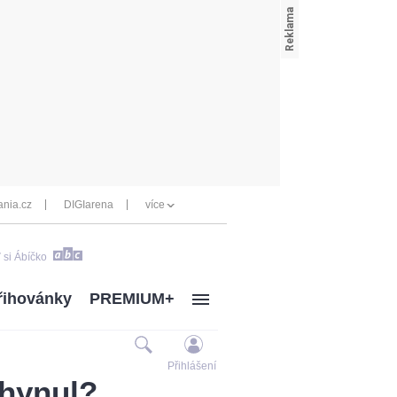
nia.cz
DIGIarena
více
 si Ábíčko
řihovánky
PREMIUM+
Přihlášení
yhynul?