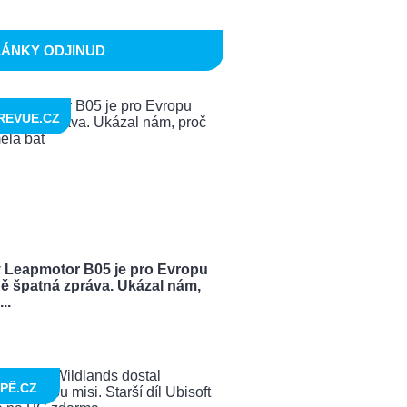
LÁNKY ODJINUD
REVUE.CZ
 Leapmotor B05 je pro Evropu
ě špatná zpráva. Ukázal nám,
..
PĚ.CZ