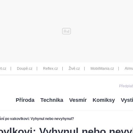
rt.cz
Doupě.cz
Reflex.cz
Živě.cz
MobilMania.cz
AVma
Předplať
Příroda
Technika
Vesmír
Komiksy
Vyst
ání po vakovlkovi: Vyhynul nebo nevyhynul?
ovlkovi: Vyhynul nebo nev