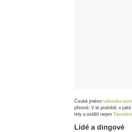
České jméno
vakovlka tas
přesné. V té podobě, v jaké
lety a osídlil nejen
Tasmánii
Lidé a dingové