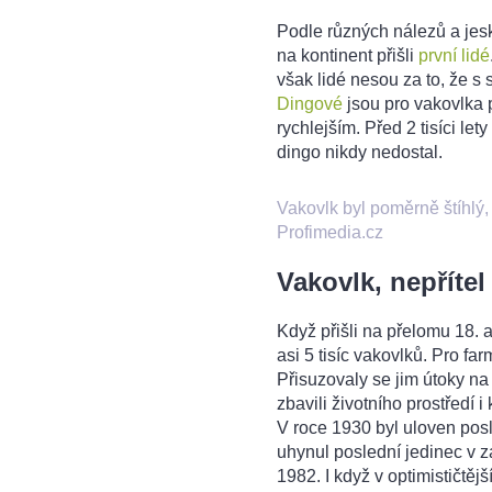
Podle různých nálezů a jes
na kontinent přišli
první lidé
však lidé nesou za to, že s s
Dingové
jsou pro vakovlka 
rychlejším. Před 2 tisíci le
dingo nikdy nedostal.
Vakovlk byl poměrně štíhlý,
Profimedia.cz
Vakovlk, nepřítel
Když přišli na přelomu 18. a 
asi 5 tisíc vakovlků. Pro fa
Přisuzovaly se jim útoky na
zbavili životního prostředí i
V roce 1930 byl uloven posle
uhynul poslední jedinec v z
1982. I když v optimističtě