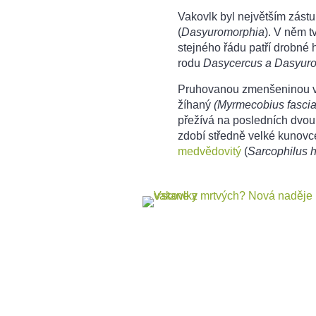
Vakovlk byl největším zás
(
Dasyuromorphia
). V něm 
stejného řádu patří drobn
rodu
Dasycercus a Dasyuro
Pruhovanou zmenšeninou va
žíhaný
(Myrmecobius fascia
přežívá na posledních dvou 
zdobí středně velké kunov
medvědovitý
(
Sarcophilus ha