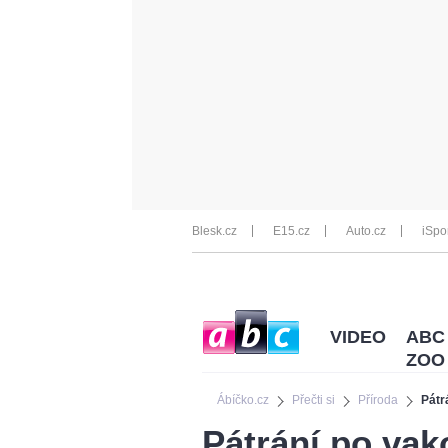
Blesk.cz
E15.cz
Auto.cz
iSpo
VIDEO
ABC
ZOO
Ábíčko.cz
Přečti si
Příroda
Pátr
Pátrání po vak