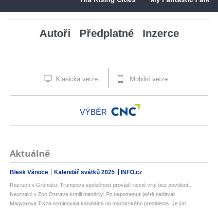
Autoři
Předplatné
Inzerce
Klasická verze
Mobilní verze
VÝBĚR
Aktuálně
Blesk Vánoce
Kalendář svátků 2025
INFO.cz
Rozruch v Grónsku: Trumpova společnost provádí ropné vrty bez povolení...
Neurvalci v Zoo Ostrava krmili mandrily! Po napomenutí ještě nadávali
Magyarova Tisza nominovala kandidáta na maďarského prezidenta. Je jím ...