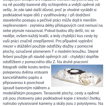
na ně později barevné díly schlopněmi a vnější opěrné zdi
vešly. Je zde také další důvod, proč je vhodné vyrábět si
podkladové kopie dílů z vystřihovánky: i při dodržení
stavebního postupu a pečlivé práci může dojít k menším
nepřesnostem - zejména délky přístupových cest nemusí na
sebe plynule navazovat. Pokud budou díly delší, nic se
neděje, ovšem každý kratší, a tedy chybějící kus cesty by
vaši práci značně znepříjemnil. Pro případné vyplnění
mezer v dláždění použijte odstřižky dlažby z pomocné
plochy, označené písmenem T v modrém kroužku. Stejné
řešení použijte při stavbě opěrných zdí - chybějící doplňte
odstřižkem z pomocného dílu Z.
Na druhé pracovní
fotografii vidíte kostru terénu
polepenou dvěma vrstvami
kancelářského papíru a
připravenou k povrchové
úpravě barevným nátěrem a
modelářským posypem. Terasovité plochy, cesty a opěrné
zdi jsou zhotoveny jako podkladové kopie z kreslicí čtvrtky,
nahrubo vytvarované kameny a skály jsou z polystyrenu. Na