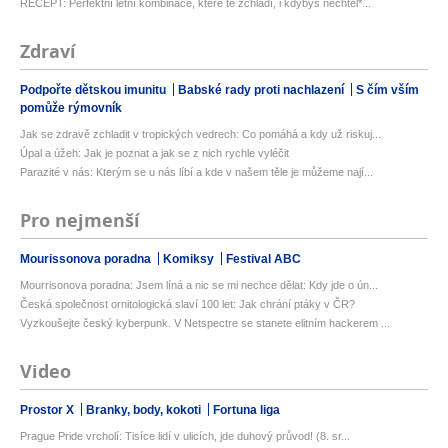
RECEPT: Perfektní letní kombinace, které tě zchladí, i kdybys nechtěl*...
Zdraví
Podpořte dětskou imunitu
Babské rady proti nachlazení
S čím vším
pomůže rýmovník
Jak se zdravě zchladit v tropických vedrech: Co pomáhá a kdy už riskuj...
Úpal a úžeh: Jak je poznat a jak se z nich rychle vyléčit
Parazité v nás: Kterým se u nás líbí a kde v našem těle je můžeme nají...
Pro nejmenší
Mourissonova poradna
Komiksy
Festival ABC
Mourrisonova poradna: Jsem líná a nic se mi nechce dělat: Kdy jde o ún...
Česká společnost ornitologická slaví 100 let: Jak chrání ptáky v ČR?
Vyzkoušejte český kyberpunk. V Netspectre se stanete elitním hackerem ...
Video
Prostor X
Branky, body, kokoti
Fortuna liga
Prague Pride vrcholí: Tisíce lidí v ulicích, jde duhový průvod! (8. sr...