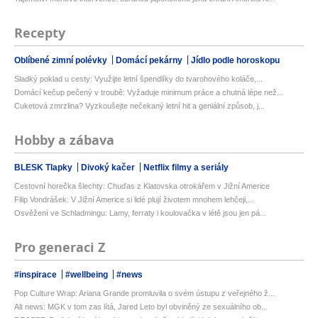
Recepty
Oblíbené zimní polévky
Domácí pekárny
Jídlo podle horoskopu
Sladký poklad u cesty: Využijte letní špendlíky do tvarohového koláče,...
Domácí kečup pečený v troubě: Vyžaduje minimum práce a chutná lépe než...
Cuketová zmrzlina? Vyzkoušejte nečekaný letní hit a geniální způsob, j...
Hobby a zábava
BLESK Tlapky
Divoký kačer
Netflix filmy a seriály
Cestovní horečka šlechty: Chuďas z Klatovska otrokářem v Jižní Americe
Filip Vondrášek: V Jižní Americe si lidé plují životem mnohem lehčeji,...
Osvěžení ve Schladmingu: Lamy, ferraty i koulovačka v létě jsou jen pá...
Pro generaci Z
#inspirace
#wellbeing
#news
Pop Culture Wrap: Ariana Grande promluvila o svém ústupu z veřejného ž...
Alt news: MGK v tom zas lítá, Jared Leto byl obviněný ze sexuálního ob...