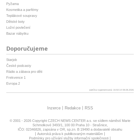
Pyžama
Kosmetika a parfémy
Teplákové soupravy
Dětské boty
Ložní povlečení
Bazar nábytku
Doporučujeme
Starjob
České podcasty
Rádio a zábava pro děti
Frekvence 1
Evropa 2
patička vygenerovaná: 16:50:14 08.08.2026
Inzerce
Redakce
RSS
© 2001 - 2026 Copyright
CZECH NEWS CENTER a.s.
se sídlem náměstí Marie
Schmolkové 3493/1, 100 00 Praha 10 - Strašnice,
IČO: 02346826, zapsána v OR, sp.zn. B 19490 a dodavatelé obsahu
Autorská práva k publikovaným materiálům
Podmínky pro užívání služby informační společnosti