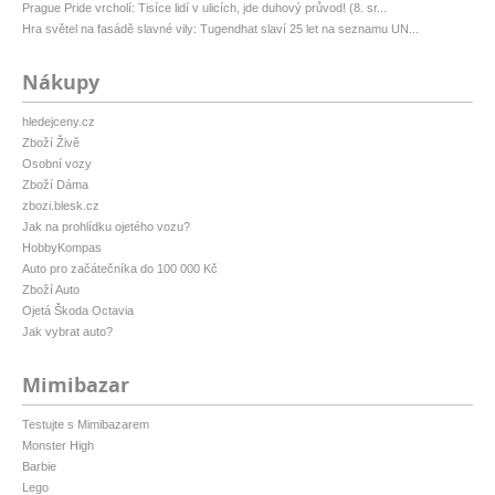
Prague Pride vrcholí: Tisíce lidí v ulicích, jde duhový průvod! (8. sr...
Hra světel na fasádě slavné vily: Tugendhat slaví 25 let na seznamu UN...
Nákupy
hledejceny.cz
Zboží Živě
Osobní vozy
Zboží Dáma
zbozi.blesk.cz
Jak na prohlídku ojetého vozu?
HobbyKompas
Auto pro začátečníka do 100 000 Kč
Zboží Auto
Ojetá Škoda Octavia
Jak vybrat auto?
Mimibazar
Testujte s Mimibazarem
Monster High
Barbie
Lego