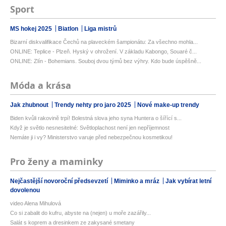
Sport
MS hokej 2025
Biatlon
Liga mistrů
Bizarní diskvalifikace Čechů na plaveckém šampionátu: Za všechno mohla...
ONLINE: Teplice - Plzeň. Hyský v ohrožení. V základu Kabongo, Souaré č...
ONLINE: Zlín - Bohemians. Souboj dvou týmů bez výhry. Kdo bude úspěšně...
Móda a krása
Jak zhubnout
Trendy nehty pro jaro 2025
Nové make-up trendy
Biden kvůli rakovině trpí! Bolestná slova jeho syna Huntera o šířící s...
Když je světlo nesnesitelné: Světloplachost není jen nepříjemnost
Nemáte ji i vy? Ministerstvo varuje před nebezpečnou kosmetikou!
Pro ženy a maminky
Nejčastější novoroční předsevzetí
Miminko a mráz
Jak vybírat letní
dovolenou
video Alena Mihulová
Co si zabalit do kufru, abyste na (nejen) u moře zazářily...
Salát s koprem a dresinkem ze zakysané smetany