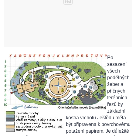
Po
sesazení
všech
podélných
žeber a
příčných
terénních
řezů by
základní
kostra vrcholu Ještědu měla
být připravena k povrchovému
potažení papírem. Je důležité