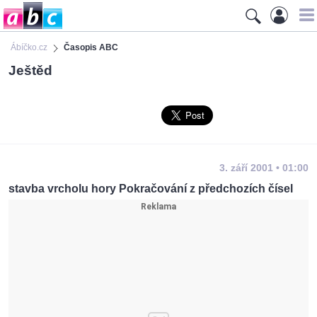
Ábíčko.cz
Časopis ABC
Ještěd
3. září 2001 • 01:00
stavba vrcholu hory Pokračování z předchozích čísel