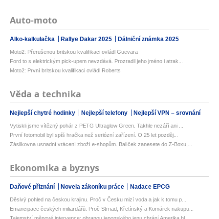
Auto-moto
Alko-kalkulačka
Rallye Dakar 2025
Dálniční známka 2025
Moto2: Přerušenou britskou kvalifikaci ovládl Guevara
Ford to s elektrickým pick-upem nevzdává. Prozradil jeho jméno i atrak...
Moto2: První britskou kvalifikaci ovládl Roberts
Věda a technika
Nejlepší chytré hodinky
Nejlepší telefony
Nejlepší VPN – srovnání
Vytiskli jsme vítězný pohár z PETG Ultraglow Green. Takhle nezáří ani ...
První fotomobil byl spíš hračka než seriózní zařízení. O 25 let pozděj...
Zásilkovna usnadní vrácení zboží e-shopům. Balíček zanesete do Z-Boxu,...
Ekonomika a byznys
Daňové přiznání
Novela zákoníku práce
Nadace EPCG
Děsivý pohled na českou krajinu. Proč v Česku mizí voda a jak k tomu p...
Emancipace českých miliardářů. Proč Strnad, Křetínský a Komárek nakupu...
Tajemství měnové intervence: obranou japonského jenu chrání Amerika hl...