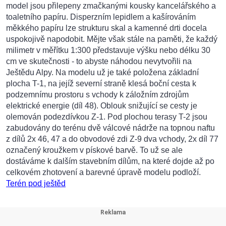
model jsou přilepeny zmačkanými kousky kancelářského a
toaletního papíru. Disperzním lepidlem a kašírováním
měkkého papíru lze strukturu skal a kamenné drti docela
uspokojivě napodobit. Mějte však stále na paměti, že každý
milimetr v měřítku 1:300 představuje výšku nebo délku 30
cm ve skutečnosti - to abyste náhodou nevytvořili na
Ještědu Alpy. Na modelu už je také položena základní
plocha T-1, na jejíž severní straně klesá boční cesta k
podzemnímu prostoru s vchody k záložním zdrojům
elektrické energie (díl 48). Oblouk snižující se cesty je
olemován podezdívkou Z-1. Pod plochou terasy T-2 jsou
zabudovány do terénu dvě válcové nádrže na topnou naftu
z dílů 2x 46, 47 a do obvodové zdi Z-9 dva vchody, 2x díl 77
označený kroužkem v pískové barvě. To už se ale
dostáváme k dalším stavebním dílům, na které dojde až po
celkovém zhotovení a barevné úpravě modelu podloží.
Terén pod ještěd