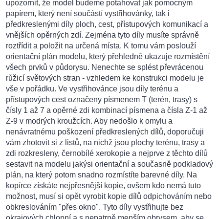
upozornit, že model budeme potahovat jak pomocným
papírem, který není součástí vystřihovánky, tak i
předkreslenými díly ploch, cest, přístupových komunikací a
vnějších opěrných zdí. Zejména tyto díly musíte správně
roztřídit a položit na určená místa. K tomu vám poslouží
orientační plán modelu, který přehledně ukazuje rozmístění
všech prvků v půdorysu. Nenechte se splést převrácenou
růžicí světových stran - vzhledem ke konstrukci modelu je
vše v pořádku. Ve vystřihovánce jsou díly terénu a
přístupových cest označeny písmenem T (terén, trasy) s
čísly 1 až 7 a opěrné zdi kombinací písmena a čísla Z-1 až
Z-9 v modrých kroužcích. Aby nedošlo k omylu a
nenávratnému poškození předkreslených dílů, doporučuji
vám zhotovit si z listů, na nichž jsou plochy terénu, trasy a
zdi rozkresleny, černobílé xerokopie a nejprve z těchto dílů
sestavit na modelu jakýsi orientační a současně podkladový
plán, na který potom snadno rozmístíte barevné díly. Na
kopírce získáte nejpřesnější kopie, ovšem kdo nemá tuto
možnost, musí si opět vyrobit kopie dílů odpichováním nebo
obkreslováním "přes okno". Tyto díly vystřihujte bez
okrajových chlopní a s nepatrně menším obrysem, aby se