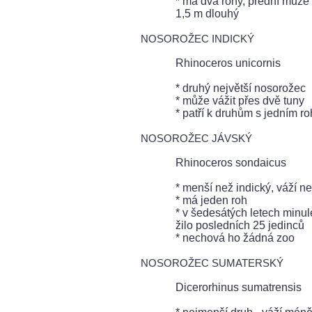
* má dva rohy, přední může 
1,5 m dlouhý
NOSOROŽEC INDICKÝ
Rhinoceros unicornis
* druhý největší nosorožec
* může vážit přes dvě tuny
* patří k druhům s jedním r
NOSOROŽEC JÁVSKÝ
Rhinoceros sondaicus
* menší než indický, váží n
* má jeden roh
* v šedesátých letech minulé
žilo posledních 25 jedinců
* nechová ho žádná zoo
NOSOROŽEC SUMATERSKÝ
Dicerorhinus sumatrensis