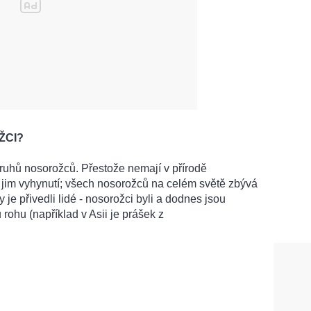
ŽCI?
druhů nosorožců. Přestože nemají v přírodě
í jim vyhynutí; všech nosorožců na celém světě zbývá
 je přivedli lidé - nosorožci byli a dodnes jsou
rohu (například v Asii je prášek z