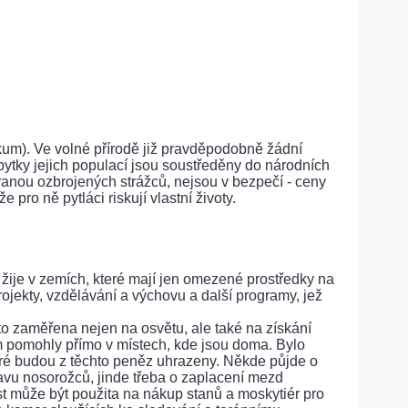
kum). Ve volné přírodě již pravděpodobně žádní
zbytky jejich populací jsou soustředěny do národních
ranou ozbrojených strážců, nejsou v bezpečí - ceny
e pro ně pytláci riskují vlastní životy.
žije v zemích, které mají jen omezené prostředky na
ojekty, vzdělávání a výchovu a další programy, jež
o zaměřena nejen na osvětu, ale také na získání
 pomohly přímo v místech, kde jsou doma. Bylo
teré budou z těchto peněz uhrazeny. Někde půjde o
avu nosorožců, jinde třeba o zaplacení mezd
st může být použita na nákup stanů a moskytiér pro