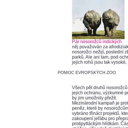
Pár nosorožců indických
něj považován za afrodizia
nosorožci nežijí, poslední 
parků. Ale ani tam, pod och
jejich rohů jsou tak vysoké, ž
POMOC EVROPSKÝCH ZOO
Všech pět druhů nosorožců 
jejich ochranu, výzkumné pr
by jim umožnily přežít.
Mezinárodní kampaň je prot
peněz, které by nosorožcům
vybráno třináct projektů, k
zakoupení jeřábu pro přepr
protipytláckým hlídkám. Čá