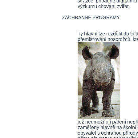
strážce, případně digitální
výzkumu chování zvířat.
ZÁCHRANNÉ PROGRAMY
Ty hlavní lze rozdělit do tří
přemísťování nosorožců, kte
jež neumožňují páření nepř
zaměřený hlavně na školní dě
obyvatel s ochranou přírody 