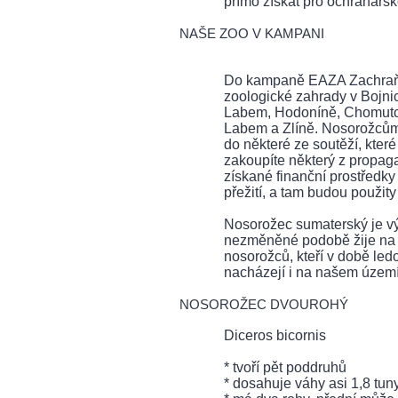
přímo získat pro ochranářsk
NAŠE ZOO V KAMPANI
Do kampaně EAZA Zachraňm
zoologické zahrady v Bojnic
Labem, Hodoníně, Chomutově
Labem a Zlíně. Nosorožcům m
do některé ze soutěží, které
zakoupíte některý z propa
získané finanční prostředky
přežití, a tam budou použit
Nosorožec sumaterský je výv
nezměněné podobě žije na Ze
nosorožců, kteří v době ledo
nacházejí i na našem území
NOSOROŽEC DVOUROHÝ
Diceros bicornis
* tvoří pět poddruhů
* dosahuje váhy asi 1,8 tun