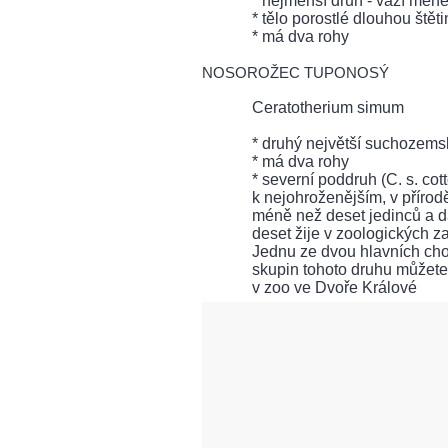
* nejmenší druh - váží mén
* tělo porostlé dlouhou štěti
* má dva rohy
NOSOROŽEC TUPONOSÝ
Ceratotherium simum
* druhý největší suchozemsk
* má dva rohy
* severní poddruh (C. s. cott
k nejohroženějším, v přírod
méně než deset jedinců a d
deset žije v zoologických z
Jednu ze dvou hlavních ch
skupin tohoto druhu můžete
v zoo ve Dvoře Králové