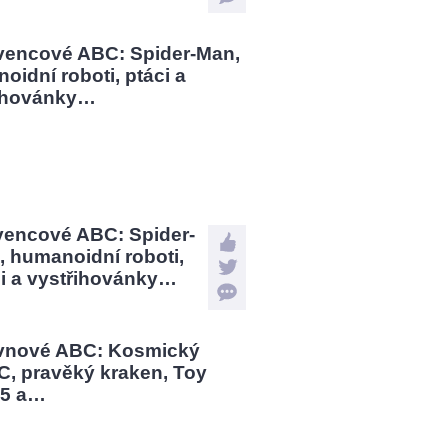
vencové ABC: Spider-
 humanoidní roboti,
ci a vystřihovánky…