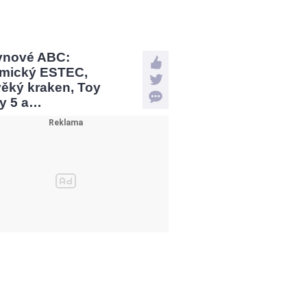
vnové ABC:
mický ESTEC,
věký kraken, Toy
ry 5 a…