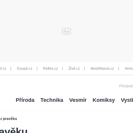
rt.cz
Doupě.cz
Reflex.cz
Živě.cz
MobilMania.cz
AVma
Předplať
Příroda
Technika
Vesmír
Komiksy
Vyst
 z pravěku
ravěku