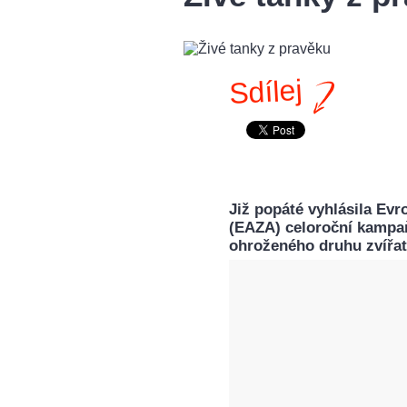
Sdílej
Již popáté vyhlásila Evr
(EAZA) celoroční kampaň
ohroženého druhu zvířat.