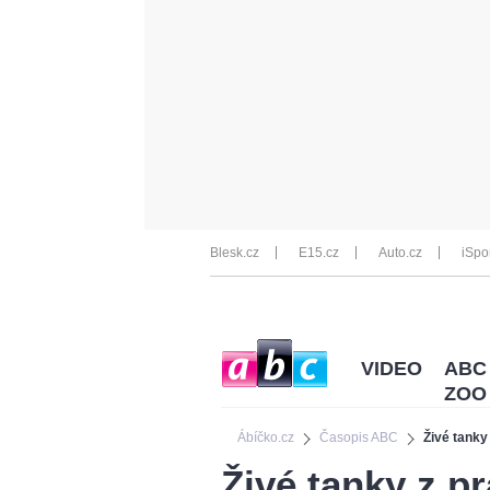
Blesk.cz
E15.cz
Auto.cz
iSpo
VIDEO
ABC
ZOO
Ábíčko.cz
Časopis ABC
Živé tanky
Živé tanky z p