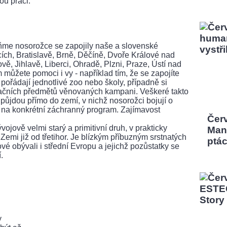
ou práci.
e nosorožce se zapojily naše a slovenské
ích, Bratislavě, Brně, Děčíně, Dvoře Králové nad
, Jihlavě, Liberci, Ohradě, Plzni, Praze, Ústí nad
ůžete pomoci i vy - například tím, že se zapojíte
 pořádají jednotlivé zoo nebo školy, případně si
gačních předmětů věnovaných kampani. Veškeré takto
 půjdou přímo do zemí, v nichž nosorožci bojují o
y na konkrétní záchranný program. Zajímavost
Čer
ojově velmi starý a primitivní druh, v prakticky
Man,
mi již od třetihor. Je blízkým příbuzným srstnatých
ptá
vé obývali i střední Evropu a jejichž pozůstatky se
.
y