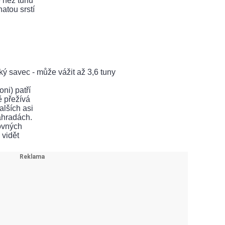
ě než tunu
natou srstí
ý savec - může vážit až 3,6 tuny
oni) patří
ě přežívá
alších asi
ahradách.
ovných
 vidět