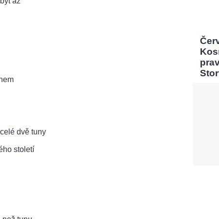
být až
Čer
Kos
pra
Sto
ohem
ecelé dvě tuny
ho století