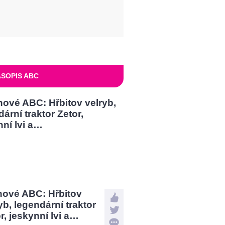
SOPIS ABC
nové ABC: Hřbitov
yb, legendární traktor
r, jeskynní lvi a…