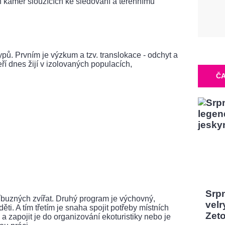
ch kamer sloužících ke sledování a terénnímu
 typů. Prvním je výzkum a tzv. translokace - odchyt a
ří dnes žijí v izolovaných populacích,
ČA
Srp
íbuzných zvířat. Druhý program je výchovný,
velr
ti. A tím třetím je snaha spojit potřeby místních
Zeto
a zapojit je do organizování ekoturistiky nebo je