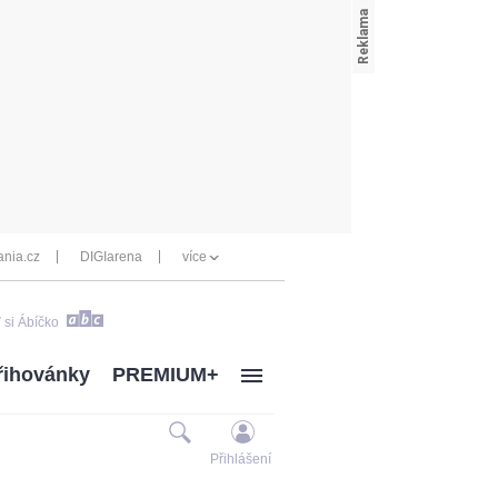
nia.cz
DIGIarena
více
 si Ábíčko
řihovánky
PREMIUM+
Přihlášení