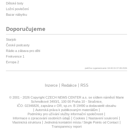
Dětské boty
Ložní povlečení
Bazar nábytku
Doporučujeme
Starjob
České podcasty
Rádio a zábava pro děti
Frekvence 1
Evropa 2
patička vygenerovaná: 04:40:15 07.08.2026
Inzerce
Redakce
RSS
© 2001 - 2026 Copyright
CZECH NEWS CENTER a.s.
se sídlem náměstí Marie
Schmolkové 3493/1, 100 00 Praha 10 - Strašnice,
IČO: 02346826, zapsána v OR, sp.zn. B 19490 a dodavatelé obsahu
Autorská práva k publikovaným materiálům
Podmínky pro užívání služby informační společnosti
Informace o zpracování osobních údajů
Cookies
Nastavení soukromí
Vlastnická struktura
Jednotná kontaktní místa / Single Points od Contact
Transparency report