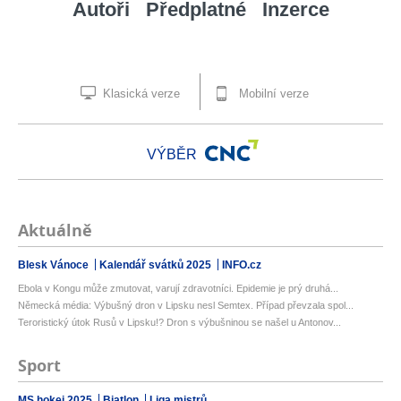
Autoři
Předplatné
Inzerce
Klasická verze
Mobilní verze
VÝBĚR
Aktuálně
Blesk Vánoce
Kalendář svátků 2025
INFO.cz
Ebola v Kongu může zmutovat, varují zdravotníci. Epidemie je prý druhá...
Německá média: Výbušný dron v Lipsku nesl Semtex. Případ převzala spol...
Teroristický útok Rusů v Lipsku!? Dron s výbušninou se našel u Antonov...
Sport
MS hokej 2025
Biatlon
Liga mistrů