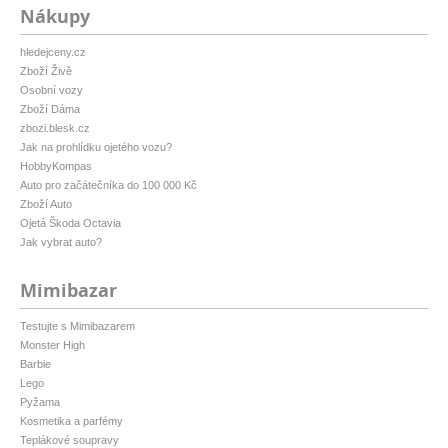
Nákupy
hledejceny.cz
Zboží Živě
Osobní vozy
Zboží Dáma
zbozi.blesk.cz
Jak na prohlídku ojetého vozu?
HobbyKompas
Auto pro začátečníka do 100 000 Kč
Zboží Auto
Ojetá Škoda Octavia
Jak vybrat auto?
Mimibazar
Testujte s Mimibazarem
Monster High
Barbie
Lego
Pyžama
Kosmetika a parfémy
Teplákové soupravy