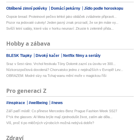
Oblíbené zimní polévky
Domácí pekárny
Jídlo podle horoskopu
Oopsie bread: Proteinové pečivo lehké jako obláček zvládnete připravit...
Pozor na jedovaté cukety! Jeden jasný znak prozradí, že se jim máte vy...
Svěží letní saláty, které vás v horku neunaví: Zkuste k zelenině přida...
Hobby a zábava
BLESK Tlapky
Divoký kačer
Netflix filmy a seriály
Sraz v šest ráno. Vrchol festivalu Tóny Dolomit zazní za úsvitu ve 300...
Nízkorozpočtová dovolená? Chorvatsko jedno z nejdražších v Evropě! Lev...
OBRAZEM: Modré slzy na Tchaj-wanu mění moře v magickou říši
Pro generaci Z
#inspirace
#wellbeing
#news
Září patří módě: Co přinese Mercedes-Benz Prague Fashion Week SS27
F*ck the glasses: AI Meta brýle mají zjednodušit život, zatím ale děla...
Víš, proč ti po mléčných výrobcích možná nebývá dobře?
Zdraví