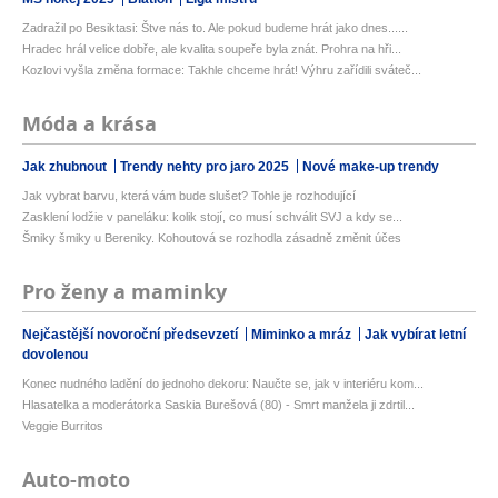
Zadražil po Besiktasi: Štve nás to. Ale pokud budeme hrát jako dnes......
Hradec hrál velice dobře, ale kvalita soupeře byla znát. Prohra na hři...
Kozlovi vyšla změna formace: Takhle chceme hrát! Výhru zařídili sváteč...
Móda a krása
Jak zhubnout
Trendy nehty pro jaro 2025
Nové make-up trendy
Jak vybrat barvu, která vám bude slušet? Tohle je rozhodující
Zasklení lodžie v paneláku: kolik stojí, co musí schválit SVJ a kdy se...
Šmiky šmiky u Bereniky. Kohoutová se rozhodla zásadně změnit účes
Pro ženy a maminky
Nejčastější novoroční předsevzetí
Miminko a mráz
Jak vybírat letní
dovolenou
Konec nudného ladění do jednoho dekoru: Naučte se, jak v interiéru kom...
Hlasatelka a moderátorka Saskia Burešová (80) - Smrt manžela ji zdrtil...
Veggie Burritos
Auto-moto