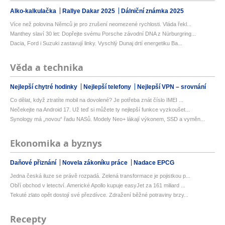
Alko-kalkulačka
Rallye Dakar 2025
Dálniční známka 2025
Více než polovina Němců je pro zrušení neomezené rychlosti. Vláda řekl...
Manthey slaví 30 let: Dopřejte svému Porsche závodní DNA z Nürburgring...
Dacia, Ford i Suzuki zastavují linky. Vyschlý Dunaj drtí energetiku Ba...
Věda a technika
Nejlepší chytré hodinky
Nejlepší telefony
Nejlepší VPN – srovnání
Co dělat, když ztratíte mobil na dovolené? Je potřeba znát číslo IMEI ...
Nečekejte na Android 17. Už teď si můžete ty nejlepší funkce vyzkoušet...
Synology má „novou“ řadu NASů. Modely Neo+ lákají výkonem, SSD a vyměn...
Ekonomika a byznys
Daňové přiznání
Novela zákoníku práce
Nadace EPCG
Jedna česká iluze se právě rozpadá. Zelená transformace je pojistkou p...
Obří obchod v letectví. Americké Apollo kupuje easyJet za 161 miliard ...
Tekuté zlato opět dostojí své přezdívce. Zdražení běžné potraviny brzy...
Recepty