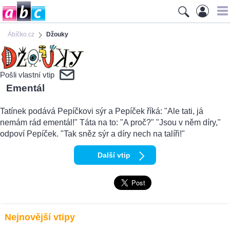
Ábíčko.cz
Džouky
Pošli vlastní vtip
Ementál
Tatínek podává Pepíčkovi sýr a Pepíček říká: "Ale tati, já
nemám rád ementál!" Táta na to: "A proč?" "Jsou v něm díry,"
odpoví Pepíček. "Tak sněz sýr a díry nech na talíři!"
Další vtip
Nejnovější vtipy