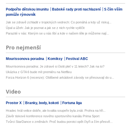
Podpořte dětskou imunitu
Babské rady proti nachlazení
S čím vším
pomůže rýmovník
Jak se zdravě zchladit v tropických vedrech: Co pomáhá a kdy už riskuj...
Úpal a úžeh: Jak je poznat a jak se z nich rychle vyléčit
Parazité v nás: Kterým se u nás líbí a kde v našem těle je můžeme nají...
Pro nejmenší
Mourissonova poradna
Komiksy
Festival ABC
Mourrisonova poradna: Je zdravé si čistit pleť v 11 letech? Jak na to?
Ukázka z GTA 6 bude mít premiéru na Netflixu
Forza Horizon 6 (recenze): Oblíbené arkádové závody se přesouvají do u...
Video
Prostor X
Branky, body, kokoti
Fortuna liga
Hradec hrál velice dobře, ale kvalita soupeře byla znát. Prohra na hři...
Závěr tiskové konference nového sportovního kanálu Prima Sport
Tvůrci StarDance o změnách: Proč budou porotci opět čtyři a čím přesvě...