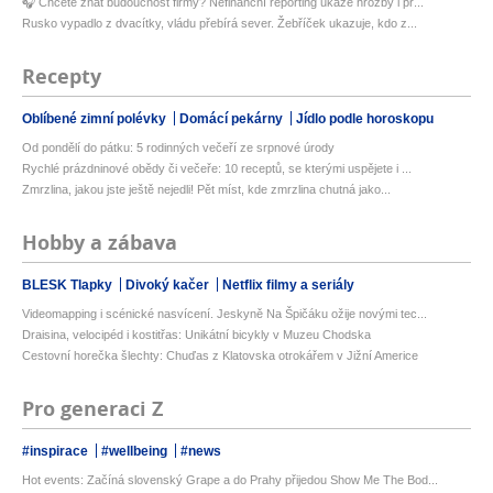
🎧 Chcete znát budoucnost firmy? Nefinanční reporting ukáže hrozby i př...
Rusko vypadlo z dvacítky, vládu přebírá sever. Žebříček ukazuje, kdo z...
Recepty
Oblíbené zimní polévky
Domácí pekárny
Jídlo podle horoskopu
Od pondělí do pátku: 5 rodinných večeří ze srpnové úrody
Rychlé prázdninové obědy či večeře: 10 receptů, se kterými uspějete i ...
Zmrzlina, jakou jste ještě nejedli! Pět míst, kde zmrzlina chutná jako...
Hobby a zábava
BLESK Tlapky
Divoký kačer
Netflix filmy a seriály
Videomapping i scénické nasvícení. Jeskyně Na Špičáku ožije novými tec...
Draisina, velocipéd i kostitřas: Unikátní bicykly v Muzeu Chodska
Cestovní horečka šlechty: Chuďas z Klatovska otrokářem v Jižní Americe
Pro generaci Z
#inspirace
#wellbeing
#news
Hot events: Začíná slovenský Grape a do Prahy přijedou Show Me The Bod...