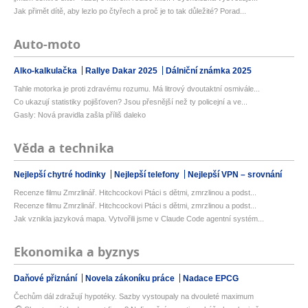
Jak přimět dítě, aby lezlo po čtyřech a proč je to tak důležité? Porad...
Auto-moto
Alko-kalkulačka
Rallye Dakar 2025
Dálniční známka 2025
Tahle motorka je proti zdravému rozumu. Má litrový dvoutaktní osmivále...
Co ukazují statistiky pojišťoven? Jsou přesnější než ty policejní a ve...
Gasly: Nová pravidla zašla příliš daleko
Věda a technika
Nejlepší chytré hodinky
Nejlepší telefony
Nejlepší VPN – srovnání
Recenze filmu Zmrzlinář. Hitchcockovi Ptáci s dětmi, zmrzlinou a podst...
Recenze filmu Zmrzlinář. Hitchcockovi Ptáci s dětmi, zmrzlinou a podst...
Jak vznikla jazyková mapa. Vytvořili jsme v Claude Code agentní systém...
Ekonomika a byznys
Daňové přiznání
Novela zákoníku práce
Nadace EPCG
Čechům dál zdražují hypotéky. Sazby vystoupaly na dvouleté maximum