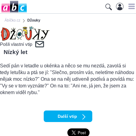
Ábíčko.cz
Džouky
Pošli vlastní vtip
Nízký let
Sedí pán v letadle u okénka a něco se mu nezdá, zavolá si
tedy letušku a ptá se jí: "Slečno, prosím vás, neletíme náhodou
nějak moc nízko?" Ona se na něj udiveně podívá a povídá mu:
"Vy se v tom vyznáte?" On na to: "Ani ne, já jen, že jsem za
oknem viděl rybu."
Další vtip