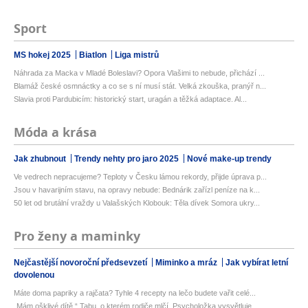
Sport
MS hokej 2025
Biatlon
Liga mistrů
Náhrada za Macka v Mladé Boleslavi? Opora Vlašimi to nebude, přichází ...
Blamáž české osmnáctky a co se s ní musí stát. Velká zkouška, pranýř n...
Slavia proti Pardubicím: historický start, uragán a těžká adaptace. Al...
Móda a krása
Jak zhubnout
Trendy nehty pro jaro 2025
Nové make-up trendy
Ve vedrech nepracujeme? Teploty v Česku lámou rekordy, přijde úprava p...
Jsou v havarijním stavu, na opravy nebude: Bednárik zařízl peníze na k...
50 let od brutální vraždy u Valašských Klobouk: Těla dívek Somora ukry...
Pro ženy a maminky
Nejčastější novoroční předsevzetí
Miminko a mráz
Jak vybírat letní
dovolenou
Máte doma papriky a rajčata? Tyhle 4 recepty na lečo budete vařit celé...
„Mám ošklivé dítě.“ Tabu, o kterém rodiče mlčí. Psycholožka vysvětluje...