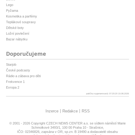
Lego
Pyžama
Kosmetika a parfémy
Teplákové soupravy
Dětské boty
Ložní povlečení
Bazar nábytku
Doporučujeme
Starjob
České podcasty
Rádio a zábava pro děti
Frekvence 1
Evropa 2
patička vygenerovaná: 07:20:20 10.08.2026
Inzerce
Redakce
RSS
© 2001 - 2026 Copyright
CZECH NEWS CENTER a.s.
se sídlem náměstí Marie
Schmolkové 3493/1, 100 00 Praha 10 - Strašnice,
IČO: 02346826, zapsána v OR, sp.zn. B 19490 a dodavatelé obsahu