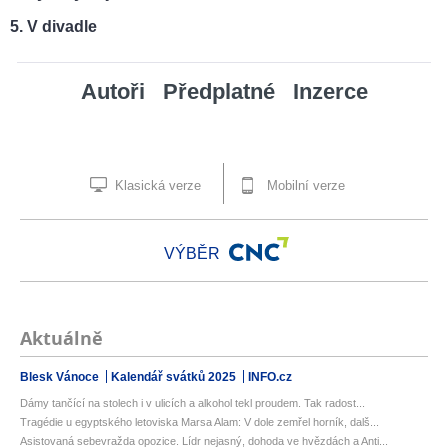
V divadle
Autoři
Předplatné
Inzerce
Klasická verze
Mobilní verze
VÝBĚR
Aktuálně
Blesk Vánoce
Kalendář svátků 2025
INFO.cz
Dámy tančící na stolech i v ulicích a alkohol tekl proudem. Tak radost...
Tragédie u egyptského letoviska Marsa Alam: V dole zemřel horník, dalš...
Asistovaná sebevražda opozice. Lídr nejasný, dohoda ve hvězdách a Anti...