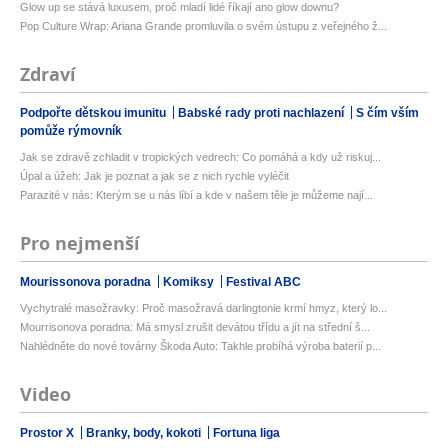
Glow up se stává luxusem, proč mladí lidé říkají ano glow downu?
Pop Culture Wrap: Ariana Grande promluvila o svém ústupu z veřejného ž...
Zdraví
Podpořte dětskou imunitu
Babské rady proti nachlazení
S čím vším
pomůže rýmovník
Jak se zdravě zchladit v tropických vedrech: Co pomáhá a kdy už riskuj...
Úpal a úžeh: Jak je poznat a jak se z nich rychle vyléčit
Parazité v nás: Kterým se u nás líbí a kde v našem těle je můžeme nají...
Pro nejmenší
Mourissonova poradna
Komiksy
Festival ABC
Vychytralé masožravky: Proč masožravá darlingtonie krmí hmyz, který lo...
Mourrisonova poradna: Má smysl zrušit devátou třídu a jít na střední š...
Nahlédněte do nové továrny Škoda Auto: Takhle probíhá výroba baterií p...
Video
Prostor X
Branky, body, kokoti
Fortuna liga