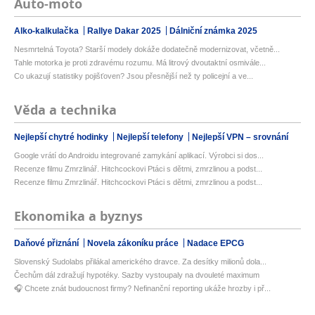
Auto-moto
Alko-kalkulačka
Rallye Dakar 2025
Dálniční známka 2025
Nesmrtelná Toyota? Starší modely dokáže dodatečně modernizovat, včetně...
Tahle motorka je proti zdravému rozumu. Má litrový dvoutaktní osmivále...
Co ukazují statistiky pojišťoven? Jsou přesnější než ty policejní a ve...
Věda a technika
Nejlepší chytré hodinky
Nejlepší telefony
Nejlepší VPN – srovnání
Google vrátí do Androidu integrované zamykání aplikací. Výrobci si dos...
Recenze filmu Zmrzlinář. Hitchcockovi Ptáci s dětmi, zmrzlinou a podst...
Recenze filmu Zmrzlinář. Hitchcockovi Ptáci s dětmi, zmrzlinou a podst...
Ekonomika a byznys
Daňové přiznání
Novela zákoníku práce
Nadace EPCG
Slovenský Sudolabs přilákal amerického dravce. Za desítky milionů dola...
Čechům dál zdražují hypotéky. Sazby vystoupaly na dvouleté maximum
🎧 Chcete znát budoucnost firmy? Nefinanční reporting ukáže hrozby i př...