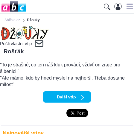
Ábíčko.cz
Džouky
Pošli vlastní vtip
Rošťák
"To je strašné, co ten náš kluk provádí, vždyť on zraje pro
šibenici."
"Ale mámo, kdo by hned myslel na nejhorší. Třeba dostane
milost"
Další vtip
Nejnovější vtipy