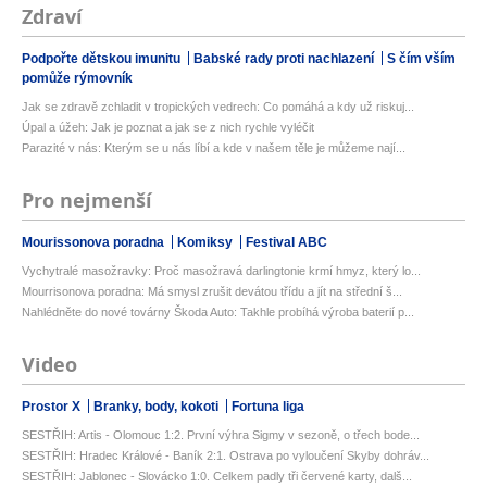
Zdraví
Podpořte dětskou imunitu
Babské rady proti nachlazení
S čím vším
pomůže rýmovník
Jak se zdravě zchladit v tropických vedrech: Co pomáhá a kdy už riskuj...
Úpal a úžeh: Jak je poznat a jak se z nich rychle vyléčit
Parazité v nás: Kterým se u nás líbí a kde v našem těle je můžeme nají...
Pro nejmenší
Mourissonova poradna
Komiksy
Festival ABC
Vychytralé masožravky: Proč masožravá darlingtonie krmí hmyz, který lo...
Mourrisonova poradna: Má smysl zrušit devátou třídu a jít na střední š...
Nahlédněte do nové továrny Škoda Auto: Takhle probíhá výroba baterií p...
Video
Prostor X
Branky, body, kokoti
Fortuna liga
SESTŘIH: Artis - Olomouc 1:2. První výhra Sigmy v sezoně, o třech bode...
SESTŘIH: Hradec Králové - Baník 2:1. Ostrava po vyloučení Skyby dohráv...
SESTŘIH: Jablonec - Slovácko 1:0. Celkem padly tři červené karty, dalš...