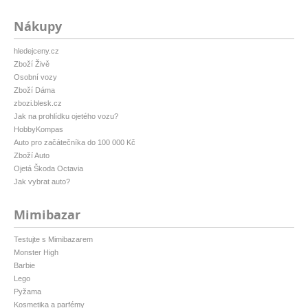
Nákupy
hledejceny.cz
Zboží Živě
Osobní vozy
Zboží Dáma
zbozi.blesk.cz
Jak na prohlídku ojetého vozu?
HobbyKompas
Auto pro začátečníka do 100 000 Kč
Zboží Auto
Ojetá Škoda Octavia
Jak vybrat auto?
Mimibazar
Testujte s Mimibazarem
Monster High
Barbie
Lego
Pyžama
Kosmetika a parfémy