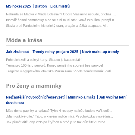
MS hokej 2025
Biatlon
Liga mistrů
Náhrada za Macka v Mladé Boleslavi? Opora Vlašimi to nebude, přichází ...
Blamáž české osmnáctky a co se s ní musí stát. Velká zkouška, pranýř n...
Slavia proti Pardubicím: historický start, uragán a těžká adaptace. Al...
Móda a krása
Jak zhubnout
Trendy nehty pro jaro 2025
Nové make-up trendy
Pohlreich zuří a odkryl karty: Situace je katastrofální
Téma pro 100 tisíc seniorů: Konec penzijního spoření bez sankce!
Tragédie u egyptského letoviska Marsa Alam: V dole zemřel horník, dalš...
Pro ženy a maminky
Nejčastější novoroční předsevzetí
Miminko a mráz
Jak vybírat letní
dovolenou
Máte doma papriky a rajčata? Tyhle 4 recepty na lečo budete vařit celé...
„Mám ošklivé dítě.“ Tabu, o kterém rodiče mlčí. Psycholožka vysvětluje...
Jak přimět dítě, aby lezlo po čtyřech a proč je to tak důležité? Porad...