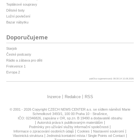
Teplákové soupravy
Dětské boty
Ložní povlečení
Bazar nábytku
Doporučujeme
Starjob
České podcasty
Rádio a zábava pro děti
Frekvence 1
Evropa 2
patička vygenerovaná: 08:30:14 10.08.2026
Inzerce
Redakce
RSS
© 2001 - 2026 Copyright
CZECH NEWS CENTER a.s.
se sídlem náměstí Marie
Schmolkové 3493/1, 100 00 Praha 10 - Strašnice,
IČO: 02346826, zapsána v OR, sp.zn. B 19490 a dodavatelé obsahu
Autorská práva k publikovaným materiálům
Podmínky pro užívání služby informační společnosti
Informace o zpracování osobních údajů
Cookies
Nastavení soukromí
Vlastnická struktura
Jednotná kontaktní místa / Single Points od Contact
Transparency report