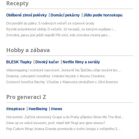
Recepty
Oblíbené zimní polévky
Domácí pekárny
Jídlo podle horoskopu
Od pondělí do pátku: 5 rodinných večeří ze srpnové úrody
Rychlé prázdninové obědy či večeře: 10 receptů, se kterými uspějete i ...
Zmrzlina, jakou jste ještě nejedli! Pět míst, kde zmrzlina chutná jako...
Hobby a zábava
BLESK Tlapky
Divoký kačer
Netflix filmy a seriály
Videomapping i scénické nasvícení. Jeskyně Na Špičáku ožije novými tec...
Draisina, velocipéd i kostitřas: Unikátní bicykly v Muzeu Chodska
Cestovní horečka šlechty: Chuďas z Klatovska otrokářem v Jižní Americe
Pro generaci Z
#inspirace
#wellbeing
#news
Hot events: Začíná slovenský Grape a do Prahy přijedou Show Me The Bod...
Glow up se stává luxusem, proč mladí lidé říkají ano glow downu?
Pop Culture Wrap: Ariana Grande promluvila o svém ústupu z veřejného ž...