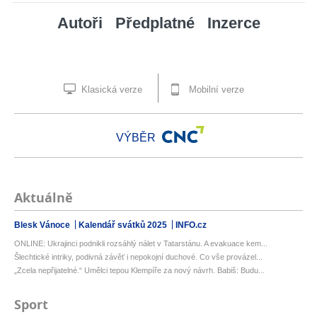
Autoři
Předplatné
Inzerce
Klasická verze
Mobilní verze
VÝBĚR
Aktuálně
Blesk Vánoce
Kalendář svátků 2025
INFO.cz
ONLINE: Ukrajinci podnikli rozsáhlý nálet v Tatarstánu. A evakuace kem...
Šlechtické intriky, podivná závěť i nepokojní duchové. Co vše provázel...
„Zcela nepřijatelné.“ Umělci tepou Klempíře za nový návrh. Babiš: Budu...
Sport